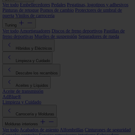
Ver todo
Embellecedores
Pedales
Pegatinas, logotipos y adhesivos
Pinturas de retoque
Pomos de cambio
Protectores de umbral de
puerta
Vinilos de carrocería
Tuning
Ver todo
Amortiguadores
Discos de freno deportivos
Pastillas de
freno deportivas
Muelles de suspensión
Separadores de rueda
Híbridos y Eléctricos
Limpieza y Cuidado
Descubre los recambios
Aceites y Líquidos
Aceite de transmisión
AdBlue®
Limpieza y Cuidado
Carrocería y Molduras
Molduras interiores
Ver todo
Acabados de asiento
Alfombrillas
Cinturones de seguridad