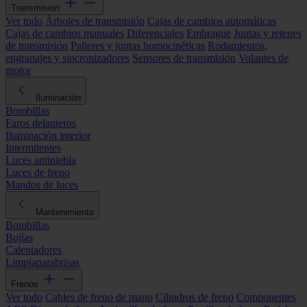
Transmisión
Ver todo
Árboles de transmisión
Cajas de cambios automáticas
Cajas de cambios manuales
Diferenciales
Embrague
Juntas y retenes
de transmisión
Palieres y juntas homocinéticas
Rodamientos,
engranajes y sincronizadores
Sensores de transmisión
Volantes de
motor
Iluminación
Bombillas
Faros delanteros
Iluminación interior
Intermitentes
Luces antiniebla
Luces de freno
Mandos de luces
Mantenimiento
Bombillas
Bujías
Calentadores
Limpiaparabrisas
Frenos
Ver todo
Cables de freno de mano
Cilindros de freno
Componentes