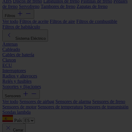
ABS
Discos de freno
Latiguillos de freno
Pastillas de freno
Pedales
de freno
Servofreno
Tambores de freno
Zapatas de freno
Filtros
Ver todo
Filtros de aceite
Filtros de aire
Filtros de combustible
Filtros de habitáculo
Sistema Eléctrico
Antenas
Cableado
Cables de batería
Claxon
ECU
Interruptores
Radios y altavoces
Relés y fusibles
Soportes y fijaciones
Sensores
Ver todo
Sensores de airbag
Sensores de alarma
Sensores de freno
Sensores de motor
Sensores de temperatura
Sensores de transmisión
Sondas lambda
País
Cerrar