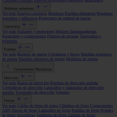
Consolas centrales
Espejos retrovisores interiores
Salpicadero
Molduras exteriores
Ver todo
Espejos exteriores
Molduras
Parrillas delanteras
Pegatinas,
logotipos y adhesivos
Protectores de umbral de puerta
Carrocería
Ver todo
Aislantes y protectores
Motores limpiaparabrisas
Paragolpes y componentes
Pinturas de retoque
Travesaños y
refuerzos
Puertas
Ver todo
Burletes de puerta
Cerraduras y llaves
Manillas exteriores
de puerta
Manillas interiores de puerta
Molduras de puerta
Componentes Mecánicos
Dirección
Ver todo
Barras de dirección
Bombas de dirección asistida
Cremalleras de dirección
Latiguillos y manguitos de dirección
asistida
Terminales de dirección
Volantes
Frenos
Ver todo
Cables de freno de mano
Cilindros de freno
Componentes
ABS
Discos de freno
Latiguillos de freno
Pastillas de freno
Pedales
de freno
Servofreno
Tambores de freno
Zapatas de freno