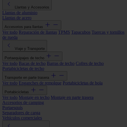
Llantas y Accesorios
Llantas de aluminio
Llantas de acero
Accesorios para llantas
Ver todo
Reparación de llantas
TPMS
Tapacubos
Tuercas y tornillos
de rueda
Viaje y Transporte
Portaequipajes de techo
Ver todo
Bacas de techo
Barras de techo
Cofres de techo
Portabicicletas de techo
Transporte en parte trasera
Ver todo
Enganches de remolque
Portabicicletas de bola
Portabicicletas
Ver todo
Montaje en techo
Montaje en parte trasera
Accesorios de camping
Portaesquís
Separadores de carga
Vehículos comerciales