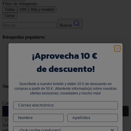
Filtro de búsqueda:
Todos
VIN
Año y modelo
Cerrar
Buscar
Búsquedas populares
alfombrillas
¡
Aprovecha 10 €
llantas
pomo
parasol
de descuento!
retrovisor
tapacubos
Suscríbete a nuestro boletín y obtén 10 € de descuento en
Sugerencias
compras a partir de 50 €. ¡Mantente informado(a) sobre nuestras
ofertas exclusivas, novedades y mucho más!
Categorías populares
Ver todo
Alfombrillas de goma
G
Ver productos
V
Cerrar
Selecciona tu vehículo para comprobar la compatibilidad:
Ningún
vehículo seleccionado