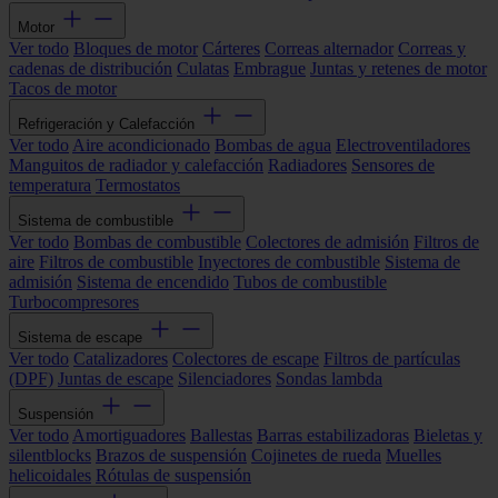
Motor
Ver todo
Bloques de motor
Cárteres
Correas alternador
Correas y
cadenas de distribución
Culatas
Embrague
Juntas y retenes de motor
Tacos de motor
Refrigeración y Calefacción
Ver todo
Aire acondicionado
Bombas de agua
Electroventiladores
Manguitos de radiador y calefacción
Radiadores
Sensores de
temperatura
Termostatos
Sistema de combustible
Ver todo
Bombas de combustible
Colectores de admisión
Filtros de
aire
Filtros de combustible
Inyectores de combustible
Sistema de
admisión
Sistema de encendido
Tubos de combustible
Turbocompresores
Sistema de escape
Ver todo
Catalizadores
Colectores de escape
Filtros de partículas
(DPF)
Juntas de escape
Silenciadores
Sondas lambda
Suspensión
Ver todo
Amortiguadores
Ballestas
Barras estabilizadoras
Bieletas y
silentblocks
Brazos de suspensión
Cojinetes de rueda
Muelles
helicoidales
Rótulas de suspensión