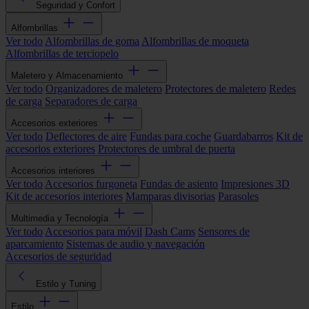
Seguridad y Confort
Alfombrillas
Ver todo
Alfombrillas de goma
Alfombrillas de moqueta
Alfombrillas de terciopelo
Maletero y Almacenamiento
Ver todo
Organizadores de maletero
Protectores de maletero
Redes
de carga
Separadores de carga
Accesorios exteriores
Ver todo
Deflectores de aire
Fundas para coche
Guardabarros
Kit de
accesorios exteriores
Protectores de umbral de puerta
Accesorios interiores
Ver todo
Accesorios furgoneta
Fundas de asiento
Impresiones 3D
Kit de accesorios interiores
Mamparas divisorias
Parasoles
Multimedia y Tecnología
Ver todo
Accesorios para móvil
Dash Cams
Sensores de
aparcamiento
Sistemas de audio y navegación
Accesorios de seguridad
Estilo y Tuning
Estilo