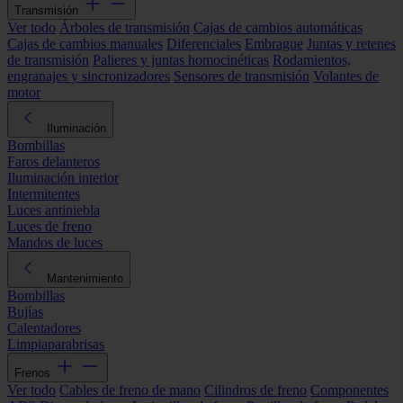
Transmisión
Ver todo
Árboles de transmisión
Cajas de cambios automáticas
Cajas de cambios manuales
Diferenciales
Embrague
Juntas y retenes
de transmisión
Palieres y juntas homocinéticas
Rodamientos,
engranajes y sincronizadores
Sensores de transmisión
Volantes de
motor
Iluminación
Bombillas
Faros delanteros
Iluminación interior
Intermitentes
Luces antiniebla
Luces de freno
Mandos de luces
Mantenimiento
Bombillas
Bujías
Calentadores
Limpiaparabrisas
Frenos
Ver todo
Cables de freno de mano
Cilindros de freno
Componentes