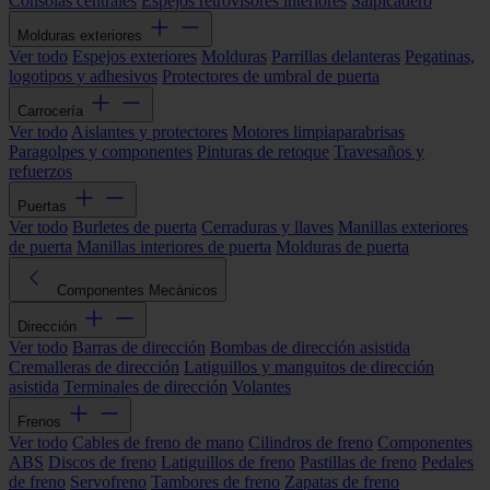
Consolas centrales
Espejos retrovisores interiores
Salpicadero
Molduras exteriores
Ver todo
Espejos exteriores
Molduras
Parrillas delanteras
Pegatinas,
logotipos y adhesivos
Protectores de umbral de puerta
Carrocería
Ver todo
Aislantes y protectores
Motores limpiaparabrisas
Paragolpes y componentes
Pinturas de retoque
Travesaños y
refuerzos
Puertas
Ver todo
Burletes de puerta
Cerraduras y llaves
Manillas exteriores
de puerta
Manillas interiores de puerta
Molduras de puerta
Componentes Mecánicos
Dirección
Ver todo
Barras de dirección
Bombas de dirección asistida
Cremalleras de dirección
Latiguillos y manguitos de dirección
asistida
Terminales de dirección
Volantes
Frenos
Ver todo
Cables de freno de mano
Cilindros de freno
Componentes
ABS
Discos de freno
Latiguillos de freno
Pastillas de freno
Pedales
de freno
Servofreno
Tambores de freno
Zapatas de freno