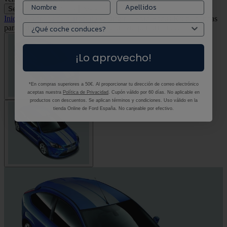
Selecciona tu vehículo
Selecciona tu vehículo
Inicio
•
Vinilos de carrocería
•
Original Ford Focus Kit de bandas
para portón de maletero GT en color azul performance.
¡Lo aprovecho!
*En compras superiores a 50€. Al proporcionar tu dirección de correo electrónico
aceptas nuestra
Política de Privacidad
. Cupón válido por 60 días. No aplicable en
productos con descuentos. Se aplican términos y condiciones. Uso válido en la
tienda Online de Ford España. No canjeable por efectivo.