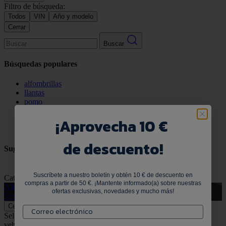
Filtro de búsqueda:
Todos
VIN
Año y modelo
Cerrar
Buscar
Búsquedas populares
alfombrillas
llantas
pomo
parasol
¡
Aprovecha 10 €
retrovisor
tapacubos
de descuento!
Sugerencias
Suscríbete a nuestro boletín y obtén 10 € de descuento en
Categorías populares
Ver todo
compras a partir de 50 €. ¡Mantente informado(a) sobre nuestras
Alfombrillas de goma
G
ofertas exclusivas, novedades y mucho más!
Ver productos
V
Cerrar
Selecciona tu vehículo para comprobar la compatibilidad:
Ningún
vehículo seleccionado