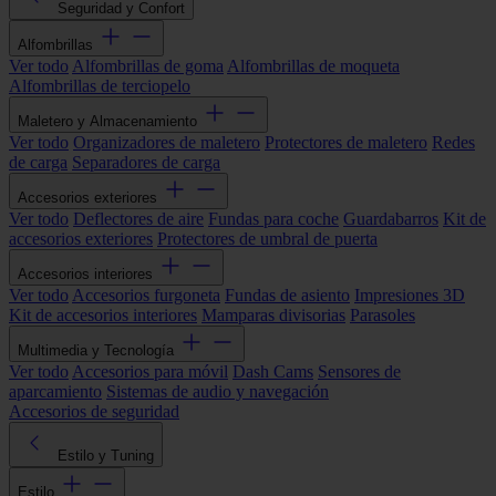
Seguridad y Confort
Alfombrillas
Ver todo
Alfombrillas de goma
Alfombrillas de moqueta
Alfombrillas de terciopelo
Maletero y Almacenamiento
Ver todo
Organizadores de maletero
Protectores de maletero
Redes
de carga
Separadores de carga
Accesorios exteriores
Ver todo
Deflectores de aire
Fundas para coche
Guardabarros
Kit de
accesorios exteriores
Protectores de umbral de puerta
Accesorios interiores
Ver todo
Accesorios furgoneta
Fundas de asiento
Impresiones 3D
Kit de accesorios interiores
Mamparas divisorias
Parasoles
Multimedia y Tecnología
Ver todo
Accesorios para móvil
Dash Cams
Sensores de
aparcamiento
Sistemas de audio y navegación
Accesorios de seguridad
Estilo y Tuning
Estilo