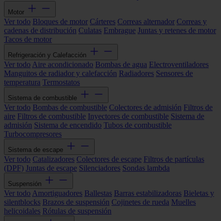
Motor
Ver todo
Bloques de motor
Cárteres
Correas alternador
Correas y
cadenas de distribución
Culatas
Embrague
Juntas y retenes de motor
Tacos de motor
Refrigeración y Calefacción
Ver todo
Aire acondicionado
Bombas de agua
Electroventiladores
Manguitos de radiador y calefacción
Radiadores
Sensores de
temperatura
Termostatos
Sistema de combustible
Ver todo
Bombas de combustible
Colectores de admisión
Filtros de
aire
Filtros de combustible
Inyectores de combustible
Sistema de
admisión
Sistema de encendido
Tubos de combustible
Turbocompresores
Sistema de escape
Ver todo
Catalizadores
Colectores de escape
Filtros de partículas
(DPF)
Juntas de escape
Silenciadores
Sondas lambda
Suspensión
Ver todo
Amortiguadores
Ballestas
Barras estabilizadoras
Bieletas y
silentblocks
Brazos de suspensión
Cojinetes de rueda
Muelles
helicoidales
Rótulas de suspensión