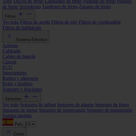
ABS
Discos de freno
Latiguillos de freno
Pastillas de freno
Pedales
de freno
Servofreno
Tambores de freno
Zapatas de freno
Filtros
Ver todo
Filtros de aceite
Filtros de aire
Filtros de combustible
Filtros de habitáculo
Sistema Eléctrico
Antenas
Cableado
Cables de batería
Claxon
ECU
Interruptores
Radios y altavoces
Relés y fusibles
Soportes y fijaciones
Sensores
Ver todo
Sensores de airbag
Sensores de alarma
Sensores de freno
Sensores de motor
Sensores de temperatura
Sensores de transmisión
Sondas lambda
País
Cerrar