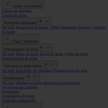
Llantas y Accesorios
Llantas de aluminio
Llantas de acero
Accesorios para llantas
Ver todo
Reparación de llantas
TPMS
Tapacubos
Tuercas y tornillos
de rueda
Viaje y Transporte
Portaequipajes de techo
Ver todo
Bacas de techo
Barras de techo
Cofres de techo
Portabicicletas de techo
Transporte en parte trasera
Ver todo
Enganches de remolque
Portabicicletas de bola
Portabicicletas
Ver todo
Montaje en techo
Montaje en parte trasera
Accesorios de camping
Portaesquís
Separadores de carga
Vehículos comerciales