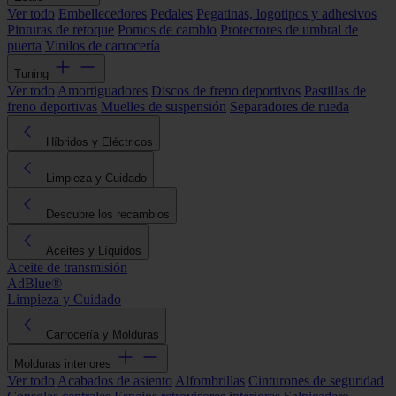
Ver todo
Embellecedores
Pedales
Pegatinas, logotipos y adhesivos
Pinturas de retoque
Pomos de cambio
Protectores de umbral de
puerta
Vinilos de carrocería
Tuning
Ver todo
Amortiguadores
Discos de freno deportivos
Pastillas de
freno deportivas
Muelles de suspensión
Separadores de rueda
Híbridos y Eléctricos
Limpieza y Cuidado
Descubre los recambios
Aceites y Líquidos
Aceite de transmisión
AdBlue®
Limpieza y Cuidado
Carrocería y Molduras
Molduras interiores
Ver todo
Acabados de asiento
Alfombrillas
Cinturones de seguridad