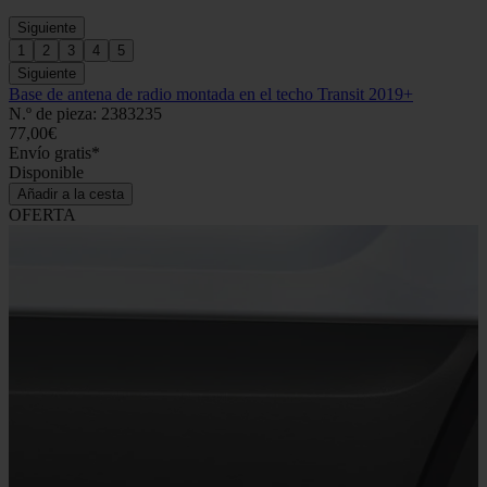
Siguiente
1
2
3
4
5
Siguiente
Base de antena de radio montada en el techo Transit 2019+
N.º de pieza: 2383235
77,00€
Envío gratis*
Disponible
Añadir a la cesta
OFERTA