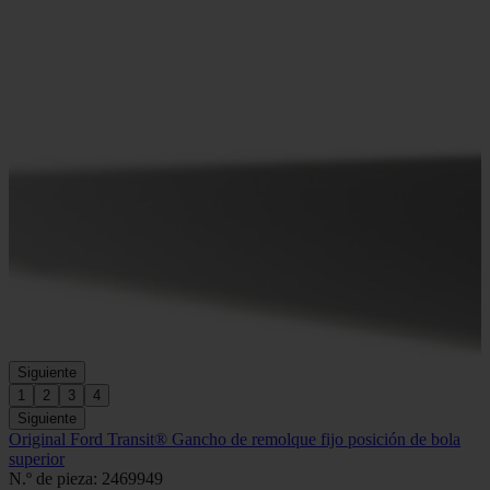
Siguiente
1
2
3
4
Siguiente
Original Ford Transit® Gancho de remolque fijo posición de bola
superior
N.º de pieza: 2469949