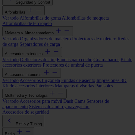
Seguridad y Confort
Alfombrillas
Ver todo
Alfombrillas de goma
Alfombrillas de moqueta
Alfombrillas de terciopelo
Maletero y Almacenamiento
Ver todo
Organizadores de maletero
Protectores de maletero
Redes
de carga
Separadores de carga
Accesorios exteriores
Ver todo
Deflectores de aire
Fundas para coche
Guardabarros
Kit de
accesorios exteriores
Protectores de umbral de puerta
Accesorios interiores
Ver todo
Accesorios furgoneta
Fundas de asiento
Impresiones 3D
Kit de accesorios interiores
Mamparas divisorias
Parasoles
Multimedia y Tecnología
Ver todo
Accesorios para móvil
Dash Cams
Sensores de
aparcamiento
Sistemas de audio y navegación
Accesorios de seguridad
Estilo y Tuning
Estilo