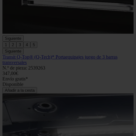
Siguiente
1
2
3
4
5
Siguiente
Transit Q-Top® (Q-Tech)* Portaequipajes juego de 3 barras
transversales
N.º de pieza: 2539263
347,00€
Envío gratis*
Disponible
Añadir a la cesta