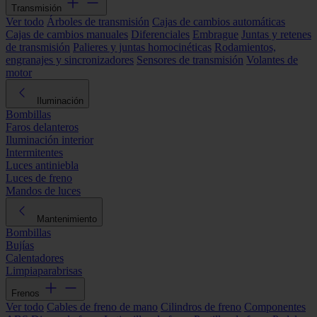
Transmisión
Ver todo
Árboles de transmisión
Cajas de cambios automáticas
Cajas de cambios manuales
Diferenciales
Embrague
Juntas y retenes
de transmisión
Palieres y juntas homocinéticas
Rodamientos,
engranajes y sincronizadores
Sensores de transmisión
Volantes de
motor
Iluminación
Bombillas
Faros delanteros
Iluminación interior
Intermitentes
Luces antiniebla
Luces de freno
Mandos de luces
Mantenimiento
Bombillas
Bujías
Calentadores
Limpiaparabrisas
Frenos
Ver todo
Cables de freno de mano
Cilindros de freno
Componentes