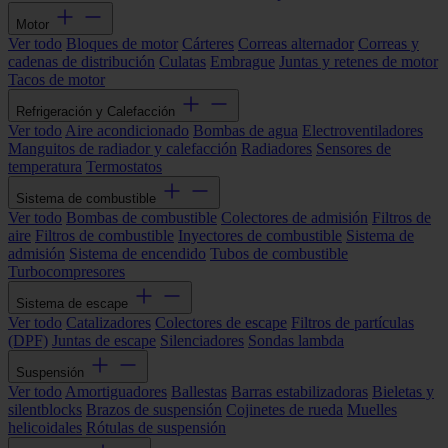
Motor
Ver todo
Bloques de motor
Cárteres
Correas alternador
Correas y
cadenas de distribución
Culatas
Embrague
Juntas y retenes de motor
Tacos de motor
Refrigeración y Calefacción
Ver todo
Aire acondicionado
Bombas de agua
Electroventiladores
Manguitos de radiador y calefacción
Radiadores
Sensores de
temperatura
Termostatos
Sistema de combustible
Ver todo
Bombas de combustible
Colectores de admisión
Filtros de
aire
Filtros de combustible
Inyectores de combustible
Sistema de
admisión
Sistema de encendido
Tubos de combustible
Turbocompresores
Sistema de escape
Ver todo
Catalizadores
Colectores de escape
Filtros de partículas
(DPF)
Juntas de escape
Silenciadores
Sondas lambda
Suspensión
Ver todo
Amortiguadores
Ballestas
Barras estabilizadoras
Bieletas y
silentblocks
Brazos de suspensión
Cojinetes de rueda
Muelles
helicoidales
Rótulas de suspensión