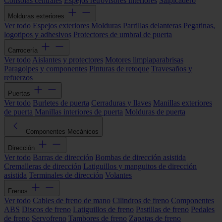
Consolas centrales
Espejos retrovisores interiores
Salpicadero
Molduras exteriores
Ver todo
Espejos exteriores
Molduras
Parrillas delanteras
Pegatinas,
logotipos y adhesivos
Protectores de umbral de puerta
Carrocería
Ver todo
Aislantes y protectores
Motores limpiaparabrisas
Paragolpes y componentes
Pinturas de retoque
Travesaños y
refuerzos
Puertas
Ver todo
Burletes de puerta
Cerraduras y llaves
Manillas exteriores
de puerta
Manillas interiores de puerta
Molduras de puerta
Componentes Mecánicos
Dirección
Ver todo
Barras de dirección
Bombas de dirección asistida
Cremalleras de dirección
Latiguillos y manguitos de dirección
asistida
Terminales de dirección
Volantes
Frenos
Ver todo
Cables de freno de mano
Cilindros de freno
Componentes
ABS
Discos de freno
Latiguillos de freno
Pastillas de freno
Pedales
de freno
Servofreno
Tambores de freno
Zapatas de freno