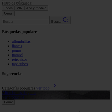
Filtro de búsqueda:
Todos
VIN
Año y modelo
Cerrar
Buscar
Búsquedas populares
alfombrillas
llantas
pomo
parasol
retrovisor
tapacubos
Sugerencias
Categorías populares
Ver todo
Alfombrillas de goma
G
Ver productos
V
Cerrar