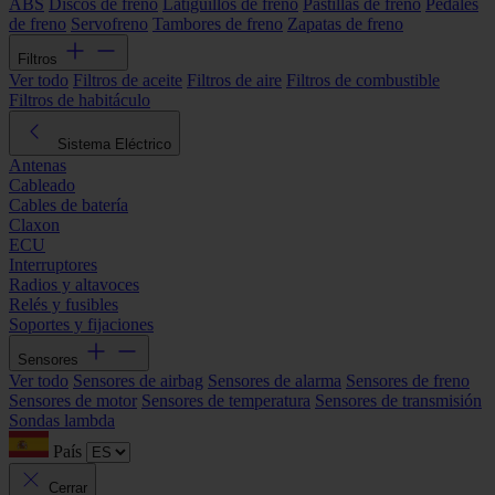
ABS
Discos de freno
Latiguillos de freno
Pastillas de freno
Pedales
de freno
Servofreno
Tambores de freno
Zapatas de freno
Filtros
Ver todo
Filtros de aceite
Filtros de aire
Filtros de combustible
Filtros de habitáculo
Sistema Eléctrico
Antenas
Cableado
Cables de batería
Claxon
ECU
Interruptores
Radios y altavoces
Relés y fusibles
Soportes y fijaciones
Sensores
Ver todo
Sensores de airbag
Sensores de alarma
Sensores de freno
Sensores de motor
Sensores de temperatura
Sensores de transmisión
Sondas lambda
País
Cerrar