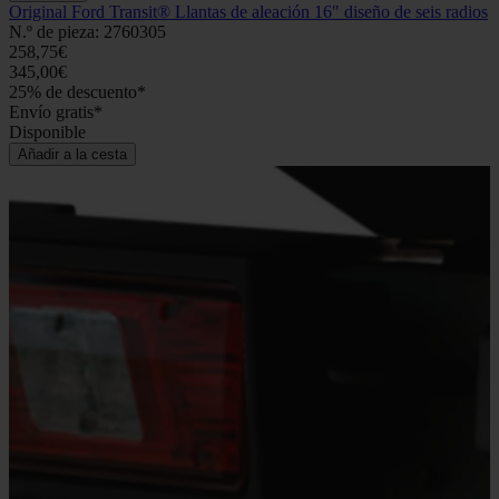
Original Ford Transit® Llantas de aleación 16" diseño de seis radios
N.º de pieza: 2760305
258,75€
345,00€
25% de descuento*
Envío gratis*
Disponible
Añadir a la cesta