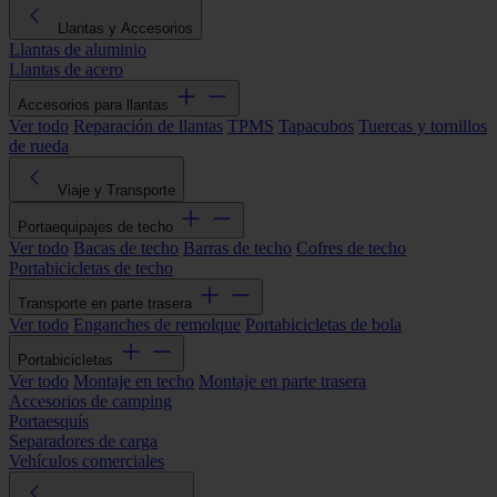
Llantas y Accesorios
Llantas de aluminio
Llantas de acero
Accesorios para llantas
Ver todo
Reparación de llantas
TPMS
Tapacubos
Tuercas y tornillos
de rueda
Viaje y Transporte
Portaequipajes de techo
Ver todo
Bacas de techo
Barras de techo
Cofres de techo
Portabicicletas de techo
Transporte en parte trasera
Ver todo
Enganches de remolque
Portabicicletas de bola
Portabicicletas
Ver todo
Montaje en techo
Montaje en parte trasera
Accesorios de camping
Portaesquís
Separadores de carga
Vehículos comerciales