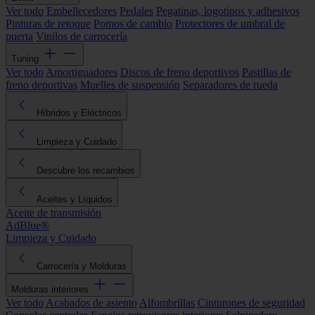
Ver todo
Embellecedores
Pedales
Pegatinas, logotipos y adhesivos
Pinturas de retoque
Pomos de cambio
Protectores de umbral de
puerta
Vinilos de carrocería
Tuning
Ver todo
Amortiguadores
Discos de freno deportivos
Pastillas de
freno deportivas
Muelles de suspensión
Separadores de rueda
Híbridos y Eléctricos
Limpieza y Cuidado
Descubre los recambios
Aceites y Líquidos
Aceite de transmisión
AdBlue®
Limpieza y Cuidado
Carrocería y Molduras
Molduras interiores
Ver todo
Acabados de asiento
Alfombrillas
Cinturones de seguridad