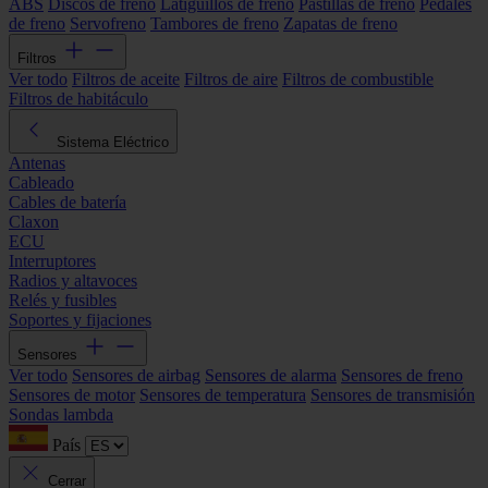
ABS
Discos de freno
Latiguillos de freno
Pastillas de freno
Pedales
de freno
Servofreno
Tambores de freno
Zapatas de freno
Filtros
Ver todo
Filtros de aceite
Filtros de aire
Filtros de combustible
Filtros de habitáculo
Sistema Eléctrico
Antenas
Cableado
Cables de batería
Claxon
ECU
Interruptores
Radios y altavoces
Relés y fusibles
Soportes y fijaciones
Sensores
Ver todo
Sensores de airbag
Sensores de alarma
Sensores de freno
Sensores de motor
Sensores de temperatura
Sensores de transmisión
Sondas lambda
País
Cerrar