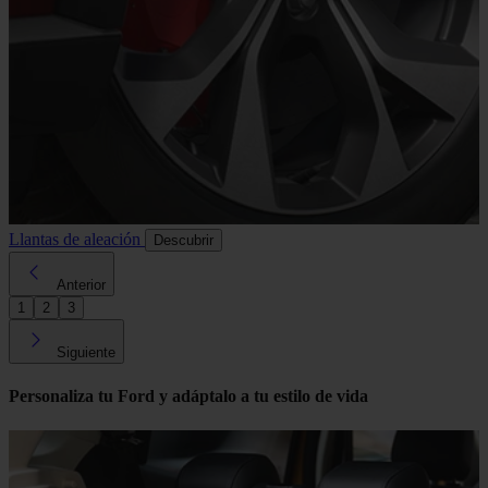
Llantas de aleación
Descubrir
Anterior
1
2
3
Siguiente
Personaliza tu Ford y adáptalo a tu estilo de vida