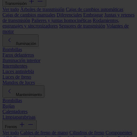
Transmisión
Ver todo
Árboles de transmisión
Cajas de cambios automáticas
Cajas de cambios manuales
Diferenciales
Embrague
Juntas y retenes
de transmisión
Palieres y juntas homocinéticas
Rodamientos,
engranajes y sincronizadores
Sensores de transmisión
Volantes de
motor
Iluminación
Bombillas
Faros delanteros
Iluminación interior
Intermitentes
Luces antiniebla
Luces de freno
Mandos de luces
Mantenimiento
Bombillas
Bujías
Calentadores
Limpiaparabrisas
Frenos
Ver todo
Cables de freno de mano
Cilindros de freno
Componentes