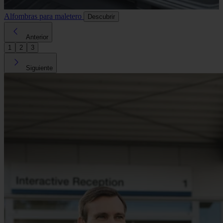
Alfombras para maletero
Descubrir
Anterior
1
2
3
Siguiente