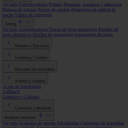
Ver todo
Embellecedores
Pedales
Pegatinas, logotipos y adhesivos
Pinturas de retoque
Pomos de cambio
Protectores de umbral de
puerta
Vinilos de carrocería
Tuning
Ver todo
Amortiguadores
Discos de freno deportivos
Pastillas de
freno deportivas
Muelles de suspensión
Separadores de rueda
Híbridos y Eléctricos
Limpieza y Cuidado
Descubre los recambios
Aceites y Líquidos
Aceite de transmisión
AdBlue®
Limpieza y Cuidado
Carrocería y Molduras
Molduras interiores
Ver todo
Acabados de asiento
Alfombrillas
Cinturones de seguridad