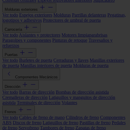
Consolas centrales
Espejos retrovisores interiores
Salpicadero
Molduras exteriores
Ver todo
Espejos exteriores
Molduras
Parrillas delanteras
Pegatinas,
logotipos y adhesivos
Protectores de umbral de puerta
Carrocería
Ver todo
Aislantes y protectores
Motores limpiaparabrisas
Paragolpes y componentes
Pinturas de retoque
Travesaños y
refuerzos
Puertas
Ver todo
Burletes de puerta
Cerraduras y llaves
Manillas exteriores
de puerta
Manillas interiores de puerta
Molduras de puerta
Componentes Mecánicos
Dirección
Ver todo
Barras de dirección
Bombas de dirección asistida
Cremalleras de dirección
Latiguillos y manguitos de dirección
asistida
Terminales de dirección
Volantes
Frenos
Ver todo
Cables de freno de mano
Cilindros de freno
Componentes
ABS
Discos de freno
Latiguillos de freno
Pastillas de freno
Pedales
de freno
Servofreno
Tambores de freno
Zapatas de freno