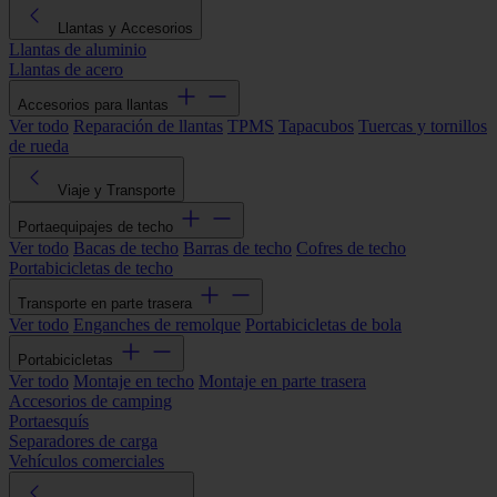
Llantas y Accesorios
Llantas de aluminio
Llantas de acero
Accesorios para llantas
Ver todo
Reparación de llantas
TPMS
Tapacubos
Tuercas y tornillos
de rueda
Viaje y Transporte
Portaequipajes de techo
Ver todo
Bacas de techo
Barras de techo
Cofres de techo
Portabicicletas de techo
Transporte en parte trasera
Ver todo
Enganches de remolque
Portabicicletas de bola
Portabicicletas
Ver todo
Montaje en techo
Montaje en parte trasera
Accesorios de camping
Portaesquís
Separadores de carga
Vehículos comerciales