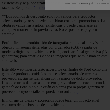
existencias y se puede finalizar en cualquier momento sin dar
tienda Online de Ford España. No canjeable p
razones. Se aplican
términos y condiciones generales
.
**Los códigos de descuento solo son válidos para productos
seleccionados y no se pueden combinar con otras promociones. La
oferta es válida hasta agotar existencias y puede cancelarse en
cualquier momento sin previo aviso. No es posible el pago en
efectivo.
Ford utiliza una combinación de fotografía tradicional a través del
objetivo, imágenes generadas por ordenador (CGI) a partir de
modelos digitales de vehículos e inteligencia artificial generativa (IA
generativa) para crear los vídeos e imágenes que se muestran en este
sitio web.
Este sitio web muestra tanto accesorios originales de Ford como una
gama de productos cuidadosamente seleccionados de terceros
proveedores, que se identifican con la marca de dicho proveedor.
Los accesorios de marca de terceros proveedores no cuentan con la
garantía de Ford, sino que están cubiertos por la propia garantía del
proveedor, cuyos detalles se pueden encontrar
aquí
.
El montaje de piezas y accesorios puede tener un impacto en el
consumo de combustible de su vehículo.