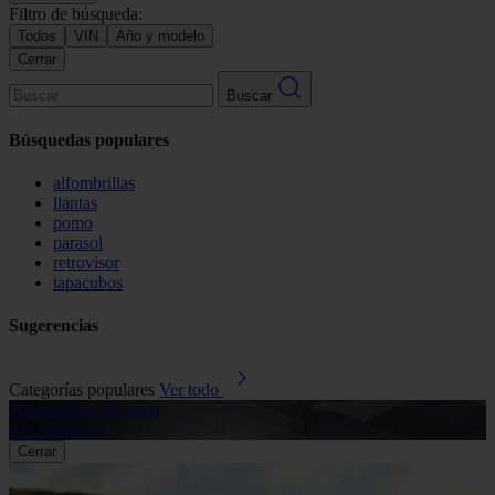
Filtro de búsqueda:
Todos
VIN
Año y modelo
Cerrar
Buscar
Búsquedas populares
alfombrillas
llantas
pomo
parasol
retrovisor
tapacubos
Sugerencias
Categorías populares
Ver todo
Alfombrillas de goma
G
Ver productos
V
Cerrar