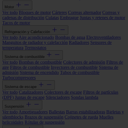
Motor
Ver todo
Bloques de motor
Cárteres
Correas alternador
Correas y
cadenas de distribución
Culatas
Embrague
Juntas y retenes de motor
Tacos de motor
Refrigeración y Calefacción
Ver todo
Aire acondicionado
Bombas de agua
Electroventiladores
Manguitos de radiador y calefacción
Radiadores
Sensores de
temperatura
Termostatos
Sistema de combustible
Ver todo
Bombas de combustible
Colectores de admisión
Filtros de
aire
Filtros de combustible
Inyectores de combustible
Sistema de
admisión
Sistema de encendido
Tubos de combustible
Turbocompresores
Sistema de escape
Ver todo
Catalizadores
Colectores de escape
Filtros de partículas
(DPF)
Juntas de escape
Silenciadores
Sondas lambda
Suspensión
Ver todo
Amortiguadores
Ballestas
Barras estabilizadoras
Bieletas y
silentblocks
Brazos de suspensión
Cojinetes de rueda
Muelles
helicoidales
Rótulas de suspensión