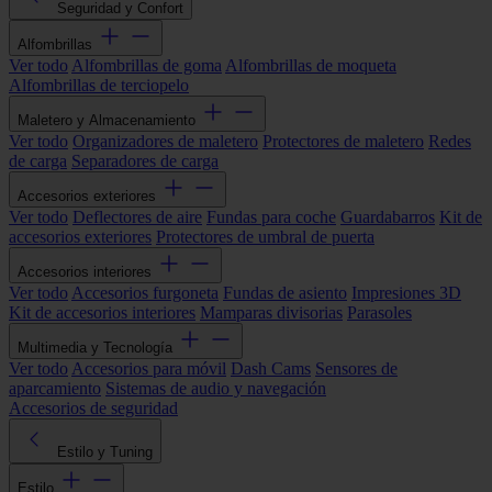
Seguridad y Confort
Alfombrillas
Ver todo
Alfombrillas de goma
Alfombrillas de moqueta
Alfombrillas de terciopelo
Maletero y Almacenamiento
Ver todo
Organizadores de maletero
Protectores de maletero
Redes
de carga
Separadores de carga
Accesorios exteriores
Ver todo
Deflectores de aire
Fundas para coche
Guardabarros
Kit de
accesorios exteriores
Protectores de umbral de puerta
Accesorios interiores
Ver todo
Accesorios furgoneta
Fundas de asiento
Impresiones 3D
Kit de accesorios interiores
Mamparas divisorias
Parasoles
Multimedia y Tecnología
Ver todo
Accesorios para móvil
Dash Cams
Sensores de
aparcamiento
Sistemas de audio y navegación
Accesorios de seguridad
Estilo y Tuning
Estilo