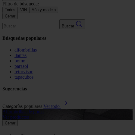
Filtro de búsqueda:
Todos
VIN
Año y modelo
Cerrar
Buscar
Búsquedas populares
alfombrillas
llantas
pomo
parasol
retrovisor
tapacubos
Sugerencias
Categorías populares
Ver todo
Alfombrillas de goma
G
Ver productos
V
Cerrar