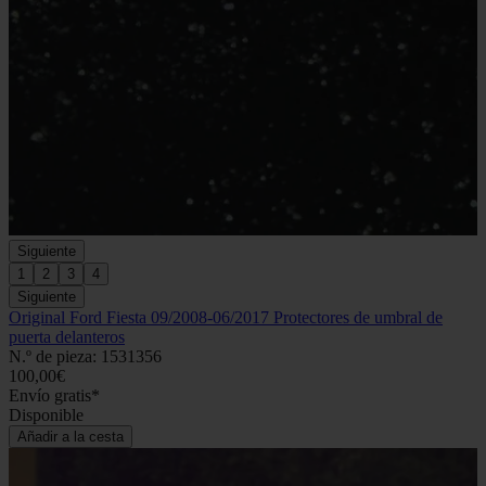
Siguiente
1
2
3
4
Siguiente
Original Ford Fiesta 09/2008-06/2017 Protectores de umbral de
puerta delanteros
N.º de pieza: 1531356
100,00€
Envío gratis*
Disponible
Añadir a la cesta