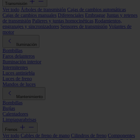
Transmisión
Ver todo
Árboles de transmisión
Cajas de cambios automáticas
Cajas de cambios manuales
Diferenciales
Embrague
Juntas y retenes
de transmisión
Palieres y juntas homocinéticas
Rodamientos,
engranajes y sincronizadores
Sensores de transmisión
Volantes de
motor
Iluminación
Bombillas
Faros delanteros
Iluminación interior
Intermitentes
Luces antiniebla
Luces de freno
Mandos de luces
Mantenimiento
Bombillas
Bujías
Calentadores
Limpiaparabrisas
Frenos
Ver todo
Cables de freno de mano
Cilindros de freno
Componentes