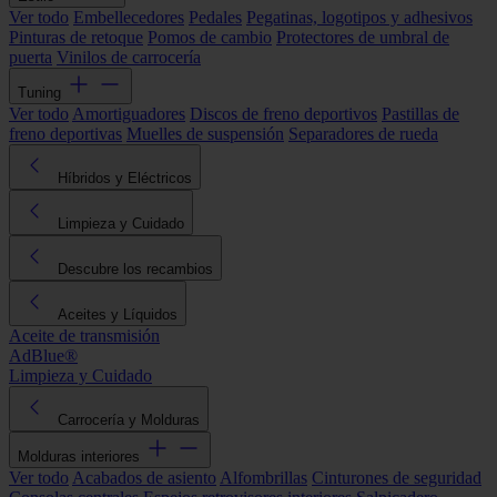
Ver todo
Embellecedores
Pedales
Pegatinas, logotipos y adhesivos
Pinturas de retoque
Pomos de cambio
Protectores de umbral de
puerta
Vinilos de carrocería
Tuning
Ver todo
Amortiguadores
Discos de freno deportivos
Pastillas de
freno deportivas
Muelles de suspensión
Separadores de rueda
Híbridos y Eléctricos
Limpieza y Cuidado
Descubre los recambios
Aceites y Líquidos
Aceite de transmisión
AdBlue®
Limpieza y Cuidado
Carrocería y Molduras
Molduras interiores
Ver todo
Acabados de asiento
Alfombrillas
Cinturones de seguridad