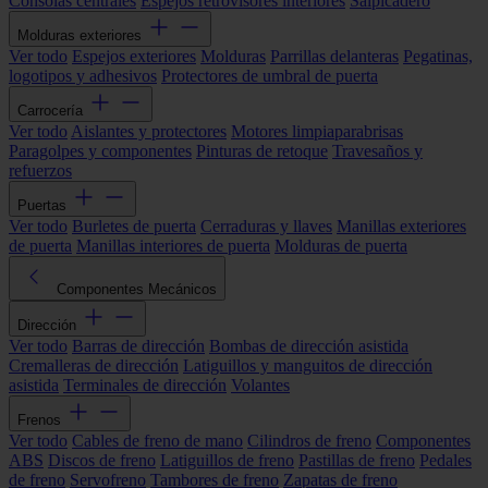
Consolas centrales
Espejos retrovisores interiores
Salpicadero
Molduras exteriores
Ver todo
Espejos exteriores
Molduras
Parrillas delanteras
Pegatinas,
logotipos y adhesivos
Protectores de umbral de puerta
Carrocería
Ver todo
Aislantes y protectores
Motores limpiaparabrisas
Paragolpes y componentes
Pinturas de retoque
Travesaños y
refuerzos
Puertas
Ver todo
Burletes de puerta
Cerraduras y llaves
Manillas exteriores
de puerta
Manillas interiores de puerta
Molduras de puerta
Componentes Mecánicos
Dirección
Ver todo
Barras de dirección
Bombas de dirección asistida
Cremalleras de dirección
Latiguillos y manguitos de dirección
asistida
Terminales de dirección
Volantes
Frenos
Ver todo
Cables de freno de mano
Cilindros de freno
Componentes
ABS
Discos de freno
Latiguillos de freno
Pastillas de freno
Pedales
de freno
Servofreno
Tambores de freno
Zapatas de freno