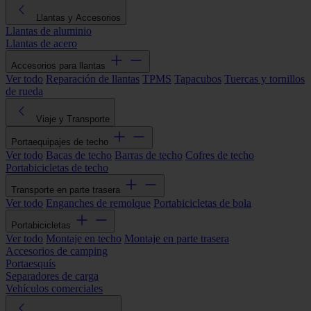
Llantas y Accesorios
Llantas de aluminio
Llantas de acero
Accesorios para llantas
Ver todo
Reparación de llantas
TPMS
Tapacubos
Tuercas y tornillos
de rueda
Viaje y Transporte
Portaequipajes de techo
Ver todo
Bacas de techo
Barras de techo
Cofres de techo
Portabicicletas de techo
Transporte en parte trasera
Ver todo
Enganches de remolque
Portabicicletas de bola
Portabicicletas
Ver todo
Montaje en techo
Montaje en parte trasera
Accesorios de camping
Portaesquís
Separadores de carga
Vehículos comerciales