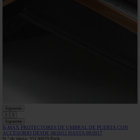
Siguiente
1
2
Siguiente
B-MAX PROTECTORES DE UMBRAL DE PUERTA CON
ACCESORIO DESDE 08/2012 HASTA 09/2017
N.º de pieza: 35120029 Pack