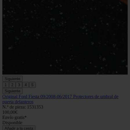
Siguiente
1
2
3
4
5
Siguiente
Original Ford Fiesta 09/2008-06/2017 Protectores de umbral de
puerta delanteros
N.º de pieza: 1531353
100,00€
Envío gratis*
Disponible
Añadir a la cesta