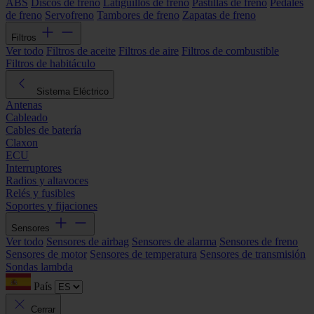
ABS
Discos de freno
Latiguillos de freno
Pastillas de freno
Pedales
de freno
Servofreno
Tambores de freno
Zapatas de freno
Filtros
Ver todo
Filtros de aceite
Filtros de aire
Filtros de combustible
Filtros de habitáculo
Sistema Eléctrico
Antenas
Cableado
Cables de batería
Claxon
ECU
Interruptores
Radios y altavoces
Relés y fusibles
Soportes y fijaciones
Sensores
Ver todo
Sensores de airbag
Sensores de alarma
Sensores de freno
Sensores de motor
Sensores de temperatura
Sensores de transmisión
Sondas lambda
País
Cerrar