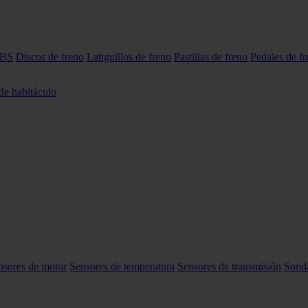
ABS
Discos de freno
Latiguillos de freno
Pastillas de freno
Pedales de f
 de habitáculo
nsores de motor
Sensores de temperatura
Sensores de transmisión
Sond