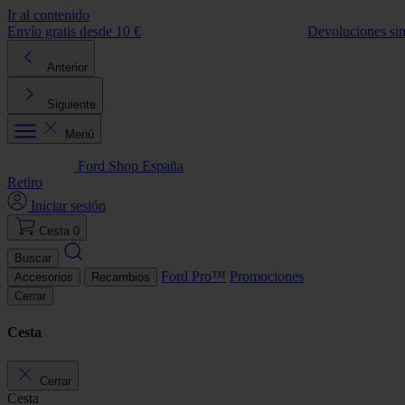
Ir al contenido
Envío gratis desde 10 €
Devoluciones si
Anterior
Siguiente
Menú
Ford Shop España
Retiro
Iniciar sesión
Cesta
0
Buscar
Ford Pro™
Promociones
Accesorios
Recambios
Cerrar
Cesta
Cerrar
Cesta