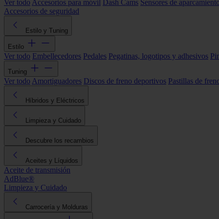
Ver todo
Accesorios para móvil
Dash Cams
Sensores de aparcamient
Accesorios de seguridad
Estilo y Tuning
Estilo
Ver todo
Embellecedores
Pedales
Pegatinas, logotipos y adhesivos
Pi
Tuning
Ver todo
Amortiguadores
Discos de freno deportivos
Pastillas de fren
Híbridos y Eléctricos
Limpieza y Cuidado
Descubre los recambios
Aceites y Líquidos
Aceite de transmisión
AdBlue®
Limpieza y Cuidado
Carrocería y Molduras