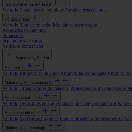
Transporte en parte trasera
Ver todo
Enganches de remolque
Portabicicletas de bola
Portabicicletas
Ver todo
Montaje en techo
Montaje en parte trasera
Accesorios de camping
Portaesquís
Separadores de carga
Vehículos comerciales
Seguridad y Confort
Alfombrillas
Ver todo
Alfombrillas de goma
Alfombrillas de moqueta
Alfombrillas 
Maletero y Almacenamiento
Ver todo
Organizadores de maletero
Protectores de maletero
Redes de
Accesorios exteriores
Ver todo
Deflectores de aire
Fundas para coche
Guardabarros
Kit de 
Accesorios interiores
Ver todo
Accesorios furgoneta
Fundas de asiento
Impresiones 3D
Kit
Multimedia y Tecnología