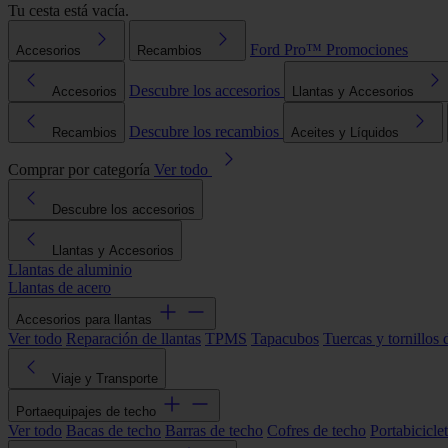
Tu cesta está vacía.
Ford Pro™
Promociones
Accesorios
Recambios
Descubre los accesorios
Accesorios
Llantas y Accesorios
Descubre los recambios
Recambios
Aceites y Líquidos
Comprar por categoría
Ver todo
Descubre los accesorios
Llantas y Accesorios
Llantas de aluminio
Llantas de acero
Accesorios para llantas
Ver todo
Reparación de llantas
TPMS
Tapacubos
Tuercas y tornillos 
Viaje y Transporte
Portaequipajes de techo
Ver todo
Bacas de techo
Barras de techo
Cofres de techo
Portabicicle