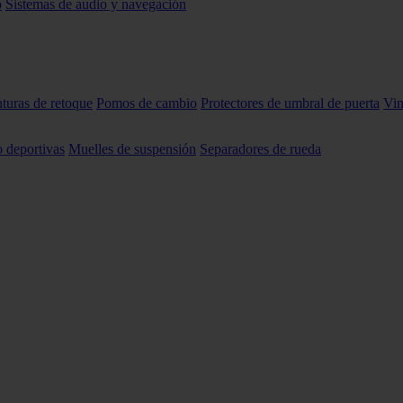
o
Sistemas de audio y navegación
nturas de retoque
Pomos de cambio
Protectores de umbral de puerta
Vin
o deportivas
Muelles de suspensión
Separadores de rueda