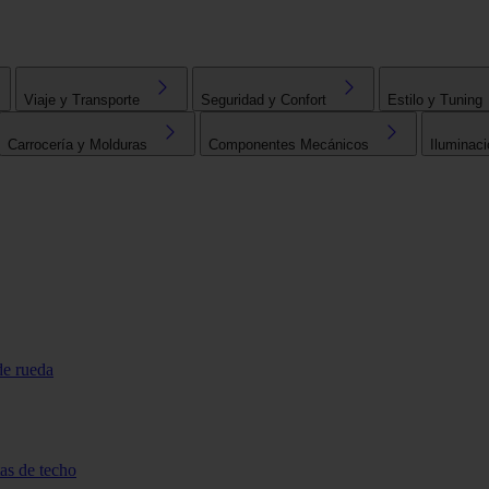
Viaje y Transporte
Seguridad y Confort
Estilo y Tuning
Carrocería y Molduras
Componentes Mecánicos
Iluminaci
de rueda
tas de techo