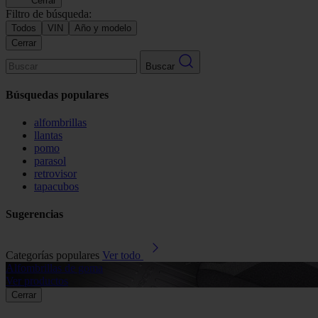
Cerrar
Filtro de búsqueda:
Todos
VIN
Año y modelo
Cerrar
Buscar
Búsquedas populares
alfombrillas
llantas
pomo
parasol
retrovisor
tapacubos
Sugerencias
Categorías populares
Ver todo
Alfombrillas de goma
Ver productos
Cerrar