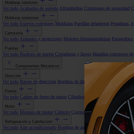
Molduras interiores
Ver todo
Acabados de asiento
Alfombrillas
Cinturones de seguridad
C
Molduras exteriores
Ver todo
Espejos exteriores
Molduras
Parrillas delanteras
Pegatinas, l
Carrocería
Ver todo
Aislantes y protectores
Motores limpiaparabrisas
Paragolpes
Puertas
Ver todo
Burletes de puerta
Cerraduras y llaves
Manillas exteriores de
Componentes Mecánicos
Dirección
Ver todo
Barras de dirección
Bombas de dirección asistida
Cremallera
Frenos
Ver todo
Cables de freno de mano
Cilindros de freno
Componentes 
Motor
Ver todo
Bloques de motor
Cárteres
Correas alternador
Correas y cade
Refrigeración y Calefacción
Ver todo
Aire acondicionado
Bombas de agua
Electroventiladores
Man