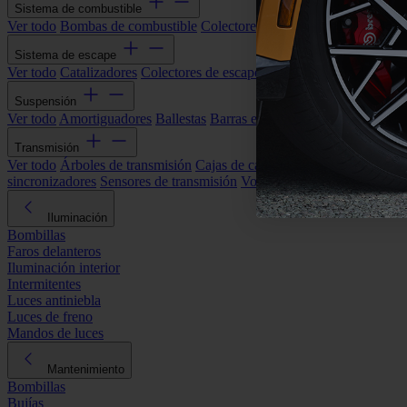
Sistema de combustible
Ver todo
Bombas de combustible
Colectores de admisión
Filtros de ai
Sistema de escape
Ver todo
Catalizadores
Colectores de escape
Filtros de partículas (DP
Suspensión
Ver todo
Amortiguadores
Ballestas
Barras estabilizadoras
Bieletas y s
Transmisión
Ver todo
Árboles de transmisión
Cajas de cambios automáticas
Cajas
sincronizadores
Sensores de transmisión
Volantes de motor
Iluminación
Bombillas
Faros delanteros
Iluminación interior
Intermitentes
Luces antiniebla
Luces de freno
Mandos de luces
Mantenimiento
Bombillas
Bujías