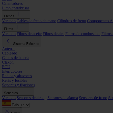
Calentadores
Limpiaparabrisas
Frenos
Ver todo
Cables de freno de mano
Cilindros de freno
Componentes 
Filtros
Ver todo
Filtros de aceite
Filtros de aire
Filtros de combustible
Filtros
Sistema Eléctrico
Antenas
Cableado
Cables de batería
Claxon
ECU
Interruptores
Radios y altavoces
Relés y fusibles
Soportes y fijaciones
Sensores
Ver todo
Sensores de airbag
Sensores de alarma
Sensores de freno
Se
País