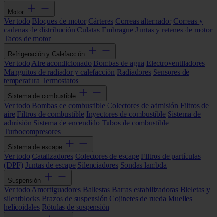
Motor
Ver todo
Bloques de motor
Cárteres
Correas alternador
Correas y
cadenas de distribución
Culatas
Embrague
Juntas y retenes de motor
Tacos de motor
Refrigeración y Calefacción
Ver todo
Aire acondicionado
Bombas de agua
Electroventiladores
Manguitos de radiador y calefacción
Radiadores
Sensores de
temperatura
Termostatos
Sistema de combustible
Ver todo
Bombas de combustible
Colectores de admisión
Filtros de
aire
Filtros de combustible
Inyectores de combustible
Sistema de
admisión
Sistema de encendido
Tubos de combustible
Turbocompresores
Sistema de escape
Ver todo
Catalizadores
Colectores de escape
Filtros de partículas
(DPF)
Juntas de escape
Silenciadores
Sondas lambda
Suspensión
Ver todo
Amortiguadores
Ballestas
Barras estabilizadoras
Bieletas y
silentblocks
Brazos de suspensión
Cojinetes de rueda
Muelles
helicoidales
Rótulas de suspensión