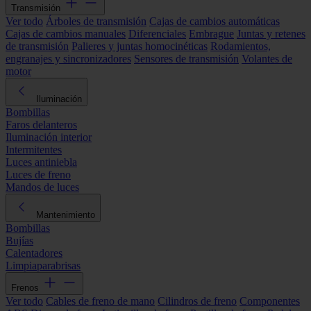
Transmisión
Ver todo
Árboles de transmisión
Cajas de cambios automáticas
Cajas de cambios manuales
Diferenciales
Embrague
Juntas y retenes
de transmisión
Palieres y juntas homocinéticas
Rodamientos,
engranajes y sincronizadores
Sensores de transmisión
Volantes de
motor
Iluminación
Bombillas
Faros delanteros
Iluminación interior
Intermitentes
Luces antiniebla
Luces de freno
Mandos de luces
Mantenimiento
Bombillas
Bujías
Calentadores
Limpiaparabrisas
Frenos
Ver todo
Cables de freno de mano
Cilindros de freno
Componentes