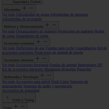
Seguridad y Confort
Alfombrillas
Ver todo
Alfombrillas de goma
Alfombrillas de moqueta
Alfombrillas de terciopelo
Maletero y Almacenamiento
Ver todo
Organizadores de maletero
Protectores de maletero
Redes
de carga
Separadores de carga
Accesorios exteriores
Ver todo
Deflectores de aire
Fundas para coche
Guardabarros
Kit de
accesorios exteriores
Protectores de umbral de puerta
Accesorios interiores
Ver todo
Accesorios furgoneta
Fundas de asiento
Impresiones 3D
Kit de accesorios interiores
Mamparas divisorias
Parasoles
Multimedia y Tecnología
Ver todo
Accesorios para móvil
Dash Cams
Sensores de
aparcamiento
Sistemas de audio y navegación
Accesorios de seguridad
Estilo y Tuning
Estilo