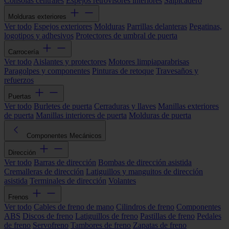
Consolas centrales
Espejos retrovisores interiores
Salpicadero
Molduras exteriores
Ver todo
Espejos exteriores
Molduras
Parrillas delanteras
Pegatinas,
logotipos y adhesivos
Protectores de umbral de puerta
Carrocería
Ver todo
Aislantes y protectores
Motores limpiaparabrisas
Paragolpes y componentes
Pinturas de retoque
Travesaños y
refuerzos
Puertas
Ver todo
Burletes de puerta
Cerraduras y llaves
Manillas exteriores
de puerta
Manillas interiores de puerta
Molduras de puerta
Componentes Mecánicos
Dirección
Ver todo
Barras de dirección
Bombas de dirección asistida
Cremalleras de dirección
Latiguillos y manguitos de dirección
asistida
Terminales de dirección
Volantes
Frenos
Ver todo
Cables de freno de mano
Cilindros de freno
Componentes
ABS
Discos de freno
Latiguillos de freno
Pastillas de freno
Pedales
de freno
Servofreno
Tambores de freno
Zapatas de freno