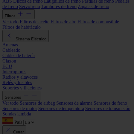
ABS
Discos de freno
Latiguillos de freno
Pastillas de freno
Pedales
de freno
Servofreno
Tambores de freno
Zapatas de freno
Filtros
Ver todo
Filtros de aceite
Filtros de aire
Filtros de combustible
Filtros de habitáculo
Sistema Eléctrico
Antenas
Cableado
Cables de batería
Claxon
ECU
Interruptores
Radios y altavoces
Relés y fusibles
Soportes y fijaciones
Sensores
Ver todo
Sensores de airbag
Sensores de alarma
Sensores de freno
Sensores de motor
Sensores de temperatura
Sensores de transmisión
Sondas lambda
País
Cerrar