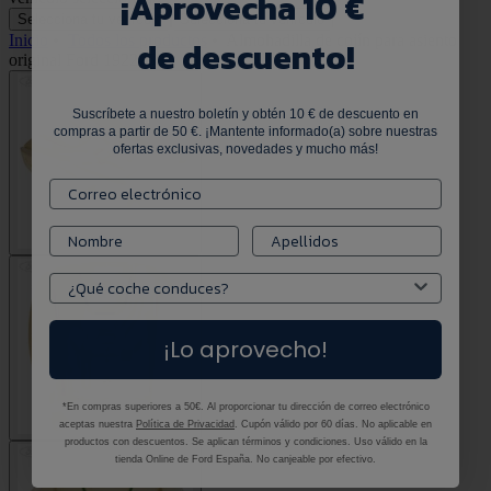
¡
Aprovecha 10 €
Selecciona tu vehículo
Selecciona tu vehículo
Inicio
•
Todos los productos
•
Almohadilla de cojín para asiento
de descuento!
original Ford 1922759
Suscríbete a nuestro boletín y obtén 10 € de descuento en
compras a partir de 50 €. ¡Mantente informado(a) sobre nuestras
ofertas exclusivas, novedades y mucho más!
¡Lo aprovecho!
*En compras superiores a 50€. Al proporcionar tu dirección de correo electrónico
aceptas nuestra
Política de Privacidad
. Cupón válido por 60 días. No aplicable en
productos con descuentos. Se aplican términos y condiciones. Uso válido en la
tienda Online de Ford España. No canjeable por efectivo.