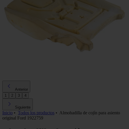
Anterior
1
2
3
4
Siguiente
Inicio
•
Todos los productos
•
Almohadilla de cojín para asiento
original Ford 1922759