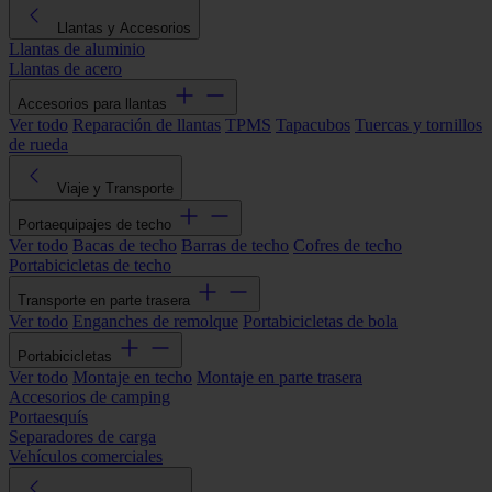
Llantas y Accesorios
Llantas de aluminio
Llantas de acero
Accesorios para llantas
Ver todo
Reparación de llantas
TPMS
Tapacubos
Tuercas y tornillos
de rueda
Viaje y Transporte
Portaequipajes de techo
Ver todo
Bacas de techo
Barras de techo
Cofres de techo
Portabicicletas de techo
Transporte en parte trasera
Ver todo
Enganches de remolque
Portabicicletas de bola
Portabicicletas
Ver todo
Montaje en techo
Montaje en parte trasera
Accesorios de camping
Portaesquís
Separadores de carga
Vehículos comerciales