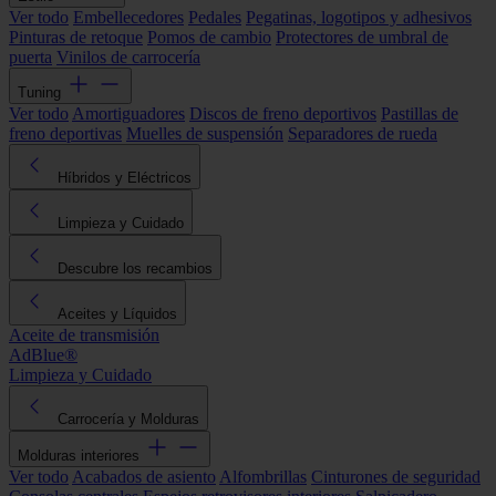
Ver todo
Embellecedores
Pedales
Pegatinas, logotipos y adhesivos
Pinturas de retoque
Pomos de cambio
Protectores de umbral de
puerta
Vinilos de carrocería
Tuning
Ver todo
Amortiguadores
Discos de freno deportivos
Pastillas de
freno deportivas
Muelles de suspensión
Separadores de rueda
Híbridos y Eléctricos
Limpieza y Cuidado
Descubre los recambios
Aceites y Líquidos
Aceite de transmisión
AdBlue®
Limpieza y Cuidado
Carrocería y Molduras
Molduras interiores
Ver todo
Acabados de asiento
Alfombrillas
Cinturones de seguridad