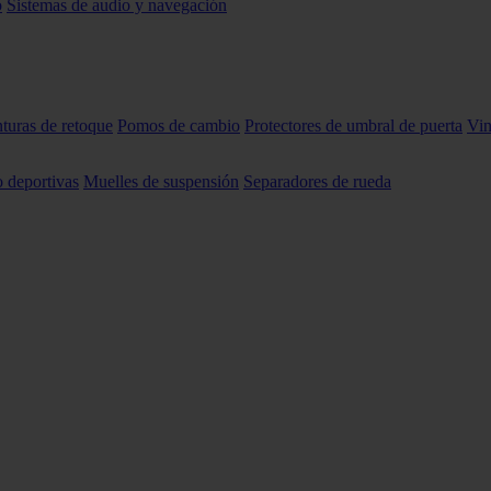
o
Sistemas de audio y navegación
nturas de retoque
Pomos de cambio
Protectores de umbral de puerta
Vin
o deportivas
Muelles de suspensión
Separadores de rueda