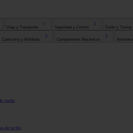
Viaje y Transporte
Seguridad y Confort
Estilo y Tuning
Carrocería y Molduras
Componentes Mecánicos
Iluminaci
de rueda
tas de techo