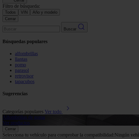
Cerrar
Filtro de búsqueda:
Todos
VIN
Año y modelo
Cerrar
Buscar
Búsquedas populares
alfombrillas
llantas
pomo
parasol
retrovisor
tapacubos
Sugerencias
Categorías populares
Ver todo
Alfombrillas de goma
Ver productos
Cerrar
Selecciona tu vehículo para comprobar la compatibilidad:
Ningún vehí