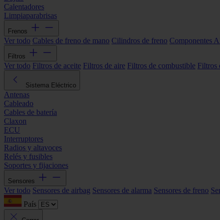
Calentadores
Limpiaparabrisas
Frenos
Ver todo
Cables de freno de mano
Cilindros de freno
Componentes 
Filtros
Ver todo
Filtros de aceite
Filtros de aire
Filtros de combustible
Filtros
Sistema Eléctrico
Antenas
Cableado
Cables de batería
Claxon
ECU
Interruptores
Radios y altavoces
Relés y fusibles
Soportes y fijaciones
Sensores
Ver todo
Sensores de airbag
Sensores de alarma
Sensores de freno
Se
País