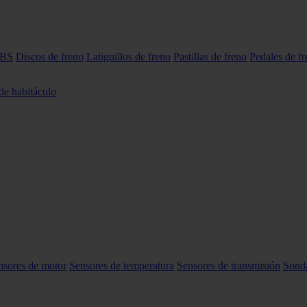
ABS
Discos de freno
Latiguillos de freno
Pastillas de freno
Pedales de f
 de habitáculo
nsores de motor
Sensores de temperatura
Sensores de transmisión
Sond