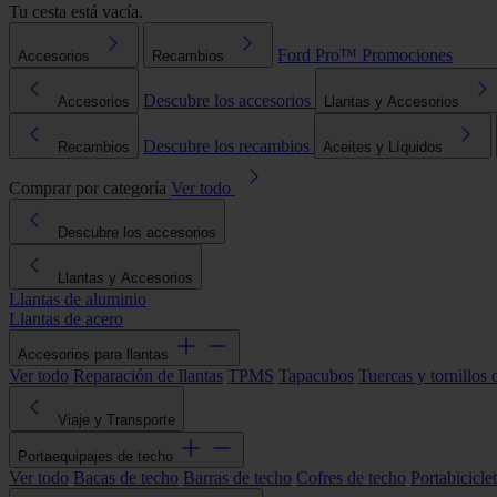
Tu cesta está vacía.
Ford Pro™
Promociones
Accesorios
Recambios
Descubre los accesorios
Accesorios
Llantas y Accesorios
Descubre los recambios
Recambios
Aceites y Líquidos
Comprar por categoría
Ver todo
Descubre los accesorios
Llantas y Accesorios
Llantas de aluminio
Llantas de acero
Accesorios para llantas
Ver todo
Reparación de llantas
TPMS
Tapacubos
Tuercas y tornillos 
Viaje y Transporte
Portaequipajes de techo
Ver todo
Bacas de techo
Barras de techo
Cofres de techo
Portabicicle