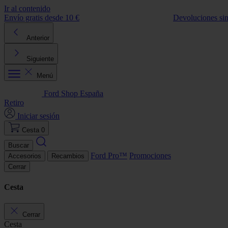
Ir al contenido
Envío gratis desde 10 €
Devoluciones si
Anterior
Siguiente
Menú
Ford Shop España
Retiro
Iniciar sesión
Cesta
0
Buscar
Ford Pro™
Promociones
Accesorios
Recambios
Cerrar
Cesta
Cerrar
Cesta