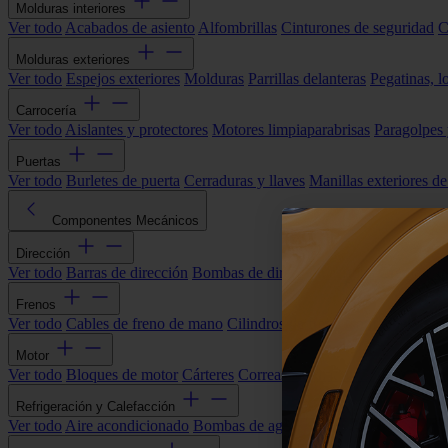
Molduras interiores
Ver todo
Acabados de asiento
Alfombrillas
Cinturones de seguridad
C
Molduras exteriores
Ver todo
Espejos exteriores
Molduras
Parrillas delanteras
Pegatinas, l
Carrocería
Ver todo
Aislantes y protectores
Motores limpiaparabrisas
Paragolpes
Puertas
Ver todo
Burletes de puerta
Cerraduras y llaves
Manillas exteriores de
Componentes Mecánicos
Dirección
Ver todo
Barras de dirección
Bombas de dirección asistida
Cremallera
Frenos
Ver todo
Cables de freno de mano
Cilindros de freno
Componentes 
Motor
Ver todo
Bloques de motor
Cárteres
Correas alternador
Correas y cade
Refrigeración y Calefacción
Ver todo
Aire acondicionado
Bombas de agua
Electroventiladores
Man