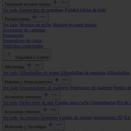
Transporte en parte trasera
Ver todo
Enganches de remolque
Portabicicletas de bola
Portabicicletas
Ver todo
Montaje en techo
Montaje en parte trasera
Accesorios de camping
Portaesquís
Separadores de carga
Vehículos comerciales
Seguridad y Confort
Alfombrillas
Ver todo
Alfombrillas de goma
Alfombrillas de moqueta
Alfombrillas 
Maletero y Almacenamiento
Ver todo
Organizadores de maletero
Protectores de maletero
Redes de
Accesorios exteriores
Ver todo
Deflectores de aire
Fundas para coche
Guardabarros
Kit de 
Accesorios interiores
Ver todo
Accesorios furgoneta
Fundas de asiento
Impresiones 3D
Kit
Multimedia y Tecnología