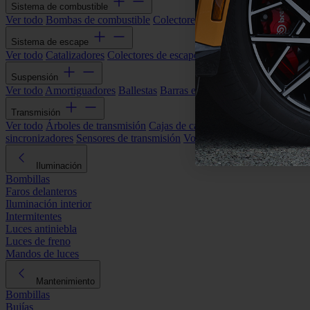
Sistema de combustible
Ver todo
Bombas de combustible
Colectores de admisión
Filtros de ai
Sistema de escape
Ver todo
Catalizadores
Colectores de escape
Filtros de partículas (DP
Suspensión
Ver todo
Amortiguadores
Ballestas
Barras estabilizadoras
Bieletas y s
Transmisión
Ver todo
Árboles de transmisión
Cajas de cambios automáticas
Cajas
sincronizadores
Sensores de transmisión
Volantes de motor
Iluminación
Bombillas
Faros delanteros
Iluminación interior
Intermitentes
Luces antiniebla
Luces de freno
Mandos de luces
Mantenimiento
Bombillas
Bujías