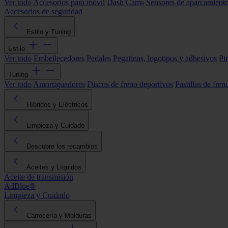
Ver todo
Accesorios para móvil
Dash Cams
Sensores de aparcamient
Accesorios de seguridad
Estilo y Tuning
Estilo
Ver todo
Embellecedores
Pedales
Pegatinas, logotipos y adhesivos
Pi
Tuning
Ver todo
Amortiguadores
Discos de freno deportivos
Pastillas de fren
Híbridos y Eléctricos
Limpieza y Cuidado
Descubre los recambios
Aceites y Líquidos
Aceite de transmisión
AdBlue®
Limpieza y Cuidado
Carrocería y Molduras