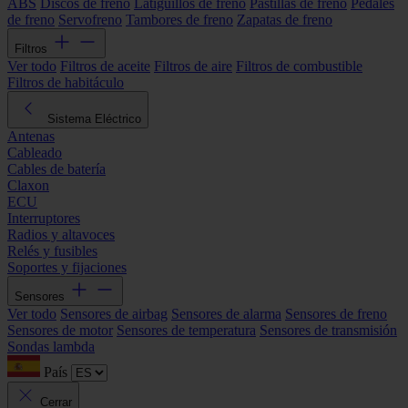
ABS
Discos de freno
Latiguillos de freno
Pastillas de freno
Pedales
de freno
Servofreno
Tambores de freno
Zapatas de freno
Filtros
Ver todo
Filtros de aceite
Filtros de aire
Filtros de combustible
Filtros de habitáculo
Sistema Eléctrico
Antenas
Cableado
Cables de batería
Claxon
ECU
Interruptores
Radios y altavoces
Relés y fusibles
Soportes y fijaciones
Sensores
Ver todo
Sensores de airbag
Sensores de alarma
Sensores de freno
Sensores de motor
Sensores de temperatura
Sensores de transmisión
Sondas lambda
País
Cerrar