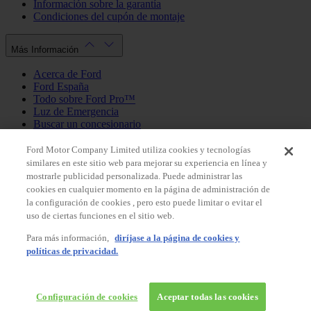
Información sobre la garantía
Condiciones del cupón de montaje
Más Información
Acerca de Ford
Ford España
Todo sobre Ford Pro™
Luz de Emergencia
Buscar un concesionario
Política de cookies
Política de privacidad
Ford Motor Company Limited utiliza cookies y tecnologías
similares en este sitio web para mejorar su experiencia en línea y
mostrarle publicidad personalizada. Puede administrar las
Mi Cuenta
cookies en cualquier momento en la página de administración de
la configuración de cookies , pero esto puede limitar o evitar el
Iniciar sesión / Registrarse
uso de ciertas funciones en el sitio web.
Mis pedidos
Para más información,
diríjase a la página de cookies y
País
políticas de privacidad.
Facebook
X
Instagram
Youtube
LinkedIn
© 2026 Ford España, S.L.
Ford Shop España
Configuración de cookies
Aceptar todas las cookies