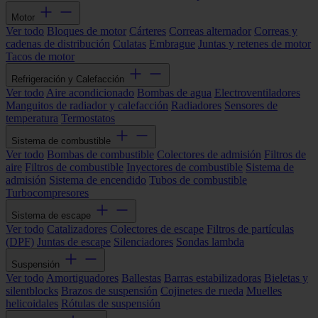
Motor
Ver todo
Bloques de motor
Cárteres
Correas alternador
Correas y
cadenas de distribución
Culatas
Embrague
Juntas y retenes de motor
Tacos de motor
Refrigeración y Calefacción
Ver todo
Aire acondicionado
Bombas de agua
Electroventiladores
Manguitos de radiador y calefacción
Radiadores
Sensores de
temperatura
Termostatos
Sistema de combustible
Ver todo
Bombas de combustible
Colectores de admisión
Filtros de
aire
Filtros de combustible
Inyectores de combustible
Sistema de
admisión
Sistema de encendido
Tubos de combustible
Turbocompresores
Sistema de escape
Ver todo
Catalizadores
Colectores de escape
Filtros de partículas
(DPF)
Juntas de escape
Silenciadores
Sondas lambda
Suspensión
Ver todo
Amortiguadores
Ballestas
Barras estabilizadoras
Bieletas y
silentblocks
Brazos de suspensión
Cojinetes de rueda
Muelles
helicoidales
Rótulas de suspensión