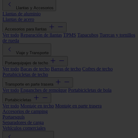
Llantas y Accesorios
Llantas de aluminio
Llantas de acero
Accesorios para llantas
Ver todo
Reparación de llantas
TPMS
Tapacubos
Tuercas y tornillos
de rueda
Viaje y Transporte
Portaequipajes de techo
Ver todo
Bacas de techo
Barras de techo
Cofres de techo
Portabicicletas de techo
Transporte en parte trasera
Ver todo
Enganches de remolque
Portabicicletas de bola
Portabicicletas
Ver todo
Montaje en techo
Montaje en parte trasera
Accesorios de camping
Portaesquís
Separadores de carga
Vehículos comerciales