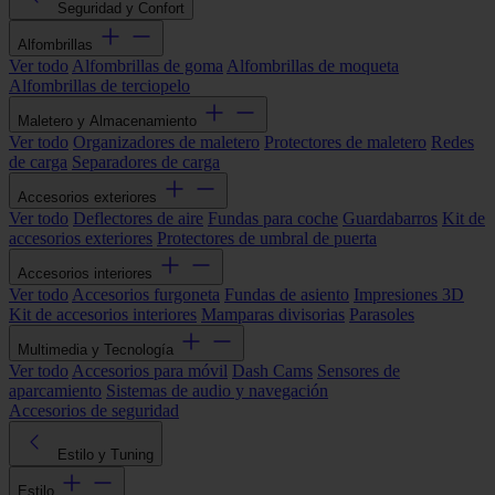
Seguridad y Confort
Alfombrillas
Ver todo
Alfombrillas de goma
Alfombrillas de moqueta
Alfombrillas de terciopelo
Maletero y Almacenamiento
Ver todo
Organizadores de maletero
Protectores de maletero
Redes
de carga
Separadores de carga
Accesorios exteriores
Ver todo
Deflectores de aire
Fundas para coche
Guardabarros
Kit de
accesorios exteriores
Protectores de umbral de puerta
Accesorios interiores
Ver todo
Accesorios furgoneta
Fundas de asiento
Impresiones 3D
Kit de accesorios interiores
Mamparas divisorias
Parasoles
Multimedia y Tecnología
Ver todo
Accesorios para móvil
Dash Cams
Sensores de
aparcamiento
Sistemas de audio y navegación
Accesorios de seguridad
Estilo y Tuning
Estilo