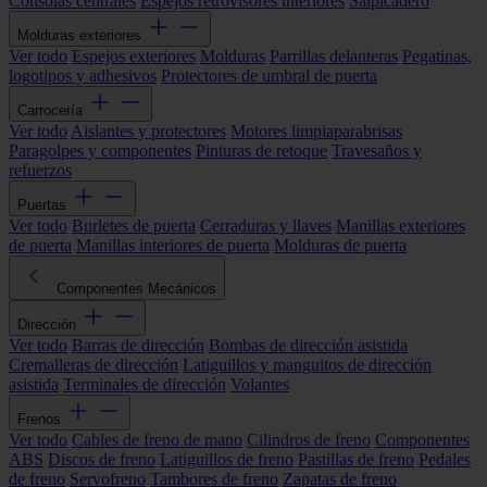
Consolas centrales
Espejos retrovisores interiores
Salpicadero
Molduras exteriores
Ver todo
Espejos exteriores
Molduras
Parrillas delanteras
Pegatinas,
logotipos y adhesivos
Protectores de umbral de puerta
Carrocería
Ver todo
Aislantes y protectores
Motores limpiaparabrisas
Paragolpes y componentes
Pinturas de retoque
Travesaños y
refuerzos
Puertas
Ver todo
Burletes de puerta
Cerraduras y llaves
Manillas exteriores
de puerta
Manillas interiores de puerta
Molduras de puerta
Componentes Mecánicos
Dirección
Ver todo
Barras de dirección
Bombas de dirección asistida
Cremalleras de dirección
Latiguillos y manguitos de dirección
asistida
Terminales de dirección
Volantes
Frenos
Ver todo
Cables de freno de mano
Cilindros de freno
Componentes
ABS
Discos de freno
Latiguillos de freno
Pastillas de freno
Pedales
de freno
Servofreno
Tambores de freno
Zapatas de freno