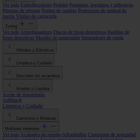
Ver todo
Embellecedores
Pedales
Pegatinas, logotipos y adhesivos
Pinturas de retoque
Pomos de cambio
Protectores de umbral de
puerta
Vinilos de carrocería
Tuning
Ver todo
Amortiguadores
Discos de freno deportivos
Pastillas de
freno deportivas
Muelles de suspensión
Separadores de rueda
Híbridos y Eléctricos
Limpieza y Cuidado
Descubre los recambios
Aceites y Líquidos
Aceite de transmisión
AdBlue®
Limpieza y Cuidado
Carrocería y Molduras
Molduras interiores
Ver todo
Acabados de asiento
Alfombrillas
Cinturones de seguridad