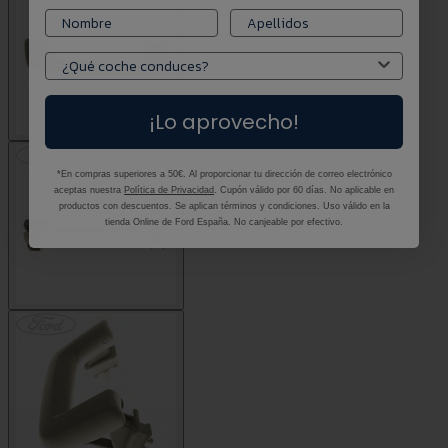
¡Lo aprovecho!
*En compras superiores a 50€. Al proporcionar tu dirección de correo electrónico
aceptas nuestra
Política de Privacidad
. Cupón válido por 60 días. No aplicable en
productos con descuentos. Se aplican términos y condiciones. Uso válido en la
tienda Online de Ford España. No canjeable por efectivo.