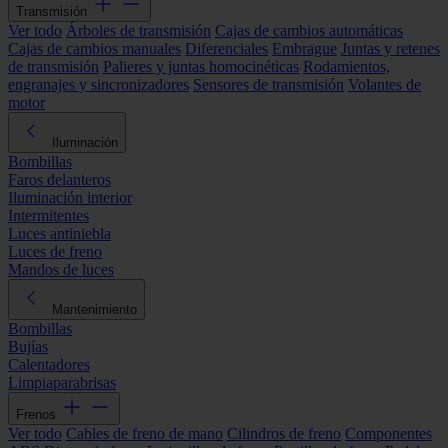
Transmisión
Ver todo
Árboles de transmisión
Cajas de cambios automáticas
Cajas de cambios manuales
Diferenciales
Embrague
Juntas y retenes
de transmisión
Palieres y juntas homocinéticas
Rodamientos,
engranajes y sincronizadores
Sensores de transmisión
Volantes de
motor
Iluminación
Bombillas
Faros delanteros
Iluminación interior
Intermitentes
Luces antiniebla
Luces de freno
Mandos de luces
Mantenimiento
Bombillas
Bujías
Calentadores
Limpiaparabrisas
Frenos
Ver todo
Cables de freno de mano
Cilindros de freno
Componentes