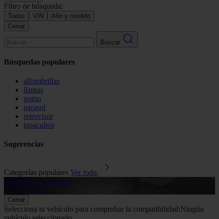
Filtro de búsqueda:
Todos
VIN
Año y modelo
Cerrar
Buscar
Búsquedas populares
alfombrillas
llantas
pomo
parasol
retrovisor
tapacubos
Sugerencias
Categorías populares
Ver todo
Alfombrillas de goma
G
Ver productos
V
Cerrar
Selecciona tu vehículo para comprobar la compatibilidad:
Ningún
vehículo seleccionado