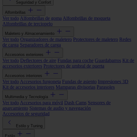
Seguridad y Confort
Alfombrillas
Ver todo
Alfombrillas de goma
Alfombrillas de moqueta
Alfombrillas de terciopelo
Maletero y Almacenamiento
Ver todo
Organizadores de maletero
Protectores de maletero
Redes
de carga
Separadores de carga
Accesorios exteriores
Ver todo
Deflectores de aire
Fundas para coche
Guardabarros
Kit de
accesorios exteriores
Protectores de umbral de puerta
Accesorios interiores
Ver todo
Accesorios furgoneta
Fundas de asiento
Impresiones 3D
Kit de accesorios interiores
Mamparas divisorias
Parasoles
Multimedia y Tecnología
Ver todo
Accesorios para móvil
Dash Cams
Sensores de
aparcamiento
Sistemas de audio y navegación
Accesorios de seguridad
Estilo y Tuning
Estilo