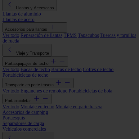
Llantas y Accesorios
Llantas de aluminio
Llantas de acero
Accesorios para llantas
Ver todo
Reparación de llantas
TPMS
Tapacubos
Tuercas y tornillos
de rueda
Viaje y Transporte
Portaequipajes de techo
Ver todo
Bacas de techo
Barras de techo
Cofres de techo
Portabicicletas de techo
Transporte en parte trasera
Ver todo
Enganches de remolque
Portabicicletas de bola
Portabicicletas
Ver todo
Montaje en techo
Montaje en parte trasera
Accesorios de camping
Portaesquís
Separadores de carga
Vehículos comerciales