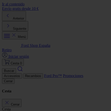
Ir al contenido
Envío gratis desde 10 €
D
Anterior
Siguiente
Menú
Ford Shop España
Retiro
Iniciar sesión
Cesta
0
Buscar
Ford Pro™
Promociones
Accesorios
Recambios
Cerrar
Cesta
Cerrar
Cesta