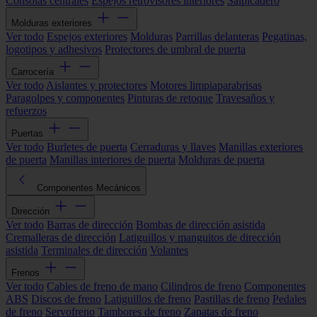
Consolas centrales
Espejos retrovisores interiores
Salpicadero
Molduras exteriores
Ver todo
Espejos exteriores
Molduras
Parrillas delanteras
Pegatinas,
logotipos y adhesivos
Protectores de umbral de puerta
Carrocería
Ver todo
Aislantes y protectores
Motores limpiaparabrisas
Paragolpes y componentes
Pinturas de retoque
Travesaños y
refuerzos
Puertas
Ver todo
Burletes de puerta
Cerraduras y llaves
Manillas exteriores
de puerta
Manillas interiores de puerta
Molduras de puerta
Componentes Mecánicos
Dirección
Ver todo
Barras de dirección
Bombas de dirección asistida
Cremalleras de dirección
Latiguillos y manguitos de dirección
asistida
Terminales de dirección
Volantes
Frenos
Ver todo
Cables de freno de mano
Cilindros de freno
Componentes
ABS
Discos de freno
Latiguillos de freno
Pastillas de freno
Pedales
de freno
Servofreno
Tambores de freno
Zapatas de freno