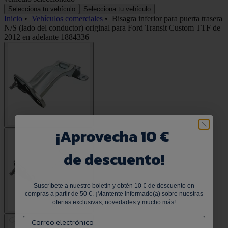
Selecciona tu vehículo
Selecciona tu vehículo
Inicio
•
Vehículos comerciales
•
Bisagra inferior para puerta trasera
N/S (lado del conductor) original para Ford Transit Custom TTF de
2012 en adelante 1884336
¡
Aprovecha 10 €
de descuento!
Suscríbete a nuestro boletín y obtén 10 € de descuento en
compras a partir de 50 €. ¡Mantente informado(a) sobre nuestras
ofertas exclusivas, novedades y mucho más!