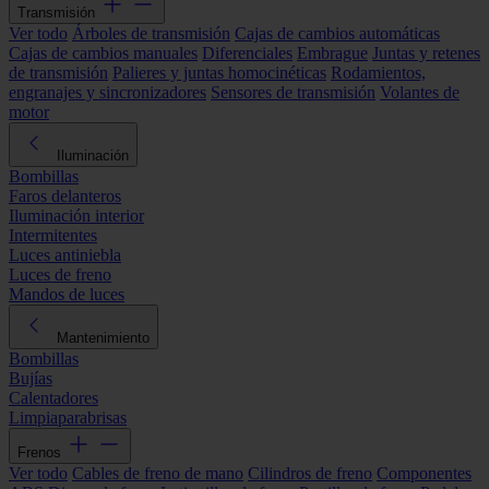
Transmisión
Ver todo
Árboles de transmisión
Cajas de cambios automáticas
Cajas de cambios manuales
Diferenciales
Embrague
Juntas y retenes
de transmisión
Palieres y juntas homocinéticas
Rodamientos,
engranajes y sincronizadores
Sensores de transmisión
Volantes de
motor
Iluminación
Bombillas
Faros delanteros
Iluminación interior
Intermitentes
Luces antiniebla
Luces de freno
Mandos de luces
Mantenimiento
Bombillas
Bujías
Calentadores
Limpiaparabrisas
Frenos
Ver todo
Cables de freno de mano
Cilindros de freno
Componentes