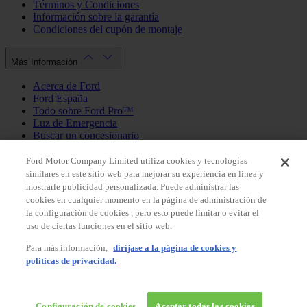
Términos y Condiciones
Información sobre la garantía
Condiciones del cupón de montaje
Más Información
Acerca de Ford
Ford España
Todo sobre Ford Pro™
Luz de Emergencia
Buscar un concesionario
Política de cookies
Política de privacidad
Ford Motor Company Limited utiliza cookies y tecnologías
similares en este sitio web para mejorar su experiencia en línea y
mostrarle publicidad personalizada. Puede administrar las
Mi Cuenta
cookies en cualquier momento en la página de administración de
la configuración de cookies , pero esto puede limitar o evitar el
Iniciar sesión / Registrarse
uso de ciertas funciones en el sitio web.
Mis pedidos
Para más información,
diríjase a la página de cookies y
País
políticas de privacidad.
Facebook
X
Instagram
Youtube
LinkedIn
© 2026 Ford España, S.L.
Ford Shop España
Configuración de cookies
Aceptar todas las cookies