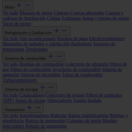
Motor
Ver todo
Bloques de motor
Cárteres
Correas alternador
Correas y
cadenas de distribución
Culatas
Embrague
Juntas y retenes de motor
Tacos de motor
Refrigeración y Calefacción
Ver todo
Aire acondicionado
Bombas de agua
Electroventiladores
Manguitos de radiador y calefacción
Radiadores
Sensores de
temperatura
Termostatos
Sistema de combustible
Ver todo
Bombas de combustible
Colectores de admisión
Filtros de
aire
Filtros de combustible
Inyectores de combustible
Sistema de
admisión
Sistema de encendido
Tubos de combustible
Turbocompresores
Sistema de escape
Ver todo
Catalizadores
Colectores de escape
Filtros de partículas
(DPF)
Juntas de escape
Silenciadores
Sondas lambda
Suspensión
Ver todo
Amortiguadores
Ballestas
Barras estabilizadoras
Bieletas y
silentblocks
Brazos de suspensión
Cojinetes de rueda
Muelles
helicoidales
Rótulas de suspensión