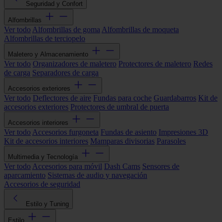
Seguridad y Confort
Alfombrillas
Ver todo
Alfombrillas de goma
Alfombrillas de moqueta
Alfombrillas de terciopelo
Maletero y Almacenamiento
Ver todo
Organizadores de maletero
Protectores de maletero
Redes
de carga
Separadores de carga
Accesorios exteriores
Ver todo
Deflectores de aire
Fundas para coche
Guardabarros
Kit de
accesorios exteriores
Protectores de umbral de puerta
Accesorios interiores
Ver todo
Accesorios furgoneta
Fundas de asiento
Impresiones 3D
Kit de accesorios interiores
Mamparas divisorias
Parasoles
Multimedia y Tecnología
Ver todo
Accesorios para móvil
Dash Cams
Sensores de
aparcamiento
Sistemas de audio y navegación
Accesorios de seguridad
Estilo y Tuning
Estilo