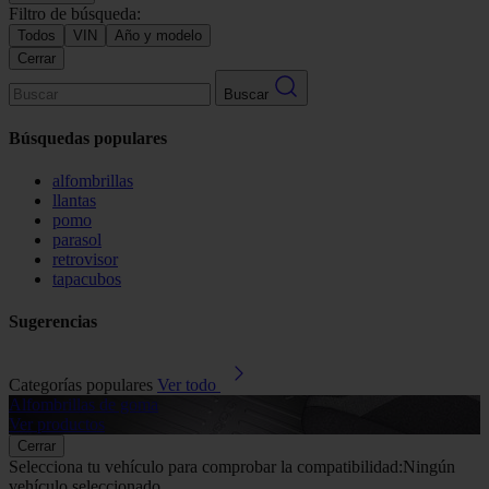
Filtro de búsqueda:
Todos
VIN
Año y modelo
Cerrar
Buscar
Búsquedas populares
alfombrillas
llantas
pomo
parasol
retrovisor
tapacubos
Sugerencias
Categorías populares
Ver todo
Alfombrillas de goma
G
Ver productos
V
Cerrar
Selecciona tu vehículo para comprobar la compatibilidad:
Ningún
vehículo seleccionado