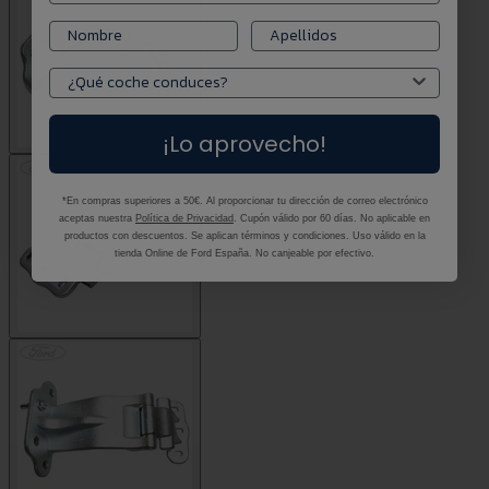
¡Lo aprovecho!
*En compras superiores a 50€. Al proporcionar tu dirección de correo electrónico
aceptas nuestra
Política de Privacidad
. Cupón válido por 60 días. No aplicable en
productos con descuentos. Se aplican términos y condiciones. Uso válido en la
tienda Online de Ford España. No canjeable por efectivo.