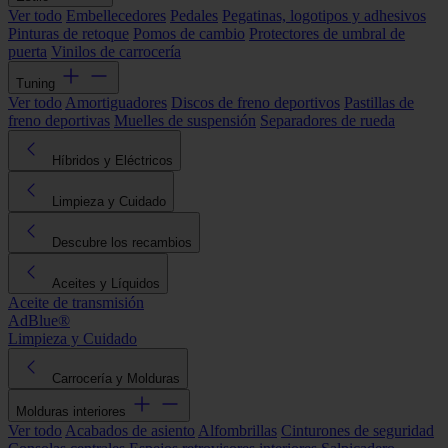
Ver todo
Embellecedores
Pedales
Pegatinas, logotipos y adhesivos
Pinturas de retoque
Pomos de cambio
Protectores de umbral de
puerta
Vinilos de carrocería
Tuning
Ver todo
Amortiguadores
Discos de freno deportivos
Pastillas de
freno deportivas
Muelles de suspensión
Separadores de rueda
Híbridos y Eléctricos
Limpieza y Cuidado
Descubre los recambios
Aceites y Líquidos
Aceite de transmisión
AdBlue®
Limpieza y Cuidado
Carrocería y Molduras
Molduras interiores
Ver todo
Acabados de asiento
Alfombrillas
Cinturones de seguridad