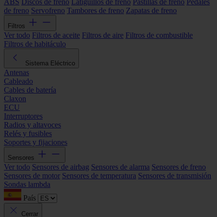
ABS
Discos de freno
Latiguillos de freno
Pastillas de freno
Pedales
de freno
Servofreno
Tambores de freno
Zapatas de freno
Filtros
Ver todo
Filtros de aceite
Filtros de aire
Filtros de combustible
Filtros de habitáculo
Sistema Eléctrico
Antenas
Cableado
Cables de batería
Claxon
ECU
Interruptores
Radios y altavoces
Relés y fusibles
Soportes y fijaciones
Sensores
Ver todo
Sensores de airbag
Sensores de alarma
Sensores de freno
Sensores de motor
Sensores de temperatura
Sensores de transmisión
Sondas lambda
País
Cerrar