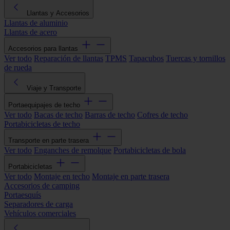
Llantas y Accesorios
Llantas de aluminio
Llantas de acero
Accesorios para llantas
Ver todo
Reparación de llantas
TPMS
Tapacubos
Tuercas y tornillos
de rueda
Viaje y Transporte
Portaequipajes de techo
Ver todo
Bacas de techo
Barras de techo
Cofres de techo
Portabicicletas de techo
Transporte en parte trasera
Ver todo
Enganches de remolque
Portabicicletas de bola
Portabicicletas
Ver todo
Montaje en techo
Montaje en parte trasera
Accesorios de camping
Portaesquís
Separadores de carga
Vehículos comerciales