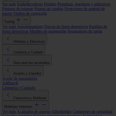
Ver todo
Embellecedores
Pedales
Pegatinas, logotipos y adhesivos
Pinturas de retoque
Pomos de cambio
Protectores de umbral de
puerta
Vinilos de carrocería
Tuning
Ver todo
Amortiguadores
Discos de freno deportivos
Pastillas de
freno deportivas
Muelles de suspensión
Separadores de rueda
Híbridos y Eléctricos
Limpieza y Cuidado
Descubre los recambios
Aceites y Líquidos
Aceite de transmisión
AdBlue®
Limpieza y Cuidado
Carrocería y Molduras
Molduras interiores
Ver todo
Acabados de asiento
Alfombrillas
Cinturones de seguridad