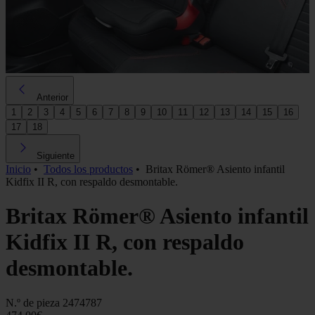
Anterior
1
2
3
4
5
6
7
8
9
10
11
12
13
14
15
16
17
18
Siguiente
Inicio
•
Todos los productos
•
Britax Römer® Asiento infantil
Kidfix II R, con respaldo desmontable.
Britax Römer® Asiento infantil
Kidfix II R, con respaldo
desmontable.
N.º de pieza
2474787