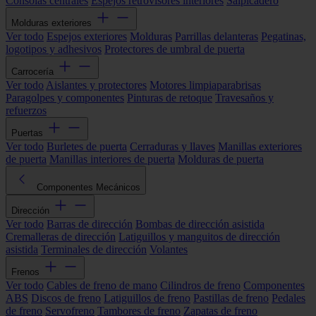
Consolas centrales
Espejos retrovisores interiores
Salpicadero
Molduras exteriores
Ver todo
Espejos exteriores
Molduras
Parrillas delanteras
Pegatinas,
logotipos y adhesivos
Protectores de umbral de puerta
Carrocería
Ver todo
Aislantes y protectores
Motores limpiaparabrisas
Paragolpes y componentes
Pinturas de retoque
Travesaños y
refuerzos
Puertas
Ver todo
Burletes de puerta
Cerraduras y llaves
Manillas exteriores
de puerta
Manillas interiores de puerta
Molduras de puerta
Componentes Mecánicos
Dirección
Ver todo
Barras de dirección
Bombas de dirección asistida
Cremalleras de dirección
Latiguillos y manguitos de dirección
asistida
Terminales de dirección
Volantes
Frenos
Ver todo
Cables de freno de mano
Cilindros de freno
Componentes
ABS
Discos de freno
Latiguillos de freno
Pastillas de freno
Pedales
de freno
Servofreno
Tambores de freno
Zapatas de freno