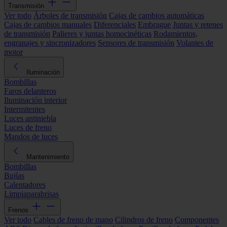
Transmisión
Ver todo
Árboles de transmisión
Cajas de cambios automáticas
Cajas de cambios manuales
Diferenciales
Embrague
Juntas y retenes
de transmisión
Palieres y juntas homocinéticas
Rodamientos,
engranajes y sincronizadores
Sensores de transmisión
Volantes de
motor
Iluminación
Bombillas
Faros delanteros
Iluminación interior
Intermitentes
Luces antiniebla
Luces de freno
Mandos de luces
Mantenimiento
Bombillas
Bujías
Calentadores
Limpiaparabrisas
Frenos
Ver todo
Cables de freno de mano
Cilindros de freno
Componentes