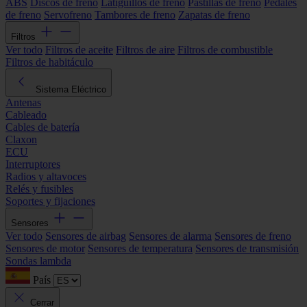
ABS
Discos de freno
Latiguillos de freno
Pastillas de freno
Pedales
de freno
Servofreno
Tambores de freno
Zapatas de freno
Filtros
Ver todo
Filtros de aceite
Filtros de aire
Filtros de combustible
Filtros de habitáculo
Sistema Eléctrico
Antenas
Cableado
Cables de batería
Claxon
ECU
Interruptores
Radios y altavoces
Relés y fusibles
Soportes y fijaciones
Sensores
Ver todo
Sensores de airbag
Sensores de alarma
Sensores de freno
Sensores de motor
Sensores de temperatura
Sensores de transmisión
Sondas lambda
País
Cerrar