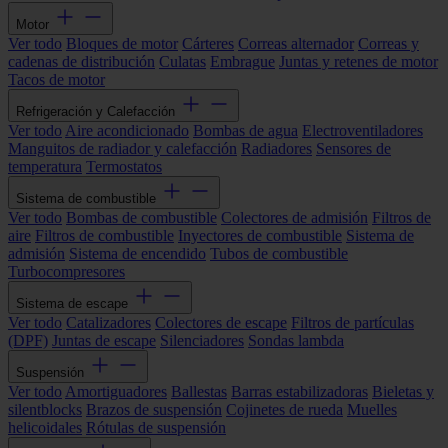
Motor
Ver todo
Bloques de motor
Cárteres
Correas alternador
Correas y
cadenas de distribución
Culatas
Embrague
Juntas y retenes de motor
Tacos de motor
Refrigeración y Calefacción
Ver todo
Aire acondicionado
Bombas de agua
Electroventiladores
Manguitos de radiador y calefacción
Radiadores
Sensores de
temperatura
Termostatos
Sistema de combustible
Ver todo
Bombas de combustible
Colectores de admisión
Filtros de
aire
Filtros de combustible
Inyectores de combustible
Sistema de
admisión
Sistema de encendido
Tubos de combustible
Turbocompresores
Sistema de escape
Ver todo
Catalizadores
Colectores de escape
Filtros de partículas
(DPF)
Juntas de escape
Silenciadores
Sondas lambda
Suspensión
Ver todo
Amortiguadores
Ballestas
Barras estabilizadoras
Bieletas y
silentblocks
Brazos de suspensión
Cojinetes de rueda
Muelles
helicoidales
Rótulas de suspensión