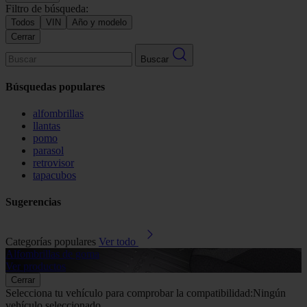
Filtro de búsqueda:
Todos
VIN
Año y modelo
Cerrar
Buscar
Búsquedas populares
alfombrillas
llantas
pomo
parasol
retrovisor
tapacubos
Sugerencias
Categorías populares
Ver todo
Alfombrillas de goma
G
Ver productos
V
Cerrar
Selecciona tu vehículo para comprobar la compatibilidad:
Ningún
vehículo seleccionado