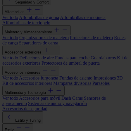
Seguridad y Confort
Alfombrillas
Ver todo
Alfombrillas de goma
Alfombrillas de moqueta
Alfombrillas de terciopelo
Maletero y Almacenamiento
Ver todo
Organizadores de maletero
Protectores de maletero
Redes
de carga
Separadores de carga
Accesorios exteriores
Ver todo
Deflectores de aire
Fundas para coche
Guardabarros
Kit de
accesorios exteriores
Protectores de umbral de puerta
Accesorios interiores
Ver todo
Accesorios furgoneta
Fundas de asiento
Impresiones 3D
Kit de accesorios interiores
Mamparas divisorias
Parasoles
Multimedia y Tecnología
Ver todo
Accesorios para móvil
Dash Cams
Sensores de
aparcamiento
Sistemas de audio y navegación
Accesorios de seguridad
Estilo y Tuning
Estilo