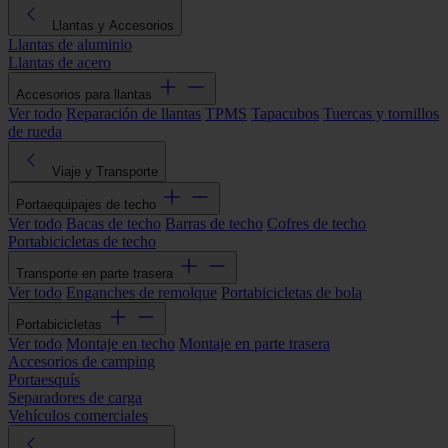
Llantas y Accesorios
Llantas de aluminio
Llantas de acero
Accesorios para llantas
Ver todo
Reparación de llantas
TPMS
Tapacubos
Tuercas y tornillos
de rueda
Viaje y Transporte
Portaequipajes de techo
Ver todo
Bacas de techo
Barras de techo
Cofres de techo
Portabicicletas de techo
Transporte en parte trasera
Ver todo
Enganches de remolque
Portabicicletas de bola
Portabicicletas
Ver todo
Montaje en techo
Montaje en parte trasera
Accesorios de camping
Portaesquís
Separadores de carga
Vehículos comerciales