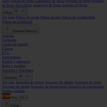
ABS
Discos de freno
Latiguillos de freno
Pastillas de freno
Pedales
de freno
Servofreno
Tambores de freno
Zapatas de freno
Filtros
Ver todo
Filtros de aceite
Filtros de aire
Filtros de combustible
Filtros de habitáculo
Sistema Eléctrico
Antenas
Cableado
Cables de batería
Claxon
ECU
Interruptores
Radios y altavoces
Relés y fusibles
Soportes y fijaciones
Sensores
Ver todo
Sensores de airbag
Sensores de alarma
Sensores de freno
Sensores de motor
Sensores de temperatura
Sensores de transmisión
Sondas lambda
País
Cerrar