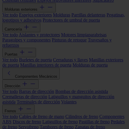
Consolas centrales
Espejos retrovisores interiores
Salpicadero
Molduras exteriores
Ver todo
Espejos exteriores
Molduras
Parrillas delanteras
Pegatinas,
logotipos y adhesivos
Protectores de umbral de puerta
Carrocería
Ver todo
Aislantes y protectores
Motores limpiaparabrisas
Paragolpes y componentes
Pinturas de retoque
Travesaños y
refuerzos
Puertas
Ver todo
Burletes de puerta
Cerraduras y llaves
Manillas exteriores
de puerta
Manillas interiores de puerta
Molduras de puerta
Componentes Mecánicos
Dirección
Ver todo
Barras de dirección
Bombas de dirección asistida
Cremalleras de dirección
Latiguillos y manguitos de dirección
asistida
Terminales de dirección
Volantes
Frenos
Ver todo
Cables de freno de mano
Cilindros de freno
Componentes
ABS
Discos de freno
Latiguillos de freno
Pastillas de freno
Pedales
de freno
Servofreno
Tambores de freno
Zapatas de freno