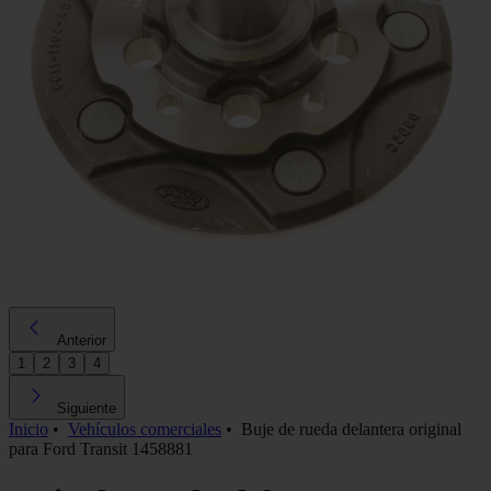
Anterior
1
2
3
4
Siguiente
Inicio
•
Vehículos comerciales
•
Buje de rueda delantera original
para Ford Transit 1458881