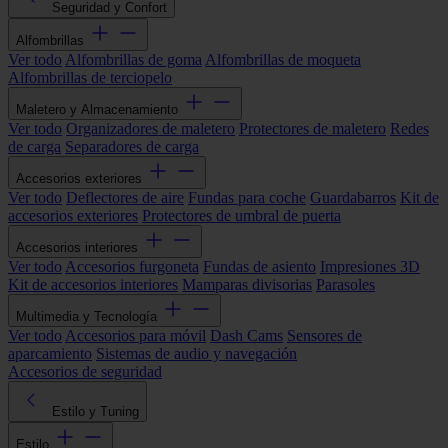
Seguridad y Confort
Alfombrillas
Ver todo
Alfombrillas de goma
Alfombrillas de moqueta
Alfombrillas de terciopelo
Maletero y Almacenamiento
Ver todo
Organizadores de maletero
Protectores de maletero
Redes
de carga
Separadores de carga
Accesorios exteriores
Ver todo
Deflectores de aire
Fundas para coche
Guardabarros
Kit de
accesorios exteriores
Protectores de umbral de puerta
Accesorios interiores
Ver todo
Accesorios furgoneta
Fundas de asiento
Impresiones 3D
Kit de accesorios interiores
Mamparas divisorias
Parasoles
Multimedia y Tecnología
Ver todo
Accesorios para móvil
Dash Cams
Sensores de
aparcamiento
Sistemas de audio y navegación
Accesorios de seguridad
Estilo y Tuning
Estilo