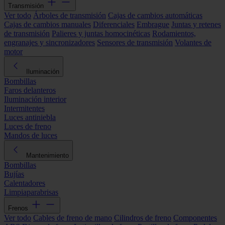
Transmisión
Ver todo
Árboles de transmisión
Cajas de cambios automáticas
Cajas de cambios manuales
Diferenciales
Embrague
Juntas y retenes
de transmisión
Palieres y juntas homocinéticas
Rodamientos,
engranajes y sincronizadores
Sensores de transmisión
Volantes de
motor
Iluminación
Bombillas
Faros delanteros
Iluminación interior
Intermitentes
Luces antiniebla
Luces de freno
Mandos de luces
Mantenimiento
Bombillas
Bujías
Calentadores
Limpiaparabrisas
Frenos
Ver todo
Cables de freno de mano
Cilindros de freno
Componentes