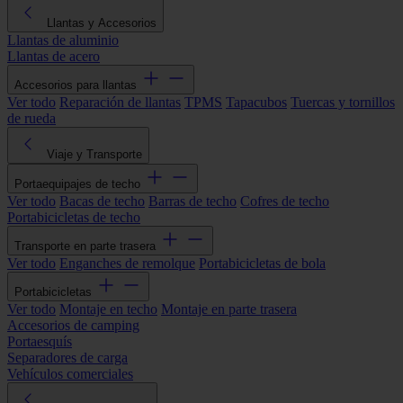
Llantas y Accesorios
Llantas de aluminio
Llantas de acero
Accesorios para llantas
Ver todo
Reparación de llantas
TPMS
Tapacubos
Tuercas y tornillos
de rueda
Viaje y Transporte
Portaequipajes de techo
Ver todo
Bacas de techo
Barras de techo
Cofres de techo
Portabicicletas de techo
Transporte en parte trasera
Ver todo
Enganches de remolque
Portabicicletas de bola
Portabicicletas
Ver todo
Montaje en techo
Montaje en parte trasera
Accesorios de camping
Portaesquís
Separadores de carga
Vehículos comerciales