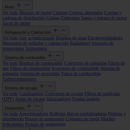
Motor
Ver todo
Bloques de motor
Cárteres
Correas alternador
Correas y
cadenas de distribución
Culatas
Embrague
Juntas y retenes de motor
Tacos de motor
Refrigeración y Calefacción
Ver todo
Aire acondicionado
Bombas de agua
Electroventiladores
Manguitos de radiador y calefacción
Radiadores
Sensores de
temperatura
Termostatos
Sistema de combustible
Ver todo
Bombas de combustible
Colectores de admisión
Filtros de
aire
Filtros de combustible
Inyectores de combustible
Sistema de
admisión
Sistema de encendido
Tubos de combustible
Turbocompresores
Sistema de escape
Ver todo
Catalizadores
Colectores de escape
Filtros de partículas
(DPF)
Juntas de escape
Silenciadores
Sondas lambda
Suspensión
Ver todo
Amortiguadores
Ballestas
Barras estabilizadoras
Bieletas y
silentblocks
Brazos de suspensión
Cojinetes de rueda
Muelles
helicoidales
Rótulas de suspensión