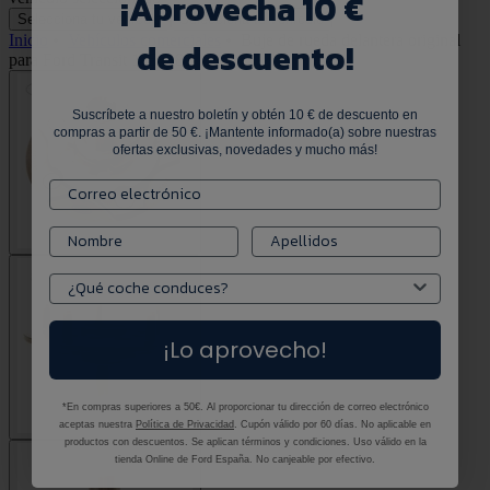
¡
Aprovecha 10 €
Selecciona tu vehículo
Selecciona tu vehículo
Inicio
•
Vehículos comerciales
•
Buje de rueda delantera original
de descuento!
para Ford Transit 1458881
Suscríbete a nuestro boletín y obtén 10 € de descuento en
compras a partir de 50 €. ¡Mantente informado(a) sobre nuestras
ofertas exclusivas, novedades y mucho más!
¡Lo aprovecho!
*En compras superiores a 50€. Al proporcionar tu dirección de correo electrónico
aceptas nuestra
Política de Privacidad
. Cupón válido por 60 días. No aplicable en
productos con descuentos. Se aplican términos y condiciones. Uso válido en la
tienda Online de Ford España. No canjeable por efectivo.