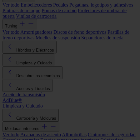
Ver todo
Embellecedores
Pedales
Pegatinas, logotipos y adhesivos
Pinturas de retoque
Pomos de cambio
Protectores de umbral de
puerta
Vinilos de carrocería
Tuning
Ver todo
Amortiguadores
Discos de freno deportivos
Pastillas de
freno deportivas
Muelles de suspensión
Separadores de rueda
Híbridos y Eléctricos
Limpieza y Cuidado
Descubre los recambios
Aceites y Líquidos
Aceite de transmisión
AdBlue®
Limpieza y Cuidado
Carrocería y Molduras
Molduras interiores
Ver todo
Acabados de asiento
Alfombrillas
Cinturones de seguridad