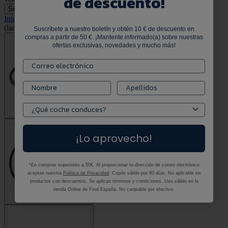
de descuento!
Selecciona tu vehículo
Selecciona tu vehículo
Inicio
•
Vehículos comerciales
•
Burlete para puerta trasera N/S
(lado del conductor) original para Ford Transit Transit 1809933
Suscríbete a nuestro boletín y obtén 10 € de descuento en
compras a partir de 50 €. ¡Mantente informado(a) sobre nuestras
ofertas exclusivas, novedades y mucho más!
¡Lo aprovecho!
*En compras superiores a 50€. Al proporcionar tu dirección de correo electrónico
aceptas nuestra
Política de Privacidad
. Cupón válido por 60 días. No aplicable en
productos con descuentos. Se aplican términos y condiciones. Uso válido en la
tienda Online de Ford España. No canjeable por efectivo.