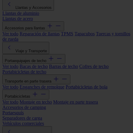
Llantas y Accesorios
Llantas de aluminio
Llantas de acero
Accesorios para llantas
Ver todo
Reparación de llantas
TPMS
Tapacubos
Tuercas y tornillos
de rueda
Viaje y Transporte
Portaequipajes de techo
Ver todo
Bacas de techo
Barras de techo
Cofres de techo
Portabicicletas de techo
Transporte en parte trasera
Ver todo
Enganches de remolque
Portabicicletas de bola
Portabicicletas
Ver todo
Montaje en techo
Montaje en parte trasera
Accesorios de camping
Portaesquís
Separadores de carga
Vehículos comerciales