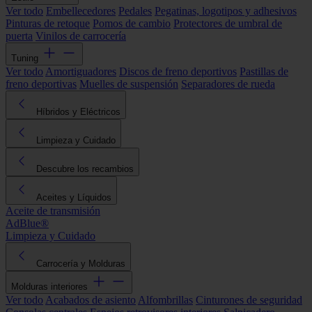
Ver todo
Embellecedores
Pedales
Pegatinas, logotipos y adhesivos
Pinturas de retoque
Pomos de cambio
Protectores de umbral de
puerta
Vinilos de carrocería
Tuning
Ver todo
Amortiguadores
Discos de freno deportivos
Pastillas de
freno deportivas
Muelles de suspensión
Separadores de rueda
Híbridos y Eléctricos
Limpieza y Cuidado
Descubre los recambios
Aceites y Líquidos
Aceite de transmisión
AdBlue®
Limpieza y Cuidado
Carrocería y Molduras
Molduras interiores
Ver todo
Acabados de asiento
Alfombrillas
Cinturones de seguridad