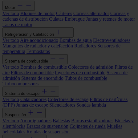
Motor
Ver todo
Bloques de motor
Cárteres
Correas alternador
Correas y
cadenas de distribución
Culatas
Embrague
Juntas y retenes de motor
Tacos de motor
Refrigeración y Calefacción
Ver todo
Aire acondicionado
Bombas de agua
Electroventiladores
Manguitos de radiador y calefacción
Radiadores
Sensores de
temperatura
Termostatos
Sistema de combustible
Ver todo
Bombas de combustible
Colectores de admisión
Filtros de
aire
Filtros de combustible
Inyectores de combustible
Sistema de
admisión
Sistema de encendido
Tubos de combustible
Turbocompresores
Sistema de escape
Ver todo
Catalizadores
Colectores de escape
Filtros de partículas
(DPF)
Juntas de escape
Silenciadores
Sondas lambda
Suspensión
Ver todo
Amortiguadores
Ballestas
Barras estabilizadoras
Bieletas y
silentblocks
Brazos de suspensión
Cojinetes de rueda
Muelles
helicoidales
Rótulas de suspensión