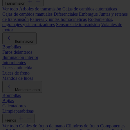
Transmisión
Ver todo
Árboles de transmisión
Cajas de cambios automáticas
Cajas de cambios manuales
Diferenciales
Embrague
Juntas y retenes
de transmisión
Palieres y juntas homocinéticas
Rodamientos,
engranajes y sincronizadores
Sensores de transmisión
Volantes de
motor
Iluminación
Bombillas
Faros delanteros
Iluminación interior
Intermitentes
Luces antiniebla
Luces de freno
Mandos de luces
Mantenimiento
Bombillas
Bujías
Calentadores
Limpiaparabrisas
Frenos
Ver todo
Cables de freno de mano
Cilindros de freno
Componentes