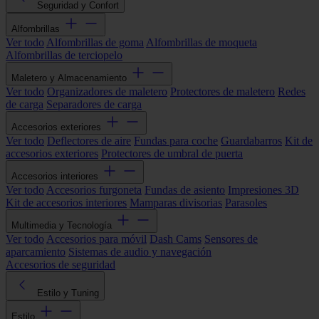
Seguridad y Confort
Alfombrillas
Ver todo
Alfombrillas de goma
Alfombrillas de moqueta
Alfombrillas de terciopelo
Maletero y Almacenamiento
Ver todo
Organizadores de maletero
Protectores de maletero
Redes
de carga
Separadores de carga
Accesorios exteriores
Ver todo
Deflectores de aire
Fundas para coche
Guardabarros
Kit de
accesorios exteriores
Protectores de umbral de puerta
Accesorios interiores
Ver todo
Accesorios furgoneta
Fundas de asiento
Impresiones 3D
Kit de accesorios interiores
Mamparas divisorias
Parasoles
Multimedia y Tecnología
Ver todo
Accesorios para móvil
Dash Cams
Sensores de
aparcamiento
Sistemas de audio y navegación
Accesorios de seguridad
Estilo y Tuning
Estilo