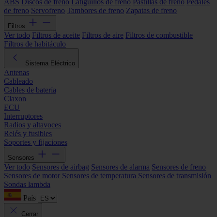
ABS
Discos de freno
Latiguillos de freno
Pastillas de freno
Pedales
de freno
Servofreno
Tambores de freno
Zapatas de freno
Filtros
Ver todo
Filtros de aceite
Filtros de aire
Filtros de combustible
Filtros de habitáculo
Sistema Eléctrico
Antenas
Cableado
Cables de batería
Claxon
ECU
Interruptores
Radios y altavoces
Relés y fusibles
Soportes y fijaciones
Sensores
Ver todo
Sensores de airbag
Sensores de alarma
Sensores de freno
Sensores de motor
Sensores de temperatura
Sensores de transmisión
Sondas lambda
País
Cerrar