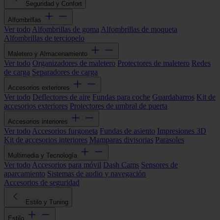
Seguridad y Confort
Alfombrillas
Ver todo
Alfombrillas de goma
Alfombrillas de moqueta
Alfombrillas de terciopelo
Maletero y Almacenamiento
Ver todo
Organizadores de maletero
Protectores de maletero
Redes
de carga
Separadores de carga
Accesorios exteriores
Ver todo
Deflectores de aire
Fundas para coche
Guardabarros
Kit de
accesorios exteriores
Protectores de umbral de puerta
Accesorios interiores
Ver todo
Accesorios furgoneta
Fundas de asiento
Impresiones 3D
Kit de accesorios interiores
Mamparas divisorias
Parasoles
Multimedia y Tecnología
Ver todo
Accesorios para móvil
Dash Cams
Sensores de
aparcamiento
Sistemas de audio y navegación
Accesorios de seguridad
Estilo y Tuning
Estilo