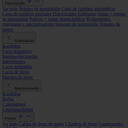
Transmisión
Ver todo
Árboles de transmisión
Cajas de cambios automáticas
Cajas de cambios manuales
Diferenciales
Embrague
Juntas y retenes
de transmisión
Palieres y juntas homocinéticas
Rodamientos,
engranajes y sincronizadores
Sensores de transmisión
Volantes de
motor
Iluminación
Bombillas
Faros delanteros
Iluminación interior
Intermitentes
Luces antiniebla
Luces de freno
Mandos de luces
Mantenimiento
Bombillas
Bujías
Calentadores
Limpiaparabrisas
Frenos
Ver todo
Cables de freno de mano
Cilindros de freno
Componentes