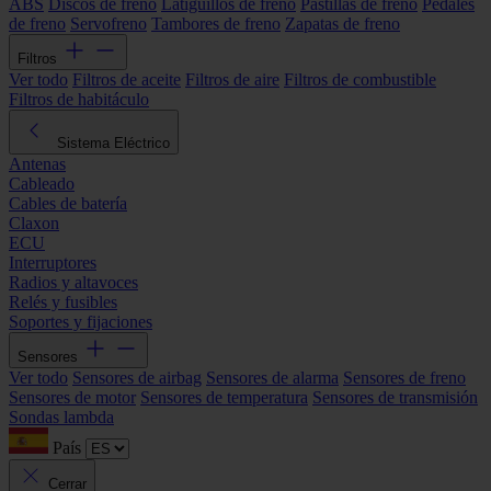
ABS
Discos de freno
Latiguillos de freno
Pastillas de freno
Pedales
de freno
Servofreno
Tambores de freno
Zapatas de freno
Filtros
Ver todo
Filtros de aceite
Filtros de aire
Filtros de combustible
Filtros de habitáculo
Sistema Eléctrico
Antenas
Cableado
Cables de batería
Claxon
ECU
Interruptores
Radios y altavoces
Relés y fusibles
Soportes y fijaciones
Sensores
Ver todo
Sensores de airbag
Sensores de alarma
Sensores de freno
Sensores de motor
Sensores de temperatura
Sensores de transmisión
Sondas lambda
País
Cerrar