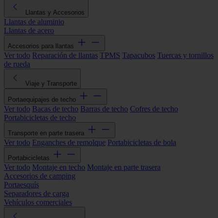
Llantas y Accesorios
Llantas de aluminio
Llantas de acero
Accesorios para llantas
Ver todo
Reparación de llantas
TPMS
Tapacubos
Tuercas y tornillos
de rueda
Viaje y Transporte
Portaequipajes de techo
Ver todo
Bacas de techo
Barras de techo
Cofres de techo
Portabicicletas de techo
Transporte en parte trasera
Ver todo
Enganches de remolque
Portabicicletas de bola
Portabicicletas
Ver todo
Montaje en techo
Montaje en parte trasera
Accesorios de camping
Portaesquís
Separadores de carga
Vehículos comerciales