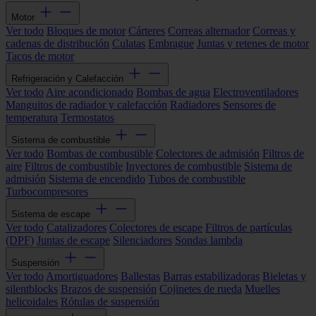
Motor
Ver todo
Bloques de motor
Cárteres
Correas alternador
Correas y
cadenas de distribución
Culatas
Embrague
Juntas y retenes de motor
Tacos de motor
Refrigeración y Calefacción
Ver todo
Aire acondicionado
Bombas de agua
Electroventiladores
Manguitos de radiador y calefacción
Radiadores
Sensores de
temperatura
Termostatos
Sistema de combustible
Ver todo
Bombas de combustible
Colectores de admisión
Filtros de
aire
Filtros de combustible
Inyectores de combustible
Sistema de
admisión
Sistema de encendido
Tubos de combustible
Turbocompresores
Sistema de escape
Ver todo
Catalizadores
Colectores de escape
Filtros de partículas
(DPF)
Juntas de escape
Silenciadores
Sondas lambda
Suspensión
Ver todo
Amortiguadores
Ballestas
Barras estabilizadoras
Bieletas y
silentblocks
Brazos de suspensión
Cojinetes de rueda
Muelles
helicoidales
Rótulas de suspensión