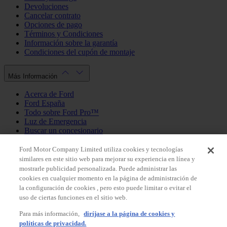
Devoluciones
Cancelar contrato
Opciones de pago
Términos y Condiciones
Información sobre la garantía
Condiciones del cupón de montaje
Más Información
Acerca de Ford
Ford España
Todo sobre Ford Pro™
Luz de Emergencia
Buscar un concesionario
Política de cookies
Política de privacidad
Ford Motor Company Limited utiliza cookies y tecnologías
similares en este sitio web para mejorar su experiencia en línea y
mostrarle publicidad personalizada. Puede administrar las
Mi Cuenta
cookies en cualquier momento en la página de administración de
la configuración de cookies , pero esto puede limitar o evitar el
Iniciar sesión / Registrarse
uso de ciertas funciones en el sitio web.
Mis pedidos
Para más información,
diríjase a la página de cookies y
País
políticas de privacidad.