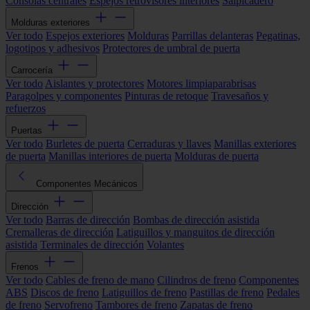
Consolas centrales
Espejos retrovisores interiores
Salpicadero
Molduras exteriores
Ver todo
Espejos exteriores
Molduras
Parrillas delanteras
Pegatinas,
logotipos y adhesivos
Protectores de umbral de puerta
Carrocería
Ver todo
Aislantes y protectores
Motores limpiaparabrisas
Paragolpes y componentes
Pinturas de retoque
Travesaños y
refuerzos
Puertas
Ver todo
Burletes de puerta
Cerraduras y llaves
Manillas exteriores
de puerta
Manillas interiores de puerta
Molduras de puerta
Componentes Mecánicos
Dirección
Ver todo
Barras de dirección
Bombas de dirección asistida
Cremalleras de dirección
Latiguillos y manguitos de dirección
asistida
Terminales de dirección
Volantes
Frenos
Ver todo
Cables de freno de mano
Cilindros de freno
Componentes
ABS
Discos de freno
Latiguillos de freno
Pastillas de freno
Pedales
de freno
Servofreno
Tambores de freno
Zapatas de freno