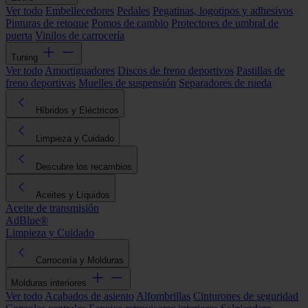
Ver todo
Embellecedores
Pedales
Pegatinas, logotipos y adhesivos
Pinturas de retoque
Pomos de cambio
Protectores de umbral de
puerta
Vinilos de carrocería
Tuning
Ver todo
Amortiguadores
Discos de freno deportivos
Pastillas de
freno deportivas
Muelles de suspensión
Separadores de rueda
Híbridos y Eléctricos
Limpieza y Cuidado
Descubre los recambios
Aceites y Líquidos
Aceite de transmisión
AdBlue®
Limpieza y Cuidado
Carrocería y Molduras
Molduras interiores
Ver todo
Acabados de asiento
Alfombrillas
Cinturones de seguridad