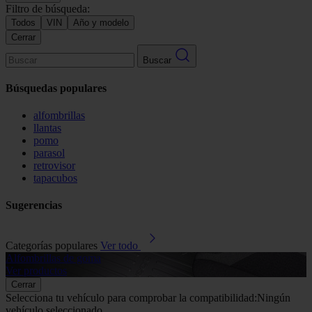
Filtro de búsqueda:
Todos
VIN
Año y modelo
Cerrar
Buscar
Búsquedas populares
alfombrillas
llantas
pomo
parasol
retrovisor
tapacubos
Sugerencias
Categorías populares
Ver todo
Alfombrillas de goma
G
Ver productos
V
Cerrar
Selecciona tu vehículo para comprobar la compatibilidad:
Ningún
vehículo seleccionado