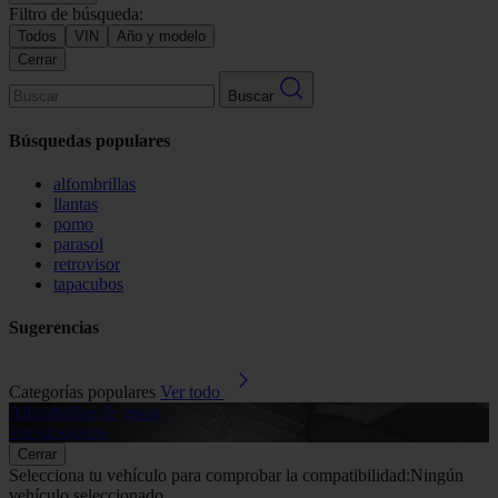
Filtro de búsqueda:
Todos
VIN
Año y modelo
Cerrar
Buscar
Búsquedas populares
alfombrillas
llantas
pomo
parasol
retrovisor
tapacubos
Sugerencias
Categorías populares
Ver todo
Alfombrillas de goma
G
Ver productos
V
Cerrar
Selecciona tu vehículo para comprobar la compatibilidad:
Ningún
vehículo seleccionado