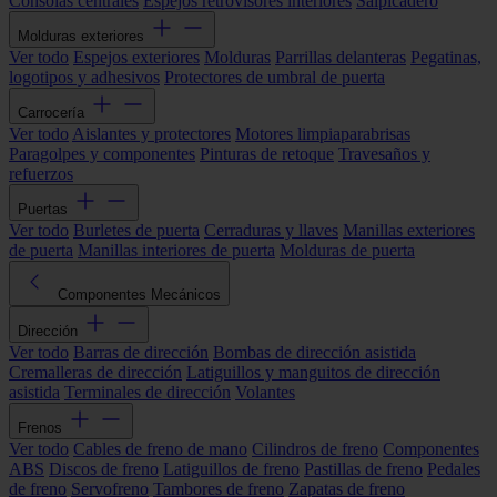
Consolas centrales
Espejos retrovisores interiores
Salpicadero
Molduras exteriores
Ver todo
Espejos exteriores
Molduras
Parrillas delanteras
Pegatinas,
logotipos y adhesivos
Protectores de umbral de puerta
Carrocería
Ver todo
Aislantes y protectores
Motores limpiaparabrisas
Paragolpes y componentes
Pinturas de retoque
Travesaños y
refuerzos
Puertas
Ver todo
Burletes de puerta
Cerraduras y llaves
Manillas exteriores
de puerta
Manillas interiores de puerta
Molduras de puerta
Componentes Mecánicos
Dirección
Ver todo
Barras de dirección
Bombas de dirección asistida
Cremalleras de dirección
Latiguillos y manguitos de dirección
asistida
Terminales de dirección
Volantes
Frenos
Ver todo
Cables de freno de mano
Cilindros de freno
Componentes
ABS
Discos de freno
Latiguillos de freno
Pastillas de freno
Pedales
de freno
Servofreno
Tambores de freno
Zapatas de freno