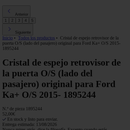
Anterior
1
2
3
4
5
Siguiente
Inicio
•
Todos los productos
•
Cristal de espejo retrovisor de la
puerta O/S (lado del pasajero) original para Ford Ka+ O/S 2015-
1895244
Cristal de espejo retrovisor de
la puerta O/S (lado del
pasajero) original para Ford
Ka+ O/S 2015- 1895244
N.º de pieza
1895244
52,00€
En stock y listo para enviar.
Entrega estimada: 13/08/2026
Nunca mires atrás, dice la filosofía. Excepto cuando estás