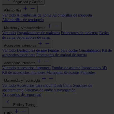
Seguridad y Confort
Alfombrillas
Ver todo
Alfombrillas de goma
Alfombrillas de moqueta
Alfombrillas de terciopelo
Maletero y Almacenamiento
Ver todo
Organizadores de maletero
Protectores de maletero
Redes
de carga
Separadores de carga
Accesorios exteriores
Ver todo
Deflectores de aire
Fundas para coche
Guardabarros
Kit de
accesorios exteriores
Protectores de umbral de puerta
Accesorios interiores
Ver todo
Accesorios furgoneta
Fundas de asiento
Impresiones 3D
Kit de accesorios interiores
Mamparas divisorias
Parasoles
Multimedia y Tecnología
Ver todo
Accesorios para móvil
Dash Cams
Sensores de
aparcamiento
Sistemas de audio y navegación
Accesorios de seguridad
Estilo y Tuning
Estilo