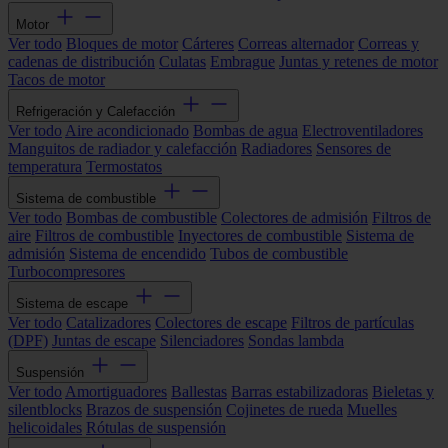
Motor
Ver todo
Bloques de motor
Cárteres
Correas alternador
Correas y
cadenas de distribución
Culatas
Embrague
Juntas y retenes de motor
Tacos de motor
Refrigeración y Calefacción
Ver todo
Aire acondicionado
Bombas de agua
Electroventiladores
Manguitos de radiador y calefacción
Radiadores
Sensores de
temperatura
Termostatos
Sistema de combustible
Ver todo
Bombas de combustible
Colectores de admisión
Filtros de
aire
Filtros de combustible
Inyectores de combustible
Sistema de
admisión
Sistema de encendido
Tubos de combustible
Turbocompresores
Sistema de escape
Ver todo
Catalizadores
Colectores de escape
Filtros de partículas
(DPF)
Juntas de escape
Silenciadores
Sondas lambda
Suspensión
Ver todo
Amortiguadores
Ballestas
Barras estabilizadoras
Bieletas y
silentblocks
Brazos de suspensión
Cojinetes de rueda
Muelles
helicoidales
Rótulas de suspensión