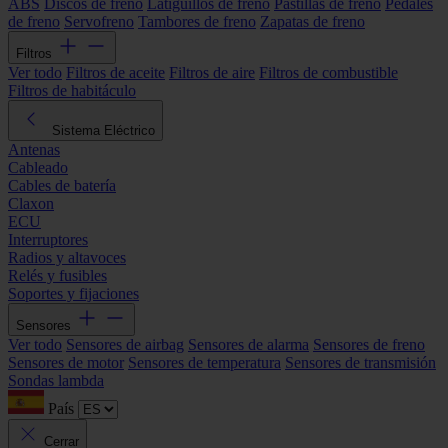
ABS
Discos de freno
Latiguillos de freno
Pastillas de freno
Pedales
de freno
Servofreno
Tambores de freno
Zapatas de freno
Filtros
Ver todo
Filtros de aceite
Filtros de aire
Filtros de combustible
Filtros de habitáculo
Sistema Eléctrico
Antenas
Cableado
Cables de batería
Claxon
ECU
Interruptores
Radios y altavoces
Relés y fusibles
Soportes y fijaciones
Sensores
Ver todo
Sensores de airbag
Sensores de alarma
Sensores de freno
Sensores de motor
Sensores de temperatura
Sensores de transmisión
Sondas lambda
País
Cerrar