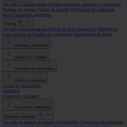
Ver todo
Embellecedores
Pedales
Pegatinas, logotipos y adhesivos
Pinturas de retoque
Pomos de cambio
Protectores de umbral de
puerta
Vinilos de carrocería
Tuning
Ver todo
Amortiguadores
Discos de freno deportivos
Pastillas de
freno deportivas
Muelles de suspensión
Separadores de rueda
Híbridos y Eléctricos
Limpieza y Cuidado
Descubre los recambios
Aceites y Líquidos
Aceite de transmisión
AdBlue®
Limpieza y Cuidado
Carrocería y Molduras
Molduras interiores
Ver todo
Acabados de asiento
Alfombrillas
Cinturones de seguridad