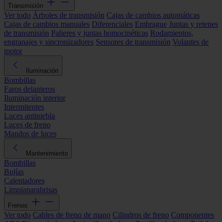
Transmisión
Ver todo
Árboles de transmisión
Cajas de cambios automáticas
Cajas de cambios manuales
Diferenciales
Embrague
Juntas y retenes
de transmisión
Palieres y juntas homocinéticas
Rodamientos,
engranajes y sincronizadores
Sensores de transmisión
Volantes de
motor
Iluminación
Bombillas
Faros delanteros
Iluminación interior
Intermitentes
Luces antiniebla
Luces de freno
Mandos de luces
Mantenimiento
Bombillas
Bujías
Calentadores
Limpiaparabrisas
Frenos
Ver todo
Cables de freno de mano
Cilindros de freno
Componentes