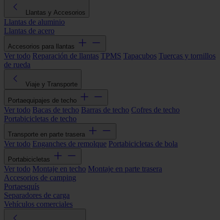
Llantas y Accesorios
Llantas de aluminio
Llantas de acero
Accesorios para llantas
Ver todo
Reparación de llantas
TPMS
Tapacubos
Tuercas y tornillos
de rueda
Viaje y Transporte
Portaequipajes de techo
Ver todo
Bacas de techo
Barras de techo
Cofres de techo
Portabicicletas de techo
Transporte en parte trasera
Ver todo
Enganches de remolque
Portabicicletas de bola
Portabicicletas
Ver todo
Montaje en techo
Montaje en parte trasera
Accesorios de camping
Portaesquís
Separadores de carga
Vehículos comerciales