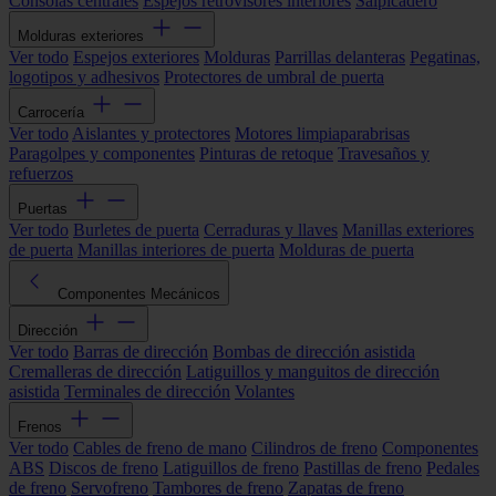
Consolas centrales
Espejos retrovisores interiores
Salpicadero
Molduras exteriores
Ver todo
Espejos exteriores
Molduras
Parrillas delanteras
Pegatinas,
logotipos y adhesivos
Protectores de umbral de puerta
Carrocería
Ver todo
Aislantes y protectores
Motores limpiaparabrisas
Paragolpes y componentes
Pinturas de retoque
Travesaños y
refuerzos
Puertas
Ver todo
Burletes de puerta
Cerraduras y llaves
Manillas exteriores
de puerta
Manillas interiores de puerta
Molduras de puerta
Componentes Mecánicos
Dirección
Ver todo
Barras de dirección
Bombas de dirección asistida
Cremalleras de dirección
Latiguillos y manguitos de dirección
asistida
Terminales de dirección
Volantes
Frenos
Ver todo
Cables de freno de mano
Cilindros de freno
Componentes
ABS
Discos de freno
Latiguillos de freno
Pastillas de freno
Pedales
de freno
Servofreno
Tambores de freno
Zapatas de freno