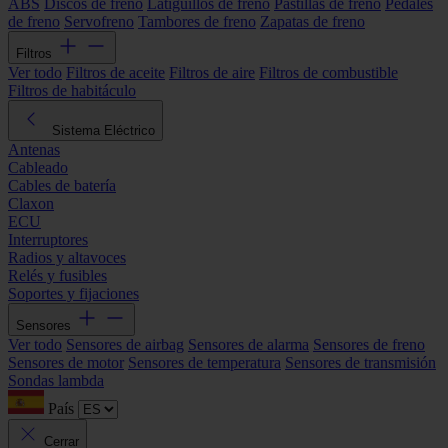
ABS
Discos de freno
Latiguillos de freno
Pastillas de freno
Pedales
de freno
Servofreno
Tambores de freno
Zapatas de freno
Filtros
Ver todo
Filtros de aceite
Filtros de aire
Filtros de combustible
Filtros de habitáculo
Sistema Eléctrico
Antenas
Cableado
Cables de batería
Claxon
ECU
Interruptores
Radios y altavoces
Relés y fusibles
Soportes y fijaciones
Sensores
Ver todo
Sensores de airbag
Sensores de alarma
Sensores de freno
Sensores de motor
Sensores de temperatura
Sensores de transmisión
Sondas lambda
País
Cerrar