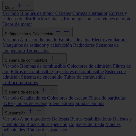
Motor
Ver todo
Bloques de motor
Cárteres
Correas alternador
Correas y
cadenas de distribución
Culatas
Embrague
Juntas y retenes de motor
Tacos de motor
Refrigeración y Calefacción
Ver todo
Aire acondicionado
Bombas de agua
Electroventiladores
Manguitos de radiador y calefacción
Radiadores
Sensores de
temperatura
Termostatos
Sistema de combustible
Ver todo
Bombas de combustible
Colectores de admisión
Filtros de
aire
Filtros de combustible
Inyectores de combustible
Sistema de
admisión
Sistema de encendido
Tubos de combustible
Turbocompresores
Sistema de escape
Ver todo
Catalizadores
Colectores de escape
Filtros de partículas
(DPF)
Juntas de escape
Silenciadores
Sondas lambda
Suspensión
Ver todo
Amortiguadores
Ballestas
Barras estabilizadoras
Bieletas y
silentblocks
Brazos de suspensión
Cojinetes de rueda
Muelles
helicoidales
Rótulas de suspensión