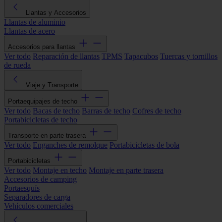
Llantas y Accesorios
Llantas de aluminio
Llantas de acero
Accesorios para llantas
Ver todo
Reparación de llantas
TPMS
Tapacubos
Tuercas y tornillos
de rueda
Viaje y Transporte
Portaequipajes de techo
Ver todo
Bacas de techo
Barras de techo
Cofres de techo
Portabicicletas de techo
Transporte en parte trasera
Ver todo
Enganches de remolque
Portabicicletas de bola
Portabicicletas
Ver todo
Montaje en techo
Montaje en parte trasera
Accesorios de camping
Portaesquís
Separadores de carga
Vehículos comerciales