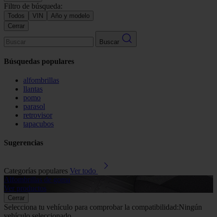
Filtro de búsqueda:
Todos
VIN
Año y modelo
Cerrar
Buscar
Búsquedas populares
alfombrillas
llantas
pomo
parasol
retrovisor
tapacubos
Sugerencias
Categorías populares
Ver todo
Alfombrillas de goma
G
Ver productos
V
Cerrar
Selecciona tu vehículo para comprobar la compatibilidad:
Ningún
vehículo seleccionado