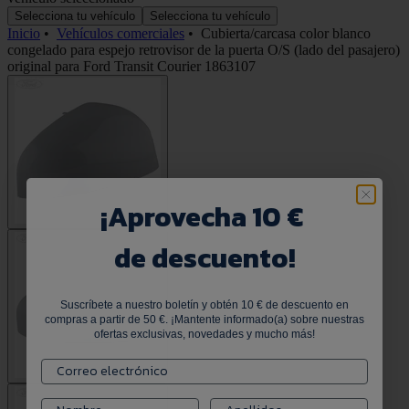
Selecciona tu vehículo
Selecciona tu vehículo
Inicio
•
Vehículos comerciales
•
Cubierta/carcasa color blanco
congelado para espejo retrovisor de la puerta O/S (lado del pasajero)
original para Ford Transit Courier 1863107
¡
Aprovecha 10 €
de descuento!
Suscríbete a nuestro boletín y obtén 10 € de descuento en
compras a partir de 50 €. ¡Mantente informado(a) sobre nuestras
ofertas exclusivas, novedades y mucho más!