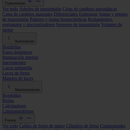
Transmisión
Ver todo
Árboles de transmisión
Cajas de cambios automáticas
Cajas de cambios manuales
Diferenciales
Embrague
Juntas y retenes
de transmisión
Palieres y juntas homocinéticas
Rodamientos,
engranajes y sincronizadores
Sensores de transmisión
Volantes de
motor
Iluminación
Bombillas
Faros delanteros
Iluminación interior
Intermitentes
Luces antiniebla
Luces de freno
Mandos de luces
Mantenimiento
Bombillas
Bujías
Calentadores
Limpiaparabrisas
Frenos
Ver todo
Cables de freno de mano
Cilindros de freno
Componentes