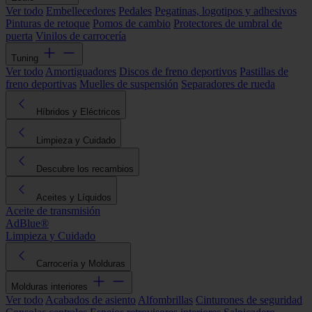
Ver todo
Embellecedores
Pedales
Pegatinas, logotipos y adhesivos
Pinturas de retoque
Pomos de cambio
Protectores de umbral de
puerta
Vinilos de carrocería
Tuning
Ver todo
Amortiguadores
Discos de freno deportivos
Pastillas de
freno deportivas
Muelles de suspensión
Separadores de rueda
Híbridos y Eléctricos
Limpieza y Cuidado
Descubre los recambios
Aceites y Líquidos
Aceite de transmisión
AdBlue®
Limpieza y Cuidado
Carrocería y Molduras
Molduras interiores
Ver todo
Acabados de asiento
Alfombrillas
Cinturones de seguridad