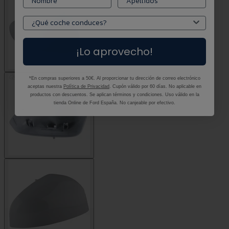
¡Lo aprovecho!
*En compras superiores a 50€. Al proporcionar tu dirección de correo electrónico
aceptas nuestra
Política de Privacidad
. Cupón válido por 60 días. No aplicable en
productos con descuentos. Se aplican términos y condiciones. Uso válido en la
tienda Online de Ford España. No canjeable por efectivo.