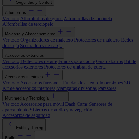
Seguridad y Confort
Alfombrillas
Ver todo
Alfombrillas de goma
Alfombrillas de moqueta
Alfombrillas de terciopelo
Maletero y Almacenamiento
Ver todo
Organizadores de maletero
Protectores de maletero
Redes
de carga
Separadores de carga
Accesorios exteriores
Ver todo
Deflectores de aire
Fundas para coche
Guardabarros
Kit de
accesorios exteriores
Protectores de umbral de puerta
Accesorios interiores
Ver todo
Accesorios furgoneta
Fundas de asiento
Impresiones 3D
Kit de accesorios interiores
Mamparas divisorias
Parasoles
Multimedia y Tecnología
Ver todo
Accesorios para móvil
Dash Cams
Sensores de
aparcamiento
Sistemas de audio y navegación
Accesorios de seguridad
Estilo y Tuning
Estilo