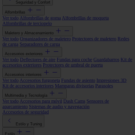
Seguridad y Confort
Alfombrillas
Ver todo
Alfombrillas de goma
Alfombrillas de moqueta
Alfombrillas de terciopelo
Maletero y Almacenamiento
Ver todo
Organizadores de maletero
Protectores de maletero
Redes
de carga
Separadores de carga
Accesorios exteriores
Ver todo
Deflectores de aire
Fundas para coche
Guardabarros
Kit de
accesorios exteriores
Protectores de umbral de puerta
Accesorios interiores
Ver todo
Accesorios furgoneta
Fundas de asiento
Impresiones 3D
Kit de accesorios interiores
Mamparas divisorias
Parasoles
Multimedia y Tecnología
Ver todo
Accesorios para móvil
Dash Cams
Sensores de
aparcamiento
Sistemas de audio y navegación
Accesorios de seguridad
Estilo y Tuning
Estilo