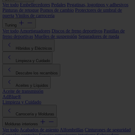
Ver todo
Embellecedores
Pedales
Pegatinas, logotipos y adhesivos
Pinturas de retoque
Pomos de cambio
Protectores de umbral de
puerta
Vinilos de carrocería
Tuning
Ver todo
Amortiguadores
Discos de freno deportivos
Pastillas de
freno deportivas
Muelles de suspensión
Separadores de rueda
Híbridos y Eléctricos
Limpieza y Cuidado
Descubre los recambios
Aceites y Líquidos
Aceite de transmisión
AdBlue®
Limpieza y Cuidado
Carrocería y Molduras
Molduras interiores
Ver todo
Acabados de asiento
Alfombrillas
Cinturones de seguridad