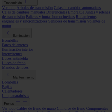
Transmisión
Ver todo
Árboles de transmisión
Cajas de cambios automáticas
Cajas de cambios manuales
Diferenciales
Embrague
Juntas y retenes
de transmisión
Palieres y juntas homocinéticas
Rodamientos,
engranajes y sincronizadores
Sensores de transmisión
Volantes de
motor
Iluminación
Bombillas
Faros delanteros
Iluminación interior
Intermitentes
Luces antiniebla
Luces de freno
Mandos de luces
Mantenimiento
Bombillas
Bujías
Calentadores
Limpiaparabrisas
Frenos
Ver todo
Cables de freno de mano
Cilindros de freno
Componentes