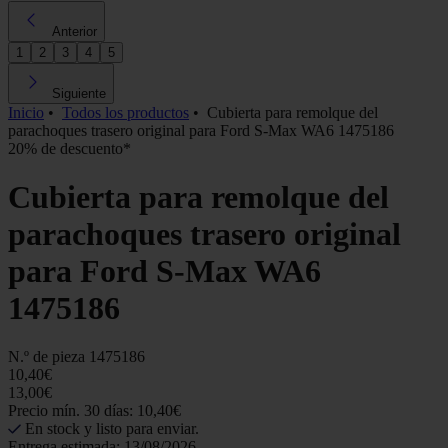
Anterior
1
2
3
4
5
Siguiente
Inicio
•
Todos los productos
•
Cubierta para remolque del
parachoques trasero original para Ford S-Max WA6 1475186
20% de descuento*
Cubierta para remolque del
parachoques trasero original
para Ford S-Max WA6
1475186
N.º de pieza
1475186
10,40€
13,00€
Precio mín. 30 días: 10,40€
En stock y listo para enviar.
Entrega estimada: 13/08/2026