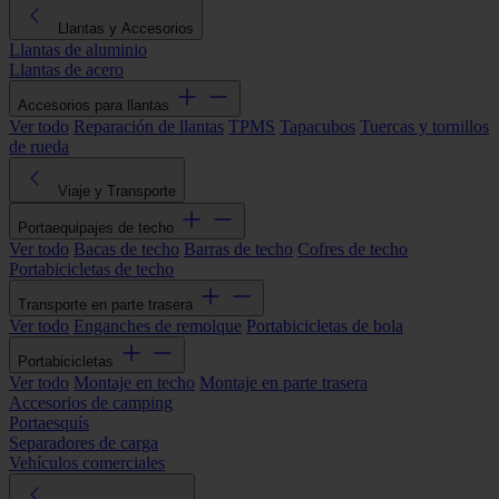
Llantas y Accesorios
Llantas de aluminio
Llantas de acero
Accesorios para llantas
Ver todo
Reparación de llantas
TPMS
Tapacubos
Tuercas y tornillos
de rueda
Viaje y Transporte
Portaequipajes de techo
Ver todo
Bacas de techo
Barras de techo
Cofres de techo
Portabicicletas de techo
Transporte en parte trasera
Ver todo
Enganches de remolque
Portabicicletas de bola
Portabicicletas
Ver todo
Montaje en techo
Montaje en parte trasera
Accesorios de camping
Portaesquís
Separadores de carga
Vehículos comerciales