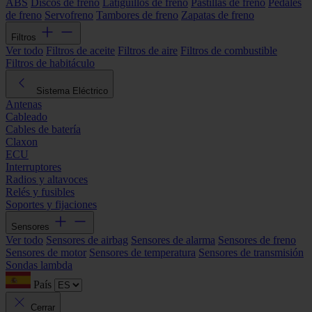
ABS
Discos de freno
Latiguillos de freno
Pastillas de freno
Pedales
de freno
Servofreno
Tambores de freno
Zapatas de freno
Filtros
Ver todo
Filtros de aceite
Filtros de aire
Filtros de combustible
Filtros de habitáculo
Sistema Eléctrico
Antenas
Cableado
Cables de batería
Claxon
ECU
Interruptores
Radios y altavoces
Relés y fusibles
Soportes y fijaciones
Sensores
Ver todo
Sensores de airbag
Sensores de alarma
Sensores de freno
Sensores de motor
Sensores de temperatura
Sensores de transmisión
Sondas lambda
País
Cerrar