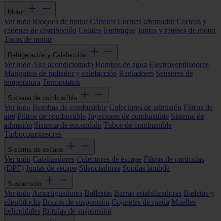
Motor
Ver todo
Bloques de motor
Cárteres
Correas alternador
Correas y
cadenas de distribución
Culatas
Embrague
Juntas y retenes de motor
Tacos de motor
Refrigeración y Calefacción
Ver todo
Aire acondicionado
Bombas de agua
Electroventiladores
Manguitos de radiador y calefacción
Radiadores
Sensores de
temperatura
Termostatos
Sistema de combustible
Ver todo
Bombas de combustible
Colectores de admisión
Filtros de
aire
Filtros de combustible
Inyectores de combustible
Sistema de
admisión
Sistema de encendido
Tubos de combustible
Turbocompresores
Sistema de escape
Ver todo
Catalizadores
Colectores de escape
Filtros de partículas
(DPF)
Juntas de escape
Silenciadores
Sondas lambda
Suspensión
Ver todo
Amortiguadores
Ballestas
Barras estabilizadoras
Bieletas y
silentblocks
Brazos de suspensión
Cojinetes de rueda
Muelles
helicoidales
Rótulas de suspensión