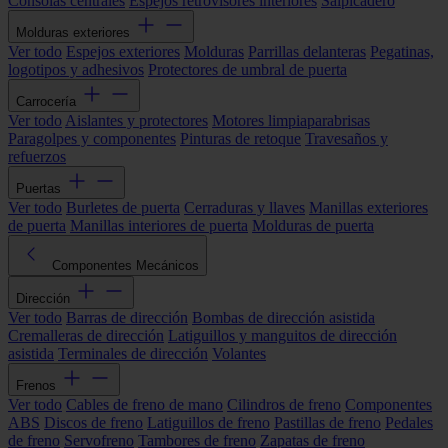
Consolas centrales
Espejos retrovisores interiores
Salpicadero
Molduras exteriores
Ver todo
Espejos exteriores
Molduras
Parrillas delanteras
Pegatinas,
logotipos y adhesivos
Protectores de umbral de puerta
Carrocería
Ver todo
Aislantes y protectores
Motores limpiaparabrisas
Paragolpes y componentes
Pinturas de retoque
Travesaños y
refuerzos
Puertas
Ver todo
Burletes de puerta
Cerraduras y llaves
Manillas exteriores
de puerta
Manillas interiores de puerta
Molduras de puerta
Componentes Mecánicos
Dirección
Ver todo
Barras de dirección
Bombas de dirección asistida
Cremalleras de dirección
Latiguillos y manguitos de dirección
asistida
Terminales de dirección
Volantes
Frenos
Ver todo
Cables de freno de mano
Cilindros de freno
Componentes
ABS
Discos de freno
Latiguillos de freno
Pastillas de freno
Pedales
de freno
Servofreno
Tambores de freno
Zapatas de freno