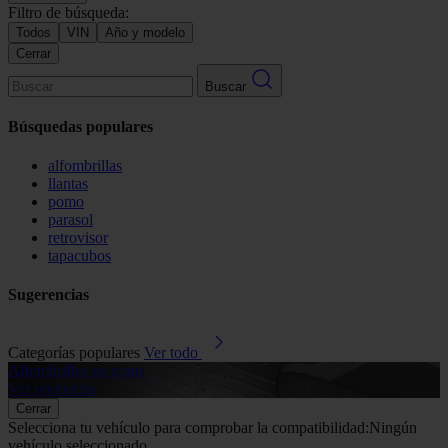
Filtro de búsqueda:
Todos
VIN
Año y modelo
Cerrar
Buscar
Búsquedas populares
alfombrillas
llantas
pomo
parasol
retrovisor
tapacubos
Sugerencias
Categorías populares
Ver todo
Alfombrillas de goma
G
Ver productos
V
Cerrar
Selecciona tu vehículo para comprobar la compatibilidad:
Ningún
vehículo seleccionado