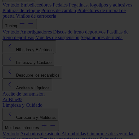
Ver todo
Embellecedores
Pedales
Pegatinas, logotipos y adhesivos
Pinturas de retoque
Pomos de cambio
Protectores de umbral de
puerta
Vinilos de carrocería
Tuning
Ver todo
Amortiguadores
Discos de freno deportivos
Pastillas de
freno deportivas
Muelles de suspensión
Separadores de rueda
Híbridos y Eléctricos
Limpieza y Cuidado
Descubre los recambios
Aceites y Líquidos
Aceite de transmisión
AdBlue®
Limpieza y Cuidado
Carrocería y Molduras
Molduras interiores
Ver todo
Acabados de asiento
Alfombrillas
Cinturones de seguridad