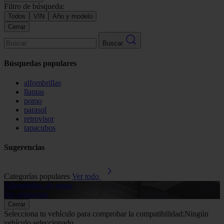
Filtro de búsqueda:
Todos
VIN
Año y modelo
Cerrar
Buscar
Búsquedas populares
alfombrillas
llantas
pomo
parasol
retrovisor
tapacubos
Sugerencias
Categorías populares
Ver todo
Alfombrillas de goma
G
Ver productos
V
Cerrar
Selecciona tu vehículo para comprobar la compatibilidad:
Ningún
vehículo seleccionado