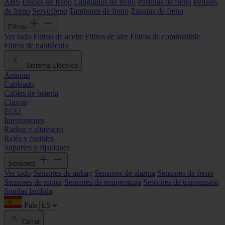
ABS
Discos de freno
Latiguillos de freno
Pastillas de freno
Pedales
de freno
Servofreno
Tambores de freno
Zapatas de freno
Filtros
Ver todo
Filtros de aceite
Filtros de aire
Filtros de combustible
Filtros de habitáculo
Sistema Eléctrico
Antenas
Cableado
Cables de batería
Claxon
ECU
Interruptores
Radios y altavoces
Relés y fusibles
Soportes y fijaciones
Sensores
Ver todo
Sensores de airbag
Sensores de alarma
Sensores de freno
Sensores de motor
Sensores de temperatura
Sensores de transmisión
Sondas lambda
País
Cerrar