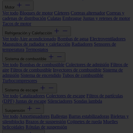
Motor
Ver todo
Bloques de motor
Cárteres
Correas alternador
Correas y
cadenas de distribución
Culatas
Embrague
Juntas y retenes de motor
Tacos de motor
Refrigeración y Calefacción
Ver todo
Aire acondicionado
Bombas de agua
Electroventiladores
Manguitos de radiador y calefacción
Radiadores
Sensores de
temperatura
Termostatos
Sistema de combustible
Ver todo
Bombas de combustible
Colectores de admisión
Filtros de
aire
Filtros de combustible
Inyectores de combustible
Sistema de
admisión
Sistema de encendido
Tubos de combustible
Turbocompresores
Sistema de escape
Ver todo
Catalizadores
Colectores de escape
Filtros de partículas
(DPF)
Juntas de escape
Silenciadores
Sondas lambda
Suspensión
Ver todo
Amortiguadores
Ballestas
Barras estabilizadoras
Bieletas y
silentblocks
Brazos de suspensión
Cojinetes de rueda
Muelles
helicoidales
Rótulas de suspensión