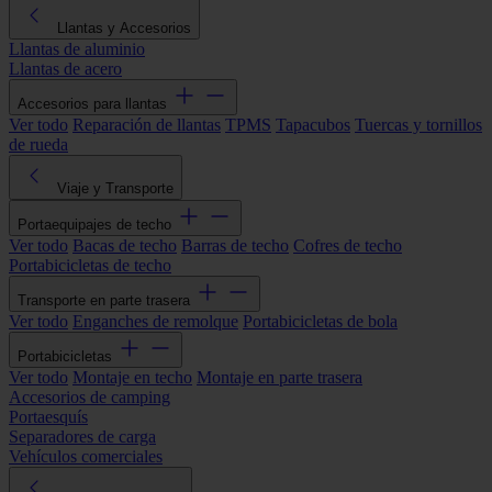
Llantas y Accesorios
Llantas de aluminio
Llantas de acero
Accesorios para llantas
Ver todo
Reparación de llantas
TPMS
Tapacubos
Tuercas y tornillos
de rueda
Viaje y Transporte
Portaequipajes de techo
Ver todo
Bacas de techo
Barras de techo
Cofres de techo
Portabicicletas de techo
Transporte en parte trasera
Ver todo
Enganches de remolque
Portabicicletas de bola
Portabicicletas
Ver todo
Montaje en techo
Montaje en parte trasera
Accesorios de camping
Portaesquís
Separadores de carga
Vehículos comerciales