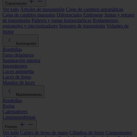
Transmisión
Ver todo
Árboles de transmisión
Cajas de cambios automáticas
Cajas de cambios manuales
Diferenciales
Embrague
Juntas y retenes
de transmisión
Palieres y juntas homocinéticas
Rodamientos,
engranajes y sincronizadores
Sensores de transmisión
Volantes de
motor
Iluminación
Bombillas
Faros delanteros
Iluminación interior
Intermitentes
Luces antiniebla
Luces de freno
Mandos de luces
Mantenimiento
Bombillas
Bujías
Calentadores
Limpiaparabrisas
Frenos
Ver todo
Cables de freno de mano
Cilindros de freno
Componentes