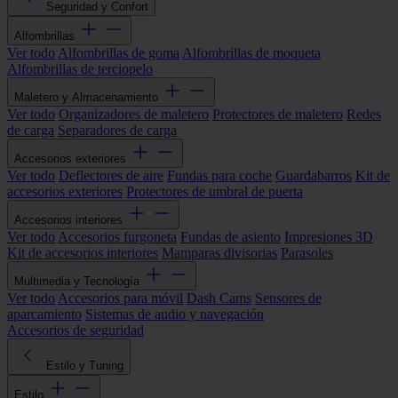
Seguridad y Confort
Alfombrillas
Ver todo
Alfombrillas de goma
Alfombrillas de moqueta
Alfombrillas de terciopelo
Maletero y Almacenamiento
Ver todo
Organizadores de maletero
Protectores de maletero
Redes
de carga
Separadores de carga
Accesorios exteriores
Ver todo
Deflectores de aire
Fundas para coche
Guardabarros
Kit de
accesorios exteriores
Protectores de umbral de puerta
Accesorios interiores
Ver todo
Accesorios furgoneta
Fundas de asiento
Impresiones 3D
Kit de accesorios interiores
Mamparas divisorias
Parasoles
Multimedia y Tecnología
Ver todo
Accesorios para móvil
Dash Cams
Sensores de
aparcamiento
Sistemas de audio y navegación
Accesorios de seguridad
Estilo y Tuning
Estilo