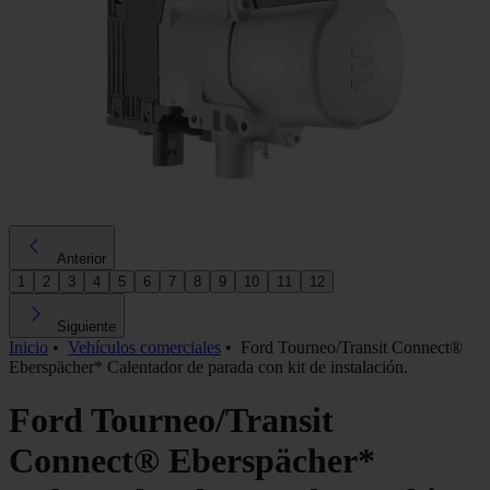
Anterior
1
2
3
4
5
6
7
8
9
10
11
12
Siguiente
Inicio
•
Vehículos comerciales
•
Ford Tourneo/Transit Connect®
Eberspächer* Calentador de parada con kit de instalación.
Ford Tourneo/Transit
Connect® Eberspächer*