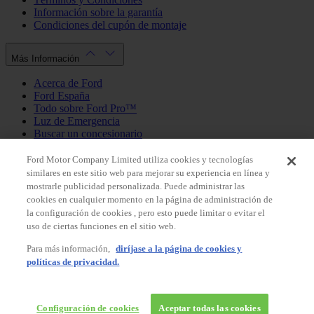
Información sobre la garantía
Condiciones del cupón de montaje
Más Información
Acerca de Ford
Ford España
Todo sobre Ford Pro™
Luz de Emergencia
Buscar un concesionario
Política de cookies
Política de privacidad
Ford Motor Company Limited utiliza cookies y tecnologías
similares en este sitio web para mejorar su experiencia en línea y
mostrarle publicidad personalizada. Puede administrar las
Mi Cuenta
cookies en cualquier momento en la página de administración de
la configuración de cookies , pero esto puede limitar o evitar el
Iniciar sesión / Registrarse
uso de ciertas funciones en el sitio web.
Mis pedidos
Para más información,
diríjase a la página de cookies y
País
políticas de privacidad.
Facebook
X
Instagram
Youtube
LinkedIn
© 2026 Ford España, S.L.
Ford Shop España
Configuración de cookies
Aceptar todas las cookies