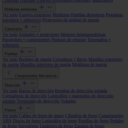
Consolas centrales
Espejos retrovisores interiores
Salpicadero
Molduras exteriores
Ver todo
Espejos exteriores
Molduras
Parrillas delanteras
Pegatinas,
logotipos y adhesivos
Protectores de umbral de puerta
Carrocería
Ver todo
Aislantes y protectores
Motores limpiaparabrisas
Paragolpes y componentes
Pinturas de retoque
Travesaños y
refuerzos
Puertas
Ver todo
Burletes de puerta
Cerraduras y llaves
Manillas exteriores
de puerta
Manillas interiores de puerta
Molduras de puerta
Componentes Mecánicos
Dirección
Ver todo
Barras de dirección
Bombas de dirección asistida
Cremalleras de dirección
Latiguillos y manguitos de dirección
asistida
Terminales de dirección
Volantes
Frenos
Ver todo
Cables de freno de mano
Cilindros de freno
Componentes
ABS
Discos de freno
Latiguillos de freno
Pastillas de freno
Pedales
de freno
Servofreno
Tambores de freno
Zapatas de freno