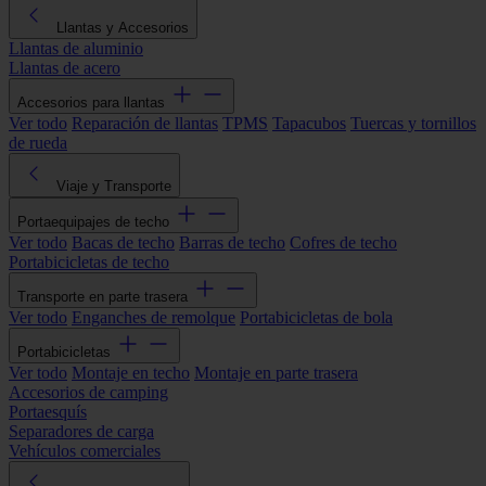
Llantas y Accesorios
Llantas de aluminio
Llantas de acero
Accesorios para llantas
Ver todo
Reparación de llantas
TPMS
Tapacubos
Tuercas y tornillos
de rueda
Viaje y Transporte
Portaequipajes de techo
Ver todo
Bacas de techo
Barras de techo
Cofres de techo
Portabicicletas de techo
Transporte en parte trasera
Ver todo
Enganches de remolque
Portabicicletas de bola
Portabicicletas
Ver todo
Montaje en techo
Montaje en parte trasera
Accesorios de camping
Portaesquís
Separadores de carga
Vehículos comerciales