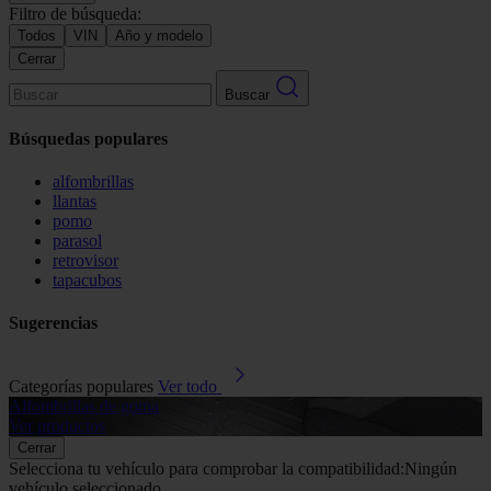
Filtro de búsqueda:
Todos
VIN
Año y modelo
Cerrar
Buscar
Búsquedas populares
alfombrillas
llantas
pomo
parasol
retrovisor
tapacubos
Sugerencias
Categorías populares
Ver todo
Alfombrillas de goma
G
Ver productos
V
Cerrar
Selecciona tu vehículo para comprobar la compatibilidad:
Ningún
vehículo seleccionado