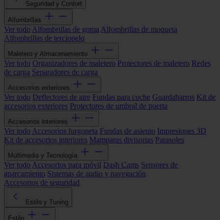
Seguridad y Confort
Alfombrillas
Ver todo
Alfombrillas de goma
Alfombrillas de moqueta
Alfombrillas de terciopelo
Maletero y Almacenamiento
Ver todo
Organizadores de maletero
Protectores de maletero
Redes
de carga
Separadores de carga
Accesorios exteriores
Ver todo
Deflectores de aire
Fundas para coche
Guardabarros
Kit de
accesorios exteriores
Protectores de umbral de puerta
Accesorios interiores
Ver todo
Accesorios furgoneta
Fundas de asiento
Impresiones 3D
Kit de accesorios interiores
Mamparas divisorias
Parasoles
Multimedia y Tecnología
Ver todo
Accesorios para móvil
Dash Cams
Sensores de
aparcamiento
Sistemas de audio y navegación
Accesorios de seguridad
Estilo y Tuning
Estilo