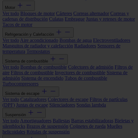
Motor
Ver todo
Bloques de motor
Cárteres
Correas alternador
Correas y
cadenas de distribución
Culatas
Embrague
Juntas y retenes de motor
Tacos de motor
Refrigeración y Calefacción
Ver todo
Aire acondicionado
Bombas de agua
Electroventiladores
Manguitos de radiador y calefacción
Radiadores
Sensores de
temperatura
Termostatos
Sistema de combustible
Ver todo
Bombas de combustible
Colectores de admisión
Filtros de
aire
Filtros de combustible
Inyectores de combustible
Sistema de
admisión
Sistema de encendido
Tubos de combustible
Turbocompresores
Sistema de escape
Ver todo
Catalizadores
Colectores de escape
Filtros de partículas
(DPF)
Juntas de escape
Silenciadores
Sondas lambda
Suspensión
Ver todo
Amortiguadores
Ballestas
Barras estabilizadoras
Bieletas y
silentblocks
Brazos de suspensión
Cojinetes de rueda
Muelles
helicoidales
Rótulas de suspensión