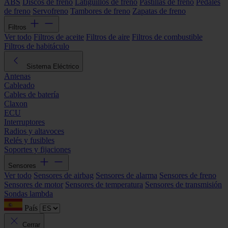
ABS
Discos de freno
Latiguillos de freno
Pastillas de freno
Pedales
de freno
Servofreno
Tambores de freno
Zapatas de freno
Filtros
Ver todo
Filtros de aceite
Filtros de aire
Filtros de combustible
Filtros de habitáculo
Sistema Eléctrico
Antenas
Cableado
Cables de batería
Claxon
ECU
Interruptores
Radios y altavoces
Relés y fusibles
Soportes y fijaciones
Sensores
Ver todo
Sensores de airbag
Sensores de alarma
Sensores de freno
Sensores de motor
Sensores de temperatura
Sensores de transmisión
Sondas lambda
País
Cerrar