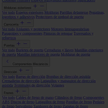
Consolas centrales
Espejos retrovisores interiores
Salpicadero
Molduras exteriores
Ver todo
Espejos exteriores
Molduras
Parrillas delanteras
Pegatinas,
logotipos y adhesivos
Protectores de umbral de puerta
Carrocería
Ver todo
Aislantes y protectores
Motores limpiaparabrisas
Paragolpes y componentes
Pinturas de retoque
Travesaños y
refuerzos
Puertas
Ver todo
Burletes de puerta
Cerraduras y llaves
Manillas exteriores
de puerta
Manillas interiores de puerta
Molduras de puerta
Componentes Mecánicos
Dirección
Ver todo
Barras de dirección
Bombas de dirección asistida
Cremalleras de dirección
Latiguillos y manguitos de dirección
asistida
Terminales de dirección
Volantes
Frenos
Ver todo
Cables de freno de mano
Cilindros de freno
Componentes
ABS
Discos de freno
Latiguillos de freno
Pastillas de freno
Pedales
de freno
Servofreno
Tambores de freno
Zapatas de freno