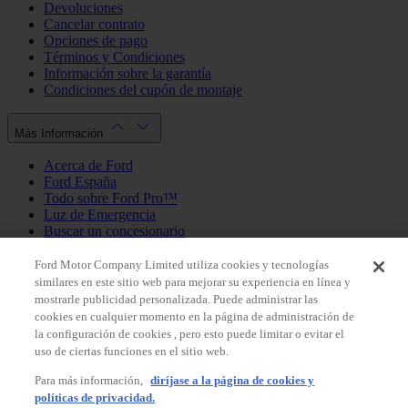
Devoluciones
Cancelar contrato
Opciones de pago
Términos y Condiciones
Información sobre la garantía
Condiciones del cupón de montaje
Más Información
Acerca de Ford
Ford España
Todo sobre Ford Pro™
Luz de Emergencia
Buscar un concesionario
Política de cookies
Política de privacidad
Ford Motor Company Limited utiliza cookies y tecnologías
similares en este sitio web para mejorar su experiencia en línea y
mostrarle publicidad personalizada. Puede administrar las
Mi Cuenta
cookies en cualquier momento en la página de administración de
la configuración de cookies , pero esto puede limitar o evitar el
Iniciar sesión / Registrarse
uso de ciertas funciones en el sitio web.
Mis pedidos
Para más información,
diríjase a la página de cookies y
País
políticas de privacidad.