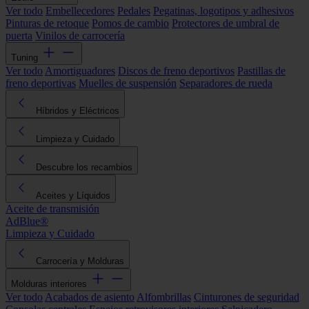
Ver todo
Embellecedores
Pedales
Pegatinas, logotipos y adhesivos
Pinturas de retoque
Pomos de cambio
Protectores de umbral de
puerta
Vinilos de carrocería
Tuning
Ver todo
Amortiguadores
Discos de freno deportivos
Pastillas de
freno deportivas
Muelles de suspensión
Separadores de rueda
Híbridos y Eléctricos
Limpieza y Cuidado
Descubre los recambios
Aceites y Líquidos
Aceite de transmisión
AdBlue®
Limpieza y Cuidado
Carrocería y Molduras
Molduras interiores
Ver todo
Acabados de asiento
Alfombrillas
Cinturones de seguridad