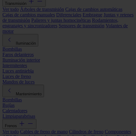
Transmisión
Ver todo
Árboles de transmisión
Cajas de cambios automáticas
Cajas de cambios manuales
Diferenciales
Embrague
Juntas y retenes
de transmisión
Palieres y juntas homocinéticas
Rodamientos,
engranajes y sincronizadores
Sensores de transmisión
Volantes de
motor
Iluminación
Bombillas
Faros delanteros
Iluminación interior
Intermitentes
Luces antiniebla
Luces de freno
Mandos de luces
Mantenimiento
Bombillas
Bujías
Calentadores
Limpiaparabrisas
Frenos
Ver todo
Cables de freno de mano
Cilindros de freno
Componentes