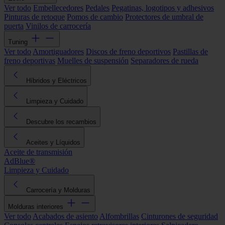
Ver todo
Embellecedores
Pedales
Pegatinas, logotipos y adhesivos
Pinturas de retoque
Pomos de cambio
Protectores de umbral de
puerta
Vinilos de carrocería
Tuning
Ver todo
Amortiguadores
Discos de freno deportivos
Pastillas de
freno deportivas
Muelles de suspensión
Separadores de rueda
Híbridos y Eléctricos
Limpieza y Cuidado
Descubre los recambios
Aceites y Líquidos
Aceite de transmisión
AdBlue®
Limpieza y Cuidado
Carrocería y Molduras
Molduras interiores
Ver todo
Acabados de asiento
Alfombrillas
Cinturones de seguridad