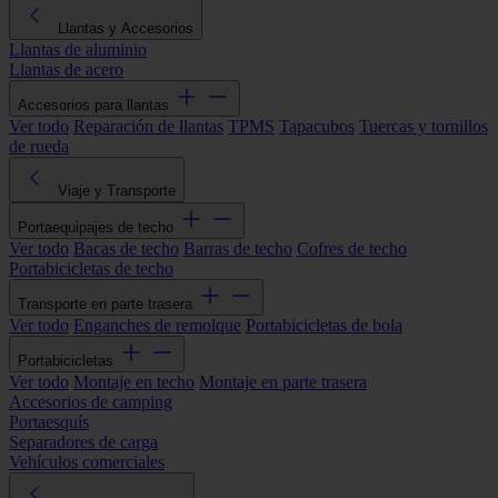
Llantas y Accesorios
Llantas de aluminio
Llantas de acero
Accesorios para llantas
Ver todo
Reparación de llantas
TPMS
Tapacubos
Tuercas y tornillos
de rueda
Viaje y Transporte
Portaequipajes de techo
Ver todo
Bacas de techo
Barras de techo
Cofres de techo
Portabicicletas de techo
Transporte en parte trasera
Ver todo
Enganches de remolque
Portabicicletas de bola
Portabicicletas
Ver todo
Montaje en techo
Montaje en parte trasera
Accesorios de camping
Portaesquís
Separadores de carga
Vehículos comerciales