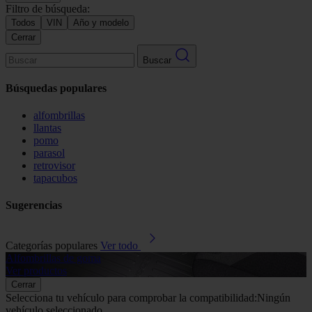
Filtro de búsqueda:
Todos
VIN
Año y modelo
Cerrar
Buscar
Búsquedas populares
alfombrillas
llantas
pomo
parasol
retrovisor
tapacubos
Sugerencias
Categorías populares
Ver todo
Alfombrillas de goma
G
Ver productos
V
Cerrar
Selecciona tu vehículo para comprobar la compatibilidad:
Ningún
vehículo seleccionado