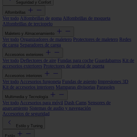
Seguridad y Confort
Alfombrillas
Ver todo
Alfombrillas de goma
Alfombrillas de moqueta
Alfombrillas de terciopelo
Maletero y Almacenamiento
Ver todo
Organizadores de maletero
Protectores de maletero
Redes
de carga
Separadores de carga
Accesorios exteriores
Ver todo
Deflectores de aire
Fundas para coche
Guardabarros
Kit de
accesorios exteriores
Protectores de umbral de puerta
Accesorios interiores
Ver todo
Accesorios furgoneta
Fundas de asiento
Impresiones 3D
Kit de accesorios interiores
Mamparas divisorias
Parasoles
Multimedia y Tecnología
Ver todo
Accesorios para móvil
Dash Cams
Sensores de
aparcamiento
Sistemas de audio y navegación
Accesorios de seguridad
Estilo y Tuning
Estilo