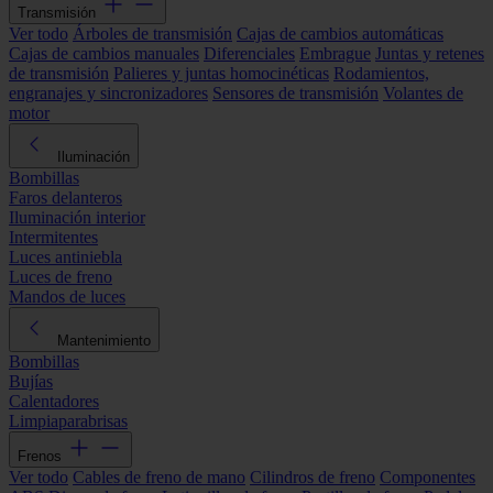
Transmisión
Ver todo
Árboles de transmisión
Cajas de cambios automáticas
Cajas de cambios manuales
Diferenciales
Embrague
Juntas y retenes
de transmisión
Palieres y juntas homocinéticas
Rodamientos,
engranajes y sincronizadores
Sensores de transmisión
Volantes de
motor
Iluminación
Bombillas
Faros delanteros
Iluminación interior
Intermitentes
Luces antiniebla
Luces de freno
Mandos de luces
Mantenimiento
Bombillas
Bujías
Calentadores
Limpiaparabrisas
Frenos
Ver todo
Cables de freno de mano
Cilindros de freno
Componentes