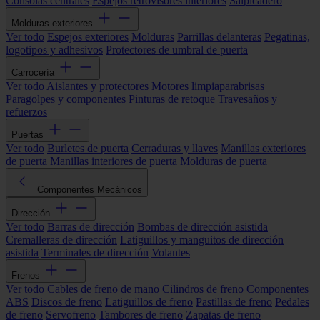
Consolas centrales
Espejos retrovisores interiores
Salpicadero
Molduras exteriores
Ver todo
Espejos exteriores
Molduras
Parrillas delanteras
Pegatinas,
logotipos y adhesivos
Protectores de umbral de puerta
Carrocería
Ver todo
Aislantes y protectores
Motores limpiaparabrisas
Paragolpes y componentes
Pinturas de retoque
Travesaños y
refuerzos
Puertas
Ver todo
Burletes de puerta
Cerraduras y llaves
Manillas exteriores
de puerta
Manillas interiores de puerta
Molduras de puerta
Componentes Mecánicos
Dirección
Ver todo
Barras de dirección
Bombas de dirección asistida
Cremalleras de dirección
Latiguillos y manguitos de dirección
asistida
Terminales de dirección
Volantes
Frenos
Ver todo
Cables de freno de mano
Cilindros de freno
Componentes
ABS
Discos de freno
Latiguillos de freno
Pastillas de freno
Pedales
de freno
Servofreno
Tambores de freno
Zapatas de freno