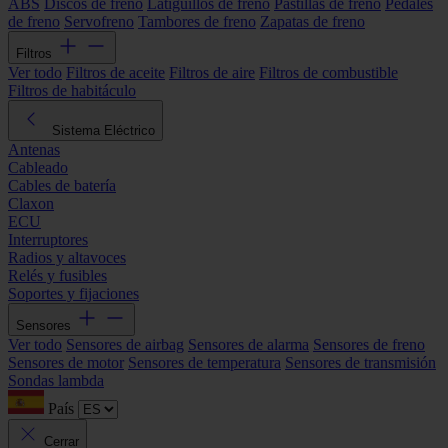
ABS
Discos de freno
Latiguillos de freno
Pastillas de freno
Pedales
de freno
Servofreno
Tambores de freno
Zapatas de freno
Filtros
Ver todo
Filtros de aceite
Filtros de aire
Filtros de combustible
Filtros de habitáculo
Sistema Eléctrico
Antenas
Cableado
Cables de batería
Claxon
ECU
Interruptores
Radios y altavoces
Relés y fusibles
Soportes y fijaciones
Sensores
Ver todo
Sensores de airbag
Sensores de alarma
Sensores de freno
Sensores de motor
Sensores de temperatura
Sensores de transmisión
Sondas lambda
País
Cerrar