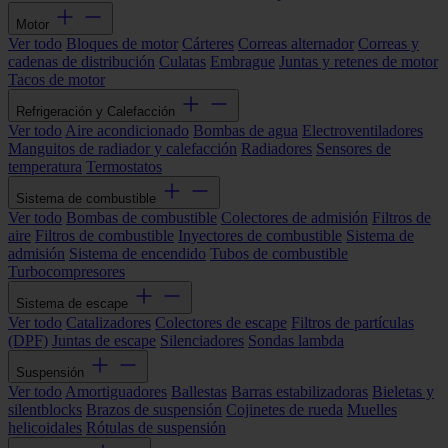
Motor
Ver todo
Bloques de motor
Cárteres
Correas alternador
Correas y
cadenas de distribución
Culatas
Embrague
Juntas y retenes de motor
Tacos de motor
Refrigeración y Calefacción
Ver todo
Aire acondicionado
Bombas de agua
Electroventiladores
Manguitos de radiador y calefacción
Radiadores
Sensores de
temperatura
Termostatos
Sistema de combustible
Ver todo
Bombas de combustible
Colectores de admisión
Filtros de
aire
Filtros de combustible
Inyectores de combustible
Sistema de
admisión
Sistema de encendido
Tubos de combustible
Turbocompresores
Sistema de escape
Ver todo
Catalizadores
Colectores de escape
Filtros de partículas
(DPF)
Juntas de escape
Silenciadores
Sondas lambda
Suspensión
Ver todo
Amortiguadores
Ballestas
Barras estabilizadoras
Bieletas y
silentblocks
Brazos de suspensión
Cojinetes de rueda
Muelles
helicoidales
Rótulas de suspensión