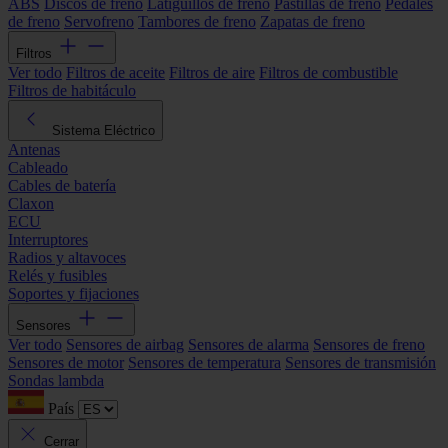
ABS
Discos de freno
Latiguillos de freno
Pastillas de freno
Pedales
de freno
Servofreno
Tambores de freno
Zapatas de freno
Filtros
Ver todo
Filtros de aceite
Filtros de aire
Filtros de combustible
Filtros de habitáculo
Sistema Eléctrico
Antenas
Cableado
Cables de batería
Claxon
ECU
Interruptores
Radios y altavoces
Relés y fusibles
Soportes y fijaciones
Sensores
Ver todo
Sensores de airbag
Sensores de alarma
Sensores de freno
Sensores de motor
Sensores de temperatura
Sensores de transmisión
Sondas lambda
País
Cerrar