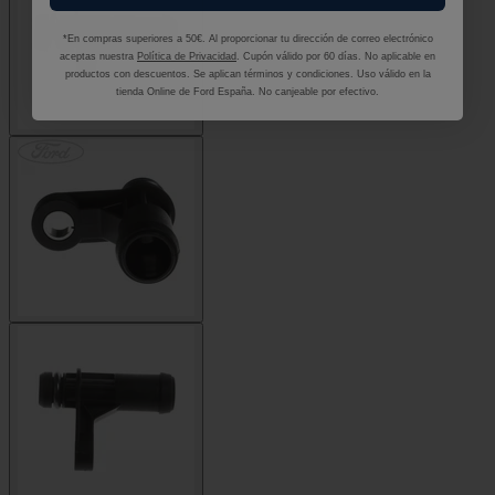
*En compras superiores a 50€. Al proporcionar tu dirección de correo electrónico
aceptas nuestra
Política de Privacidad
. Cupón válido por 60 días. No aplicable en
productos con descuentos. Se aplican términos y condiciones. Uso válido en la
tienda Online de Ford España. No canjeable por efectivo.