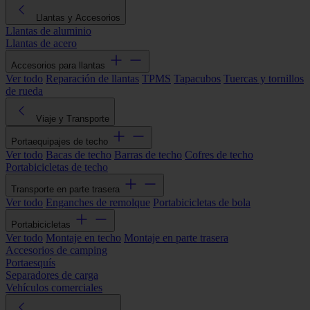
Llantas y Accesorios
Llantas de aluminio
Llantas de acero
Accesorios para llantas
Ver todo
Reparación de llantas
TPMS
Tapacubos
Tuercas y tornillos
de rueda
Viaje y Transporte
Portaequipajes de techo
Ver todo
Bacas de techo
Barras de techo
Cofres de techo
Portabicicletas de techo
Transporte en parte trasera
Ver todo
Enganches de remolque
Portabicicletas de bola
Portabicicletas
Ver todo
Montaje en techo
Montaje en parte trasera
Accesorios de camping
Portaesquís
Separadores de carga
Vehículos comerciales