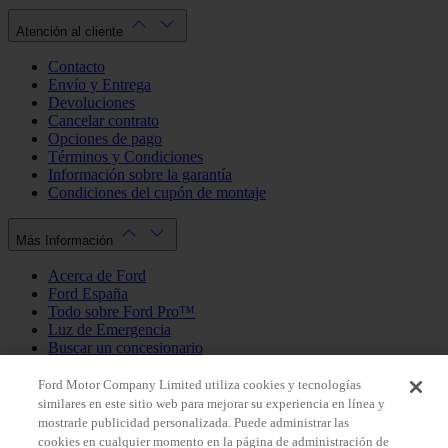
Atención al cliente
Contacto
Envío y Entrega
Devoluciones
Cancelar contrato
Opciones de pago
Términos y Condiciones
Información sobre la garantía
Condiciones del cupón de montaje
Más Información
Acerca de Ford
Ford España
Todo sobre Ford Pro™
Luz de Emergencia
Buscar un concesionario
Política de cookies
Política de privacidad
Ford Motor Company Limited utiliza cookies y tecnologías
similares en este sitio web para mejorar su experiencia en línea y
mostrarle publicidad personalizada. Puede administrar las
Mi Cuenta
cookies en cualquier momento en la página de administración de