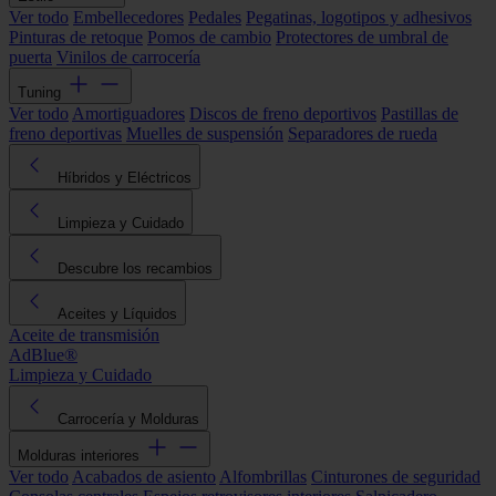
Ver todo
Embellecedores
Pedales
Pegatinas, logotipos y adhesivos
Pinturas de retoque
Pomos de cambio
Protectores de umbral de
puerta
Vinilos de carrocería
Tuning
Ver todo
Amortiguadores
Discos de freno deportivos
Pastillas de
freno deportivas
Muelles de suspensión
Separadores de rueda
Híbridos y Eléctricos
Limpieza y Cuidado
Descubre los recambios
Aceites y Líquidos
Aceite de transmisión
AdBlue®
Limpieza y Cuidado
Carrocería y Molduras
Molduras interiores
Ver todo
Acabados de asiento
Alfombrillas
Cinturones de seguridad