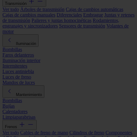
Transmisión
Ver todo
Árboles de transmisión
Cajas de cambios automáticas
Cajas de cambios manuales
Diferenciales
Embrague
Juntas y retenes
de transmisión
Palieres y juntas homocinéticas
Rodamientos,
engranajes y sincronizadores
Sensores de transmisión
Volantes de
motor
Iluminación
Bombillas
Faros delanteros
Iluminación interior
Intermitentes
Luces antiniebla
Luces de freno
Mandos de luces
Mantenimiento
Bombillas
Bujías
Calentadores
Limpiaparabrisas
Frenos
Ver todo
Cables de freno de mano
Cilindros de freno
Componentes