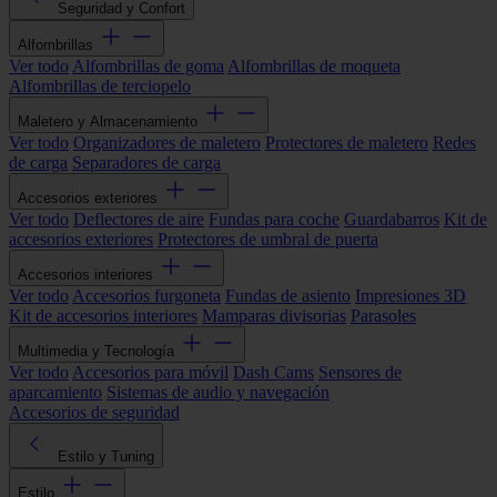
Seguridad y Confort
Alfombrillas
Ver todo
Alfombrillas de goma
Alfombrillas de moqueta
Alfombrillas de terciopelo
Maletero y Almacenamiento
Ver todo
Organizadores de maletero
Protectores de maletero
Redes
de carga
Separadores de carga
Accesorios exteriores
Ver todo
Deflectores de aire
Fundas para coche
Guardabarros
Kit de
accesorios exteriores
Protectores de umbral de puerta
Accesorios interiores
Ver todo
Accesorios furgoneta
Fundas de asiento
Impresiones 3D
Kit de accesorios interiores
Mamparas divisorias
Parasoles
Multimedia y Tecnología
Ver todo
Accesorios para móvil
Dash Cams
Sensores de
aparcamiento
Sistemas de audio y navegación
Accesorios de seguridad
Estilo y Tuning
Estilo