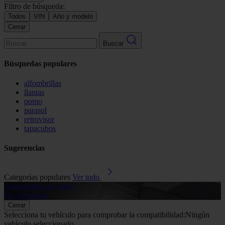
Filtro de búsqueda:
Todos
VIN
Año y modelo
Cerrar
Buscar
Búsquedas populares
alfombrillas
llantas
pomo
parasol
retrovisor
tapacubos
Sugerencias
Categorías populares
Ver todo
Alfombrillas de goma
G
Ver productos
V
Cerrar
Selecciona tu vehículo para comprobar la compatibilidad:
Ningún
vehículo seleccionado