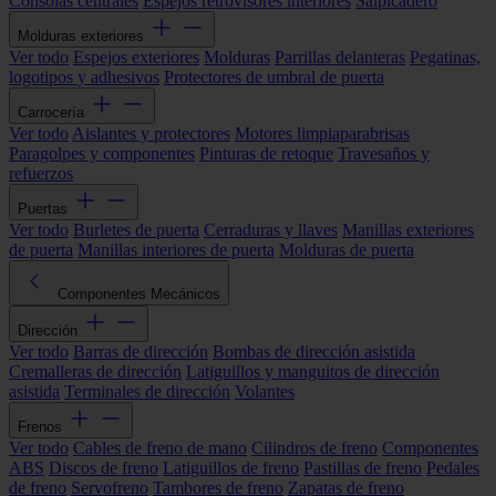
Consolas centrales
Espejos retrovisores interiores
Salpicadero
Molduras exteriores
Ver todo
Espejos exteriores
Molduras
Parrillas delanteras
Pegatinas,
logotipos y adhesivos
Protectores de umbral de puerta
Carrocería
Ver todo
Aislantes y protectores
Motores limpiaparabrisas
Paragolpes y componentes
Pinturas de retoque
Travesaños y
refuerzos
Puertas
Ver todo
Burletes de puerta
Cerraduras y llaves
Manillas exteriores
de puerta
Manillas interiores de puerta
Molduras de puerta
Componentes Mecánicos
Dirección
Ver todo
Barras de dirección
Bombas de dirección asistida
Cremalleras de dirección
Latiguillos y manguitos de dirección
asistida
Terminales de dirección
Volantes
Frenos
Ver todo
Cables de freno de mano
Cilindros de freno
Componentes
ABS
Discos de freno
Latiguillos de freno
Pastillas de freno
Pedales
de freno
Servofreno
Tambores de freno
Zapatas de freno