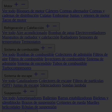
Motor
Ver todo
Bloques de motor
Cárteres
Correas alternador
Correas y
cadenas de distribución
Culatas
Embrague
Juntas y retenes de motor
Tacos de motor
Refrigeración y Calefacción
Ver todo
Aire acondicionado
Bombas de agua
Electroventiladores
Manguitos de radiador y calefacción
Radiadores
Sensores de
temperatura
Termostatos
Sistema de combustible
Ver todo
Bombas de combustible
Colectores de admisión
Filtros de
aire
Filtros de combustible
Inyectores de combustible
Sistema de
admisión
Sistema de encendido
Tubos de combustible
Turbocompresores
Sistema de escape
Ver todo
Catalizadores
Colectores de escape
Filtros de partículas
(DPF)
Juntas de escape
Silenciadores
Sondas lambda
Suspensión
Ver todo
Amortiguadores
Ballestas
Barras estabilizadoras
Bieletas y
silentblocks
Brazos de suspensión
Cojinetes de rueda
Muelles
helicoidales
Rótulas de suspensión