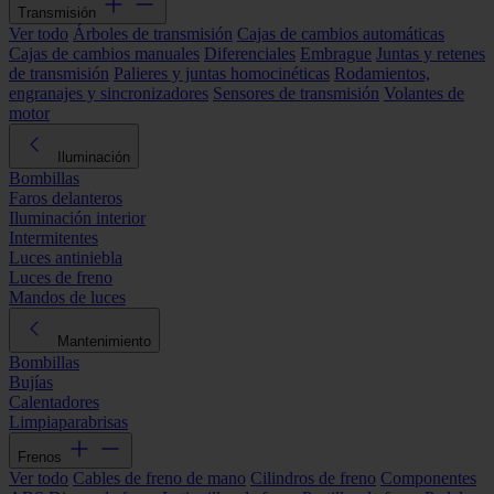
Transmisión
Ver todo
Árboles de transmisión
Cajas de cambios automáticas
Cajas de cambios manuales
Diferenciales
Embrague
Juntas y retenes
de transmisión
Palieres y juntas homocinéticas
Rodamientos,
engranajes y sincronizadores
Sensores de transmisión
Volantes de
motor
Iluminación
Bombillas
Faros delanteros
Iluminación interior
Intermitentes
Luces antiniebla
Luces de freno
Mandos de luces
Mantenimiento
Bombillas
Bujías
Calentadores
Limpiaparabrisas
Frenos
Ver todo
Cables de freno de mano
Cilindros de freno
Componentes