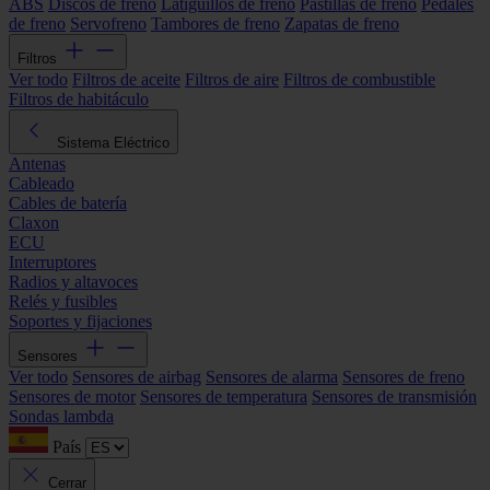
ABS
Discos de freno
Latiguillos de freno
Pastillas de freno
Pedales
de freno
Servofreno
Tambores de freno
Zapatas de freno
Filtros
Ver todo
Filtros de aceite
Filtros de aire
Filtros de combustible
Filtros de habitáculo
Sistema Eléctrico
Antenas
Cableado
Cables de batería
Claxon
ECU
Interruptores
Radios y altavoces
Relés y fusibles
Soportes y fijaciones
Sensores
Ver todo
Sensores de airbag
Sensores de alarma
Sensores de freno
Sensores de motor
Sensores de temperatura
Sensores de transmisión
Sondas lambda
País
Cerrar