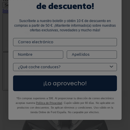
de descuento!
Selecciona tu vehículo
Selecciona tu vehículo
Inicio
•
Todos los productos
•
Embellecedor de rueda 16".
Suscríbete a nuestro boletín y obtén 10 € de descuento en
compras a partir de 50 €. ¡Mantente informado(a) sobre nuestras
ofertas exclusivas, novedades y mucho más!
¡Lo aprovecho!
*En compras superiores a 50€. Al proporcionar tu dirección de correo electrónico
aceptas nuestra
Política de Privacidad
. Cupón válido por 60 días. No aplicable en
productos con descuentos. Se aplican términos y condiciones. Uso válido en la
tienda Online de Ford España. No canjeable por efectivo.