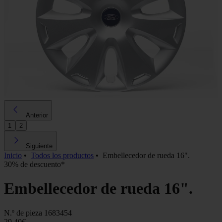
Anterior
1
2
Siguiente
Inicio
•
Todos los productos
•
Embellecedor de rueda 16".
30% de descuento*
Embellecedor de rueda 16".
N.º de pieza
1683454
29,40€