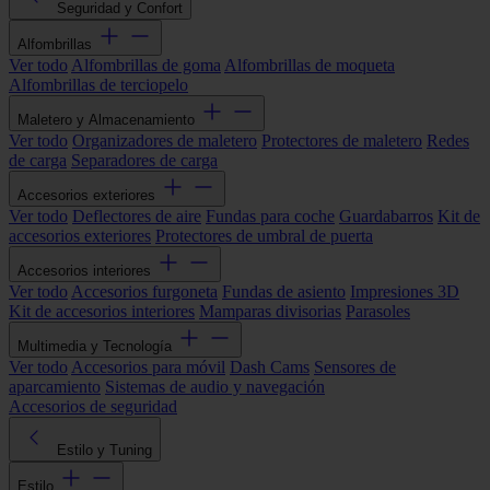
Seguridad y Confort
Alfombrillas
Ver todo
Alfombrillas de goma
Alfombrillas de moqueta
Alfombrillas de terciopelo
Maletero y Almacenamiento
Ver todo
Organizadores de maletero
Protectores de maletero
Redes
de carga
Separadores de carga
Accesorios exteriores
Ver todo
Deflectores de aire
Fundas para coche
Guardabarros
Kit de
accesorios exteriores
Protectores de umbral de puerta
Accesorios interiores
Ver todo
Accesorios furgoneta
Fundas de asiento
Impresiones 3D
Kit de accesorios interiores
Mamparas divisorias
Parasoles
Multimedia y Tecnología
Ver todo
Accesorios para móvil
Dash Cams
Sensores de
aparcamiento
Sistemas de audio y navegación
Accesorios de seguridad
Estilo y Tuning
Estilo