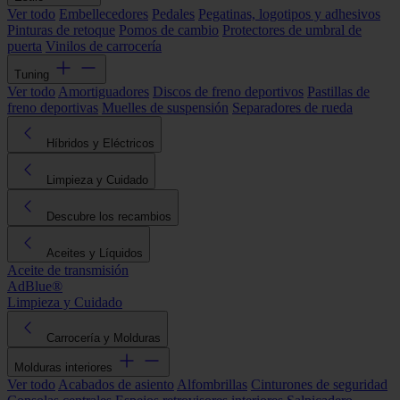
Ver todo
Embellecedores
Pedales
Pegatinas, logotipos y adhesivos
Pinturas de retoque
Pomos de cambio
Protectores de umbral de
puerta
Vinilos de carrocería
Tuning
Ver todo
Amortiguadores
Discos de freno deportivos
Pastillas de
freno deportivas
Muelles de suspensión
Separadores de rueda
Híbridos y Eléctricos
Limpieza y Cuidado
Descubre los recambios
Aceites y Líquidos
Aceite de transmisión
AdBlue®
Limpieza y Cuidado
Carrocería y Molduras
Molduras interiores
Ver todo
Acabados de asiento
Alfombrillas
Cinturones de seguridad