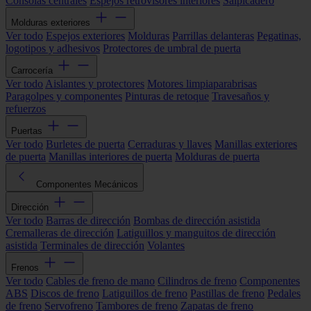
Consolas centrales
Espejos retrovisores interiores
Salpicadero
Molduras exteriores
Ver todo
Espejos exteriores
Molduras
Parrillas delanteras
Pegatinas,
logotipos y adhesivos
Protectores de umbral de puerta
Carrocería
Ver todo
Aislantes y protectores
Motores limpiaparabrisas
Paragolpes y componentes
Pinturas de retoque
Travesaños y
refuerzos
Puertas
Ver todo
Burletes de puerta
Cerraduras y llaves
Manillas exteriores
de puerta
Manillas interiores de puerta
Molduras de puerta
Componentes Mecánicos
Dirección
Ver todo
Barras de dirección
Bombas de dirección asistida
Cremalleras de dirección
Latiguillos y manguitos de dirección
asistida
Terminales de dirección
Volantes
Frenos
Ver todo
Cables de freno de mano
Cilindros de freno
Componentes
ABS
Discos de freno
Latiguillos de freno
Pastillas de freno
Pedales
de freno
Servofreno
Tambores de freno
Zapatas de freno