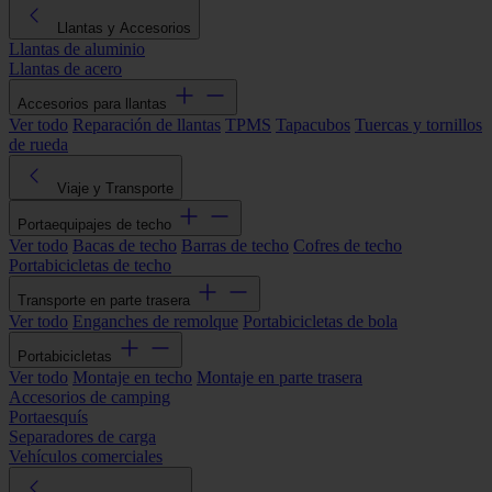
Llantas y Accesorios
Llantas de aluminio
Llantas de acero
Accesorios para llantas
Ver todo
Reparación de llantas
TPMS
Tapacubos
Tuercas y tornillos
de rueda
Viaje y Transporte
Portaequipajes de techo
Ver todo
Bacas de techo
Barras de techo
Cofres de techo
Portabicicletas de techo
Transporte en parte trasera
Ver todo
Enganches de remolque
Portabicicletas de bola
Portabicicletas
Ver todo
Montaje en techo
Montaje en parte trasera
Accesorios de camping
Portaesquís
Separadores de carga
Vehículos comerciales