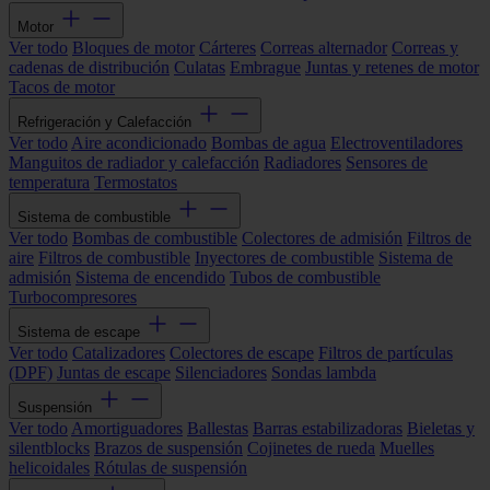
Motor
Ver todo
Bloques de motor
Cárteres
Correas alternador
Correas y
cadenas de distribución
Culatas
Embrague
Juntas y retenes de motor
Tacos de motor
Refrigeración y Calefacción
Ver todo
Aire acondicionado
Bombas de agua
Electroventiladores
Manguitos de radiador y calefacción
Radiadores
Sensores de
temperatura
Termostatos
Sistema de combustible
Ver todo
Bombas de combustible
Colectores de admisión
Filtros de
aire
Filtros de combustible
Inyectores de combustible
Sistema de
admisión
Sistema de encendido
Tubos de combustible
Turbocompresores
Sistema de escape
Ver todo
Catalizadores
Colectores de escape
Filtros de partículas
(DPF)
Juntas de escape
Silenciadores
Sondas lambda
Suspensión
Ver todo
Amortiguadores
Ballestas
Barras estabilizadoras
Bieletas y
silentblocks
Brazos de suspensión
Cojinetes de rueda
Muelles
helicoidales
Rótulas de suspensión