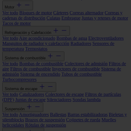
Motor
Ver todo
Bloques de motor
Cárteres
Correas alternador
Correas y
cadenas de distribución
Culatas
Embrague
Juntas y retenes de motor
Tacos de motor
Refrigeración y Calefacción
Ver todo
Aire acondicionado
Bombas de agua
Electroventiladores
Manguitos de radiador y calefacción
Radiadores
Sensores de
temperatura
Termostatos
Sistema de combustible
Ver todo
Bombas de combustible
Colectores de admisión
Filtros de
aire
Filtros de combustible
Inyectores de combustible
Sistema de
admisión
Sistema de encendido
Tubos de combustible
Turbocompresores
Sistema de escape
Ver todo
Catalizadores
Colectores de escape
Filtros de partículas
(DPF)
Juntas de escape
Silenciadores
Sondas lambda
Suspensión
Ver todo
Amortiguadores
Ballestas
Barras estabilizadoras
Bieletas y
silentblocks
Brazos de suspensión
Cojinetes de rueda
Muelles
helicoidales
Rótulas de suspensión