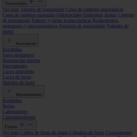
Transmisión
Ver todo
Árboles de transmisión
Cajas de cambios automáticas
Cajas de cambios manuales
Diferenciales
Embrague
Juntas y retenes
de transmisión
Palieres y juntas homocinéticas
Rodamientos,
engranajes y sincronizadores
Sensores de transmisión
Volantes de
motor
Iluminación
Bombillas
Faros delanteros
Iluminación interior
Intermitentes
Luces antiniebla
Luces de freno
Mandos de luces
Mantenimiento
Bombillas
Bujías
Calentadores
Limpiaparabrisas
Frenos
Ver todo
Cables de freno de mano
Cilindros de freno
Componentes