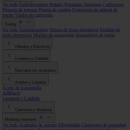
Ver todo
Embellecedores
Pedales
Pegatinas, logotipos y adhesivos
Pinturas de retoque
Pomos de cambio
Protectores de umbral de
puerta
Vinilos de carrocería
Tuning
Ver todo
Amortiguadores
Discos de freno deportivos
Pastillas de
freno deportivas
Muelles de suspensión
Separadores de rueda
Híbridos y Eléctricos
Limpieza y Cuidado
Descubre los recambios
Aceites y Líquidos
Aceite de transmisión
AdBlue®
Limpieza y Cuidado
Carrocería y Molduras
Molduras interiores
Ver todo
Acabados de asiento
Alfombrillas
Cinturones de seguridad