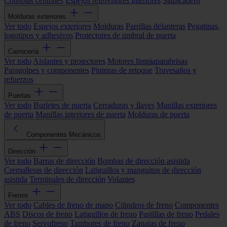
Consolas centrales
Espejos retrovisores interiores
Salpicadero
Molduras exteriores
Ver todo
Espejos exteriores
Molduras
Parrillas delanteras
Pegatinas,
logotipos y adhesivos
Protectores de umbral de puerta
Carrocería
Ver todo
Aislantes y protectores
Motores limpiaparabrisas
Paragolpes y componentes
Pinturas de retoque
Travesaños y
refuerzos
Puertas
Ver todo
Burletes de puerta
Cerraduras y llaves
Manillas exteriores
de puerta
Manillas interiores de puerta
Molduras de puerta
Componentes Mecánicos
Dirección
Ver todo
Barras de dirección
Bombas de dirección asistida
Cremalleras de dirección
Latiguillos y manguitos de dirección
asistida
Terminales de dirección
Volantes
Frenos
Ver todo
Cables de freno de mano
Cilindros de freno
Componentes
ABS
Discos de freno
Latiguillos de freno
Pastillas de freno
Pedales
de freno
Servofreno
Tambores de freno
Zapatas de freno