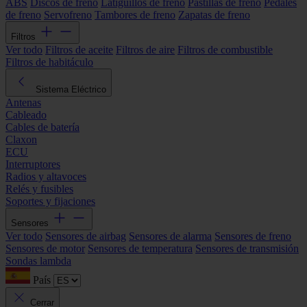
ABS
Discos de freno
Latiguillos de freno
Pastillas de freno
Pedales
de freno
Servofreno
Tambores de freno
Zapatas de freno
Filtros
Ver todo
Filtros de aceite
Filtros de aire
Filtros de combustible
Filtros de habitáculo
Sistema Eléctrico
Antenas
Cableado
Cables de batería
Claxon
ECU
Interruptores
Radios y altavoces
Relés y fusibles
Soportes y fijaciones
Sensores
Ver todo
Sensores de airbag
Sensores de alarma
Sensores de freno
Sensores de motor
Sensores de temperatura
Sensores de transmisión
Sondas lambda
País
Cerrar