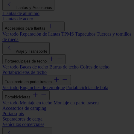
Llantas y Accesorios
Llantas de aluminio
Llantas de acero
Accesorios para llantas
Ver todo
Reparación de llantas
TPMS
Tapacubos
Tuercas y tornillos
de rueda
Viaje y Transporte
Portaequipajes de techo
Ver todo
Bacas de techo
Barras de techo
Cofres de techo
Portabicicletas de techo
Transporte en parte trasera
Ver todo
Enganches de remolque
Portabicicletas de bola
Portabicicletas
Ver todo
Montaje en techo
Montaje en parte trasera
Accesorios de camping
Portaesquís
Separadores de carga
Vehículos comerciales