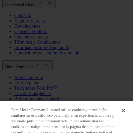
Atención al cliente
Contacto
Envío y Entrega
Devoluciones
Cancelar contrato
Opciones de pago
Términos y Condiciones
Información sobre la garantía
Condiciones del cupón de montaje
Más Información
Acerca de Ford
Ford España
Todo sobre Ford Pro™
Luz de Emergencia
Buscar un concesionario
Política de cookies
Política de privacidad
Ford Motor Company Limited utiliza cookies y tecnologías
similares en este sitio web para mejorar su experiencia en línea y
mostrarle publicidad personalizada. Puede administrar las
Mi Cuenta
cookies en cualquier momento en la página de administración de
la configuración de cookies , pero esto puede limitar o evitar el