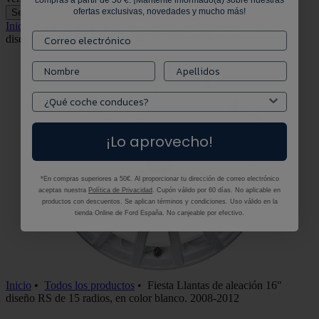
compras a partir de 50 €. ¡Mantente informado(a) sobre nuestras
ofertas exclusivas, novedades y mucho más!
Selecciona tu vehículo
Selecciona tu vehículo
Inicio
•
Todos los productos
•
Fiesta Llantas de aleación 16"
diseño RS de 15 radios, en color blanco. 2008-2012
¡Lo aprovecho!
*En compras superiores a 50€. Al proporcionar tu dirección de correo electrónico
aceptas nuestra
Política de Privacidad
. Cupón válido por 60 días. No aplicable en
productos con descuentos. Se aplican términos y condiciones. Uso válido en la
tienda Online de Ford España. No canjeable por efectivo.
Inicio
•
Todos los productos
•
Fiesta Llantas de aleación 16"
diseño RS de 15 radios, en color blanco. 2008-2012