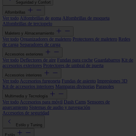
Seguridad y Confort
Alfombrillas
Ver todo
Alfombrillas de goma
Alfombrillas de moqueta
Alfombrillas de terciopelo
Maletero y Almacenamiento
Ver todo
Organizadores de maletero
Protectores de maletero
Redes
de carga
Separadores de carga
Accesorios exteriores
Ver todo
Deflectores de aire
Fundas para coche
Guardabarros
Kit de
accesorios exteriores
Protectores de umbral de puerta
Accesorios interiores
Ver todo
Accesorios furgoneta
Fundas de asiento
Impresiones 3D
Kit de accesorios interiores
Mamparas divisorias
Parasoles
Multimedia y Tecnología
Ver todo
Accesorios para móvil
Dash Cams
Sensores de
aparcamiento
Sistemas de audio y navegación
Accesorios de seguridad
Estilo y Tuning
Estilo