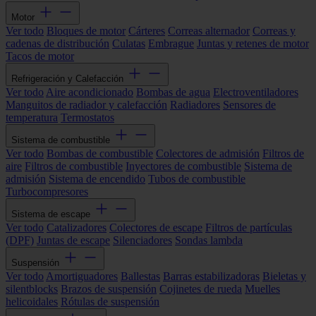
Motor
Ver todo
Bloques de motor
Cárteres
Correas alternador
Correas y
cadenas de distribución
Culatas
Embrague
Juntas y retenes de motor
Tacos de motor
Refrigeración y Calefacción
Ver todo
Aire acondicionado
Bombas de agua
Electroventiladores
Manguitos de radiador y calefacción
Radiadores
Sensores de
temperatura
Termostatos
Sistema de combustible
Ver todo
Bombas de combustible
Colectores de admisión
Filtros de
aire
Filtros de combustible
Inyectores de combustible
Sistema de
admisión
Sistema de encendido
Tubos de combustible
Turbocompresores
Sistema de escape
Ver todo
Catalizadores
Colectores de escape
Filtros de partículas
(DPF)
Juntas de escape
Silenciadores
Sondas lambda
Suspensión
Ver todo
Amortiguadores
Ballestas
Barras estabilizadoras
Bieletas y
silentblocks
Brazos de suspensión
Cojinetes de rueda
Muelles
helicoidales
Rótulas de suspensión