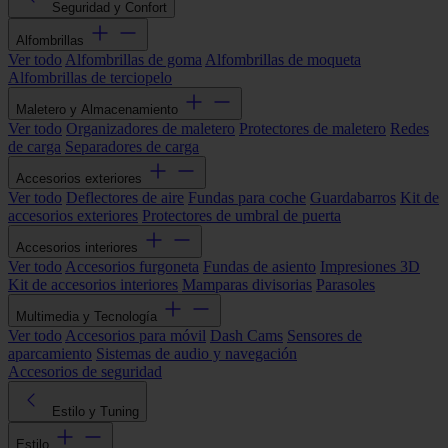
Seguridad y Confort
Alfombrillas
Ver todo
Alfombrillas de goma
Alfombrillas de moqueta
Alfombrillas de terciopelo
Maletero y Almacenamiento
Ver todo
Organizadores de maletero
Protectores de maletero
Redes
de carga
Separadores de carga
Accesorios exteriores
Ver todo
Deflectores de aire
Fundas para coche
Guardabarros
Kit de
accesorios exteriores
Protectores de umbral de puerta
Accesorios interiores
Ver todo
Accesorios furgoneta
Fundas de asiento
Impresiones 3D
Kit de accesorios interiores
Mamparas divisorias
Parasoles
Multimedia y Tecnología
Ver todo
Accesorios para móvil
Dash Cams
Sensores de
aparcamiento
Sistemas de audio y navegación
Accesorios de seguridad
Estilo y Tuning
Estilo