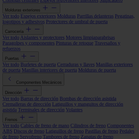
Consolas centrales
Espejos retrovisores interiores
Salpicadero
Molduras exteriores
Ver todo
Espejos exteriores
Molduras
Parrillas delanteras
Pegatinas,
logotipos y adhesivos
Protectores de umbral de puerta
Carrocería
Ver todo
Aislantes y protectores
Motores limpiaparabrisas
Paragolpes y componentes
Pinturas de retoque
Travesaños y
refuerzos
Puertas
Ver todo
Burletes de puerta
Cerraduras y llaves
Manillas exteriores
de puerta
Manillas interiores de puerta
Molduras de puerta
Componentes Mecánicos
Dirección
Ver todo
Barras de dirección
Bombas de dirección asistida
Cremalleras de dirección
Latiguillos y manguitos de dirección
asistida
Terminales de dirección
Volantes
Frenos
Ver todo
Cables de freno de mano
Cilindros de freno
Componentes
ABS
Discos de freno
Latiguillos de freno
Pastillas de freno
Pedales
de freno
Servofreno
Tambores de freno
Zapatas de freno