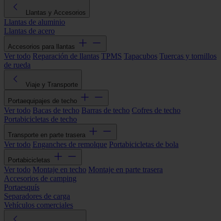
Llantas y Accesorios
Llantas de aluminio
Llantas de acero
Accesorios para llantas
Ver todo
Reparación de llantas
TPMS
Tapacubos
Tuercas y tornillos
de rueda
Viaje y Transporte
Portaequipajes de techo
Ver todo
Bacas de techo
Barras de techo
Cofres de techo
Portabicicletas de techo
Transporte en parte trasera
Ver todo
Enganches de remolque
Portabicicletas de bola
Portabicicletas
Ver todo
Montaje en techo
Montaje en parte trasera
Accesorios de camping
Portaesquís
Separadores de carga
Vehículos comerciales