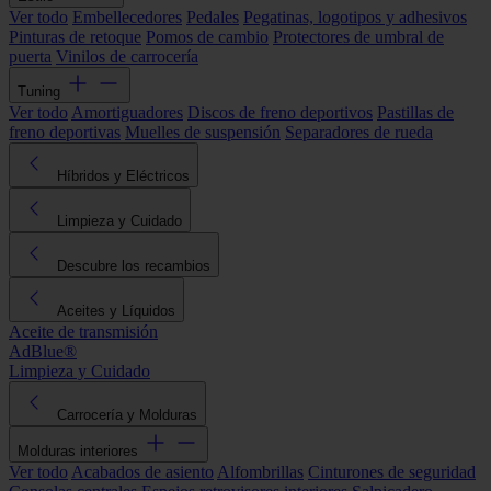
Ver todo
Embellecedores
Pedales
Pegatinas, logotipos y adhesivos
Pinturas de retoque
Pomos de cambio
Protectores de umbral de
puerta
Vinilos de carrocería
Tuning
Ver todo
Amortiguadores
Discos de freno deportivos
Pastillas de
freno deportivas
Muelles de suspensión
Separadores de rueda
Híbridos y Eléctricos
Limpieza y Cuidado
Descubre los recambios
Aceites y Líquidos
Aceite de transmisión
AdBlue®
Limpieza y Cuidado
Carrocería y Molduras
Molduras interiores
Ver todo
Acabados de asiento
Alfombrillas
Cinturones de seguridad