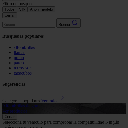
Filtro de búsqueda:
Todos
VIN
Año y modelo
Cerrar
Buscar
Búsquedas populares
alfombrillas
llantas
pomo
parasol
retrovisor
tapacubos
Sugerencias
Categorías populares
Ver todo
Alfombrillas de goma
G
Ver productos
V
Cerrar
Selecciona tu vehículo para comprobar la compatibilidad:
Ningún
vehículo seleccionado