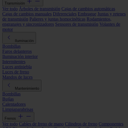
Transmisión
Ver todo
Árboles de transmisión
Cajas de cambios automáticas
Cajas de cambios manuales
Diferenciales
Embrague
Juntas y retenes
de transmisión
Palieres y juntas homocinéticas
Rodamientos,
engranajes y sincronizadores
Sensores de transmisión
Volantes de
motor
Iluminación
Bombillas
Faros delanteros
Iluminación interior
Intermitentes
Luces antiniebla
Luces de freno
Mandos de luces
Mantenimiento
Bombillas
Bujías
Calentadores
Limpiaparabrisas
Frenos
Ver todo
Cables de freno de mano
Cilindros de freno
Componentes