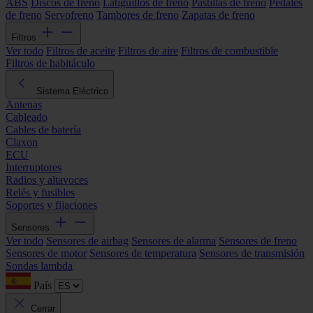
ABS
Discos de freno
Latiguillos de freno
Pastillas de freno
Pedales
de freno
Servofreno
Tambores de freno
Zapatas de freno
Filtros
Ver todo
Filtros de aceite
Filtros de aire
Filtros de combustible
Filtros de habitáculo
Sistema Eléctrico
Antenas
Cableado
Cables de batería
Claxon
ECU
Interruptores
Radios y altavoces
Relés y fusibles
Soportes y fijaciones
Sensores
Ver todo
Sensores de airbag
Sensores de alarma
Sensores de freno
Sensores de motor
Sensores de temperatura
Sensores de transmisión
Sondas lambda
País
Cerrar