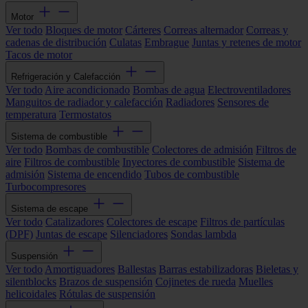
Motor
Ver todo
Bloques de motor
Cárteres
Correas alternador
Correas y
cadenas de distribución
Culatas
Embrague
Juntas y retenes de motor
Tacos de motor
Refrigeración y Calefacción
Ver todo
Aire acondicionado
Bombas de agua
Electroventiladores
Manguitos de radiador y calefacción
Radiadores
Sensores de
temperatura
Termostatos
Sistema de combustible
Ver todo
Bombas de combustible
Colectores de admisión
Filtros de
aire
Filtros de combustible
Inyectores de combustible
Sistema de
admisión
Sistema de encendido
Tubos de combustible
Turbocompresores
Sistema de escape
Ver todo
Catalizadores
Colectores de escape
Filtros de partículas
(DPF)
Juntas de escape
Silenciadores
Sondas lambda
Suspensión
Ver todo
Amortiguadores
Ballestas
Barras estabilizadoras
Bieletas y
silentblocks
Brazos de suspensión
Cojinetes de rueda
Muelles
helicoidales
Rótulas de suspensión