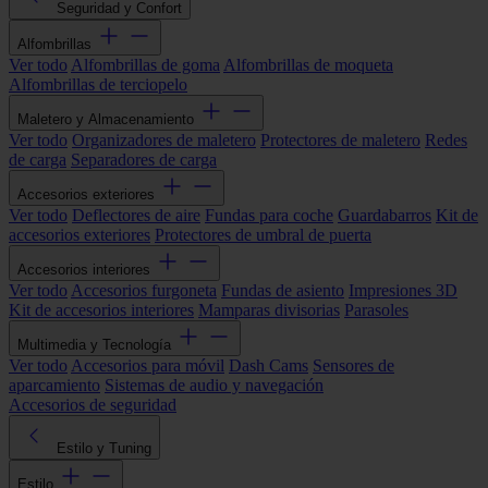
Seguridad y Confort
Alfombrillas
Ver todo
Alfombrillas de goma
Alfombrillas de moqueta
Alfombrillas de terciopelo
Maletero y Almacenamiento
Ver todo
Organizadores de maletero
Protectores de maletero
Redes
de carga
Separadores de carga
Accesorios exteriores
Ver todo
Deflectores de aire
Fundas para coche
Guardabarros
Kit de
accesorios exteriores
Protectores de umbral de puerta
Accesorios interiores
Ver todo
Accesorios furgoneta
Fundas de asiento
Impresiones 3D
Kit de accesorios interiores
Mamparas divisorias
Parasoles
Multimedia y Tecnología
Ver todo
Accesorios para móvil
Dash Cams
Sensores de
aparcamiento
Sistemas de audio y navegación
Accesorios de seguridad
Estilo y Tuning
Estilo