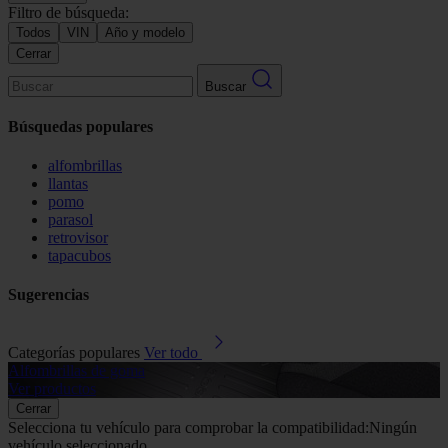
Filtro de búsqueda:
Todos
VIN
Año y modelo
Cerrar
Buscar
Búsquedas populares
alfombrillas
llantas
pomo
parasol
retrovisor
tapacubos
Sugerencias
Categorías populares
Ver todo
Alfombrillas de goma
G
Ver productos
V
Cerrar
Selecciona tu vehículo para comprobar la compatibilidad:
Ningún
vehículo seleccionado