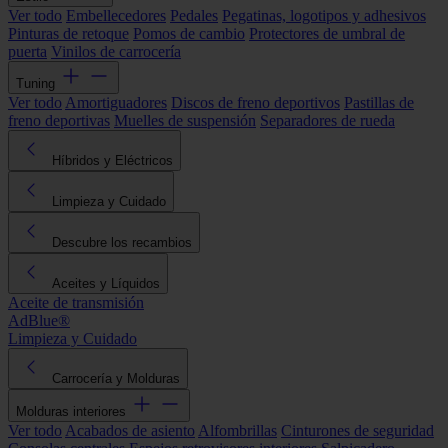
Ver todo
Embellecedores
Pedales
Pegatinas, logotipos y adhesivos
Pinturas de retoque
Pomos de cambio
Protectores de umbral de
puerta
Vinilos de carrocería
Tuning
Ver todo
Amortiguadores
Discos de freno deportivos
Pastillas de
freno deportivas
Muelles de suspensión
Separadores de rueda
Híbridos y Eléctricos
Limpieza y Cuidado
Descubre los recambios
Aceites y Líquidos
Aceite de transmisión
AdBlue®
Limpieza y Cuidado
Carrocería y Molduras
Molduras interiores
Ver todo
Acabados de asiento
Alfombrillas
Cinturones de seguridad