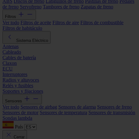
ABS
Discos de freno
Latiguillos de freno
Pastillas de freno
Pedales
de freno
Servofreno
Tambores de freno
Zapatas de freno
Filtros
Ver todo
Filtros de aceite
Filtros de aire
Filtros de combustible
Filtros de habitáculo
Sistema Eléctrico
Antenas
Cableado
Cables de batería
Claxon
ECU
Interruptores
Radios y altavoces
Relés y fusibles
Soportes y fijaciones
Sensores
Ver todo
Sensores de airbag
Sensores de alarma
Sensores de freno
Sensores de motor
Sensores de temperatura
Sensores de transmisión
Sondas lambda
País
Cerrar