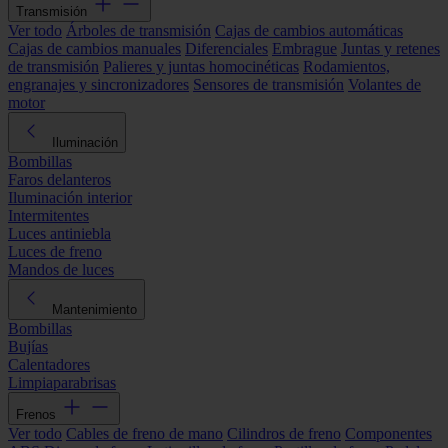
Transmisión
Ver todo
Árboles de transmisión
Cajas de cambios automáticas
Cajas de cambios manuales
Diferenciales
Embrague
Juntas y retenes
de transmisión
Palieres y juntas homocinéticas
Rodamientos,
engranajes y sincronizadores
Sensores de transmisión
Volantes de
motor
Iluminación
Bombillas
Faros delanteros
Iluminación interior
Intermitentes
Luces antiniebla
Luces de freno
Mandos de luces
Mantenimiento
Bombillas
Bujías
Calentadores
Limpiaparabrisas
Frenos
Ver todo
Cables de freno de mano
Cilindros de freno
Componentes