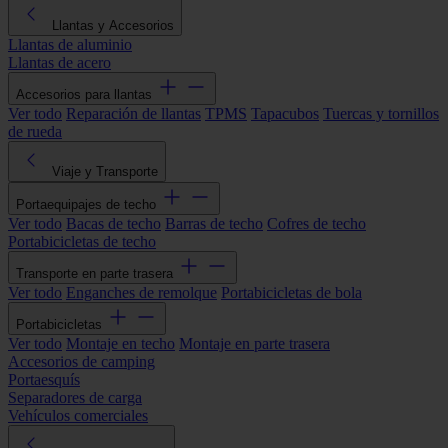
Llantas y Accesorios
Llantas de aluminio
Llantas de acero
Accesorios para llantas
Ver todo
Reparación de llantas
TPMS
Tapacubos
Tuercas y tornillos
de rueda
Viaje y Transporte
Portaequipajes de techo
Ver todo
Bacas de techo
Barras de techo
Cofres de techo
Portabicicletas de techo
Transporte en parte trasera
Ver todo
Enganches de remolque
Portabicicletas de bola
Portabicicletas
Ver todo
Montaje en techo
Montaje en parte trasera
Accesorios de camping
Portaesquís
Separadores de carga
Vehículos comerciales