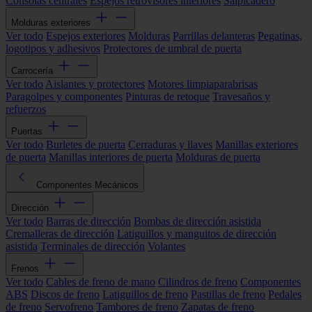
Consolas centrales
Espejos retrovisores interiores
Salpicadero
Molduras exteriores
Ver todo
Espejos exteriores
Molduras
Parrillas delanteras
Pegatinas,
logotipos y adhesivos
Protectores de umbral de puerta
Carrocería
Ver todo
Aislantes y protectores
Motores limpiaparabrisas
Paragolpes y componentes
Pinturas de retoque
Travesaños y
refuerzos
Puertas
Ver todo
Burletes de puerta
Cerraduras y llaves
Manillas exteriores
de puerta
Manillas interiores de puerta
Molduras de puerta
Componentes Mecánicos
Dirección
Ver todo
Barras de dirección
Bombas de dirección asistida
Cremalleras de dirección
Latiguillos y manguitos de dirección
asistida
Terminales de dirección
Volantes
Frenos
Ver todo
Cables de freno de mano
Cilindros de freno
Componentes
ABS
Discos de freno
Latiguillos de freno
Pastillas de freno
Pedales
de freno
Servofreno
Tambores de freno
Zapatas de freno