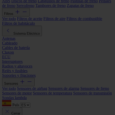
ABS
Discos de freno
Latiguillos de freno
Pastillas de freno
Pedales
de freno
Servofreno
Tambores de freno
Zapatas de freno
Filtros
Ver todo
Filtros de aceite
Filtros de aire
Filtros de combustible
Filtros de habitáculo
Sistema Eléctrico
Antenas
Cableado
Cables de batería
Claxon
ECU
Interruptores
Radios y altavoces
Relés y fusibles
Soportes y fijaciones
Sensores
Ver todo
Sensores de airbag
Sensores de alarma
Sensores de freno
Sensores de motor
Sensores de temperatura
Sensores de transmisión
Sondas lambda
País
Cerrar