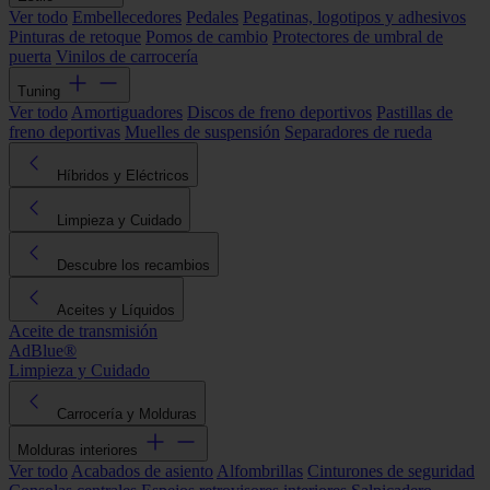
Ver todo
Embellecedores
Pedales
Pegatinas, logotipos y adhesivos
Pinturas de retoque
Pomos de cambio
Protectores de umbral de
puerta
Vinilos de carrocería
Tuning
Ver todo
Amortiguadores
Discos de freno deportivos
Pastillas de
freno deportivas
Muelles de suspensión
Separadores de rueda
Híbridos y Eléctricos
Limpieza y Cuidado
Descubre los recambios
Aceites y Líquidos
Aceite de transmisión
AdBlue®
Limpieza y Cuidado
Carrocería y Molduras
Molduras interiores
Ver todo
Acabados de asiento
Alfombrillas
Cinturones de seguridad