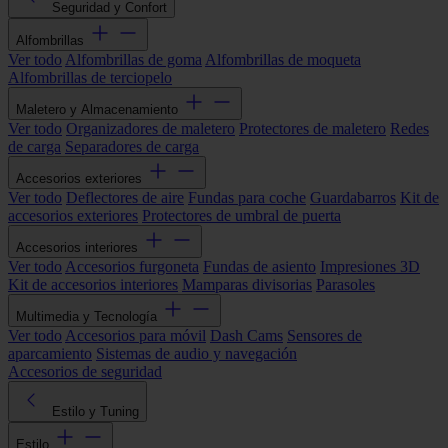
Seguridad y Confort
Alfombrillas
Ver todo
Alfombrillas de goma
Alfombrillas de moqueta
Alfombrillas de terciopelo
Maletero y Almacenamiento
Ver todo
Organizadores de maletero
Protectores de maletero
Redes
de carga
Separadores de carga
Accesorios exteriores
Ver todo
Deflectores de aire
Fundas para coche
Guardabarros
Kit de
accesorios exteriores
Protectores de umbral de puerta
Accesorios interiores
Ver todo
Accesorios furgoneta
Fundas de asiento
Impresiones 3D
Kit de accesorios interiores
Mamparas divisorias
Parasoles
Multimedia y Tecnología
Ver todo
Accesorios para móvil
Dash Cams
Sensores de
aparcamiento
Sistemas de audio y navegación
Accesorios de seguridad
Estilo y Tuning
Estilo