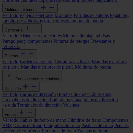
Consolas centrales
Espejos retrovisores interiores
Salpicadero
Molduras exteriores
Ver todo
Espejos exteriores
Molduras
Parrillas delanteras
Pegatinas,
logotipos y adhesivos
Protectores de umbral de puerta
Carrocería
Ver todo
Aislantes y protectores
Motores limpiaparabrisas
Paragolpes y componentes
Pinturas de retoque
Travesaños y
refuerzos
Puertas
Ver todo
Burletes de puerta
Cerraduras y llaves
Manillas exteriores
de puerta
Manillas interiores de puerta
Molduras de puerta
Componentes Mecánicos
Dirección
Ver todo
Barras de dirección
Bombas de dirección asistida
Cremalleras de dirección
Latiguillos y manguitos de dirección
asistida
Terminales de dirección
Volantes
Frenos
Ver todo
Cables de freno de mano
Cilindros de freno
Componentes
ABS
Discos de freno
Latiguillos de freno
Pastillas de freno
Pedales
de freno
Servofreno
Tambores de freno
Zapatas de freno