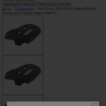
Selecciona tu vehículo
Selecciona tu vehículo
Inicio
•
Transmisión
•
Ford Focus 2014-2019 Cubierta Rejilla
Parachoques Frontal Negro 2040101