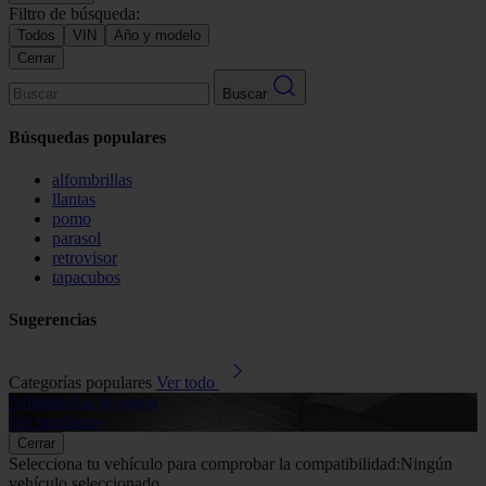
Filtro de búsqueda:
Todos
VIN
Año y modelo
Cerrar
Buscar
Búsquedas populares
alfombrillas
llantas
pomo
parasol
retrovisor
tapacubos
Sugerencias
Categorías populares
Ver todo
Alfombrillas de goma
G
Ver productos
V
Cerrar
Selecciona tu vehículo para comprobar la compatibilidad:
Ningún
vehículo seleccionado