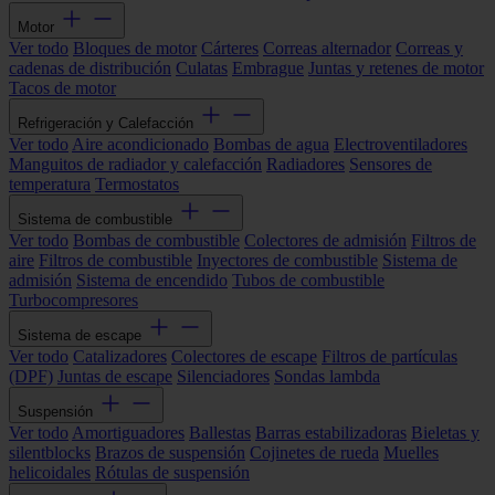
Motor
Ver todo
Bloques de motor
Cárteres
Correas alternador
Correas y
cadenas de distribución
Culatas
Embrague
Juntas y retenes de motor
Tacos de motor
Refrigeración y Calefacción
Ver todo
Aire acondicionado
Bombas de agua
Electroventiladores
Manguitos de radiador y calefacción
Radiadores
Sensores de
temperatura
Termostatos
Sistema de combustible
Ver todo
Bombas de combustible
Colectores de admisión
Filtros de
aire
Filtros de combustible
Inyectores de combustible
Sistema de
admisión
Sistema de encendido
Tubos de combustible
Turbocompresores
Sistema de escape
Ver todo
Catalizadores
Colectores de escape
Filtros de partículas
(DPF)
Juntas de escape
Silenciadores
Sondas lambda
Suspensión
Ver todo
Amortiguadores
Ballestas
Barras estabilizadoras
Bieletas y
silentblocks
Brazos de suspensión
Cojinetes de rueda
Muelles
helicoidales
Rótulas de suspensión