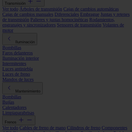
Transmisión
Ver todo
Árboles de transmisión
Cajas de cambios automáticas
Cajas de cambios manuales
Diferenciales
Embrague
Juntas y retenes
de transmisión
Palieres y juntas homocinéticas
Rodamientos,
engranajes y sincronizadores
Sensores de transmisión
Volantes de
motor
Iluminación
Bombillas
Faros delanteros
Iluminación interior
Intermitentes
Luces antiniebla
Luces de freno
Mandos de luces
Mantenimiento
Bombillas
Bujías
Calentadores
Limpiaparabrisas
Frenos
Ver todo
Cables de freno de mano
Cilindros de freno
Componentes