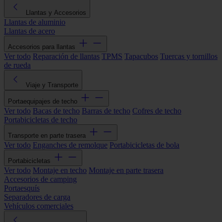
Llantas y Accesorios
Llantas de aluminio
Llantas de acero
Accesorios para llantas
Ver todo
Reparación de llantas
TPMS
Tapacubos
Tuercas y tornillos
de rueda
Viaje y Transporte
Portaequipajes de techo
Ver todo
Bacas de techo
Barras de techo
Cofres de techo
Portabicicletas de techo
Transporte en parte trasera
Ver todo
Enganches de remolque
Portabicicletas de bola
Portabicicletas
Ver todo
Montaje en techo
Montaje en parte trasera
Accesorios de camping
Portaesquís
Separadores de carga
Vehículos comerciales