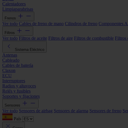
Calentadores
Limpiaparabrisas
Frenos
Ver todo
Cables de freno de mano
Cilindros de freno
Componentes 
Filtros
Ver todo
Filtros de aceite
Filtros de aire
Filtros de combustible
Filtros
Sistema Eléctrico
Antenas
Cableado
Cables de batería
Claxon
ECU
Interruptores
Radios y altavoces
Relés y fusibles
Soportes y fijaciones
Sensores
Ver todo
Sensores de airbag
Sensores de alarma
Sensores de freno
Se
País