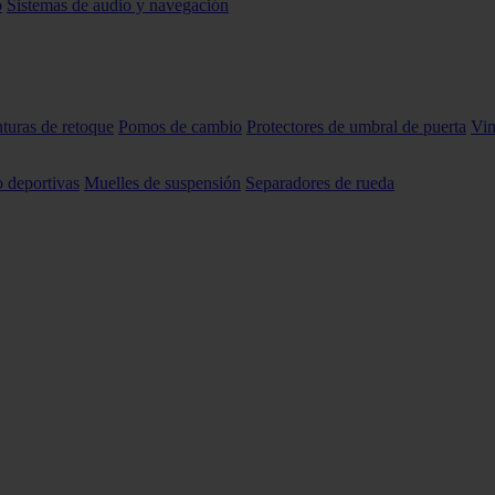
o
Sistemas de audio y navegación
nturas de retoque
Pomos de cambio
Protectores de umbral de puerta
Vin
o deportivas
Muelles de suspensión
Separadores de rueda