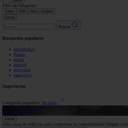
Cerrar
Filtro de búsqueda:
Todos
VIN
Año y modelo
Cerrar
Buscar
Búsquedas populares
alfombrillas
llantas
pomo
parasol
retrovisor
tapacubos
Sugerencias
Categorías populares
Ver todo
Alfombrillas de goma
Ver productos
Cerrar
Selecciona tu vehículo para comprobar la compatibilidad:
Ningún vehí