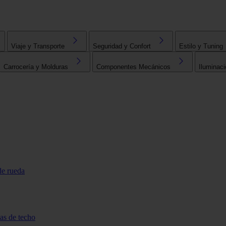
Viaje y Transporte
Seguridad y Confort
Estilo y Tuning
Carrocería y Molduras
Componentes Mecánicos
Iluminaci
de rueda
tas de techo