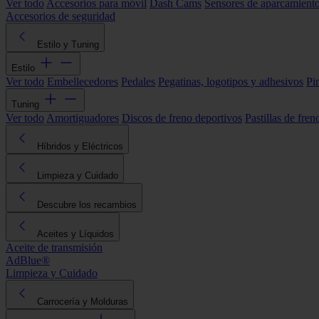
Ver todo
Accesorios para móvil
Dash Cams
Sensores de aparcamient
Accesorios de seguridad
Estilo y Tuning
Estilo
Ver todo
Embellecedores
Pedales
Pegatinas, logotipos y adhesivos
Pi
Tuning
Ver todo
Amortiguadores
Discos de freno deportivos
Pastillas de fren
Híbridos y Eléctricos
Limpieza y Cuidado
Descubre los recambios
Aceites y Líquidos
Aceite de transmisión
AdBlue®
Limpieza y Cuidado
Carrocería y Molduras