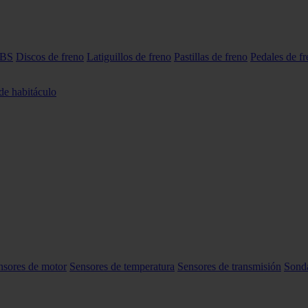
ABS
Discos de freno
Latiguillos de freno
Pastillas de freno
Pedales de f
 de habitáculo
nsores de motor
Sensores de temperatura
Sensores de transmisión
Sond