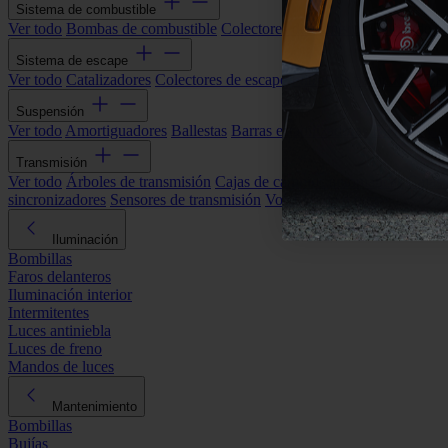
Sistema de combustible
Ver todo
Bombas de combustible
Colectores de admisión
Filtros de ai
Sistema de escape
Ver todo
Catalizadores
Colectores de escape
Filtros de partículas (DP
Suspensión
Ver todo
Amortiguadores
Ballestas
Barras estabilizadoras
Bieletas y s
Transmisión
Ver todo
Árboles de transmisión
Cajas de cambios automáticas
Cajas
sincronizadores
Sensores de transmisión
Volantes de motor
Iluminación
Bombillas
Faros delanteros
Iluminación interior
Intermitentes
Luces antiniebla
Luces de freno
Mandos de luces
Mantenimiento
Bombillas
Bujías