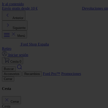
Ir al contenido
Envío gratis desde 10 €
Devoluciones si
Anterior
Siguiente
Menú
Ford Shop España
Retiro
Iniciar sesión
Cesta
0
Buscar
Ford Pro™
Promociones
Accesorios
Recambios
Cerrar
Cesta
Cerrar
Cesta