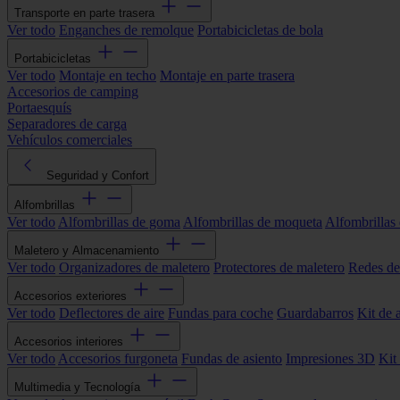
Transporte en parte trasera
Ver todo
Enganches de remolque
Portabicicletas de bola
Portabicicletas
Ver todo
Montaje en techo
Montaje en parte trasera
Accesorios de camping
Portaesquís
Separadores de carga
Vehículos comerciales
Seguridad y Confort
Alfombrillas
Ver todo
Alfombrillas de goma
Alfombrillas de moqueta
Alfombrillas 
Maletero y Almacenamiento
Ver todo
Organizadores de maletero
Protectores de maletero
Redes de
Accesorios exteriores
Ver todo
Deflectores de aire
Fundas para coche
Guardabarros
Kit de 
Accesorios interiores
Ver todo
Accesorios furgoneta
Fundas de asiento
Impresiones 3D
Kit
Multimedia y Tecnología