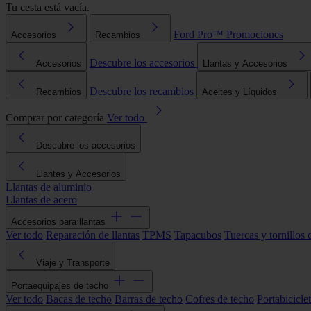
Tu cesta está vacía.
Ford Pro™
Promociones
Accesorios
Recambios
Descubre los accesorios
Accesorios
Llantas y Accesorios
Descubre los recambios
Recambios
Aceites y Líquidos
Comprar por categoría
Ver todo
Descubre los accesorios
Llantas y Accesorios
Llantas de aluminio
Llantas de acero
Accesorios para llantas
Ver todo
Reparación de llantas
TPMS
Tapacubos
Tuercas y tornillos 
Viaje y Transporte
Portaequipajes de techo
Ver todo
Bacas de techo
Barras de techo
Cofres de techo
Portabicicle