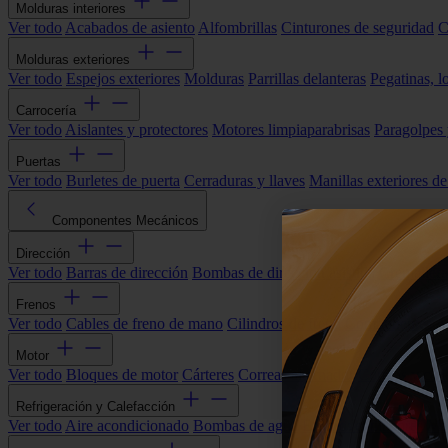
Molduras interiores
Ver todo
Acabados de asiento
Alfombrillas
Cinturones de seguridad
C
Molduras exteriores
Ver todo
Espejos exteriores
Molduras
Parrillas delanteras
Pegatinas, l
Carrocería
Ver todo
Aislantes y protectores
Motores limpiaparabrisas
Paragolpes
Puertas
Ver todo
Burletes de puerta
Cerraduras y llaves
Manillas exteriores de
Componentes Mecánicos
Dirección
Ver todo
Barras de dirección
Bombas de dirección asistida
Cremallera
Frenos
Ver todo
Cables de freno de mano
Cilindros de freno
Componentes 
Motor
Ver todo
Bloques de motor
Cárteres
Correas alternador
Correas y cade
Refrigeración y Calefacción
Ver todo
Aire acondicionado
Bombas de agua
Electroventiladores
Man