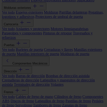
Consolas centrales
Espejos retrovisores interiores
Salpicadero
Molduras exteriores
Ver todo
Espejos exteriores
Molduras
Parrillas delanteras
Pegatinas,
logotipos y adhesivos
Protectores de umbral de puerta
Carrocería
Ver todo
Aislantes y protectores
Motores limpiaparabrisas
Paragolpes y componentes
Pinturas de retoque
Travesaños y
refuerzos
Puertas
Ver todo
Burletes de puerta
Cerraduras y llaves
Manillas exteriores
de puerta
Manillas interiores de puerta
Molduras de puerta
Componentes Mecánicos
Dirección
Ver todo
Barras de dirección
Bombas de dirección asistida
Cremalleras de dirección
Latiguillos y manguitos de dirección
asistida
Terminales de dirección
Volantes
Frenos
Ver todo
Cables de freno de mano
Cilindros de freno
Componentes
ABS
Discos de freno
Latiguillos de freno
Pastillas de freno
Pedales
de freno
Servofreno
Tambores de freno
Zapatas de freno