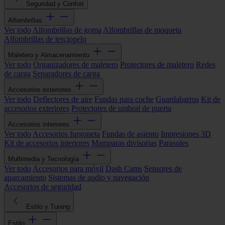
Seguridad y Confort
Alfombrillas
Ver todo
Alfombrillas de goma
Alfombrillas de moqueta
Alfombrillas de terciopelo
Maletero y Almacenamiento
Ver todo
Organizadores de maletero
Protectores de maletero
Redes
de carga
Separadores de carga
Accesorios exteriores
Ver todo
Deflectores de aire
Fundas para coche
Guardabarros
Kit de
accesorios exteriores
Protectores de umbral de puerta
Accesorios interiores
Ver todo
Accesorios furgoneta
Fundas de asiento
Impresiones 3D
Kit de accesorios interiores
Mamparas divisorias
Parasoles
Multimedia y Tecnología
Ver todo
Accesorios para móvil
Dash Cams
Sensores de
aparcamiento
Sistemas de audio y navegación
Accesorios de seguridad
Estilo y Tuning
Estilo