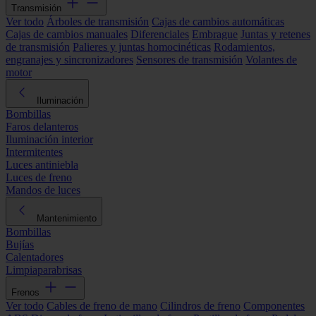
Transmisión
Ver todo
Árboles de transmisión
Cajas de cambios automáticas
Cajas de cambios manuales
Diferenciales
Embrague
Juntas y retenes
de transmisión
Palieres y juntas homocinéticas
Rodamientos,
engranajes y sincronizadores
Sensores de transmisión
Volantes de
motor
Iluminación
Bombillas
Faros delanteros
Iluminación interior
Intermitentes
Luces antiniebla
Luces de freno
Mandos de luces
Mantenimiento
Bombillas
Bujías
Calentadores
Limpiaparabrisas
Frenos
Ver todo
Cables de freno de mano
Cilindros de freno
Componentes