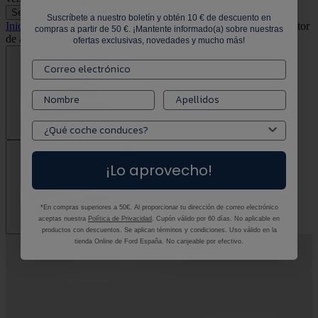
Selecciona tu vehículo
Selecciona tu vehículo
Suscríbete a nuestro boletín y obtén 10 € de descuento en
Inicio
•
Todos los productos
•
Focus Electric ClimAir®* Deflector
compras a partir de 50 €. ¡Mantente informado(a) sobre nuestras
de aire para ventanillas traseras
ofertas exclusivas, novedades y mucho más!
¡Lo aprovecho!
*En compras superiores a 50€. Al proporcionar tu dirección de correo electrónico
aceptas nuestra
Política de Privacidad
. Cupón válido por 60 días. No aplicable en
productos con descuentos. Se aplican términos y condiciones. Uso válido en la
tienda Online de Ford España. No canjeable por efectivo.