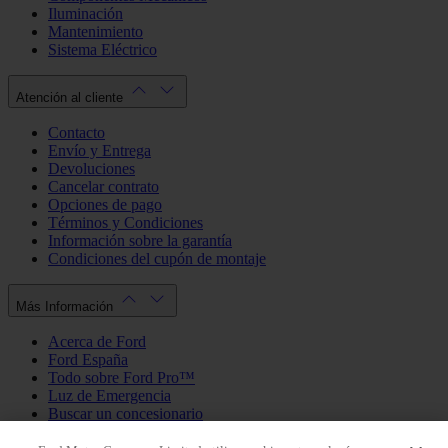
Iluminación
Mantenimiento
Sistema Eléctrico
Atención al cliente
Contacto
Envío y Entrega
Devoluciones
Cancelar contrato
Opciones de pago
Términos y Condiciones
Información sobre la garantía
Condiciones del cupón de montaje
Más Información
Acerca de Ford
Ford España
Todo sobre Ford Pro™
Luz de Emergencia
Buscar un concesionario
Política de cookies