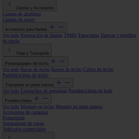
Llantas y Accesorios
Llantas de aluminio
Llantas de acero
Accesorios para llantas
Ver todo
Reparación de llantas
TPMS
Tapacubos
Tuercas y tornillos
de rueda
Viaje y Transporte
Portaequipajes de techo
Ver todo
Bacas de techo
Barras de techo
Cofres de techo
Portabicicletas de techo
Transporte en parte trasera
Ver todo
Enganches de remolque
Portabicicletas de bola
Portabicicletas
Ver todo
Montaje en techo
Montaje en parte trasera
Accesorios de camping
Portaesquís
Separadores de carga
Vehículos comerciales