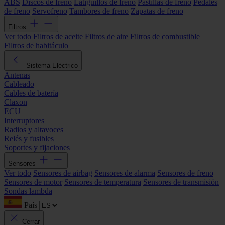
ABS
Discos de freno
Latiguillos de freno
Pastillas de freno
Pedales
de freno
Servofreno
Tambores de freno
Zapatas de freno
Filtros
Ver todo
Filtros de aceite
Filtros de aire
Filtros de combustible
Filtros de habitáculo
Sistema Eléctrico
Antenas
Cableado
Cables de batería
Claxon
ECU
Interruptores
Radios y altavoces
Relés y fusibles
Soportes y fijaciones
Sensores
Ver todo
Sensores de airbag
Sensores de alarma
Sensores de freno
Sensores de motor
Sensores de temperatura
Sensores de transmisión
Sondas lambda
País
Cerrar