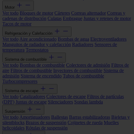
Motor
Ver todo
Bloques de motor
Cárteres
Correas alternador
Correas y
cadenas de distribución
Culatas
Embrague
Juntas y retenes de motor
Tacos de motor
Refrigeración y Calefacción
Ver todo
Aire acondicionado
Bombas de agua
Electroventiladores
Manguitos de radiador y calefacción
Radiadores
Sensores de
temperatura
Termostatos
Sistema de combustible
Ver todo
Bombas de combustible
Colectores de admisión
Filtros de
aire
Filtros de combustible
Inyectores de combustible
Sistema de
admisión
Sistema de encendido
Tubos de combustible
Turbocompresores
Sistema de escape
Ver todo
Catalizadores
Colectores de escape
Filtros de partículas
(DPF)
Juntas de escape
Silenciadores
Sondas lambda
Suspensión
Ver todo
Amortiguadores
Ballestas
Barras estabilizadoras
Bieletas y
silentblocks
Brazos de suspensión
Cojinetes de rueda
Muelles
helicoidales
Rótulas de suspensión