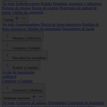
Ver todo
Embellecedores
Pedales
Pegatinas, logotipos y adhesivos
Pinturas de retoque
Pomos de cambio
Protectores de umbral de
puerta
Vinilos de carrocería
Tuning
Ver todo
Amortiguadores
Discos de freno deportivos
Pastillas de
freno deportivas
Muelles de suspensión
Separadores de rueda
Híbridos y Eléctricos
Limpieza y Cuidado
Descubre los recambios
Aceites y Líquidos
Aceite de transmisión
AdBlue®
Limpieza y Cuidado
Carrocería y Molduras
Molduras interiores
Ver todo
Acabados de asiento
Alfombrillas
Cinturones de seguridad