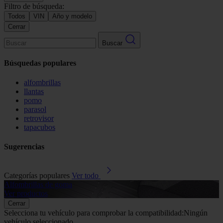
Filtro de búsqueda:
Todos
VIN
Año y modelo
Cerrar
Buscar
Búsquedas populares
alfombrillas
llantas
pomo
parasol
retrovisor
tapacubos
Sugerencias
Categorías populares
Ver todo
Alfombrillas de goma
G
Ver productos
V
Cerrar
Selecciona tu vehículo para comprobar la compatibilidad:
Ningún
vehículo seleccionado