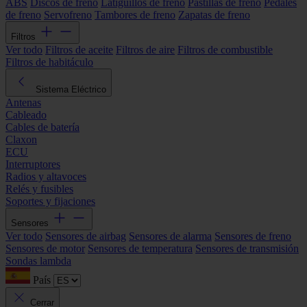
ABS
Discos de freno
Latiguillos de freno
Pastillas de freno
Pedales
de freno
Servofreno
Tambores de freno
Zapatas de freno
Filtros
Ver todo
Filtros de aceite
Filtros de aire
Filtros de combustible
Filtros de habitáculo
Sistema Eléctrico
Antenas
Cableado
Cables de batería
Claxon
ECU
Interruptores
Radios y altavoces
Relés y fusibles
Soportes y fijaciones
Sensores
Ver todo
Sensores de airbag
Sensores de alarma
Sensores de freno
Sensores de motor
Sensores de temperatura
Sensores de transmisión
Sondas lambda
País
Cerrar