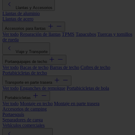
Llantas y Accesorios
Llantas de aluminio
Llantas de acero
Accesorios para llantas
Ver todo
Reparación de llantas
TPMS
Tapacubos
Tuercas y tornillos
de rueda
Viaje y Transporte
Portaequipajes de techo
Ver todo
Bacas de techo
Barras de techo
Cofres de techo
Portabicicletas de techo
Transporte en parte trasera
Ver todo
Enganches de remolque
Portabicicletas de bola
Portabicicletas
Ver todo
Montaje en techo
Montaje en parte trasera
Accesorios de camping
Portaesquís
Separadores de carga
Vehículos comerciales