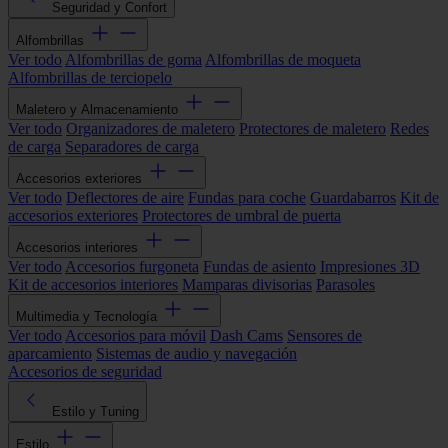
Seguridad y Confort
Alfombrillas
Ver todo
Alfombrillas de goma
Alfombrillas de moqueta
Alfombrillas de terciopelo
Maletero y Almacenamiento
Ver todo
Organizadores de maletero
Protectores de maletero
Redes
de carga
Separadores de carga
Accesorios exteriores
Ver todo
Deflectores de aire
Fundas para coche
Guardabarros
Kit de
accesorios exteriores
Protectores de umbral de puerta
Accesorios interiores
Ver todo
Accesorios furgoneta
Fundas de asiento
Impresiones 3D
Kit de accesorios interiores
Mamparas divisorias
Parasoles
Multimedia y Tecnología
Ver todo
Accesorios para móvil
Dash Cams
Sensores de
aparcamiento
Sistemas de audio y navegación
Accesorios de seguridad
Estilo y Tuning
Estilo