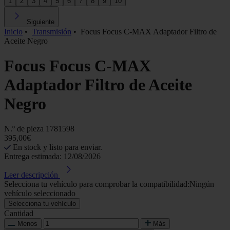
1
2
3
4
5
6
7
8
9
10
Siguiente
Inicio
•
Transmisión
•
Focus Focus C-MAX Adaptador Filtro de
Aceite Negro
Focus Focus C-MAX
Adaptador Filtro de Aceite
Negro
N.º de pieza
1781598
395,00€
En stock y listo para enviar.
Entrega estimada: 12/08/2026
Leer descripción
Selecciona tu vehículo para comprobar la compatibilidad:
Ningún
vehículo seleccionado
Selecciona tu vehículo
Cantidad
Menos
Más