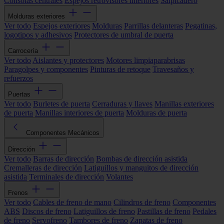
Consolas centrales
Espejos retrovisores interiores
Salpicadero
Molduras exteriores
Ver todo
Espejos exteriores
Molduras
Parrillas delanteras
Pegatinas,
logotipos y adhesivos
Protectores de umbral de puerta
Carrocería
Ver todo
Aislantes y protectores
Motores limpiaparabrisas
Paragolpes y componentes
Pinturas de retoque
Travesaños y
refuerzos
Puertas
Ver todo
Burletes de puerta
Cerraduras y llaves
Manillas exteriores
de puerta
Manillas interiores de puerta
Molduras de puerta
Componentes Mecánicos
Dirección
Ver todo
Barras de dirección
Bombas de dirección asistida
Cremalleras de dirección
Latiguillos y manguitos de dirección
asistida
Terminales de dirección
Volantes
Frenos
Ver todo
Cables de freno de mano
Cilindros de freno
Componentes
ABS
Discos de freno
Latiguillos de freno
Pastillas de freno
Pedales
de freno
Servofreno
Tambores de freno
Zapatas de freno