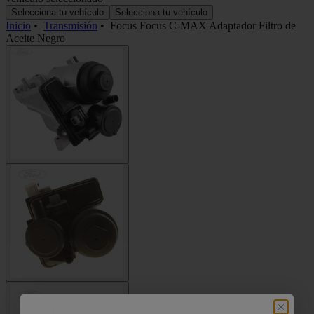
Selecciona tu vehículo
Selecciona tu vehículo
Inicio
•
Transmisión
•
Focus Focus C-MAX Adaptador Filtro de
Aceite Negro