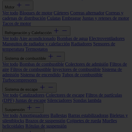
Motor
Ver todo
Bloques de motor
Cárteres
Correas alternador
Correas y
cadenas de distribución
Culatas
Embrague
Juntas y retenes de motor
Tacos de motor
Refrigeración y Calefacción
Ver todo
Aire acondicionado
Bombas de agua
Electroventiladores
Manguitos de radiador y calefacción
Radiadores
Sensores de
temperatura
Termostatos
Sistema de combustible
Ver todo
Bombas de combustible
Colectores de admisión
Filtros de
aire
Filtros de combustible
Inyectores de combustible
Sistema de
admisión
Sistema de encendido
Tubos de combustible
Turbocompresores
Sistema de escape
Ver todo
Catalizadores
Colectores de escape
Filtros de partículas
(DPF)
Juntas de escape
Silenciadores
Sondas lambda
Suspensión
Ver todo
Amortiguadores
Ballestas
Barras estabilizadoras
Bieletas y
silentblocks
Brazos de suspensión
Cojinetes de rueda
Muelles
helicoidales
Rótulas de suspensión