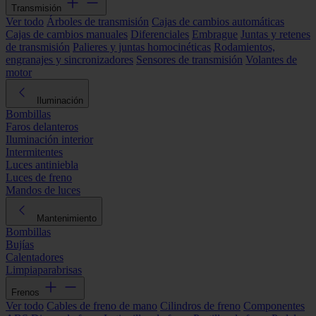
Transmisión
Ver todo
Árboles de transmisión
Cajas de cambios automáticas
Cajas de cambios manuales
Diferenciales
Embrague
Juntas y retenes
de transmisión
Palieres y juntas homocinéticas
Rodamientos,
engranajes y sincronizadores
Sensores de transmisión
Volantes de
motor
Iluminación
Bombillas
Faros delanteros
Iluminación interior
Intermitentes
Luces antiniebla
Luces de freno
Mandos de luces
Mantenimiento
Bombillas
Bujías
Calentadores
Limpiaparabrisas
Frenos
Ver todo
Cables de freno de mano
Cilindros de freno
Componentes