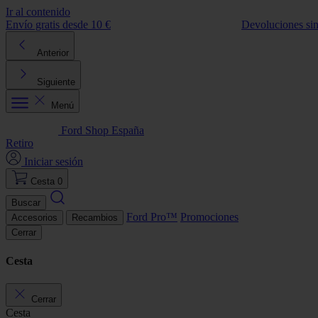
Ir al contenido
Envío gratis desde 10 €
Devoluciones si
Anterior
Siguiente
Menú
Ford Shop España
Retiro
Iniciar sesión
Cesta
0
Buscar
Ford Pro™
Promociones
Accesorios
Recambios
Cerrar
Cesta
Cerrar
Cesta