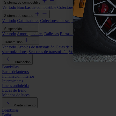
Sistema de combustible
Ver todo
Bombas de combustible
Colectores de admisión
Filtros de ai
Sistema de escape
Ver todo
Catalizadores
Colectores de escape
Filtros de partículas (DP
Suspensión
Ver todo
Amortiguadores
Ballestas
Barras estabilizadoras
Bieletas y s
Transmisión
Ver todo
Árboles de transmisión
Cajas de cambios automáticas
Cajas
sincronizadores
Sensores de transmisión
Volantes de motor
Iluminación
Bombillas
Faros delanteros
Iluminación interior
Intermitentes
Luces antiniebla
Luces de freno
Mandos de luces
Mantenimiento
Bombillas
Bujías