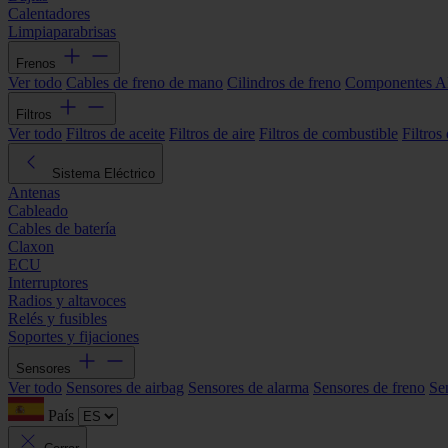
Calentadores
Limpiaparabrisas
Frenos
Ver todo
Cables de freno de mano
Cilindros de freno
Componentes 
Filtros
Ver todo
Filtros de aceite
Filtros de aire
Filtros de combustible
Filtros
Sistema Eléctrico
Antenas
Cableado
Cables de batería
Claxon
ECU
Interruptores
Radios y altavoces
Relés y fusibles
Soportes y fijaciones
Sensores
Ver todo
Sensores de airbag
Sensores de alarma
Sensores de freno
Se
País