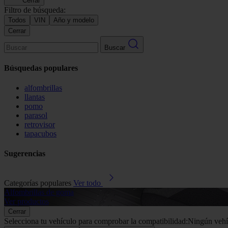
Cerrar
Filtro de búsqueda:
Todos
VIN
Año y modelo
Cerrar
Buscar
Búsquedas populares
alfombrillas
llantas
pomo
parasol
retrovisor
tapacubos
Sugerencias
Categorías populares
Ver todo
Alfombrillas de goma
Ver productos
Cerrar
Selecciona tu vehículo para comprobar la compatibilidad:
Ningún vehí