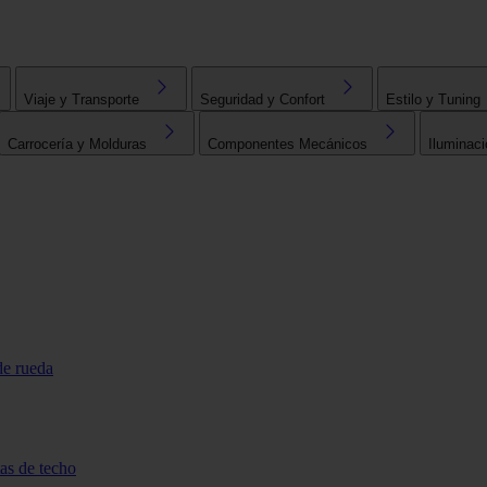
Viaje y Transporte
Seguridad y Confort
Estilo y Tuning
Carrocería y Molduras
Componentes Mecánicos
Iluminaci
de rueda
tas de techo