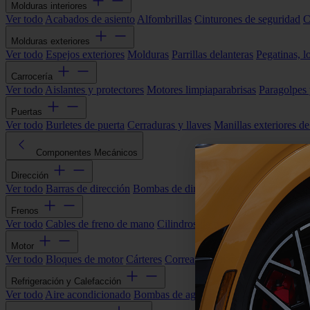
Molduras interiores
Ver todo
Acabados de asiento
Alfombrillas
Cinturones de seguridad
C
Molduras exteriores
Ver todo
Espejos exteriores
Molduras
Parrillas delanteras
Pegatinas, l
Carrocería
Ver todo
Aislantes y protectores
Motores limpiaparabrisas
Paragolpes
Puertas
Ver todo
Burletes de puerta
Cerraduras y llaves
Manillas exteriores de
Componentes Mecánicos
Dirección
Ver todo
Barras de dirección
Bombas de dirección asistida
Cremallera
Frenos
Ver todo
Cables de freno de mano
Cilindros de freno
Componentes 
Motor
Ver todo
Bloques de motor
Cárteres
Correas alternador
Correas y cade
Refrigeración y Calefacción
Ver todo
Aire acondicionado
Bombas de agua
Electroventiladores
Man