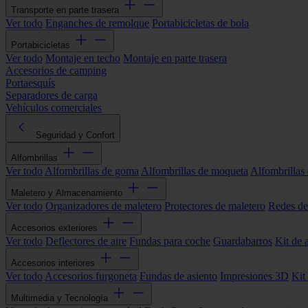
Transporte en parte trasera
Ver todo
Enganches de remolque
Portabicicletas de bola
Portabicicletas
Ver todo
Montaje en techo
Montaje en parte trasera
Accesorios de camping
Portaesquís
Separadores de carga
Vehículos comerciales
Seguridad y Confort
Alfombrillas
Ver todo
Alfombrillas de goma
Alfombrillas de moqueta
Alfombrillas 
Maletero y Almacenamiento
Ver todo
Organizadores de maletero
Protectores de maletero
Redes de
Accesorios exteriores
Ver todo
Deflectores de aire
Fundas para coche
Guardabarros
Kit de 
Accesorios interiores
Ver todo
Accesorios furgoneta
Fundas de asiento
Impresiones 3D
Kit
Multimedia y Tecnología