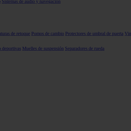
o
Sistemas de audio y navegación
nturas de retoque
Pomos de cambio
Protectores de umbral de puerta
Vin
o deportivas
Muelles de suspensión
Separadores de rueda