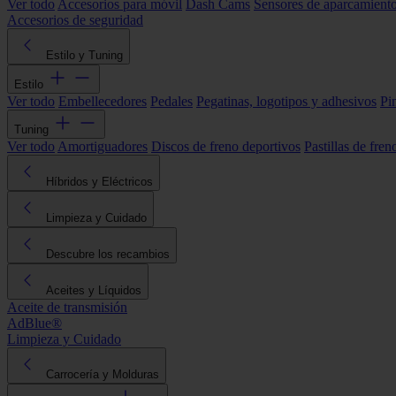
Ver todo
Accesorios para móvil
Dash Cams
Sensores de aparcamient
Accesorios de seguridad
Estilo y Tuning
Estilo
Ver todo
Embellecedores
Pedales
Pegatinas, logotipos y adhesivos
Pi
Tuning
Ver todo
Amortiguadores
Discos de freno deportivos
Pastillas de fren
Híbridos y Eléctricos
Limpieza y Cuidado
Descubre los recambios
Aceites y Líquidos
Aceite de transmisión
AdBlue®
Limpieza y Cuidado
Carrocería y Molduras