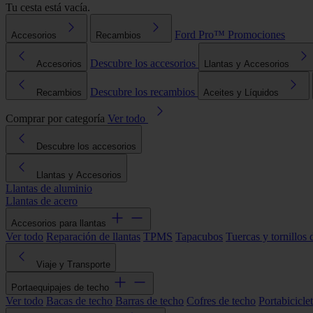
Tu cesta está vacía.
Ford Pro™
Promociones
Accesorios
Recambios
Descubre los accesorios
Accesorios
Llantas y Accesorios
Descubre los recambios
Recambios
Aceites y Líquidos
Comprar por categoría
Ver todo
Descubre los accesorios
Llantas y Accesorios
Llantas de aluminio
Llantas de acero
Accesorios para llantas
Ver todo
Reparación de llantas
TPMS
Tapacubos
Tuercas y tornillos 
Viaje y Transporte
Portaequipajes de techo
Ver todo
Bacas de techo
Barras de techo
Cofres de techo
Portabicicle