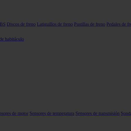
ABS
Discos de freno
Latiguillos de freno
Pastillas de freno
Pedales de f
 de habitáculo
nsores de motor
Sensores de temperatura
Sensores de transmisión
Sond