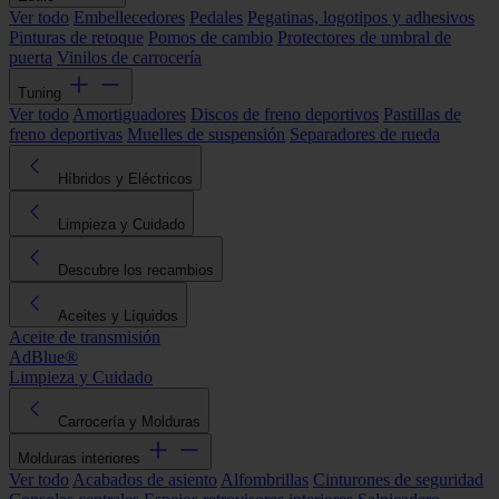
Ver todo
Embellecedores
Pedales
Pegatinas, logotipos y adhesivos
Pinturas de retoque
Pomos de cambio
Protectores de umbral de
puerta
Vinilos de carrocería
Tuning
Ver todo
Amortiguadores
Discos de freno deportivos
Pastillas de
freno deportivas
Muelles de suspensión
Separadores de rueda
Híbridos y Eléctricos
Limpieza y Cuidado
Descubre los recambios
Aceites y Líquidos
Aceite de transmisión
AdBlue®
Limpieza y Cuidado
Carrocería y Molduras
Molduras interiores
Ver todo
Acabados de asiento
Alfombrillas
Cinturones de seguridad