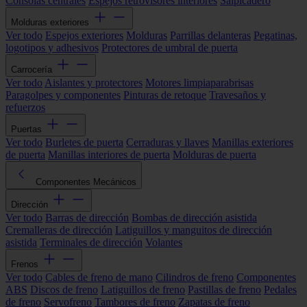
Consolas centrales
Espejos retrovisores interiores
Salpicadero
Molduras exteriores
Ver todo
Espejos exteriores
Molduras
Parrillas delanteras
Pegatinas,
logotipos y adhesivos
Protectores de umbral de puerta
Carrocería
Ver todo
Aislantes y protectores
Motores limpiaparabrisas
Paragolpes y componentes
Pinturas de retoque
Travesaños y
refuerzos
Puertas
Ver todo
Burletes de puerta
Cerraduras y llaves
Manillas exteriores
de puerta
Manillas interiores de puerta
Molduras de puerta
Componentes Mecánicos
Dirección
Ver todo
Barras de dirección
Bombas de dirección asistida
Cremalleras de dirección
Latiguillos y manguitos de dirección
asistida
Terminales de dirección
Volantes
Frenos
Ver todo
Cables de freno de mano
Cilindros de freno
Componentes
ABS
Discos de freno
Latiguillos de freno
Pastillas de freno
Pedales
de freno
Servofreno
Tambores de freno
Zapatas de freno