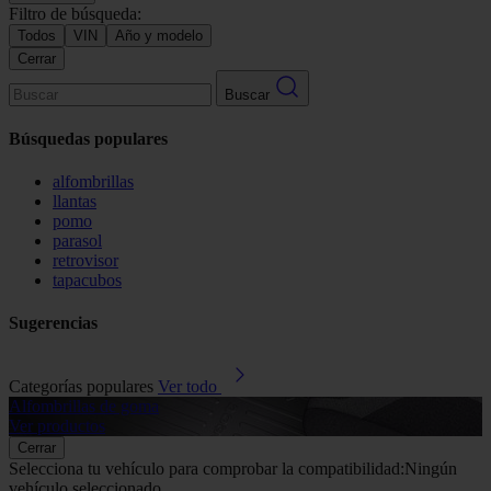
Filtro de búsqueda:
Todos
VIN
Año y modelo
Cerrar
Buscar
Búsquedas populares
alfombrillas
llantas
pomo
parasol
retrovisor
tapacubos
Sugerencias
Categorías populares
Ver todo
Alfombrillas de goma
G
Ver productos
V
Cerrar
Selecciona tu vehículo para comprobar la compatibilidad:
Ningún
vehículo seleccionado