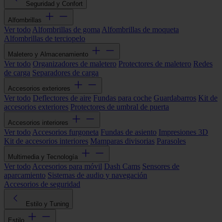
Seguridad y Confort
Alfombrillas
Ver todo
Alfombrillas de goma
Alfombrillas de moqueta
Alfombrillas de terciopelo
Maletero y Almacenamiento
Ver todo
Organizadores de maletero
Protectores de maletero
Redes
de carga
Separadores de carga
Accesorios exteriores
Ver todo
Deflectores de aire
Fundas para coche
Guardabarros
Kit de
accesorios exteriores
Protectores de umbral de puerta
Accesorios interiores
Ver todo
Accesorios furgoneta
Fundas de asiento
Impresiones 3D
Kit de accesorios interiores
Mamparas divisorias
Parasoles
Multimedia y Tecnología
Ver todo
Accesorios para móvil
Dash Cams
Sensores de
aparcamiento
Sistemas de audio y navegación
Accesorios de seguridad
Estilo y Tuning
Estilo