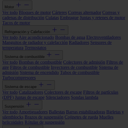
Motor
Ver todo
Bloques de motor
Cárteres
Correas alternador
Correas y
cadenas de distribución
Culatas
Embrague
Juntas y retenes de motor
Tacos de motor
Refrigeración y Calefacción
Ver todo
Aire acondicionado
Bombas de agua
Electroventiladores
Manguitos de radiador y calefacción
Radiadores
Sensores de
temperatura
Termostatos
Sistema de combustible
Ver todo
Bombas de combustible
Colectores de admisión
Filtros de
aire
Filtros de combustible
Inyectores de combustible
Sistema de
admisión
Sistema de encendido
Tubos de combustible
Turbocompresores
Sistema de escape
Ver todo
Catalizadores
Colectores de escape
Filtros de partículas
(DPF)
Juntas de escape
Silenciadores
Sondas lambda
Suspensión
Ver todo
Amortiguadores
Ballestas
Barras estabilizadoras
Bieletas y
silentblocks
Brazos de suspensión
Cojinetes de rueda
Muelles
helicoidales
Rótulas de suspensión