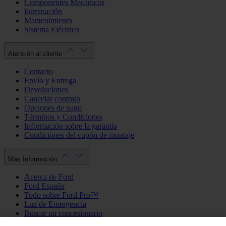
Componentes Mecánicos
Iluminación
Mantenimiento
Sistema Eléctrico
Atención al cliente
Contacto
Envío y Entrega
Devoluciones
Cancelar contrato
Opciones de pago
Términos y Condiciones
Información sobre la garantía
Condiciones del cupón de montaje
Más Información
Acerca de Ford
Ford España
Todo sobre Ford Pro™
Luz de Emergencia
Buscar un concesionario
Política de cookies