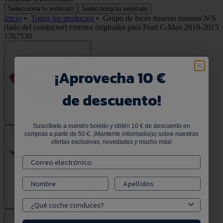
Selecciona tu vehículo
Selecciona tu vehículo
Inicio
•
Todos los productos
•
Grupo de luces traseras traseras N/S
(lado del conductor) exterior originales para Ford C-Max 2010-2015
1767530
¡
Aprovecha 10 €
de descuento!
Suscríbete a nuestro boletín y obtén 10 € de descuento en
compras a partir de 50 €. ¡Mantente informado(a) sobre nuestras
ofertas exclusivas, novedades y mucho más!