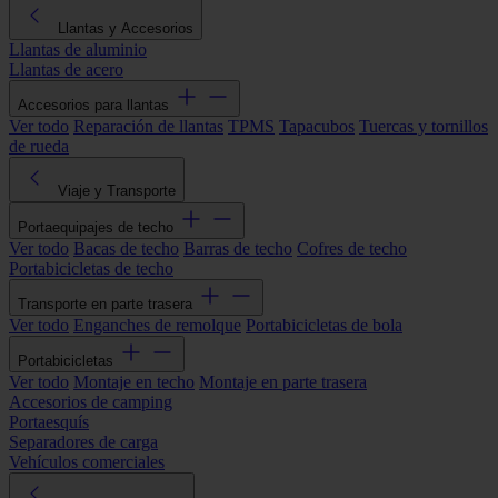
Llantas y Accesorios
Llantas de aluminio
Llantas de acero
Accesorios para llantas
Ver todo
Reparación de llantas
TPMS
Tapacubos
Tuercas y tornillos
de rueda
Viaje y Transporte
Portaequipajes de techo
Ver todo
Bacas de techo
Barras de techo
Cofres de techo
Portabicicletas de techo
Transporte en parte trasera
Ver todo
Enganches de remolque
Portabicicletas de bola
Portabicicletas
Ver todo
Montaje en techo
Montaje en parte trasera
Accesorios de camping
Portaesquís
Separadores de carga
Vehículos comerciales