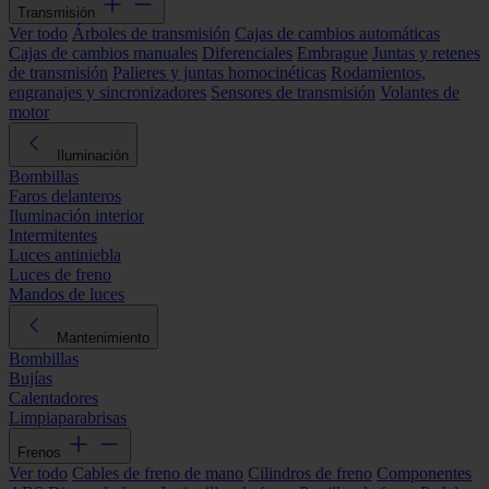
Transmisión
Ver todo
Árboles de transmisión
Cajas de cambios automáticas
Cajas de cambios manuales
Diferenciales
Embrague
Juntas y retenes
de transmisión
Palieres y juntas homocinéticas
Rodamientos,
engranajes y sincronizadores
Sensores de transmisión
Volantes de
motor
Iluminación
Bombillas
Faros delanteros
Iluminación interior
Intermitentes
Luces antiniebla
Luces de freno
Mandos de luces
Mantenimiento
Bombillas
Bujías
Calentadores
Limpiaparabrisas
Frenos
Ver todo
Cables de freno de mano
Cilindros de freno
Componentes