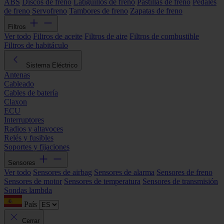
ABS
Discos de freno
Latiguillos de freno
Pastillas de freno
Pedales
de freno
Servofreno
Tambores de freno
Zapatas de freno
Filtros
Ver todo
Filtros de aceite
Filtros de aire
Filtros de combustible
Filtros de habitáculo
Sistema Eléctrico
Antenas
Cableado
Cables de batería
Claxon
ECU
Interruptores
Radios y altavoces
Relés y fusibles
Soportes y fijaciones
Sensores
Ver todo
Sensores de airbag
Sensores de alarma
Sensores de freno
Sensores de motor
Sensores de temperatura
Sensores de transmisión
Sondas lambda
País
Cerrar