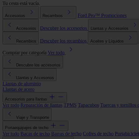
Tu cesta está vacía.
Ford Pro™
Promociones
Accesorios
Recambios
Descubre los accesorios
Accesorios
Llantas y Accesorios
Descubre los recambios
Recambios
Aceites y Líquidos
Comprar por categoría
Ver todo
Descubre los accesorios
Llantas y Accesorios
Llantas de aluminio
Llantas de acero
Accesorios para llantas
Ver todo
Reparación de llantas
TPMS
Tapacubos
Tuercas y tornillos 
Viaje y Transporte
Portaequipajes de techo
Ver todo
Bacas de techo
Barras de techo
Cofres de techo
Portabicicle