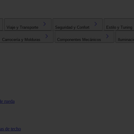
Viaje y Transporte
Seguridad y Confort
Estilo y Tuning
Carrocería y Molduras
Componentes Mecánicos
Iluminaci
de rueda
tas de techo