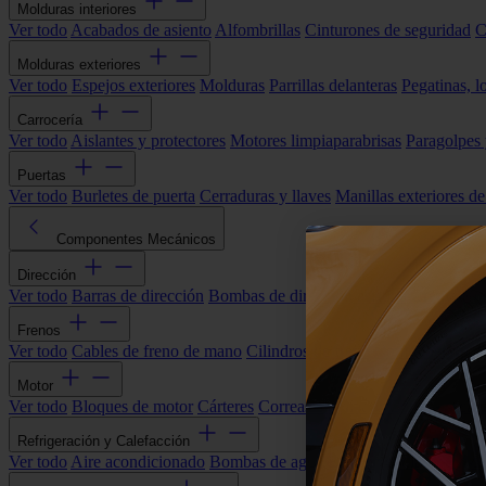
Molduras interiores
Ver todo
Acabados de asiento
Alfombrillas
Cinturones de seguridad
C
Molduras exteriores
Ver todo
Espejos exteriores
Molduras
Parrillas delanteras
Pegatinas, l
Carrocería
Ver todo
Aislantes y protectores
Motores limpiaparabrisas
Paragolpes
Puertas
Ver todo
Burletes de puerta
Cerraduras y llaves
Manillas exteriores de
Componentes Mecánicos
Dirección
Ver todo
Barras de dirección
Bombas de dirección asistida
Cremallera
Frenos
Ver todo
Cables de freno de mano
Cilindros de freno
Componentes 
Motor
Ver todo
Bloques de motor
Cárteres
Correas alternador
Correas y cade
Refrigeración y Calefacción
Ver todo
Aire acondicionado
Bombas de agua
Electroventiladores
Man