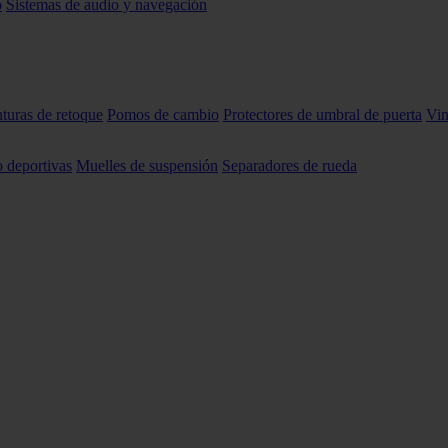
o
Sistemas de audio y navegación
nturas de retoque
Pomos de cambio
Protectores de umbral de puerta
Vin
o deportivas
Muelles de suspensión
Separadores de rueda