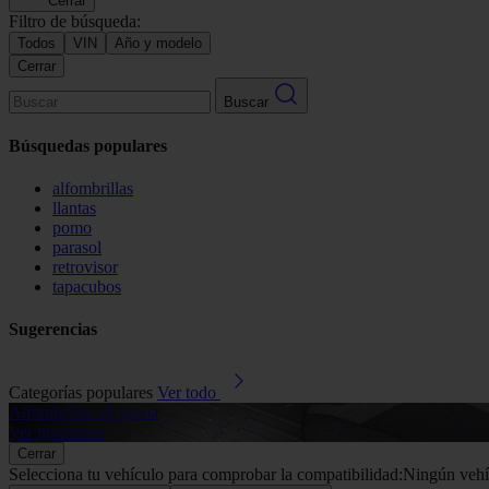
Cerrar
Filtro de búsqueda:
Todos
VIN
Año y modelo
Cerrar
Buscar
Búsquedas populares
alfombrillas
llantas
pomo
parasol
retrovisor
tapacubos
Sugerencias
Categorías populares
Ver todo
Alfombrillas de goma
Ver productos
Cerrar
Selecciona tu vehículo para comprobar la compatibilidad:
Ningún vehí