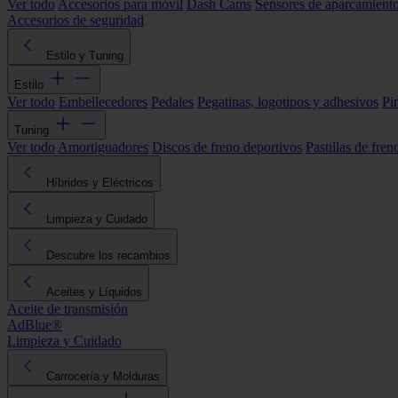
Ver todo
Accesorios para móvil
Dash Cams
Sensores de aparcamient
Accesorios de seguridad
Estilo y Tuning
Estilo
Ver todo
Embellecedores
Pedales
Pegatinas, logotipos y adhesivos
Pi
Tuning
Ver todo
Amortiguadores
Discos de freno deportivos
Pastillas de fren
Híbridos y Eléctricos
Limpieza y Cuidado
Descubre los recambios
Aceites y Líquidos
Aceite de transmisión
AdBlue®
Limpieza y Cuidado
Carrocería y Molduras