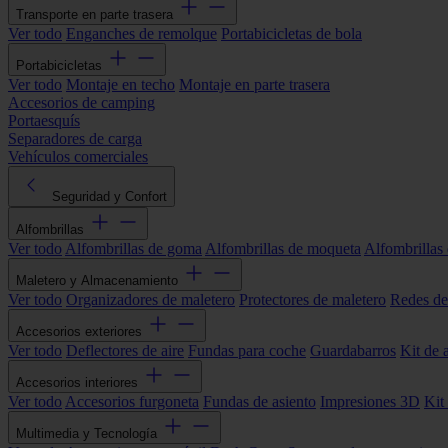
Transporte en parte trasera
Ver todo
Enganches de remolque
Portabicicletas de bola
Portabicicletas
Ver todo
Montaje en techo
Montaje en parte trasera
Accesorios de camping
Portaesquís
Separadores de carga
Vehículos comerciales
Seguridad y Confort
Alfombrillas
Ver todo
Alfombrillas de goma
Alfombrillas de moqueta
Alfombrillas 
Maletero y Almacenamiento
Ver todo
Organizadores de maletero
Protectores de maletero
Redes de
Accesorios exteriores
Ver todo
Deflectores de aire
Fundas para coche
Guardabarros
Kit de 
Accesorios interiores
Ver todo
Accesorios furgoneta
Fundas de asiento
Impresiones 3D
Kit
Multimedia y Tecnología