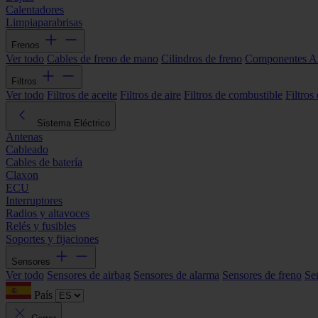
Calentadores
Limpiaparabrisas
Frenos
Ver todo
Cables de freno de mano
Cilindros de freno
Componentes 
Filtros
Ver todo
Filtros de aceite
Filtros de aire
Filtros de combustible
Filtros
Sistema Eléctrico
Antenas
Cableado
Cables de batería
Claxon
ECU
Interruptores
Radios y altavoces
Relés y fusibles
Soportes y fijaciones
Sensores
Ver todo
Sensores de airbag
Sensores de alarma
Sensores de freno
Se
País