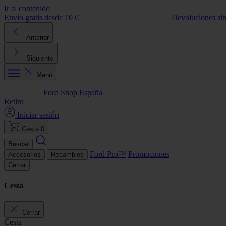
Ir al contenido
Envío gratis desde 10 €
Devoluciones si
Anterior
Siguiente
Menú
Ford Shop España
Retiro
Iniciar sesión
Cesta
0
Buscar
Ford Pro™
Promociones
Accesorios
Recambios
Cerrar
Cesta
Cerrar
Cesta