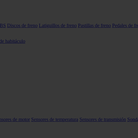
ABS
Discos de freno
Latiguillos de freno
Pastillas de freno
Pedales de f
 de habitáculo
nsores de motor
Sensores de temperatura
Sensores de transmisión
Sond