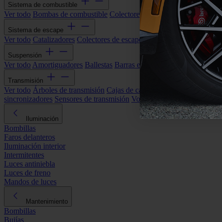
Sistema de combustible
Ver todo
Bombas de combustible
Colectores de admisión
Filtros de ai
Sistema de escape
Ver todo
Catalizadores
Colectores de escape
Filtros de partículas (DP
Suspensión
Ver todo
Amortiguadores
Ballestas
Barras estabilizadoras
Bieletas y s
Transmisión
Ver todo
Árboles de transmisión
Cajas de cambios automáticas
Cajas
sincronizadores
Sensores de transmisión
Volantes de motor
Iluminación
Bombillas
Faros delanteros
Iluminación interior
Intermitentes
Luces antiniebla
Luces de freno
Mandos de luces
Mantenimiento
Bombillas
Bujías