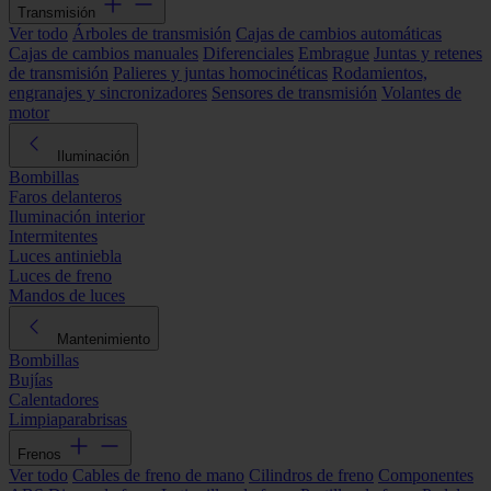
Transmisión
Ver todo
Árboles de transmisión
Cajas de cambios automáticas
Cajas de cambios manuales
Diferenciales
Embrague
Juntas y retenes
de transmisión
Palieres y juntas homocinéticas
Rodamientos,
engranajes y sincronizadores
Sensores de transmisión
Volantes de
motor
Iluminación
Bombillas
Faros delanteros
Iluminación interior
Intermitentes
Luces antiniebla
Luces de freno
Mandos de luces
Mantenimiento
Bombillas
Bujías
Calentadores
Limpiaparabrisas
Frenos
Ver todo
Cables de freno de mano
Cilindros de freno
Componentes