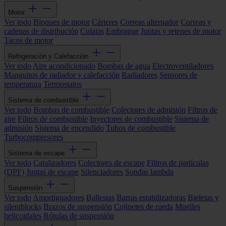
Motor
Ver todo
Bloques de motor
Cárteres
Correas alternador
Correas y
cadenas de distribución
Culatas
Embrague
Juntas y retenes de motor
Tacos de motor
Refrigeración y Calefacción
Ver todo
Aire acondicionado
Bombas de agua
Electroventiladores
Manguitos de radiador y calefacción
Radiadores
Sensores de
temperatura
Termostatos
Sistema de combustible
Ver todo
Bombas de combustible
Colectores de admisión
Filtros de
aire
Filtros de combustible
Inyectores de combustible
Sistema de
admisión
Sistema de encendido
Tubos de combustible
Turbocompresores
Sistema de escape
Ver todo
Catalizadores
Colectores de escape
Filtros de partículas
(DPF)
Juntas de escape
Silenciadores
Sondas lambda
Suspensión
Ver todo
Amortiguadores
Ballestas
Barras estabilizadoras
Bieletas y
silentblocks
Brazos de suspensión
Cojinetes de rueda
Muelles
helicoidales
Rótulas de suspensión