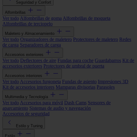
Seguridad y Confort
Alfombrillas
Ver todo
Alfombrillas de goma
Alfombrillas de moqueta
Alfombrillas de terciopelo
Maletero y Almacenamiento
Ver todo
Organizadores de maletero
Protectores de maletero
Redes
de carga
Separadores de carga
Accesorios exteriores
Ver todo
Deflectores de aire
Fundas para coche
Guardabarros
Kit de
accesorios exteriores
Protectores de umbral de puerta
Accesorios interiores
Ver todo
Accesorios furgoneta
Fundas de asiento
Impresiones 3D
Kit de accesorios interiores
Mamparas divisorias
Parasoles
Multimedia y Tecnología
Ver todo
Accesorios para móvil
Dash Cams
Sensores de
aparcamiento
Sistemas de audio y navegación
Accesorios de seguridad
Estilo y Tuning
Estilo