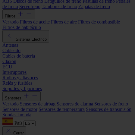
ABS
Discos de freno
Latiguillos de freno
Pastillas de freno
Pedales
de freno
Servofreno
Tambores de freno
Zapatas de freno
Filtros
Ver todo
Filtros de aceite
Filtros de aire
Filtros de combustible
Filtros de habitáculo
Sistema Eléctrico
Antenas
Cableado
Cables de batería
Claxon
ECU
Interruptores
Radios y altavoces
Relés y fusibles
Soportes y fijaciones
Sensores
Ver todo
Sensores de airbag
Sensores de alarma
Sensores de freno
Sensores de motor
Sensores de temperatura
Sensores de transmisión
Sondas lambda
País
Cerrar