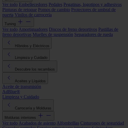
Ver todo
Embellecedores
Pedales
Pegatinas, logotipos y adhesivos
Pinturas de retoque
Pomos de cambio
Protectores de umbral de
puerta
Vinilos de carrocería
Tuning
Ver todo
Amortiguadores
Discos de freno deportivos
Pastillas de
freno deportivas
Muelles de suspensión
Separadores de rueda
Híbridos y Eléctricos
Limpieza y Cuidado
Descubre los recambios
Aceites y Líquidos
Aceite de transmisión
AdBlue®
Limpieza y Cuidado
Carrocería y Molduras
Molduras interiores
Ver todo
Acabados de asiento
Alfombrillas
Cinturones de seguridad