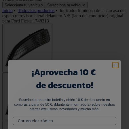
Selecciona tu vehículo
Selecciona tu vehículo
Inicio
•
Todos los productos
•
Indicador luminoso de la carcasa del
espejo retrovisor lateral delantero N/S (lado del conductor) original
para Ford Fiesta 1748313
¡
Aprovecha 10 €
de descuento!
Suscríbete a nuestro boletín y obtén 10 € de descuento en
compras a partir de 50 €. ¡Mantente informado(a) sobre nuestras
ofertas exclusivas, novedades y mucho más!