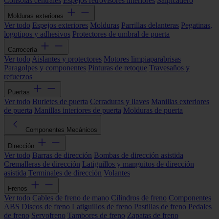
Consolas centrales
Espejos retrovisores interiores
Salpicadero
Molduras exteriores
Ver todo
Espejos exteriores
Molduras
Parrillas delanteras
Pegatinas,
logotipos y adhesivos
Protectores de umbral de puerta
Carrocería
Ver todo
Aislantes y protectores
Motores limpiaparabrisas
Paragolpes y componentes
Pinturas de retoque
Travesaños y
refuerzos
Puertas
Ver todo
Burletes de puerta
Cerraduras y llaves
Manillas exteriores
de puerta
Manillas interiores de puerta
Molduras de puerta
Componentes Mecánicos
Dirección
Ver todo
Barras de dirección
Bombas de dirección asistida
Cremalleras de dirección
Latiguillos y manguitos de dirección
asistida
Terminales de dirección
Volantes
Frenos
Ver todo
Cables de freno de mano
Cilindros de freno
Componentes
ABS
Discos de freno
Latiguillos de freno
Pastillas de freno
Pedales
de freno
Servofreno
Tambores de freno
Zapatas de freno