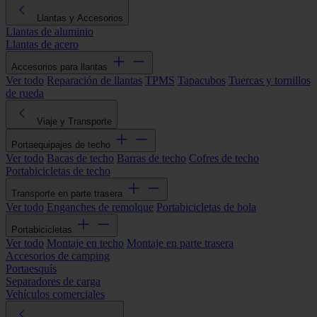
Llantas y Accesorios
Llantas de aluminio
Llantas de acero
Accesorios para llantas
Ver todo
Reparación de llantas
TPMS
Tapacubos
Tuercas y tornillos
de rueda
Viaje y Transporte
Portaequipajes de techo
Ver todo
Bacas de techo
Barras de techo
Cofres de techo
Portabicicletas de techo
Transporte en parte trasera
Ver todo
Enganches de remolque
Portabicicletas de bola
Portabicicletas
Ver todo
Montaje en techo
Montaje en parte trasera
Accesorios de camping
Portaesquís
Separadores de carga
Vehículos comerciales