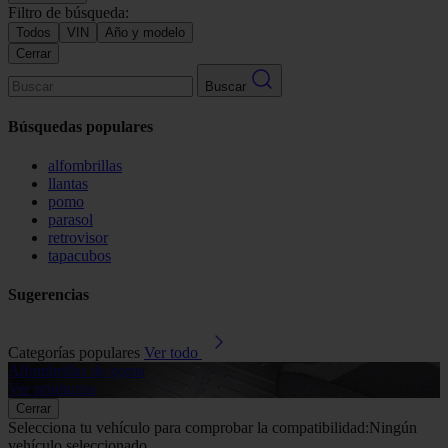
Filtro de búsqueda:
Todos
VIN
Año y modelo
Cerrar
Buscar
Búsquedas populares
alfombrillas
llantas
pomo
parasol
retrovisor
tapacubos
Sugerencias
Categorías populares
Ver todo
Alfombrillas de goma
G
Ver productos
V
Cerrar
Selecciona tu vehículo para comprobar la compatibilidad:
Ningún
vehículo seleccionado