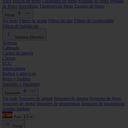
ABS
Discos de freno
Latiguillos de freno
Pastillas de freno
Pedales
de freno
Servofreno
Tambores de freno
Zapatas de freno
Filtros
Ver todo
Filtros de aceite
Filtros de aire
Filtros de combustible
Filtros de habitáculo
Sistema Eléctrico
Antenas
Cableado
Cables de batería
Claxon
ECU
Interruptores
Radios y altavoces
Relés y fusibles
Soportes y fijaciones
Sensores
Ver todo
Sensores de airbag
Sensores de alarma
Sensores de freno
Sensores de motor
Sensores de temperatura
Sensores de transmisión
Sondas lambda
País
Cerrar