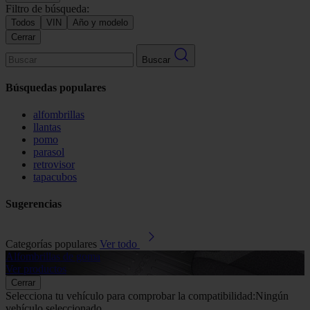
Filtro de búsqueda:
Todos
VIN
Año y modelo
Cerrar
Buscar
Búsquedas populares
alfombrillas
llantas
pomo
parasol
retrovisor
tapacubos
Sugerencias
Categorías populares
Ver todo
Alfombrillas de goma
G
Ver productos
V
Cerrar
Selecciona tu vehículo para comprobar la compatibilidad:
Ningún
vehículo seleccionado