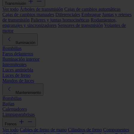
Transmisión
Ver todo
Árboles de transmisión
Cajas de cambios automáticas
Cajas de cambios manuales
Diferenciales
Embrague
Juntas y retenes
de transmisión
Palieres y juntas homocinéticas
Rodamientos,
engranajes y sincronizadores
Sensores de transmisión
Volantes de
motor
Iluminación
Bombillas
Faros delanteros
Iluminación interior
Intermitentes
Luces antiniebla
Luces de freno
Mandos de luces
Mantenimiento
Bombillas
Bujías
Calentadores
Limpiaparabrisas
Frenos
Ver todo
Cables de freno de mano
Cilindros de freno
Componentes