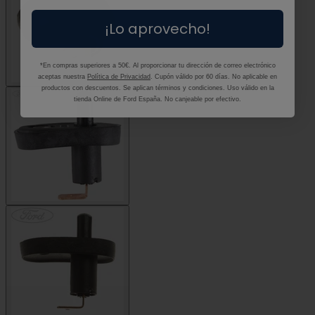
¡Lo aprovecho!
*En compras superiores a 50€. Al proporcionar tu dirección de correo electrónico
aceptas nuestra
Política de Privacidad
. Cupón válido por 60 días. No aplicable en
productos con descuentos. Se aplican términos y condiciones. Uso válido en la
tienda Online de Ford España. No canjeable por efectivo.