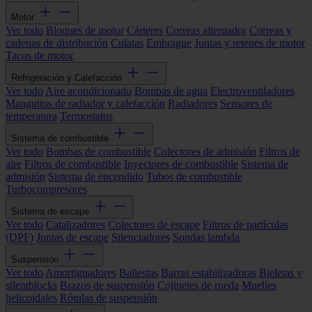
Motor
Ver todo
Bloques de motor
Cárteres
Correas alternador
Correas y
cadenas de distribución
Culatas
Embrague
Juntas y retenes de motor
Tacos de motor
Refrigeración y Calefacción
Ver todo
Aire acondicionado
Bombas de agua
Electroventiladores
Manguitos de radiador y calefacción
Radiadores
Sensores de
temperatura
Termostatos
Sistema de combustible
Ver todo
Bombas de combustible
Colectores de admisión
Filtros de
aire
Filtros de combustible
Inyectores de combustible
Sistema de
admisión
Sistema de encendido
Tubos de combustible
Turbocompresores
Sistema de escape
Ver todo
Catalizadores
Colectores de escape
Filtros de partículas
(DPF)
Juntas de escape
Silenciadores
Sondas lambda
Suspensión
Ver todo
Amortiguadores
Ballestas
Barras estabilizadoras
Bieletas y
silentblocks
Brazos de suspensión
Cojinetes de rueda
Muelles
helicoidales
Rótulas de suspensión