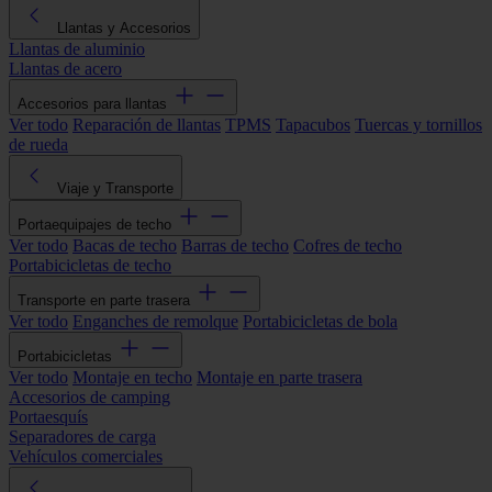
Llantas y Accesorios
Llantas de aluminio
Llantas de acero
Accesorios para llantas
Ver todo
Reparación de llantas
TPMS
Tapacubos
Tuercas y tornillos
de rueda
Viaje y Transporte
Portaequipajes de techo
Ver todo
Bacas de techo
Barras de techo
Cofres de techo
Portabicicletas de techo
Transporte en parte trasera
Ver todo
Enganches de remolque
Portabicicletas de bola
Portabicicletas
Ver todo
Montaje en techo
Montaje en parte trasera
Accesorios de camping
Portaesquís
Separadores de carga
Vehículos comerciales