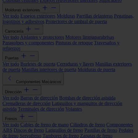
Consolas centrales
Espejos retrovisores interiores
Salpicadero
Molduras exteriores
Ver todo
Espejos exteriores
Molduras
Parrillas delanteras
Pegatinas,
logotipos y adhesivos
Protectores de umbral de puerta
Carrocería
Ver todo
Aislantes y protectores
Motores limpiaparabrisas
Paragolpes y componentes
Pinturas de retoque
Travesaños y
refuerzos
Puertas
Ver todo
Burletes de puerta
Cerraduras y llaves
Manillas exteriores
de puerta
Manillas interiores de puerta
Molduras de puerta
Componentes Mecánicos
Dirección
Ver todo
Barras de dirección
Bombas de dirección asistida
Cremalleras de dirección
Latiguillos y manguitos de dirección
asistida
Terminales de dirección
Volantes
Frenos
Ver todo
Cables de freno de mano
Cilindros de freno
Componentes
ABS
Discos de freno
Latiguillos de freno
Pastillas de freno
Pedales
de freno
Servofreno
Tambores de freno
Zapatas de freno