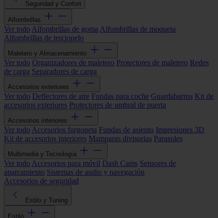
Seguridad y Confort
Alfombrillas
Ver todo
Alfombrillas de goma
Alfombrillas de moqueta
Alfombrillas de terciopelo
Maletero y Almacenamiento
Ver todo
Organizadores de maletero
Protectores de maletero
Redes
de carga
Separadores de carga
Accesorios exteriores
Ver todo
Deflectores de aire
Fundas para coche
Guardabarros
Kit de
accesorios exteriores
Protectores de umbral de puerta
Accesorios interiores
Ver todo
Accesorios furgoneta
Fundas de asiento
Impresiones 3D
Kit de accesorios interiores
Mamparas divisorias
Parasoles
Multimedia y Tecnología
Ver todo
Accesorios para móvil
Dash Cams
Sensores de
aparcamiento
Sistemas de audio y navegación
Accesorios de seguridad
Estilo y Tuning
Estilo