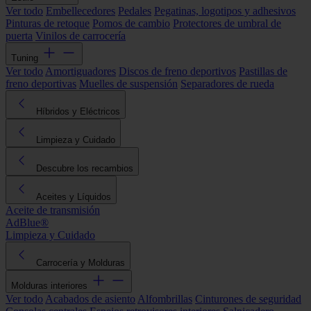
Ver todo
Embellecedores
Pedales
Pegatinas, logotipos y adhesivos
Pinturas de retoque
Pomos de cambio
Protectores de umbral de
puerta
Vinilos de carrocería
Tuning
Ver todo
Amortiguadores
Discos de freno deportivos
Pastillas de
freno deportivas
Muelles de suspensión
Separadores de rueda
Híbridos y Eléctricos
Limpieza y Cuidado
Descubre los recambios
Aceites y Líquidos
Aceite de transmisión
AdBlue®
Limpieza y Cuidado
Carrocería y Molduras
Molduras interiores
Ver todo
Acabados de asiento
Alfombrillas
Cinturones de seguridad