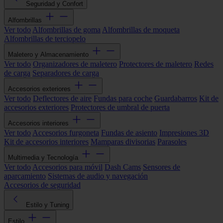
Seguridad y Confort
Alfombrillas
Ver todo
Alfombrillas de goma
Alfombrillas de moqueta
Alfombrillas de terciopelo
Maletero y Almacenamiento
Ver todo
Organizadores de maletero
Protectores de maletero
Redes
de carga
Separadores de carga
Accesorios exteriores
Ver todo
Deflectores de aire
Fundas para coche
Guardabarros
Kit de
accesorios exteriores
Protectores de umbral de puerta
Accesorios interiores
Ver todo
Accesorios furgoneta
Fundas de asiento
Impresiones 3D
Kit de accesorios interiores
Mamparas divisorias
Parasoles
Multimedia y Tecnología
Ver todo
Accesorios para móvil
Dash Cams
Sensores de
aparcamiento
Sistemas de audio y navegación
Accesorios de seguridad
Estilo y Tuning
Estilo