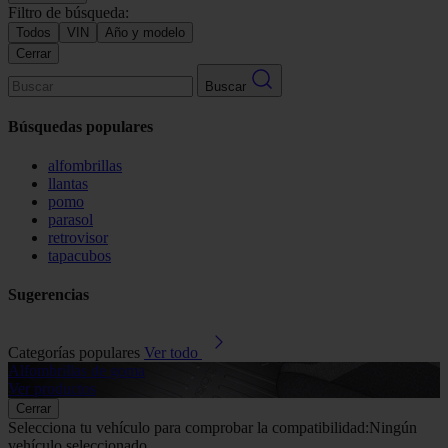
Filtro de búsqueda:
Todos
VIN
Año y modelo
Cerrar
Buscar
Búsquedas populares
alfombrillas
llantas
pomo
parasol
retrovisor
tapacubos
Sugerencias
Categorías populares
Ver todo
Alfombrillas de goma
G
Ver productos
V
Cerrar
Selecciona tu vehículo para comprobar la compatibilidad:
Ningún
vehículo seleccionado