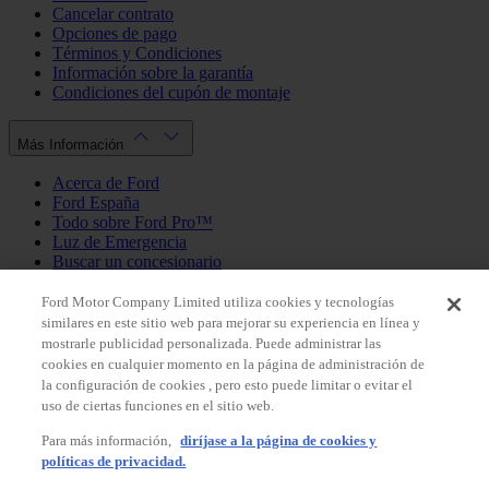
Cancelar contrato
Opciones de pago
Términos y Condiciones
Información sobre la garantía
Condiciones del cupón de montaje
Más Información
Acerca de Ford
Ford España
Todo sobre Ford Pro™
Luz de Emergencia
Buscar un concesionario
Política de cookies
Política de privacidad
Ford Motor Company Limited utiliza cookies y tecnologías
similares en este sitio web para mejorar su experiencia en línea y
mostrarle publicidad personalizada. Puede administrar las
Mi Cuenta
cookies en cualquier momento en la página de administración de
la configuración de cookies , pero esto puede limitar o evitar el
Iniciar sesión / Registrarse
uso de ciertas funciones en el sitio web.
Mis pedidos
Para más información,
diríjase a la página de cookies y
País
políticas de privacidad.
Facebook
X
Instagram
Youtube
LinkedIn