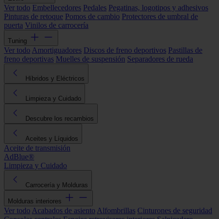
Ver todo
Embellecedores
Pedales
Pegatinas, logotipos y adhesivos
Pinturas de retoque
Pomos de cambio
Protectores de umbral de
puerta
Vinilos de carrocería
Tuning
Ver todo
Amortiguadores
Discos de freno deportivos
Pastillas de
freno deportivas
Muelles de suspensión
Separadores de rueda
Híbridos y Eléctricos
Limpieza y Cuidado
Descubre los recambios
Aceites y Líquidos
Aceite de transmisión
AdBlue®
Limpieza y Cuidado
Carrocería y Molduras
Molduras interiores
Ver todo
Acabados de asiento
Alfombrillas
Cinturones de seguridad