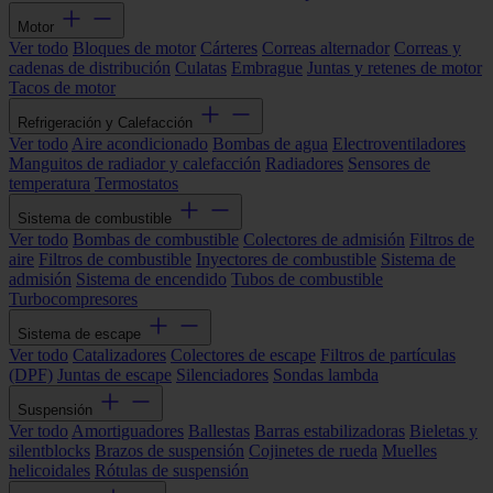
Motor
Ver todo
Bloques de motor
Cárteres
Correas alternador
Correas y
cadenas de distribución
Culatas
Embrague
Juntas y retenes de motor
Tacos de motor
Refrigeración y Calefacción
Ver todo
Aire acondicionado
Bombas de agua
Electroventiladores
Manguitos de radiador y calefacción
Radiadores
Sensores de
temperatura
Termostatos
Sistema de combustible
Ver todo
Bombas de combustible
Colectores de admisión
Filtros de
aire
Filtros de combustible
Inyectores de combustible
Sistema de
admisión
Sistema de encendido
Tubos de combustible
Turbocompresores
Sistema de escape
Ver todo
Catalizadores
Colectores de escape
Filtros de partículas
(DPF)
Juntas de escape
Silenciadores
Sondas lambda
Suspensión
Ver todo
Amortiguadores
Ballestas
Barras estabilizadoras
Bieletas y
silentblocks
Brazos de suspensión
Cojinetes de rueda
Muelles
helicoidales
Rótulas de suspensión