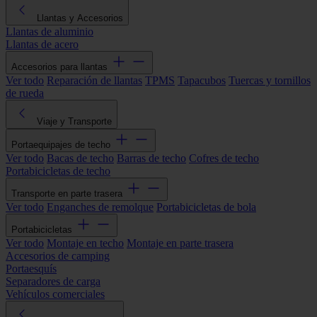
Llantas y Accesorios
Llantas de aluminio
Llantas de acero
Accesorios para llantas
Ver todo
Reparación de llantas
TPMS
Tapacubos
Tuercas y tornillos
de rueda
Viaje y Transporte
Portaequipajes de techo
Ver todo
Bacas de techo
Barras de techo
Cofres de techo
Portabicicletas de techo
Transporte en parte trasera
Ver todo
Enganches de remolque
Portabicicletas de bola
Portabicicletas
Ver todo
Montaje en techo
Montaje en parte trasera
Accesorios de camping
Portaesquís
Separadores de carga
Vehículos comerciales