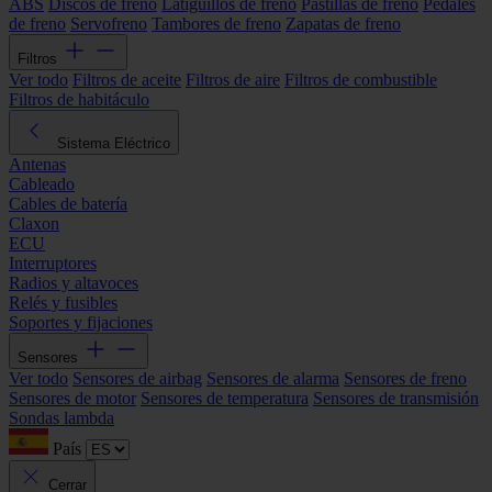
ABS
Discos de freno
Latiguillos de freno
Pastillas de freno
Pedales
de freno
Servofreno
Tambores de freno
Zapatas de freno
Filtros
Ver todo
Filtros de aceite
Filtros de aire
Filtros de combustible
Filtros de habitáculo
Sistema Eléctrico
Antenas
Cableado
Cables de batería
Claxon
ECU
Interruptores
Radios y altavoces
Relés y fusibles
Soportes y fijaciones
Sensores
Ver todo
Sensores de airbag
Sensores de alarma
Sensores de freno
Sensores de motor
Sensores de temperatura
Sensores de transmisión
Sondas lambda
País
Cerrar