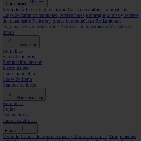
Transmisión
Ver todo
Árboles de transmisión
Cajas de cambios automáticas
Cajas de cambios manuales
Diferenciales
Embrague
Juntas y retenes
de transmisión
Palieres y juntas homocinéticas
Rodamientos,
engranajes y sincronizadores
Sensores de transmisión
Volantes de
motor
Iluminación
Bombillas
Faros delanteros
Iluminación interior
Intermitentes
Luces antiniebla
Luces de freno
Mandos de luces
Mantenimiento
Bombillas
Bujías
Calentadores
Limpiaparabrisas
Frenos
Ver todo
Cables de freno de mano
Cilindros de freno
Componentes