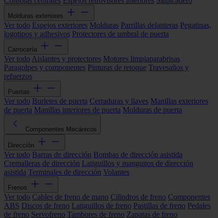
Consolas centrales
Espejos retrovisores interiores
Salpicadero
Molduras exteriores
Ver todo
Espejos exteriores
Molduras
Parrillas delanteras
Pegatinas,
logotipos y adhesivos
Protectores de umbral de puerta
Carrocería
Ver todo
Aislantes y protectores
Motores limpiaparabrisas
Paragolpes y componentes
Pinturas de retoque
Travesaños y
refuerzos
Puertas
Ver todo
Burletes de puerta
Cerraduras y llaves
Manillas exteriores
de puerta
Manillas interiores de puerta
Molduras de puerta
Componentes Mecánicos
Dirección
Ver todo
Barras de dirección
Bombas de dirección asistida
Cremalleras de dirección
Latiguillos y manguitos de dirección
asistida
Terminales de dirección
Volantes
Frenos
Ver todo
Cables de freno de mano
Cilindros de freno
Componentes
ABS
Discos de freno
Latiguillos de freno
Pastillas de freno
Pedales
de freno
Servofreno
Tambores de freno
Zapatas de freno