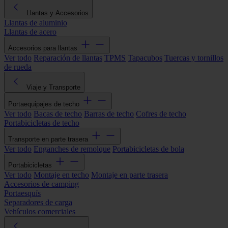
Llantas y Accesorios
Llantas de aluminio
Llantas de acero
Accesorios para llantas
Ver todo
Reparación de llantas
TPMS
Tapacubos
Tuercas y tornillos
de rueda
Viaje y Transporte
Portaequipajes de techo
Ver todo
Bacas de techo
Barras de techo
Cofres de techo
Portabicicletas de techo
Transporte en parte trasera
Ver todo
Enganches de remolque
Portabicicletas de bola
Portabicicletas
Ver todo
Montaje en techo
Montaje en parte trasera
Accesorios de camping
Portaesquís
Separadores de carga
Vehículos comerciales