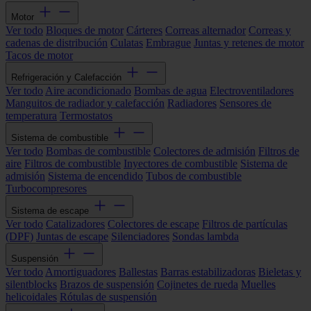
Motor
Ver todo
Bloques de motor
Cárteres
Correas alternador
Correas y
cadenas de distribución
Culatas
Embrague
Juntas y retenes de motor
Tacos de motor
Refrigeración y Calefacción
Ver todo
Aire acondicionado
Bombas de agua
Electroventiladores
Manguitos de radiador y calefacción
Radiadores
Sensores de
temperatura
Termostatos
Sistema de combustible
Ver todo
Bombas de combustible
Colectores de admisión
Filtros de
aire
Filtros de combustible
Inyectores de combustible
Sistema de
admisión
Sistema de encendido
Tubos de combustible
Turbocompresores
Sistema de escape
Ver todo
Catalizadores
Colectores de escape
Filtros de partículas
(DPF)
Juntas de escape
Silenciadores
Sondas lambda
Suspensión
Ver todo
Amortiguadores
Ballestas
Barras estabilizadoras
Bieletas y
silentblocks
Brazos de suspensión
Cojinetes de rueda
Muelles
helicoidales
Rótulas de suspensión