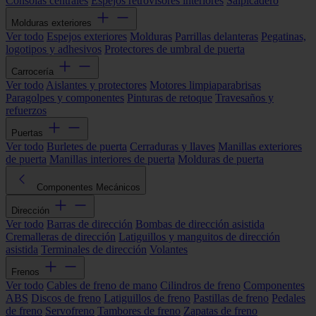
Consolas centrales
Espejos retrovisores interiores
Salpicadero
Molduras exteriores
Ver todo
Espejos exteriores
Molduras
Parrillas delanteras
Pegatinas,
logotipos y adhesivos
Protectores de umbral de puerta
Carrocería
Ver todo
Aislantes y protectores
Motores limpiaparabrisas
Paragolpes y componentes
Pinturas de retoque
Travesaños y
refuerzos
Puertas
Ver todo
Burletes de puerta
Cerraduras y llaves
Manillas exteriores
de puerta
Manillas interiores de puerta
Molduras de puerta
Componentes Mecánicos
Dirección
Ver todo
Barras de dirección
Bombas de dirección asistida
Cremalleras de dirección
Latiguillos y manguitos de dirección
asistida
Terminales de dirección
Volantes
Frenos
Ver todo
Cables de freno de mano
Cilindros de freno
Componentes
ABS
Discos de freno
Latiguillos de freno
Pastillas de freno
Pedales
de freno
Servofreno
Tambores de freno
Zapatas de freno