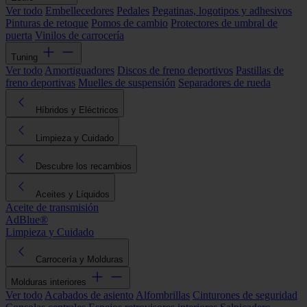
Ver todo
Embellecedores
Pedales
Pegatinas, logotipos y adhesivos
Pinturas de retoque
Pomos de cambio
Protectores de umbral de
puerta
Vinilos de carrocería
Tuning
Ver todo
Amortiguadores
Discos de freno deportivos
Pastillas de
freno deportivas
Muelles de suspensión
Separadores de rueda
Híbridos y Eléctricos
Limpieza y Cuidado
Descubre los recambios
Aceites y Líquidos
Aceite de transmisión
AdBlue®
Limpieza y Cuidado
Carrocería y Molduras
Molduras interiores
Ver todo
Acabados de asiento
Alfombrillas
Cinturones de seguridad