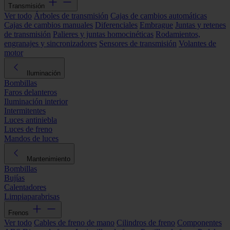
Transmisión
Ver todo
Árboles de transmisión
Cajas de cambios automáticas
Cajas de cambios manuales
Diferenciales
Embrague
Juntas y retenes
de transmisión
Palieres y juntas homocinéticas
Rodamientos,
engranajes y sincronizadores
Sensores de transmisión
Volantes de
motor
Iluminación
Bombillas
Faros delanteros
Iluminación interior
Intermitentes
Luces antiniebla
Luces de freno
Mandos de luces
Mantenimiento
Bombillas
Bujías
Calentadores
Limpiaparabrisas
Frenos
Ver todo
Cables de freno de mano
Cilindros de freno
Componentes