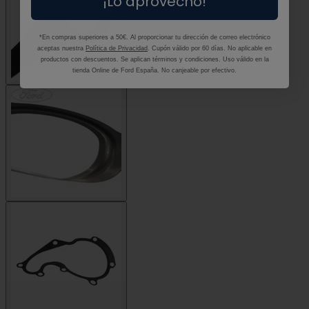
¡Lo aprovecho!
*En compras superiores a 50€. Al proporcionar tu dirección de correo electrónico
aceptas nuestra
Política de Privacidad
. Cupón válido por 60 días. No aplicable en
productos con descuentos. Se aplican términos y condiciones. Uso válido en la
tienda Online de Ford España. No canjeable por efectivo.