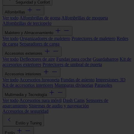
Seguridad y Confort
Alfombrillas
Ver todo
Alfombrillas de goma
Alfombrillas de moqueta
Alfombrillas de terciopelo
Maletero y Almacenamiento
Ver todo
Organizadores de maletero
Protectores de maletero
Redes
de carga
Separadores de carga
Accesorios exteriores
Ver todo
Deflectores de aire
Fundas para coche
Guardabarros
Kit de
accesorios exteriores
Protectores de umbral de puerta
Accesorios interiores
Ver todo
Accesorios furgoneta
Fundas de asiento
Impresiones 3D
Kit de accesorios interiores
Mamparas divisorias
Parasoles
Multimedia y Tecnología
Ver todo
Accesorios para móvil
Dash Cams
Sensores de
aparcamiento
Sistemas de audio y navegación
Accesorios de seguridad
Estilo y Tuning
Estilo