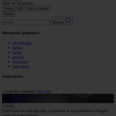
Filtro de búsqueda:
Todos
VIN
Año y modelo
Cerrar
Buscar
Búsquedas populares
alfombrillas
llantas
pomo
parasol
retrovisor
tapacubos
Sugerencias
Categorías populares
Ver todo
Alfombrillas de goma
G
Ver productos
V
Cerrar
Selecciona tu vehículo para comprobar la compatibilidad:
Ningún
vehículo seleccionado