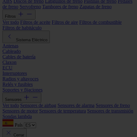
ABS
Discos de freno
Latiguillos de freno
Pastillas de freno
Pedales
de freno
Servofreno
Tambores de freno
Zapatas de freno
Filtros
Ver todo
Filtros de aceite
Filtros de aire
Filtros de combustible
Filtros de habitáculo
Sistema Eléctrico
Antenas
Cableado
Cables de batería
Claxon
ECU
Interruptores
Radios y altavoces
Relés y fusibles
Soportes y fijaciones
Sensores
Ver todo
Sensores de airbag
Sensores de alarma
Sensores de freno
Sensores de motor
Sensores de temperatura
Sensores de transmisión
Sondas lambda
País
Cerrar