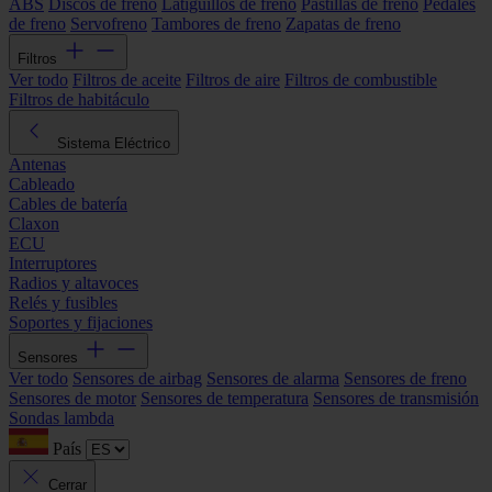
ABS
Discos de freno
Latiguillos de freno
Pastillas de freno
Pedales
de freno
Servofreno
Tambores de freno
Zapatas de freno
Filtros
Ver todo
Filtros de aceite
Filtros de aire
Filtros de combustible
Filtros de habitáculo
Sistema Eléctrico
Antenas
Cableado
Cables de batería
Claxon
ECU
Interruptores
Radios y altavoces
Relés y fusibles
Soportes y fijaciones
Sensores
Ver todo
Sensores de airbag
Sensores de alarma
Sensores de freno
Sensores de motor
Sensores de temperatura
Sensores de transmisión
Sondas lambda
País
Cerrar