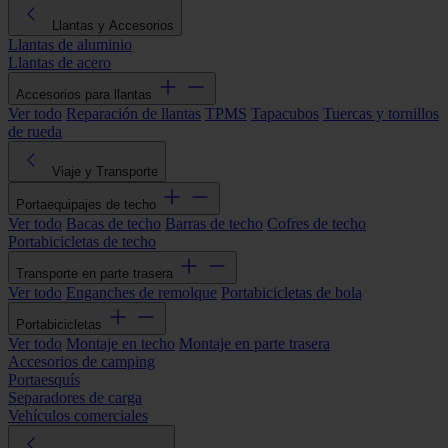
Llantas y Accesorios
Llantas de aluminio
Llantas de acero
Accesorios para llantas
Ver todo
Reparación de llantas
TPMS
Tapacubos
Tuercas y tornillos
de rueda
Viaje y Transporte
Portaequipajes de techo
Ver todo
Bacas de techo
Barras de techo
Cofres de techo
Portabicicletas de techo
Transporte en parte trasera
Ver todo
Enganches de remolque
Portabicicletas de bola
Portabicicletas
Ver todo
Montaje en techo
Montaje en parte trasera
Accesorios de camping
Portaesquís
Separadores de carga
Vehículos comerciales