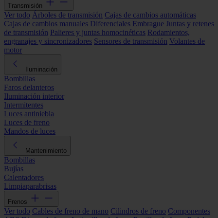
Transmisión
Ver todo
Árboles de transmisión
Cajas de cambios automáticas
Cajas de cambios manuales
Diferenciales
Embrague
Juntas y retenes
de transmisión
Palieres y juntas homocinéticas
Rodamientos,
engranajes y sincronizadores
Sensores de transmisión
Volantes de
motor
Iluminación
Bombillas
Faros delanteros
Iluminación interior
Intermitentes
Luces antiniebla
Luces de freno
Mandos de luces
Mantenimiento
Bombillas
Bujías
Calentadores
Limpiaparabrisas
Frenos
Ver todo
Cables de freno de mano
Cilindros de freno
Componentes