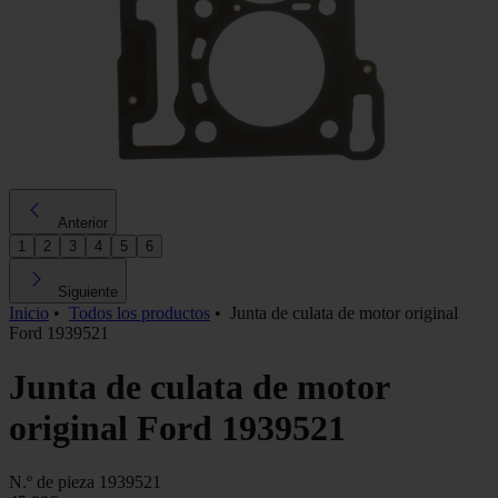
Anterior
1
2
3
4
5
6
Siguiente
Inicio
•
Todos los productos
•
Junta de culata de motor original
Ford 1939521
Junta de culata de motor
original Ford 1939521
N.º de pieza
1939521