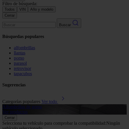
Filtro de búsqueda:
Todos
VIN
Año y modelo
Cerrar
Buscar
Búsquedas populares
alfombrillas
llantas
pomo
parasol
retrovisor
tapacubos
Sugerencias
Categorías populares
Ver todo
Alfombrillas de goma
G
Ver productos
V
Cerrar
Selecciona tu vehículo para comprobar la compatibilidad:
Ningún
vehículo seleccionado