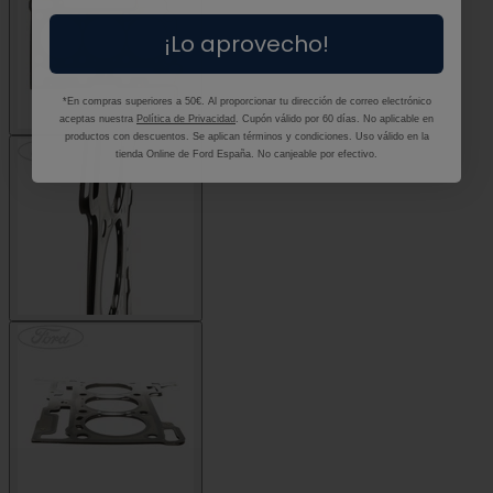
¡Lo aprovecho!
*En compras superiores a 50€. Al proporcionar tu dirección de correo electrónico
aceptas nuestra
Política de Privacidad
. Cupón válido por 60 días. No aplicable en
productos con descuentos. Se aplican términos y condiciones. Uso válido en la
tienda Online de Ford España. No canjeable por efectivo.