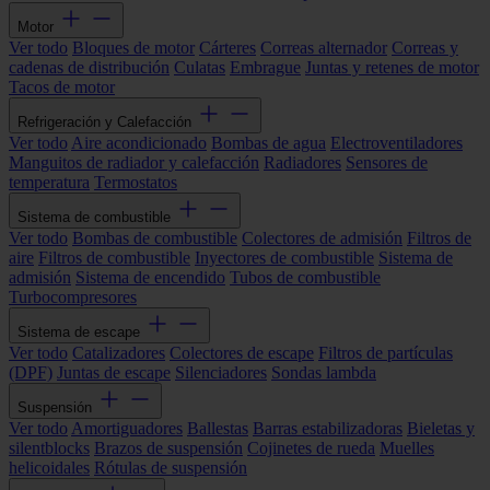
Motor
Ver todo
Bloques de motor
Cárteres
Correas alternador
Correas y
cadenas de distribución
Culatas
Embrague
Juntas y retenes de motor
Tacos de motor
Refrigeración y Calefacción
Ver todo
Aire acondicionado
Bombas de agua
Electroventiladores
Manguitos de radiador y calefacción
Radiadores
Sensores de
temperatura
Termostatos
Sistema de combustible
Ver todo
Bombas de combustible
Colectores de admisión
Filtros de
aire
Filtros de combustible
Inyectores de combustible
Sistema de
admisión
Sistema de encendido
Tubos de combustible
Turbocompresores
Sistema de escape
Ver todo
Catalizadores
Colectores de escape
Filtros de partículas
(DPF)
Juntas de escape
Silenciadores
Sondas lambda
Suspensión
Ver todo
Amortiguadores
Ballestas
Barras estabilizadoras
Bieletas y
silentblocks
Brazos de suspensión
Cojinetes de rueda
Muelles
helicoidales
Rótulas de suspensión