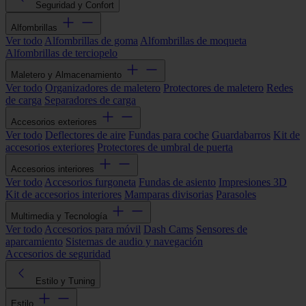
Seguridad y Confort
Alfombrillas
Ver todo
Alfombrillas de goma
Alfombrillas de moqueta
Alfombrillas de terciopelo
Maletero y Almacenamiento
Ver todo
Organizadores de maletero
Protectores de maletero
Redes
de carga
Separadores de carga
Accesorios exteriores
Ver todo
Deflectores de aire
Fundas para coche
Guardabarros
Kit de
accesorios exteriores
Protectores de umbral de puerta
Accesorios interiores
Ver todo
Accesorios furgoneta
Fundas de asiento
Impresiones 3D
Kit de accesorios interiores
Mamparas divisorias
Parasoles
Multimedia y Tecnología
Ver todo
Accesorios para móvil
Dash Cams
Sensores de
aparcamiento
Sistemas de audio y navegación
Accesorios de seguridad
Estilo y Tuning
Estilo