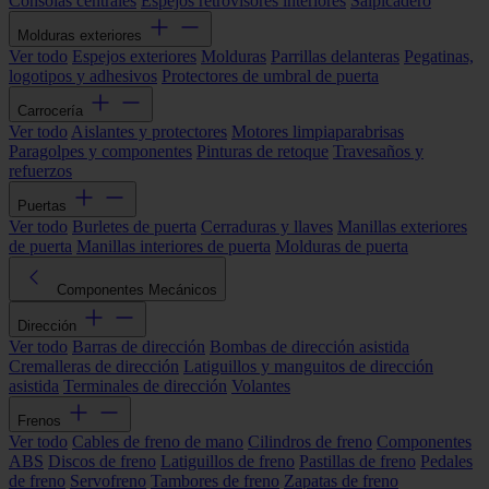
Consolas centrales
Espejos retrovisores interiores
Salpicadero
Molduras exteriores
Ver todo
Espejos exteriores
Molduras
Parrillas delanteras
Pegatinas,
logotipos y adhesivos
Protectores de umbral de puerta
Carrocería
Ver todo
Aislantes y protectores
Motores limpiaparabrisas
Paragolpes y componentes
Pinturas de retoque
Travesaños y
refuerzos
Puertas
Ver todo
Burletes de puerta
Cerraduras y llaves
Manillas exteriores
de puerta
Manillas interiores de puerta
Molduras de puerta
Componentes Mecánicos
Dirección
Ver todo
Barras de dirección
Bombas de dirección asistida
Cremalleras de dirección
Latiguillos y manguitos de dirección
asistida
Terminales de dirección
Volantes
Frenos
Ver todo
Cables de freno de mano
Cilindros de freno
Componentes
ABS
Discos de freno
Latiguillos de freno
Pastillas de freno
Pedales
de freno
Servofreno
Tambores de freno
Zapatas de freno