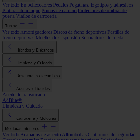
Ver todo
Embellecedores
Pedales
Pegatinas, logotipos y adhesivos
Pinturas de retoque
Pomos de cambio
Protectores de umbral de
puerta
Vinilos de carrocería
Tuning
Ver todo
Amortiguadores
Discos de freno deportivos
Pastillas de
freno deportivas
Muelles de suspensión
Separadores de rueda
Híbridos y Eléctricos
Limpieza y Cuidado
Descubre los recambios
Aceites y Líquidos
Aceite de transmisión
AdBlue®
Limpieza y Cuidado
Carrocería y Molduras
Molduras interiores
Ver todo
Acabados de asiento
Alfombrillas
Cinturones de seguridad