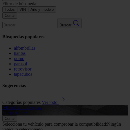
Filtro de búsqueda:
Todos
VIN
Año y modelo
Cerrar
Buscar
Búsquedas populares
alfombrillas
llantas
pomo
parasol
retrovisor
tapacubos
Sugerencias
Categorías populares
Ver todo
Alfombrillas de goma
G
Ver productos
V
Cerrar
Selecciona tu vehículo para comprobar la compatibilidad:
Ningún
vehículo seleccionado