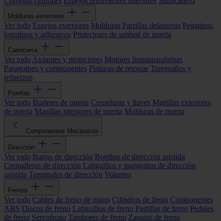
Consolas centrales
Espejos retrovisores interiores
Salpicadero
Molduras exteriores
Ver todo
Espejos exteriores
Molduras
Parrillas delanteras
Pegatinas,
logotipos y adhesivos
Protectores de umbral de puerta
Carrocería
Ver todo
Aislantes y protectores
Motores limpiaparabrisas
Paragolpes y componentes
Pinturas de retoque
Travesaños y
refuerzos
Puertas
Ver todo
Burletes de puerta
Cerraduras y llaves
Manillas exteriores
de puerta
Manillas interiores de puerta
Molduras de puerta
Componentes Mecánicos
Dirección
Ver todo
Barras de dirección
Bombas de dirección asistida
Cremalleras de dirección
Latiguillos y manguitos de dirección
asistida
Terminales de dirección
Volantes
Frenos
Ver todo
Cables de freno de mano
Cilindros de freno
Componentes
ABS
Discos de freno
Latiguillos de freno
Pastillas de freno
Pedales
de freno
Servofreno
Tambores de freno
Zapatas de freno