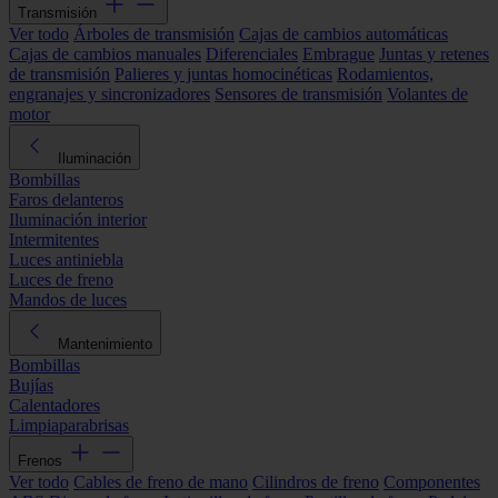
Transmisión
Ver todo
Árboles de transmisión
Cajas de cambios automáticas
Cajas de cambios manuales
Diferenciales
Embrague
Juntas y retenes
de transmisión
Palieres y juntas homocinéticas
Rodamientos,
engranajes y sincronizadores
Sensores de transmisión
Volantes de
motor
Iluminación
Bombillas
Faros delanteros
Iluminación interior
Intermitentes
Luces antiniebla
Luces de freno
Mandos de luces
Mantenimiento
Bombillas
Bujías
Calentadores
Limpiaparabrisas
Frenos
Ver todo
Cables de freno de mano
Cilindros de freno
Componentes