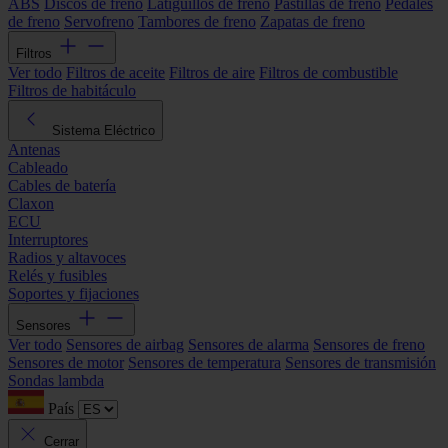
ABS
Discos de freno
Latiguillos de freno
Pastillas de freno
Pedales
de freno
Servofreno
Tambores de freno
Zapatas de freno
Filtros
Ver todo
Filtros de aceite
Filtros de aire
Filtros de combustible
Filtros de habitáculo
Sistema Eléctrico
Antenas
Cableado
Cables de batería
Claxon
ECU
Interruptores
Radios y altavoces
Relés y fusibles
Soportes y fijaciones
Sensores
Ver todo
Sensores de airbag
Sensores de alarma
Sensores de freno
Sensores de motor
Sensores de temperatura
Sensores de transmisión
Sondas lambda
País
Cerrar