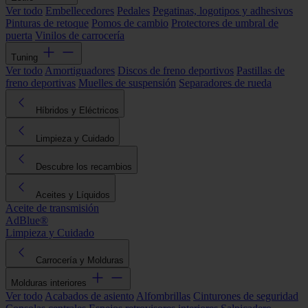
Ver todo
Embellecedores
Pedales
Pegatinas, logotipos y adhesivos
Pinturas de retoque
Pomos de cambio
Protectores de umbral de
puerta
Vinilos de carrocería
Tuning
Ver todo
Amortiguadores
Discos de freno deportivos
Pastillas de
freno deportivas
Muelles de suspensión
Separadores de rueda
Híbridos y Eléctricos
Limpieza y Cuidado
Descubre los recambios
Aceites y Líquidos
Aceite de transmisión
AdBlue®
Limpieza y Cuidado
Carrocería y Molduras
Molduras interiores
Ver todo
Acabados de asiento
Alfombrillas
Cinturones de seguridad