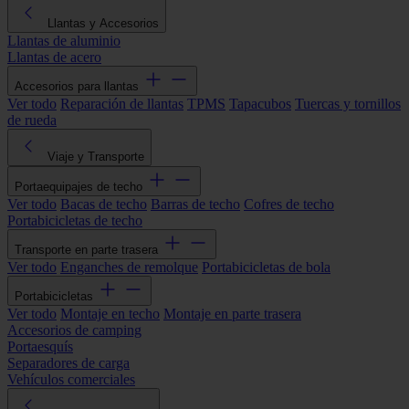
Llantas y Accesorios
Llantas de aluminio
Llantas de acero
Accesorios para llantas
Ver todo
Reparación de llantas
TPMS
Tapacubos
Tuercas y tornillos
de rueda
Viaje y Transporte
Portaequipajes de techo
Ver todo
Bacas de techo
Barras de techo
Cofres de techo
Portabicicletas de techo
Transporte en parte trasera
Ver todo
Enganches de remolque
Portabicicletas de bola
Portabicicletas
Ver todo
Montaje en techo
Montaje en parte trasera
Accesorios de camping
Portaesquís
Separadores de carga
Vehículos comerciales