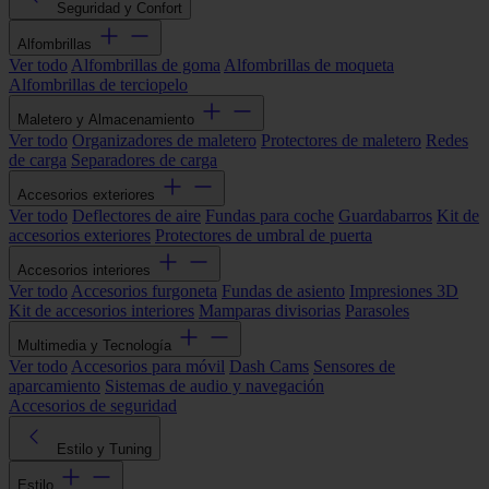
Seguridad y Confort
Alfombrillas
Ver todo
Alfombrillas de goma
Alfombrillas de moqueta
Alfombrillas de terciopelo
Maletero y Almacenamiento
Ver todo
Organizadores de maletero
Protectores de maletero
Redes
de carga
Separadores de carga
Accesorios exteriores
Ver todo
Deflectores de aire
Fundas para coche
Guardabarros
Kit de
accesorios exteriores
Protectores de umbral de puerta
Accesorios interiores
Ver todo
Accesorios furgoneta
Fundas de asiento
Impresiones 3D
Kit de accesorios interiores
Mamparas divisorias
Parasoles
Multimedia y Tecnología
Ver todo
Accesorios para móvil
Dash Cams
Sensores de
aparcamiento
Sistemas de audio y navegación
Accesorios de seguridad
Estilo y Tuning
Estilo