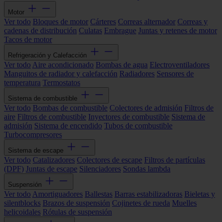
Motor
Ver todo
Bloques de motor
Cárteres
Correas alternador
Correas y
cadenas de distribución
Culatas
Embrague
Juntas y retenes de motor
Tacos de motor
Refrigeración y Calefacción
Ver todo
Aire acondicionado
Bombas de agua
Electroventiladores
Manguitos de radiador y calefacción
Radiadores
Sensores de
temperatura
Termostatos
Sistema de combustible
Ver todo
Bombas de combustible
Colectores de admisión
Filtros de
aire
Filtros de combustible
Inyectores de combustible
Sistema de
admisión
Sistema de encendido
Tubos de combustible
Turbocompresores
Sistema de escape
Ver todo
Catalizadores
Colectores de escape
Filtros de partículas
(DPF)
Juntas de escape
Silenciadores
Sondas lambda
Suspensión
Ver todo
Amortiguadores
Ballestas
Barras estabilizadoras
Bieletas y
silentblocks
Brazos de suspensión
Cojinetes de rueda
Muelles
helicoidales
Rótulas de suspensión