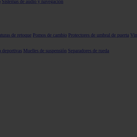
o
Sistemas de audio y navegación
nturas de retoque
Pomos de cambio
Protectores de umbral de puerta
Vin
o deportivas
Muelles de suspensión
Separadores de rueda