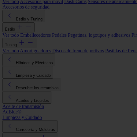
Ver todo
Accesorios para móvil
Dash Cams
Sensores de aparcamient
Accesorios de seguridad
Estilo y Tuning
Estilo
Ver todo
Embellecedores
Pedales
Pegatinas, logotipos y adhesivos
Pi
Tuning
Ver todo
Amortiguadores
Discos de freno deportivos
Pastillas de fren
Híbridos y Eléctricos
Limpieza y Cuidado
Descubre los recambios
Aceites y Líquidos
Aceite de transmisión
AdBlue®
Limpieza y Cuidado
Carrocería y Molduras