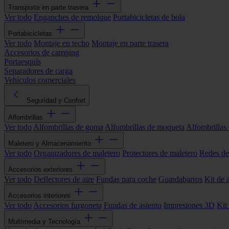
Transporte en parte trasera
Ver todo
Enganches de remolque
Portabicicletas de bola
Portabicicletas
Ver todo
Montaje en techo
Montaje en parte trasera
Accesorios de camping
Portaesquís
Separadores de carga
Vehículos comerciales
Seguridad y Confort
Alfombrillas
Ver todo
Alfombrillas de goma
Alfombrillas de moqueta
Alfombrillas 
Maletero y Almacenamiento
Ver todo
Organizadores de maletero
Protectores de maletero
Redes de
Accesorios exteriores
Ver todo
Deflectores de aire
Fundas para coche
Guardabarros
Kit de 
Accesorios interiores
Ver todo
Accesorios furgoneta
Fundas de asiento
Impresiones 3D
Kit
Multimedia y Tecnología