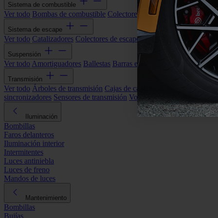
Sistema de combustible
Ver todo
Bombas de combustible
Colectores de admisión
Filtros de ai
Sistema de escape
Ver todo
Catalizadores
Colectores de escape
Filtros de partículas (DP
Suspensión
Ver todo
Amortiguadores
Ballestas
Barras estabilizadoras
Bieletas y s
Transmisión
Ver todo
Árboles de transmisión
Cajas de cambios automáticas
Cajas
sincronizadores
Sensores de transmisión
Volantes de motor
Iluminación
Bombillas
Faros delanteros
Iluminación interior
Intermitentes
Luces antiniebla
Luces de freno
Mandos de luces
Mantenimiento
Bombillas
Bujías