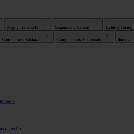
Viaje y Transporte
Seguridad y Confort
Estilo y Tuning
Carrocería y Molduras
Componentes Mecánicos
Iluminaci
de rueda
tas de techo