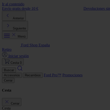
Ir al contenido
Envío gratis desde 10 €
Devoluciones si
Anterior
Siguiente
Menú
Ford Shop España
Retiro
Iniciar sesión
Cesta
0
Buscar
Ford Pro™
Promociones
Accesorios
Recambios
Cerrar
Cesta
Cerrar
Cesta