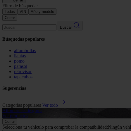
Cerrar
Filtro de búsqueda:
Todos
VIN
Año y modelo
Cerrar
Buscar
Búsquedas populares
alfombrillas
llantas
pomo
parasol
retrovisor
tapacubos
Sugerencias
Categorías populares
Ver todo
Alfombrillas de goma
Ver productos
Cerrar
Selecciona tu vehículo para comprobar la compatibilidad:
Ningún vehí