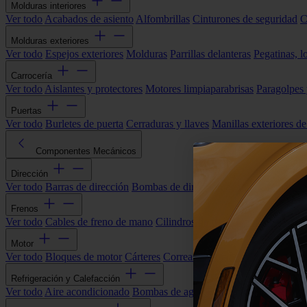
Molduras interiores
Ver todo
Acabados de asiento
Alfombrillas
Cinturones de seguridad
C
Molduras exteriores
Ver todo
Espejos exteriores
Molduras
Parrillas delanteras
Pegatinas, l
Carrocería
Ver todo
Aislantes y protectores
Motores limpiaparabrisas
Paragolpes
Puertas
Ver todo
Burletes de puerta
Cerraduras y llaves
Manillas exteriores de
Componentes Mecánicos
Dirección
Ver todo
Barras de dirección
Bombas de dirección asistida
Cremallera
Frenos
Ver todo
Cables de freno de mano
Cilindros de freno
Componentes 
Motor
Ver todo
Bloques de motor
Cárteres
Correas alternador
Correas y cade
Refrigeración y Calefacción
Ver todo
Aire acondicionado
Bombas de agua
Electroventiladores
Man