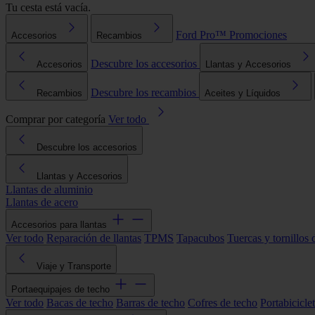
Tu cesta está vacía.
Ford Pro™
Promociones
Accesorios
Recambios
Descubre los accesorios
Accesorios
Llantas y Accesorios
Descubre los recambios
Recambios
Aceites y Líquidos
Comprar por categoría
Ver todo
Descubre los accesorios
Llantas y Accesorios
Llantas de aluminio
Llantas de acero
Accesorios para llantas
Ver todo
Reparación de llantas
TPMS
Tapacubos
Tuercas y tornillos 
Viaje y Transporte
Portaequipajes de techo
Ver todo
Bacas de techo
Barras de techo
Cofres de techo
Portabicicle