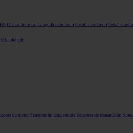
ABS
Discos de freno
Latiguillos de freno
Pastillas de freno
Pedales de f
 de habitáculo
nsores de motor
Sensores de temperatura
Sensores de transmisión
Sond