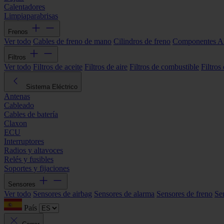
Calentadores
Limpiaparabrisas
Frenos
Ver todo
Cables de freno de mano
Cilindros de freno
Componentes 
Filtros
Ver todo
Filtros de aceite
Filtros de aire
Filtros de combustible
Filtros
Sistema Eléctrico
Antenas
Cableado
Cables de batería
Claxon
ECU
Interruptores
Radios y altavoces
Relés y fusibles
Soportes y fijaciones
Sensores
Ver todo
Sensores de airbag
Sensores de alarma
Sensores de freno
Se
País