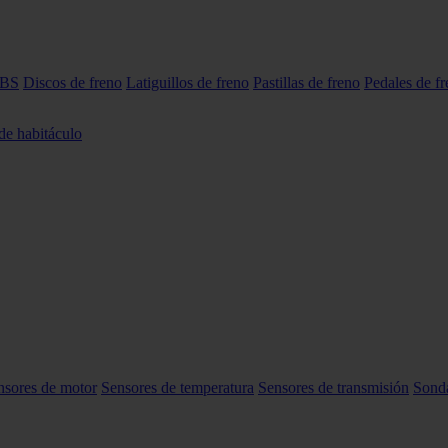
ABS
Discos de freno
Latiguillos de freno
Pastillas de freno
Pedales de f
 de habitáculo
nsores de motor
Sensores de temperatura
Sensores de transmisión
Sond