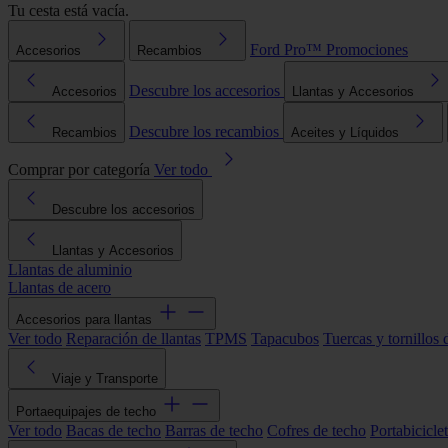
Tu cesta está vacía.
Ford Pro™
Promociones
Accesorios
Recambios
Descubre los accesorios
Accesorios
Llantas y Accesorios
Descubre los recambios
Recambios
Aceites y Líquidos
Comprar por categoría
Ver todo
Descubre los accesorios
Llantas y Accesorios
Llantas de aluminio
Llantas de acero
Accesorios para llantas
Ver todo
Reparación de llantas
TPMS
Tapacubos
Tuercas y tornillos 
Viaje y Transporte
Portaequipajes de techo
Ver todo
Bacas de techo
Barras de techo
Cofres de techo
Portabicicle