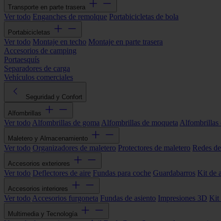
Transporte en parte trasera
Ver todo
Enganches de remolque
Portabicicletas de bola
Portabicicletas
Ver todo
Montaje en techo
Montaje en parte trasera
Accesorios de camping
Portaesquís
Separadores de carga
Vehículos comerciales
Seguridad y Confort
Alfombrillas
Ver todo
Alfombrillas de goma
Alfombrillas de moqueta
Alfombrillas 
Maletero y Almacenamiento
Ver todo
Organizadores de maletero
Protectores de maletero
Redes de
Accesorios exteriores
Ver todo
Deflectores de aire
Fundas para coche
Guardabarros
Kit de 
Accesorios interiores
Ver todo
Accesorios furgoneta
Fundas de asiento
Impresiones 3D
Kit
Multimedia y Tecnología