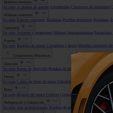
Molduras interiores
Ver todo
Acabados de asiento
Alfombrillas
Cinturones de seguridad
C
Molduras exteriores
Ver todo
Espejos exteriores
Molduras
Parrillas delanteras
Pegatinas, l
Carrocería
Ver todo
Aislantes y protectores
Motores limpiaparabrisas
Paragolpes
Puertas
Ver todo
Burletes de puerta
Cerraduras y llaves
Manillas exteriores de
Componentes Mecánicos
Dirección
Ver todo
Barras de dirección
Bombas de dirección asistida
Cremallera
Frenos
Ver todo
Cables de freno de mano
Cilindros de freno
Componentes 
Motor
Ver todo
Bloques de motor
Cárteres
Correas alternador
Correas y cade
Refrigeración y Calefacción
Ver todo
Aire acondicionado
Bombas de agua
Electroventiladores
Man