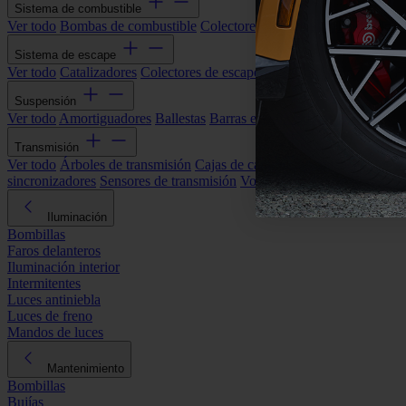
Sistema de combustible
Ver todo
Bombas de combustible
Colectores de admisión
Filtros de ai
Sistema de escape
Ver todo
Catalizadores
Colectores de escape
Filtros de partículas (DP
Suspensión
Ver todo
Amortiguadores
Ballestas
Barras estabilizadoras
Bieletas y s
Transmisión
Ver todo
Árboles de transmisión
Cajas de cambios automáticas
Cajas
sincronizadores
Sensores de transmisión
Volantes de motor
Iluminación
Bombillas
Faros delanteros
Iluminación interior
Intermitentes
Luces antiniebla
Luces de freno
Mandos de luces
Mantenimiento
Bombillas
Bujías