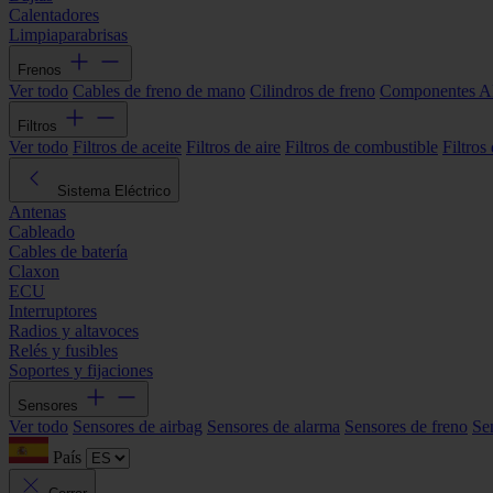
Calentadores
Limpiaparabrisas
Frenos
Ver todo
Cables de freno de mano
Cilindros de freno
Componentes 
Filtros
Ver todo
Filtros de aceite
Filtros de aire
Filtros de combustible
Filtros
Sistema Eléctrico
Antenas
Cableado
Cables de batería
Claxon
ECU
Interruptores
Radios y altavoces
Relés y fusibles
Soportes y fijaciones
Sensores
Ver todo
Sensores de airbag
Sensores de alarma
Sensores de freno
Se
País