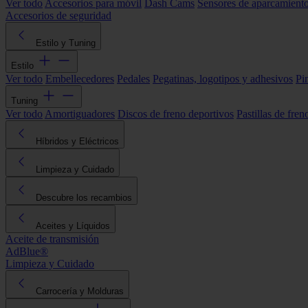
Ver todo
Accesorios para móvil
Dash Cams
Sensores de aparcamient
Accesorios de seguridad
Estilo y Tuning
Estilo
Ver todo
Embellecedores
Pedales
Pegatinas, logotipos y adhesivos
Pi
Tuning
Ver todo
Amortiguadores
Discos de freno deportivos
Pastillas de fren
Híbridos y Eléctricos
Limpieza y Cuidado
Descubre los recambios
Aceites y Líquidos
Aceite de transmisión
AdBlue®
Limpieza y Cuidado
Carrocería y Molduras