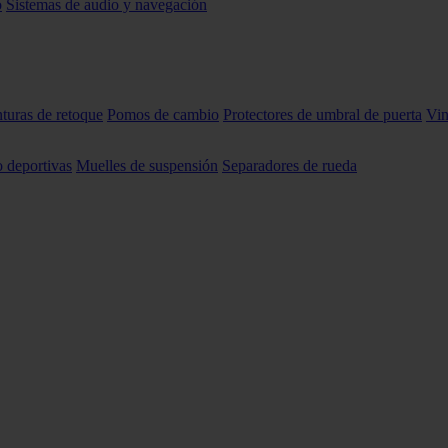
o
Sistemas de audio y navegación
nturas de retoque
Pomos de cambio
Protectores de umbral de puerta
Vin
o deportivas
Muelles de suspensión
Separadores de rueda