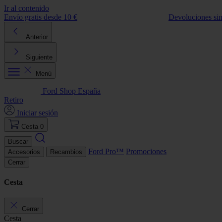
Ir al contenido
Envío gratis desde 10 €
Devoluciones si
Anterior
Siguiente
Menú
Ford Shop España
Retiro
Iniciar sesión
Cesta
0
Buscar
Ford Pro™
Promociones
Accesorios
Recambios
Cerrar
Cesta
Cerrar
Cesta