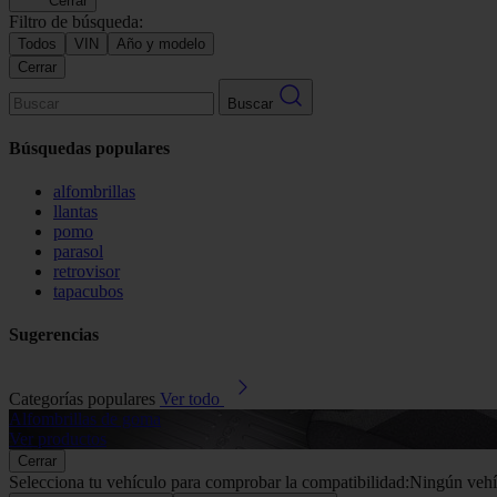
Cerrar
Filtro de búsqueda:
Todos
VIN
Año y modelo
Cerrar
Buscar
Búsquedas populares
alfombrillas
llantas
pomo
parasol
retrovisor
tapacubos
Sugerencias
Categorías populares
Ver todo
Alfombrillas de goma
Ver productos
Cerrar
Selecciona tu vehículo para comprobar la compatibilidad:
Ningún vehí