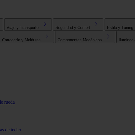
Viaje y Transporte
Seguridad y Confort
Estilo y Tuning
Carrocería y Molduras
Componentes Mecánicos
Iluminaci
de rueda
tas de techo