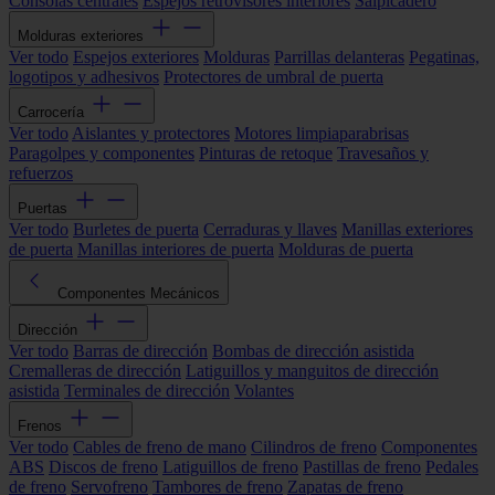
Consolas centrales
Espejos retrovisores interiores
Salpicadero
Molduras exteriores
Ver todo
Espejos exteriores
Molduras
Parrillas delanteras
Pegatinas,
logotipos y adhesivos
Protectores de umbral de puerta
Carrocería
Ver todo
Aislantes y protectores
Motores limpiaparabrisas
Paragolpes y componentes
Pinturas de retoque
Travesaños y
refuerzos
Puertas
Ver todo
Burletes de puerta
Cerraduras y llaves
Manillas exteriores
de puerta
Manillas interiores de puerta
Molduras de puerta
Componentes Mecánicos
Dirección
Ver todo
Barras de dirección
Bombas de dirección asistida
Cremalleras de dirección
Latiguillos y manguitos de dirección
asistida
Terminales de dirección
Volantes
Frenos
Ver todo
Cables de freno de mano
Cilindros de freno
Componentes
ABS
Discos de freno
Latiguillos de freno
Pastillas de freno
Pedales
de freno
Servofreno
Tambores de freno
Zapatas de freno