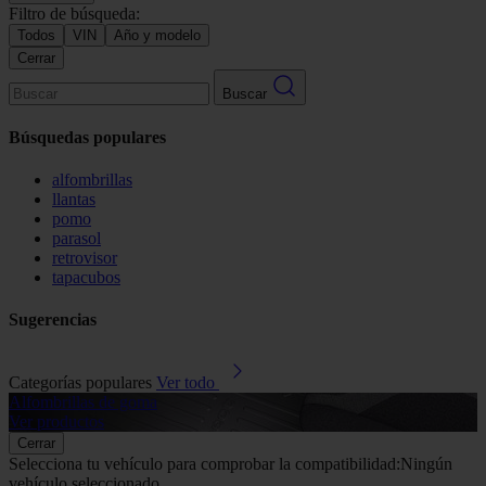
Filtro de búsqueda:
Todos
VIN
Año y modelo
Cerrar
Buscar
Búsquedas populares
alfombrillas
llantas
pomo
parasol
retrovisor
tapacubos
Sugerencias
Categorías populares
Ver todo
Alfombrillas de goma
G
Ver productos
V
Cerrar
Selecciona tu vehículo para comprobar la compatibilidad:
Ningún
vehículo seleccionado