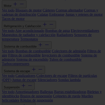
Motor
Ver todo
Bloques de motor
Cárteres
Correas alternador
Correas y
cadenas de distribución
Culatas
Embrague
Juntas y retenes de motor
Tacos de motor
Refrigeración y Calefacción
Ver todo
Aire acondicionado
Bombas de agua
Electroventiladores
Manguitos de radiador y calefacción
Radiadores
Sensores de
temperatura
Termostatos
Sistema de combustible
Ver todo
Bombas de combustible
Colectores de admisión
Filtros de
aire
Filtros de combustible
Inyectores de combustible
Sistema de
admisión
Sistema de encendido
Tubos de combustible
Turbocompresores
Sistema de escape
Ver todo
Catalizadores
Colectores de escape
Filtros de partículas
(DPF)
Juntas de escape
Silenciadores
Sondas lambda
Suspensión
Ver todo
Amortiguadores
Ballestas
Barras estabilizadoras
Bieletas y
silentblocks
Brazos de suspensión
Cojinetes de rueda
Muelles
helicoidales
Rótulas de suspensión