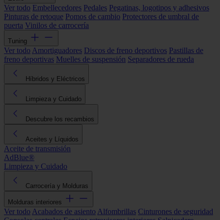
Ver todo
Embellecedores
Pedales
Pegatinas, logotipos y adhesivos
Pinturas de retoque
Pomos de cambio
Protectores de umbral de
puerta
Vinilos de carrocería
Tuning
Ver todo
Amortiguadores
Discos de freno deportivos
Pastillas de
freno deportivas
Muelles de suspensión
Separadores de rueda
Híbridos y Eléctricos
Limpieza y Cuidado
Descubre los recambios
Aceites y Líquidos
Aceite de transmisión
AdBlue®
Limpieza y Cuidado
Carrocería y Molduras
Molduras interiores
Ver todo
Acabados de asiento
Alfombrillas
Cinturones de seguridad