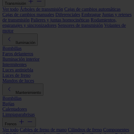
Transmisión
Ver todo
Árboles de transmisión
Cajas de cambios automáticas
Cajas de cambios manuales
Diferenciales
Embrague
Juntas y retenes
de transmisión
Palieres y juntas homocinéticas
Rodamientos,
engranajes y sincronizadores
Sensores de transmisión
Volantes de
motor
Iluminación
Bombillas
Faros delanteros
Iluminación interior
Intermitentes
Luces antiniebla
Luces de freno
Mandos de luces
Mantenimiento
Bombillas
Bujías
Calentadores
Limpiaparabrisas
Frenos
Ver todo
Cables de freno de mano
Cilindros de freno
Componentes