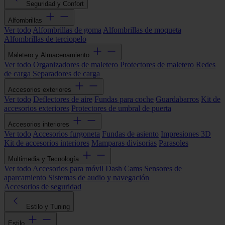
Seguridad y Confort
Alfombrillas
Ver todo
Alfombrillas de goma
Alfombrillas de moqueta
Alfombrillas de terciopelo
Maletero y Almacenamiento
Ver todo
Organizadores de maletero
Protectores de maletero
Redes
de carga
Separadores de carga
Accesorios exteriores
Ver todo
Deflectores de aire
Fundas para coche
Guardabarros
Kit de
accesorios exteriores
Protectores de umbral de puerta
Accesorios interiores
Ver todo
Accesorios furgoneta
Fundas de asiento
Impresiones 3D
Kit de accesorios interiores
Mamparas divisorias
Parasoles
Multimedia y Tecnología
Ver todo
Accesorios para móvil
Dash Cams
Sensores de
aparcamiento
Sistemas de audio y navegación
Accesorios de seguridad
Estilo y Tuning
Estilo