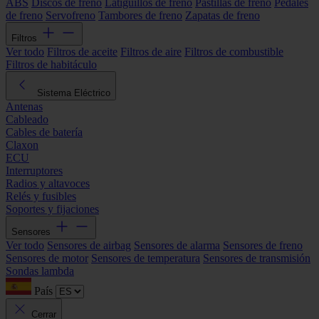
ABS
Discos de freno
Latiguillos de freno
Pastillas de freno
Pedales
de freno
Servofreno
Tambores de freno
Zapatas de freno
Filtros
Ver todo
Filtros de aceite
Filtros de aire
Filtros de combustible
Filtros de habitáculo
Sistema Eléctrico
Antenas
Cableado
Cables de batería
Claxon
ECU
Interruptores
Radios y altavoces
Relés y fusibles
Soportes y fijaciones
Sensores
Ver todo
Sensores de airbag
Sensores de alarma
Sensores de freno
Sensores de motor
Sensores de temperatura
Sensores de transmisión
Sondas lambda
País
Cerrar