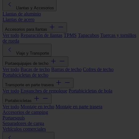
Llantas y Accesorios
Llantas de aluminio
Llantas de acero
Accesorios para llantas
Ver todo
Reparación de llantas
TPMS
Tapacubos
Tuercas y tornillos
de rueda
Viaje y Transporte
Portaequipajes de techo
Ver todo
Bacas de techo
Barras de techo
Cofres de techo
Portabicicletas de techo
Transporte en parte trasera
Ver todo
Enganches de remolque
Portabicicletas de bola
Portabicicletas
Ver todo
Montaje en techo
Montaje en parte trasera
Accesorios de camping
Portaesquís
Separadores de carga
Vehículos comerciales