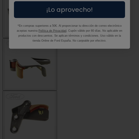
¡Lo aprovecho!
*En compras superiores a 50€. Al proporcionar tu dirección de correo electrónico
aceptas nuestra
Política de Privacidad
. Cupón válido por 60 días. No aplicable en
productos con descuentos. Se aplican términos y condiciones. Uso válido en la
tienda Online de Ford España. No canjeable por efectivo.