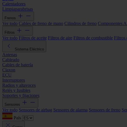
Calentadores
Limpiaparabrisas
Frenos
Ver todo
Cables de freno de mano
Cilindros de freno
Componentes 
Filtros
Ver todo
Filtros de aceite
Filtros de aire
Filtros de combustible
Filtros
Sistema Eléctrico
Antenas
Cableado
Cables de batería
Claxon
ECU
Interruptores
Radios y altavoces
Relés y fusibles
Soportes y fijaciones
Sensores
Ver todo
Sensores de airbag
Sensores de alarma
Sensores de freno
Se
País