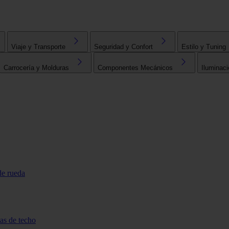
Viaje y Transporte
Seguridad y Confort
Estilo y Tuning
Carrocería y Molduras
Componentes Mecánicos
Iluminaci
de rueda
tas de techo