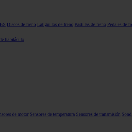
ABS
Discos de freno
Latiguillos de freno
Pastillas de freno
Pedales de f
 de habitáculo
nsores de motor
Sensores de temperatura
Sensores de transmisión
Sond