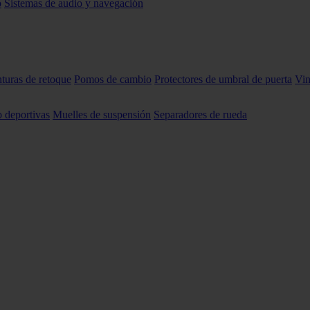
o
Sistemas de audio y navegación
nturas de retoque
Pomos de cambio
Protectores de umbral de puerta
Vin
o deportivas
Muelles de suspensión
Separadores de rueda