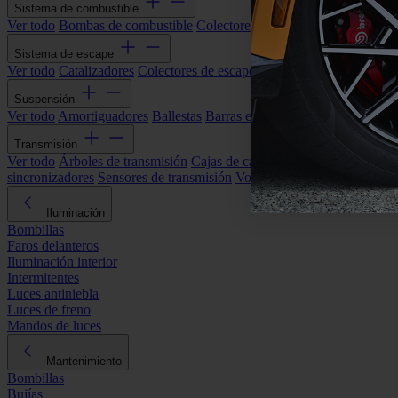
Sistema de combustible
Ver todo
Bombas de combustible
Colectores de admisión
Filtros de ai
Sistema de escape
Ver todo
Catalizadores
Colectores de escape
Filtros de partículas (DP
Suspensión
Ver todo
Amortiguadores
Ballestas
Barras estabilizadoras
Bieletas y s
Transmisión
Ver todo
Árboles de transmisión
Cajas de cambios automáticas
Cajas
sincronizadores
Sensores de transmisión
Volantes de motor
Iluminación
Bombillas
Faros delanteros
Iluminación interior
Intermitentes
Luces antiniebla
Luces de freno
Mandos de luces
Mantenimiento
Bombillas
Bujías