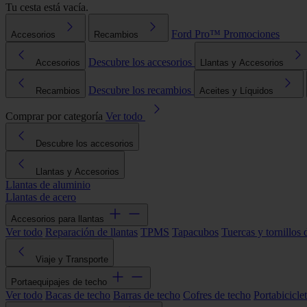
Tu cesta está vacía.
Ford Pro™
Promociones
Accesorios
Recambios
Descubre los accesorios
Accesorios
Llantas y Accesorios
Descubre los recambios
Recambios
Aceites y Líquidos
Comprar por categoría
Ver todo
Descubre los accesorios
Llantas y Accesorios
Llantas de aluminio
Llantas de acero
Accesorios para llantas
Ver todo
Reparación de llantas
TPMS
Tapacubos
Tuercas y tornillos 
Viaje y Transporte
Portaequipajes de techo
Ver todo
Bacas de techo
Barras de techo
Cofres de techo
Portabicicle