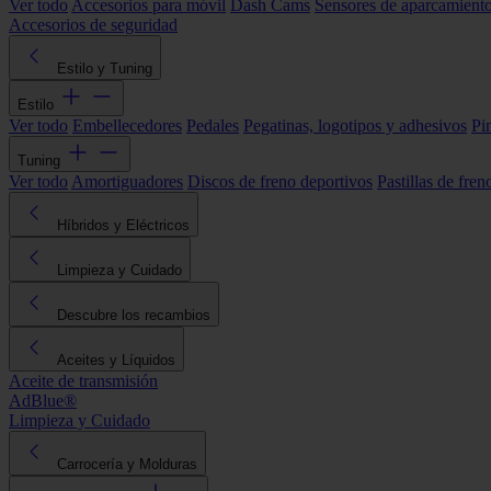
Ver todo
Accesorios para móvil
Dash Cams
Sensores de aparcamient
Accesorios de seguridad
Estilo y Tuning
Estilo
Ver todo
Embellecedores
Pedales
Pegatinas, logotipos y adhesivos
Pi
Tuning
Ver todo
Amortiguadores
Discos de freno deportivos
Pastillas de fren
Híbridos y Eléctricos
Limpieza y Cuidado
Descubre los recambios
Aceites y Líquidos
Aceite de transmisión
AdBlue®
Limpieza y Cuidado
Carrocería y Molduras