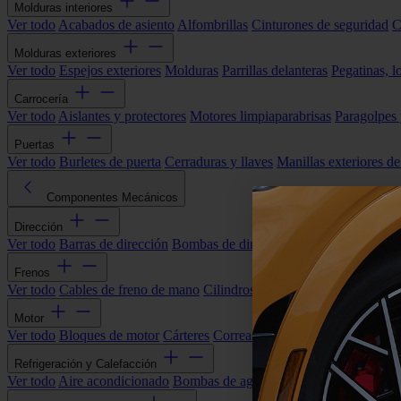
Molduras interiores
Ver todo
Acabados de asiento
Alfombrillas
Cinturones de seguridad
C
Molduras exteriores
Ver todo
Espejos exteriores
Molduras
Parrillas delanteras
Pegatinas, l
Carrocería
Ver todo
Aislantes y protectores
Motores limpiaparabrisas
Paragolpes
Puertas
Ver todo
Burletes de puerta
Cerraduras y llaves
Manillas exteriores de
Componentes Mecánicos
Dirección
Ver todo
Barras de dirección
Bombas de dirección asistida
Cremallera
Frenos
Ver todo
Cables de freno de mano
Cilindros de freno
Componentes 
Motor
Ver todo
Bloques de motor
Cárteres
Correas alternador
Correas y cade
Refrigeración y Calefacción
Ver todo
Aire acondicionado
Bombas de agua
Electroventiladores
Man