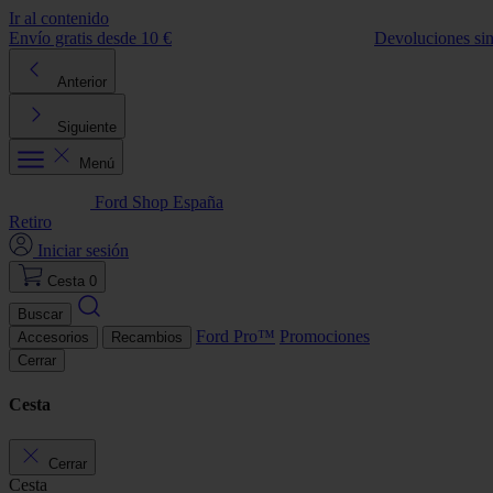
Ir al contenido
Envío gratis desde 10 €
Devoluciones si
Anterior
Siguiente
Menú
Ford Shop España
Retiro
Iniciar sesión
Cesta
0
Buscar
Ford Pro™
Promociones
Accesorios
Recambios
Cerrar
Cesta
Cerrar
Cesta