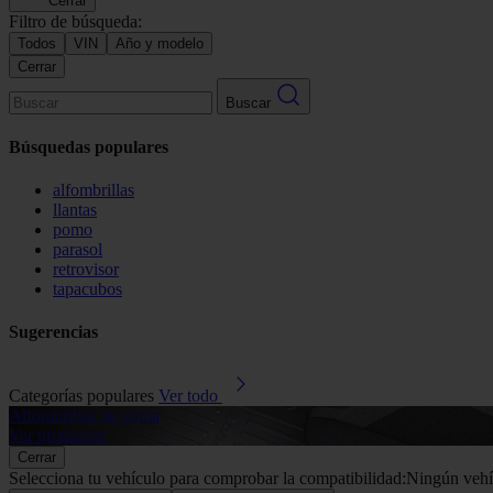
Cerrar
Filtro de búsqueda:
Todos
VIN
Año y modelo
Cerrar
Buscar
Búsquedas populares
alfombrillas
llantas
pomo
parasol
retrovisor
tapacubos
Sugerencias
Categorías populares
Ver todo
Alfombrillas de goma
Ver productos
Cerrar
Selecciona tu vehículo para comprobar la compatibilidad:
Ningún vehí