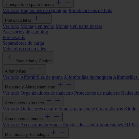
Transporte en parte trasera
Ver todo
Enganches de remolque
Portabicicletas de bola
Portabicicletas
Ver todo
Montaje en techo
Montaje en parte trasera
Accesorios de camping
Portaesquís
Separadores de carga
Vehículos comerciales
Seguridad y Confort
Alfombrillas
Ver todo
Alfombrillas de goma
Alfombrillas de moqueta
Alfombrillas 
Maletero y Almacenamiento
Ver todo
Organizadores de maletero
Protectores de maletero
Redes de
Accesorios exteriores
Ver todo
Deflectores de aire
Fundas para coche
Guardabarros
Kit de 
Accesorios interiores
Ver todo
Accesorios furgoneta
Fundas de asiento
Impresiones 3D
Kit
Multimedia y Tecnología