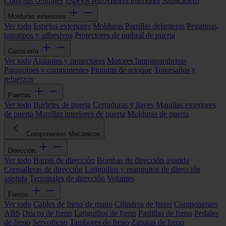
Consolas centrales
Espejos retrovisores interiores
Salpicadero
Molduras exteriores
Ver todo
Espejos exteriores
Molduras
Parrillas delanteras
Pegatinas,
logotipos y adhesivos
Protectores de umbral de puerta
Carrocería
Ver todo
Aislantes y protectores
Motores limpiaparabrisas
Paragolpes y componentes
Pinturas de retoque
Travesaños y
refuerzos
Puertas
Ver todo
Burletes de puerta
Cerraduras y llaves
Manillas exteriores
de puerta
Manillas interiores de puerta
Molduras de puerta
Componentes Mecánicos
Dirección
Ver todo
Barras de dirección
Bombas de dirección asistida
Cremalleras de dirección
Latiguillos y manguitos de dirección
asistida
Terminales de dirección
Volantes
Frenos
Ver todo
Cables de freno de mano
Cilindros de freno
Componentes
ABS
Discos de freno
Latiguillos de freno
Pastillas de freno
Pedales
de freno
Servofreno
Tambores de freno
Zapatas de freno