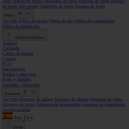
ABS
Discos de freno
Latiguillos de freno
Pastillas de freno
Pedales
de freno
Servofreno
Tambores de freno
Zapatas de freno
Filtros
Ver todo
Filtros de aceite
Filtros de aire
Filtros de combustible
Filtros de habitáculo
Sistema Eléctrico
Antenas
Cableado
Cables de batería
Claxon
ECU
Interruptores
Radios y altavoces
Relés y fusibles
Soportes y fijaciones
Sensores
Ver todo
Sensores de airbag
Sensores de alarma
Sensores de freno
Sensores de motor
Sensores de temperatura
Sensores de transmisión
Sondas lambda
País
Cerrar