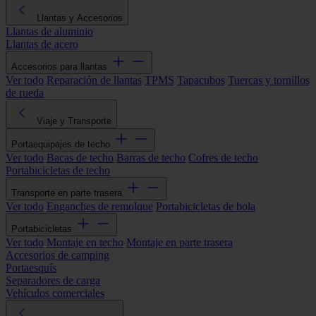
Llantas y Accesorios
Llantas de aluminio
Llantas de acero
Accesorios para llantas
Ver todo
Reparación de llantas
TPMS
Tapacubos
Tuercas y tornillos
de rueda
Viaje y Transporte
Portaequipajes de techo
Ver todo
Bacas de techo
Barras de techo
Cofres de techo
Portabicicletas de techo
Transporte en parte trasera
Ver todo
Enganches de remolque
Portabicicletas de bola
Portabicicletas
Ver todo
Montaje en techo
Montaje en parte trasera
Accesorios de camping
Portaesquís
Separadores de carga
Vehículos comerciales