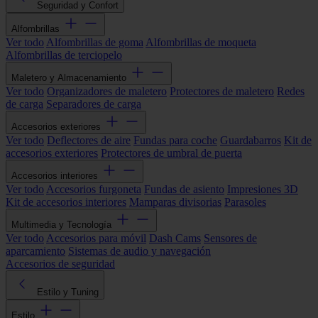
Seguridad y Confort
Alfombrillas
Ver todo
Alfombrillas de goma
Alfombrillas de moqueta
Alfombrillas de terciopelo
Maletero y Almacenamiento
Ver todo
Organizadores de maletero
Protectores de maletero
Redes
de carga
Separadores de carga
Accesorios exteriores
Ver todo
Deflectores de aire
Fundas para coche
Guardabarros
Kit de
accesorios exteriores
Protectores de umbral de puerta
Accesorios interiores
Ver todo
Accesorios furgoneta
Fundas de asiento
Impresiones 3D
Kit de accesorios interiores
Mamparas divisorias
Parasoles
Multimedia y Tecnología
Ver todo
Accesorios para móvil
Dash Cams
Sensores de
aparcamiento
Sistemas de audio y navegación
Accesorios de seguridad
Estilo y Tuning
Estilo