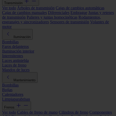
Transmisión
Ver todo
Árboles de transmisión
Cajas de cambios automáticas
Cajas de cambios manuales
Diferenciales
Embrague
Juntas y retenes
de transmisión
Palieres y juntas homocinéticas
Rodamientos,
engranajes y sincronizadores
Sensores de transmisión
Volantes de
motor
Iluminación
Bombillas
Faros delanteros
Iluminación interior
Intermitentes
Luces antiniebla
Luces de freno
Mandos de luces
Mantenimiento
Bombillas
Bujías
Calentadores
Limpiaparabrisas
Frenos
Ver todo
Cables de freno de mano
Cilindros de freno
Componentes