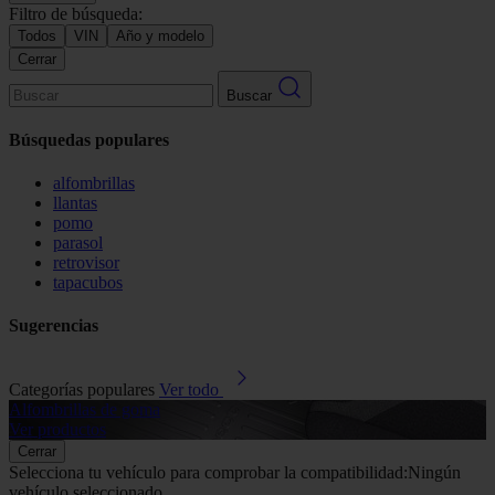
Filtro de búsqueda:
Todos
VIN
Año y modelo
Cerrar
Buscar
Búsquedas populares
alfombrillas
llantas
pomo
parasol
retrovisor
tapacubos
Sugerencias
Categorías populares
Ver todo
Alfombrillas de goma
G
Ver productos
V
Cerrar
Selecciona tu vehículo para comprobar la compatibilidad:
Ningún
vehículo seleccionado