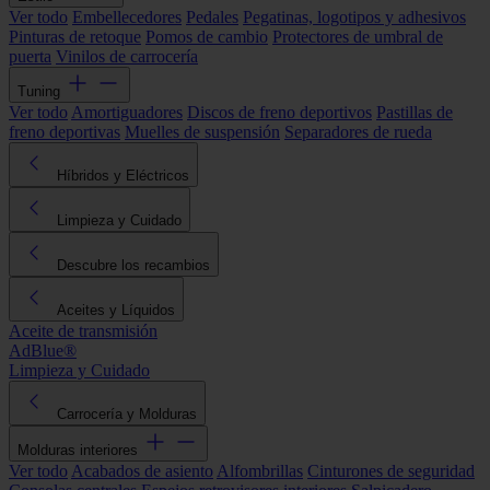
Ver todo
Embellecedores
Pedales
Pegatinas, logotipos y adhesivos
Pinturas de retoque
Pomos de cambio
Protectores de umbral de
puerta
Vinilos de carrocería
Tuning
Ver todo
Amortiguadores
Discos de freno deportivos
Pastillas de
freno deportivas
Muelles de suspensión
Separadores de rueda
Híbridos y Eléctricos
Limpieza y Cuidado
Descubre los recambios
Aceites y Líquidos
Aceite de transmisión
AdBlue®
Limpieza y Cuidado
Carrocería y Molduras
Molduras interiores
Ver todo
Acabados de asiento
Alfombrillas
Cinturones de seguridad