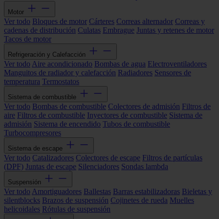
Motor
Ver todo
Bloques de motor
Cárteres
Correas alternador
Correas y
cadenas de distribución
Culatas
Embrague
Juntas y retenes de motor
Tacos de motor
Refrigeración y Calefacción
Ver todo
Aire acondicionado
Bombas de agua
Electroventiladores
Manguitos de radiador y calefacción
Radiadores
Sensores de
temperatura
Termostatos
Sistema de combustible
Ver todo
Bombas de combustible
Colectores de admisión
Filtros de
aire
Filtros de combustible
Inyectores de combustible
Sistema de
admisión
Sistema de encendido
Tubos de combustible
Turbocompresores
Sistema de escape
Ver todo
Catalizadores
Colectores de escape
Filtros de partículas
(DPF)
Juntas de escape
Silenciadores
Sondas lambda
Suspensión
Ver todo
Amortiguadores
Ballestas
Barras estabilizadoras
Bieletas y
silentblocks
Brazos de suspensión
Cojinetes de rueda
Muelles
helicoidales
Rótulas de suspensión