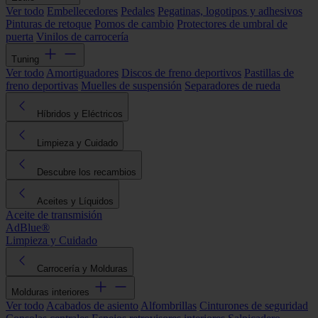
Ver todo
Embellecedores
Pedales
Pegatinas, logotipos y adhesivos
Pinturas de retoque
Pomos de cambio
Protectores de umbral de
puerta
Vinilos de carrocería
Tuning
Ver todo
Amortiguadores
Discos de freno deportivos
Pastillas de
freno deportivas
Muelles de suspensión
Separadores de rueda
Híbridos y Eléctricos
Limpieza y Cuidado
Descubre los recambios
Aceites y Líquidos
Aceite de transmisión
AdBlue®
Limpieza y Cuidado
Carrocería y Molduras
Molduras interiores
Ver todo
Acabados de asiento
Alfombrillas
Cinturones de seguridad