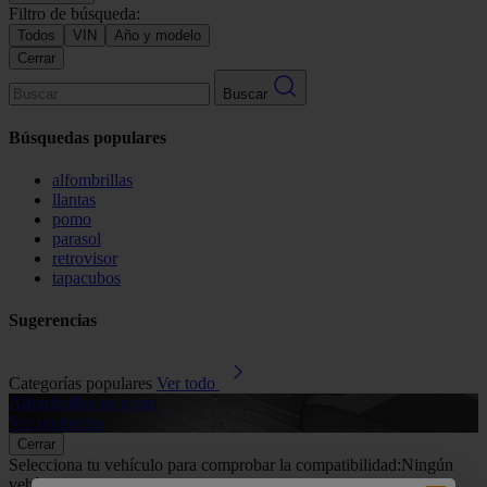
Filtro de búsqueda:
Todos
VIN
Año y modelo
Cerrar
Buscar
Búsquedas populares
alfombrillas
llantas
pomo
parasol
retrovisor
tapacubos
Sugerencias
Categorías populares
Ver todo
Alfombrillas de goma
G
Ver productos
V
Cerrar
Selecciona tu vehículo para comprobar la compatibilidad:
Ningún
vehículo seleccionado