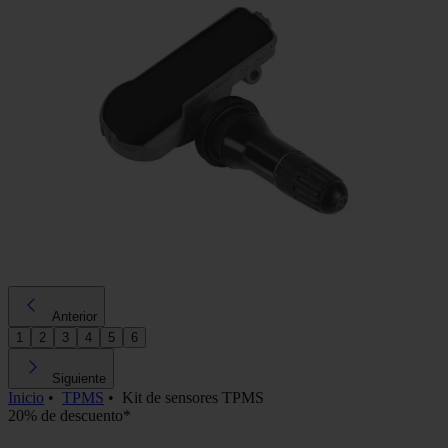
Anterior
1
2
3
4
5
6
Siguiente
Inicio
•
TPMS
•
Kit de sensores TPMS
20% de descuento*