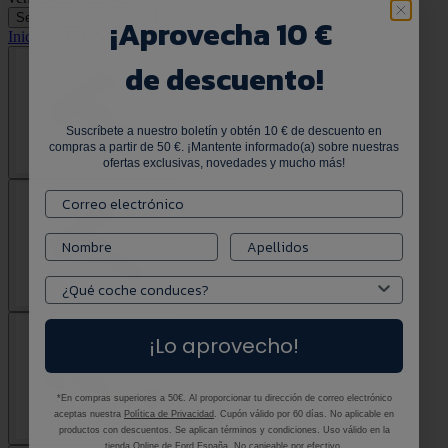
Selecciona tu vehículo
Selecciona tu vehículo
¡
Aprovecha 10 €
Inicio
•
TPMS
•
Kit de sensores TPMS
de descuento!
Suscríbete a nuestro boletín y obtén 10 € de descuento en
compras a partir de 50 €. ¡Mantente informado(a) sobre nuestras
ofertas exclusivas, novedades y mucho más!
¡Lo aprovecho!
*En compras superiores a 50€. Al proporcionar tu dirección de correo electrónico
aceptas nuestra
Política de Privacidad
. Cupón válido por 60 días. No aplicable en
productos con descuentos. Se aplican términos y condiciones. Uso válido en la
tienda Online de Ford España. No canjeable por efectivo.