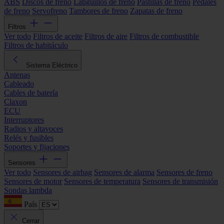
ABS
Discos de freno
Latiguillos de freno
Pastillas de freno
Pedales
de freno
Servofreno
Tambores de freno
Zapatas de freno
Filtros
Ver todo
Filtros de aceite
Filtros de aire
Filtros de combustible
Filtros de habitáculo
Sistema Eléctrico
Antenas
Cableado
Cables de batería
Claxon
ECU
Interruptores
Radios y altavoces
Relés y fusibles
Soportes y fijaciones
Sensores
Ver todo
Sensores de airbag
Sensores de alarma
Sensores de freno
Sensores de motor
Sensores de temperatura
Sensores de transmisión
Sondas lambda
País
Cerrar