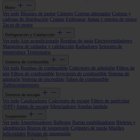
Motor
Ver todo
Bloques de motor
Cárteres
Correas alternador
Correas y
cadenas de distribución
Culatas
Embrague
Juntas y retenes de motor
Tacos de motor
Refrigeración y Calefacción
Ver todo
Aire acondicionado
Bombas de agua
Electroventiladores
Manguitos de radiador y calefacción
Radiadores
Sensores de
temperatura
Termostatos
Sistema de combustible
Ver todo
Bombas de combustible
Colectores de admisión
Filtros de
aire
Filtros de combustible
Inyectores de combustible
Sistema de
admisión
Sistema de encendido
Tubos de combustible
Turbocompresores
Sistema de escape
Ver todo
Catalizadores
Colectores de escape
Filtros de partículas
(DPF)
Juntas de escape
Silenciadores
Sondas lambda
Suspensión
Ver todo
Amortiguadores
Ballestas
Barras estabilizadoras
Bieletas y
silentblocks
Brazos de suspensión
Cojinetes de rueda
Muelles
helicoidales
Rótulas de suspensión