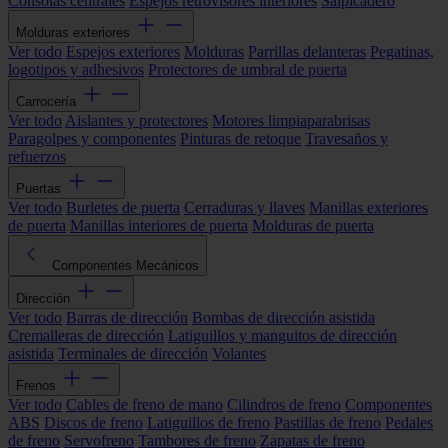
Consolas centrales
Espejos retrovisores interiores
Salpicadero
Molduras exteriores
Ver todo
Espejos exteriores
Molduras
Parrillas delanteras
Pegatinas,
logotipos y adhesivos
Protectores de umbral de puerta
Carrocería
Ver todo
Aislantes y protectores
Motores limpiaparabrisas
Paragolpes y componentes
Pinturas de retoque
Travesaños y
refuerzos
Puertas
Ver todo
Burletes de puerta
Cerraduras y llaves
Manillas exteriores
de puerta
Manillas interiores de puerta
Molduras de puerta
Componentes Mecánicos
Dirección
Ver todo
Barras de dirección
Bombas de dirección asistida
Cremalleras de dirección
Latiguillos y manguitos de dirección
asistida
Terminales de dirección
Volantes
Frenos
Ver todo
Cables de freno de mano
Cilindros de freno
Componentes
ABS
Discos de freno
Latiguillos de freno
Pastillas de freno
Pedales
de freno
Servofreno
Tambores de freno
Zapatas de freno