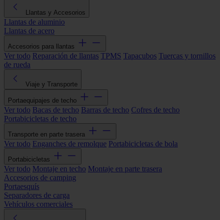
Llantas y Accesorios
Llantas de aluminio
Llantas de acero
Accesorios para llantas
Ver todo
Reparación de llantas
TPMS
Tapacubos
Tuercas y tornillos
de rueda
Viaje y Transporte
Portaequipajes de techo
Ver todo
Bacas de techo
Barras de techo
Cofres de techo
Portabicicletas de techo
Transporte en parte trasera
Ver todo
Enganches de remolque
Portabicicletas de bola
Portabicicletas
Ver todo
Montaje en techo
Montaje en parte trasera
Accesorios de camping
Portaesquís
Separadores de carga
Vehículos comerciales