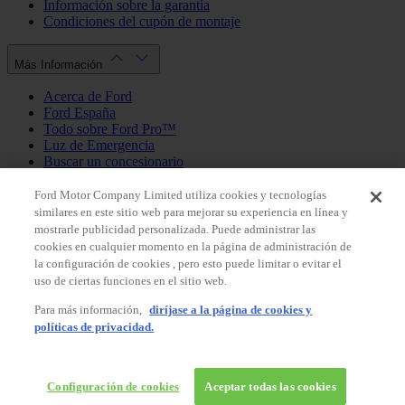
Información sobre la garantía
Condiciones del cupón de montaje
Más Información
Acerca de Ford
Ford España
Todo sobre Ford Pro™
Luz de Emergencia
Buscar un concesionario
Política de cookies
Política de privacidad
Ford Motor Company Limited utiliza cookies y tecnologías
similares en este sitio web para mejorar su experiencia en línea y
mostrarle publicidad personalizada. Puede administrar las
Mi Cuenta
cookies en cualquier momento en la página de administración de
la configuración de cookies , pero esto puede limitar o evitar el
Iniciar sesión / Registrarse
uso de ciertas funciones en el sitio web.
Mis pedidos
Para más información,
diríjase a la página de cookies y
País
políticas de privacidad.
Facebook
X
Instagram
Youtube
LinkedIn
© 2026 Ford España, S.L.
Ford Shop España
Configuración de cookies
Aceptar todas las cookies