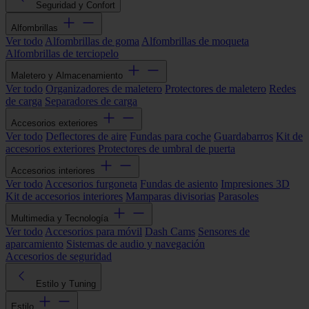
Seguridad y Confort
Alfombrillas
Ver todo
Alfombrillas de goma
Alfombrillas de moqueta
Alfombrillas de terciopelo
Maletero y Almacenamiento
Ver todo
Organizadores de maletero
Protectores de maletero
Redes
de carga
Separadores de carga
Accesorios exteriores
Ver todo
Deflectores de aire
Fundas para coche
Guardabarros
Kit de
accesorios exteriores
Protectores de umbral de puerta
Accesorios interiores
Ver todo
Accesorios furgoneta
Fundas de asiento
Impresiones 3D
Kit de accesorios interiores
Mamparas divisorias
Parasoles
Multimedia y Tecnología
Ver todo
Accesorios para móvil
Dash Cams
Sensores de
aparcamiento
Sistemas de audio y navegación
Accesorios de seguridad
Estilo y Tuning
Estilo