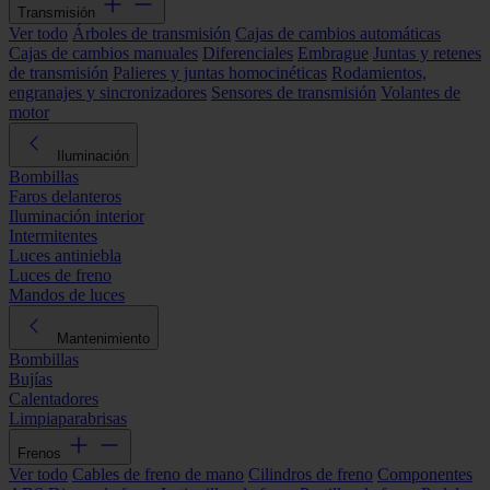
Transmisión
Ver todo
Árboles de transmisión
Cajas de cambios automáticas
Cajas de cambios manuales
Diferenciales
Embrague
Juntas y retenes
de transmisión
Palieres y juntas homocinéticas
Rodamientos,
engranajes y sincronizadores
Sensores de transmisión
Volantes de
motor
Iluminación
Bombillas
Faros delanteros
Iluminación interior
Intermitentes
Luces antiniebla
Luces de freno
Mandos de luces
Mantenimiento
Bombillas
Bujías
Calentadores
Limpiaparabrisas
Frenos
Ver todo
Cables de freno de mano
Cilindros de freno
Componentes