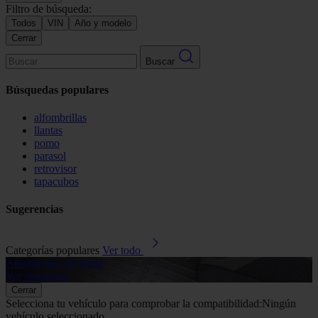
Filtro de búsqueda:
Todos
VIN
Año y modelo
Cerrar
Buscar
Búsquedas populares
alfombrillas
llantas
pomo
parasol
retrovisor
tapacubos
Sugerencias
Categorías populares
Ver todo
Alfombrillas de goma
G
Ver productos
V
Cerrar
Selecciona tu vehículo para comprobar la compatibilidad:
Ningún
vehículo seleccionado