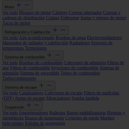
Motor
Ver todo
Bloques de motor
Cárteres
Correas alternador
Correas y
cadenas de distribución
Culatas
Embrague
Juntas y retenes de motor
Tacos de motor
Refrigeración y Calefacción
Ver todo
Aire acondicionado
Bombas de agua
Electroventiladores
Manguitos de radiador y calefacción
Radiadores
Sensores de
temperatura
Termostatos
Sistema de combustible
Ver todo
Bombas de combustible
Colectores de admisión
Filtros de
aire
Filtros de combustible
Inyectores de combustible
Sistema de
admisión
Sistema de encendido
Tubos de combustible
Turbocompresores
Sistema de escape
Ver todo
Catalizadores
Colectores de escape
Filtros de partículas
(DPF)
Juntas de escape
Silenciadores
Sondas lambda
Suspensión
Ver todo
Amortiguadores
Ballestas
Barras estabilizadoras
Bieletas y
silentblocks
Brazos de suspensión
Cojinetes de rueda
Muelles
helicoidales
Rótulas de suspensión