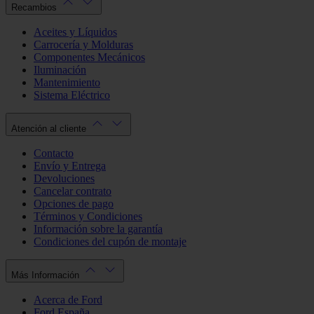
Recambios
Aceites y Líquidos
Carrocería y Molduras
Componentes Mecánicos
Iluminación
Mantenimiento
Sistema Eléctrico
Atención al cliente
Contacto
Envío y Entrega
Devoluciones
Cancelar contrato
Opciones de pago
Términos y Condiciones
Información sobre la garantía
Condiciones del cupón de montaje
Más Información
Acerca de Ford
Ford España