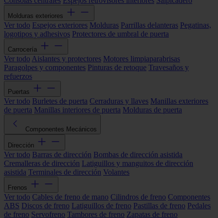
Consolas centrales
Espejos retrovisores interiores
Salpicadero
Molduras exteriores
Ver todo
Espejos exteriores
Molduras
Parrillas delanteras
Pegatinas,
logotipos y adhesivos
Protectores de umbral de puerta
Carrocería
Ver todo
Aislantes y protectores
Motores limpiaparabrisas
Paragolpes y componentes
Pinturas de retoque
Travesaños y
refuerzos
Puertas
Ver todo
Burletes de puerta
Cerraduras y llaves
Manillas exteriores
de puerta
Manillas interiores de puerta
Molduras de puerta
Componentes Mecánicos
Dirección
Ver todo
Barras de dirección
Bombas de dirección asistida
Cremalleras de dirección
Latiguillos y manguitos de dirección
asistida
Terminales de dirección
Volantes
Frenos
Ver todo
Cables de freno de mano
Cilindros de freno
Componentes
ABS
Discos de freno
Latiguillos de freno
Pastillas de freno
Pedales
de freno
Servofreno
Tambores de freno
Zapatas de freno