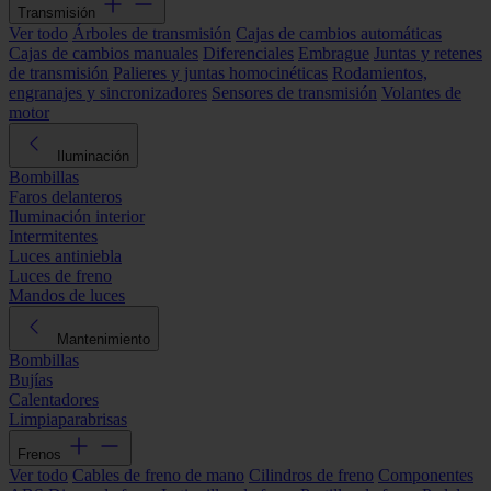
Transmisión
Ver todo
Árboles de transmisión
Cajas de cambios automáticas
Cajas de cambios manuales
Diferenciales
Embrague
Juntas y retenes
de transmisión
Palieres y juntas homocinéticas
Rodamientos,
engranajes y sincronizadores
Sensores de transmisión
Volantes de
motor
Iluminación
Bombillas
Faros delanteros
Iluminación interior
Intermitentes
Luces antiniebla
Luces de freno
Mandos de luces
Mantenimiento
Bombillas
Bujías
Calentadores
Limpiaparabrisas
Frenos
Ver todo
Cables de freno de mano
Cilindros de freno
Componentes