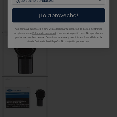
¡Lo aprovecho!
*En compras superiores a 50€. Al proporcionar tu dirección de correo electrónico
aceptas nuestra
Política de Privacidad
. Cupón válido por 60 días. No aplicable en
productos con descuentos. Se aplican términos y condiciones. Uso válido en la
tienda Online de Ford España. No canjeable por efectivo.