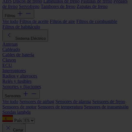
ABS
Discos de freno
Latiguillos de freno
Pastillas de freno
Pedales
de freno
Servofreno
Tambores de freno
Zapatas de freno
Filtros
Ver todo
Filtros de aceite
Filtros de aire
Filtros de combustible
Filtros de habitáculo
Sistema Eléctrico
Antenas
Cableado
Cables de batería
Claxon
ECU
Interruptores
Radios y altavoces
Relés y fusibles
Soportes y fijaciones
Sensores
Ver todo
Sensores de airbag
Sensores de alarma
Sensores de freno
Sensores de motor
Sensores de temperatura
Sensores de transmisión
Sondas lambda
País
Cerrar