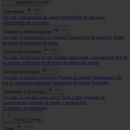
Seguridad y Confort
Alfombrillas
Ver todo
Alfombrillas de goma
Alfombrillas de moqueta
Alfombrillas de terciopelo
Maletero y Almacenamiento
Ver todo
Organizadores de maletero
Protectores de maletero
Redes
de carga
Separadores de carga
Accesorios exteriores
Ver todo
Deflectores de aire
Fundas para coche
Guardabarros
Kit de
accesorios exteriores
Protectores de umbral de puerta
Accesorios interiores
Ver todo
Accesorios furgoneta
Fundas de asiento
Impresiones 3D
Kit de accesorios interiores
Mamparas divisorias
Parasoles
Multimedia y Tecnología
Ver todo
Accesorios para móvil
Dash Cams
Sensores de
aparcamiento
Sistemas de audio y navegación
Accesorios de seguridad
Estilo y Tuning
Estilo