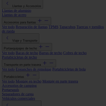
Llantas y Accesorios
Llantas de aluminio
Llantas de acero
Accesorios para llantas
Ver todo
Reparación de llantas
TPMS
Tapacubos
Tuercas y tornillos
de rueda
Viaje y Transporte
Portaequipajes de techo
Ver todo
Bacas de techo
Barras de techo
Cofres de techo
Portabicicletas de techo
Transporte en parte trasera
Ver todo
Enganches de remolque
Portabicicletas de bola
Portabicicletas
Ver todo
Montaje en techo
Montaje en parte trasera
Accesorios de camping
Portaesquís
Separadores de carga
Vehículos comerciales