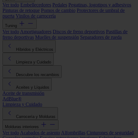
Ver todo
Embellecedores
Pedales
Pegatinas, logotipos y adhesivos
Pinturas de retoque
Pomos de cambio
Protectores de umbral de
puerta
Vinilos de carrocería
Tuning
Ver todo
Amortiguadores
Discos de freno deportivos
Pastillas de
freno deportivas
Muelles de suspensión
Separadores de rueda
Híbridos y Eléctricos
Limpieza y Cuidado
Descubre los recambios
Aceites y Líquidos
Aceite de transmisión
AdBlue®
Limpieza y Cuidado
Carrocería y Molduras
Molduras interiores
Ver todo
Acabados de asiento
Alfombrillas
Cinturones de seguridad