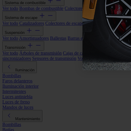
Sistema de combustible
Ver todo
Bombas de combustible
Colectores de admisión
Filtros de ai
Sistema de escape
Ver todo
Catalizadores
Colectores de escape
Filtros de partículas (DP
Suspensión
Ver todo
Amortiguadores
Ballestas
Barras estabilizadoras
Bieletas y s
Transmisión
Ver todo
Árboles de transmisión
Cajas de cambios automáticas
Cajas
sincronizadores
Sensores de transmisión
Volantes de motor
Iluminación
Bombillas
Faros delanteros
Iluminación interior
Intermitentes
Luces antiniebla
Luces de freno
Mandos de luces
Mantenimiento
Bombillas
Bujías