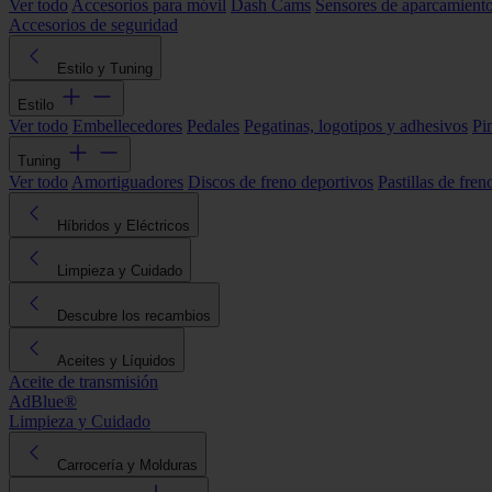
Ver todo
Accesorios para móvil
Dash Cams
Sensores de aparcamient
Accesorios de seguridad
Estilo y Tuning
Estilo
Ver todo
Embellecedores
Pedales
Pegatinas, logotipos y adhesivos
Pi
Tuning
Ver todo
Amortiguadores
Discos de freno deportivos
Pastillas de fren
Híbridos y Eléctricos
Limpieza y Cuidado
Descubre los recambios
Aceites y Líquidos
Aceite de transmisión
AdBlue®
Limpieza y Cuidado
Carrocería y Molduras