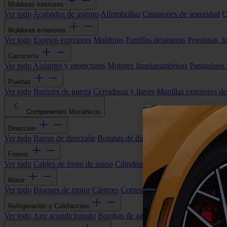
Molduras interiores
Ver todo
Acabados de asiento
Alfombrillas
Cinturones de seguridad
C
Molduras exteriores
Ver todo
Espejos exteriores
Molduras
Parrillas delanteras
Pegatinas, l
Carrocería
Ver todo
Aislantes y protectores
Motores limpiaparabrisas
Paragolpes
Puertas
Ver todo
Burletes de puerta
Cerraduras y llaves
Manillas exteriores de
Componentes Mecánicos
Dirección
Ver todo
Barras de dirección
Bombas de dirección asistida
Cremallera
Frenos
Ver todo
Cables de freno de mano
Cilindros de freno
Componentes 
Motor
Ver todo
Bloques de motor
Cárteres
Correas alternador
Correas y cade
Refrigeración y Calefacción
Ver todo
Aire acondicionado
Bombas de agua
Electroventiladores
Man