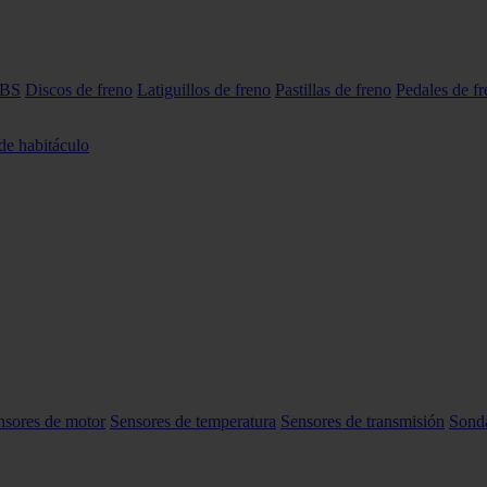
ABS
Discos de freno
Latiguillos de freno
Pastillas de freno
Pedales de f
 de habitáculo
nsores de motor
Sensores de temperatura
Sensores de transmisión
Sond