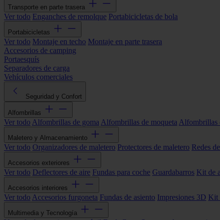
Transporte en parte trasera
Ver todo
Enganches de remolque
Portabicicletas de bola
Portabicicletas
Ver todo
Montaje en techo
Montaje en parte trasera
Accesorios de camping
Portaesquís
Separadores de carga
Vehículos comerciales
Seguridad y Confort
Alfombrillas
Ver todo
Alfombrillas de goma
Alfombrillas de moqueta
Alfombrillas 
Maletero y Almacenamiento
Ver todo
Organizadores de maletero
Protectores de maletero
Redes de
Accesorios exteriores
Ver todo
Deflectores de aire
Fundas para coche
Guardabarros
Kit de 
Accesorios interiores
Ver todo
Accesorios furgoneta
Fundas de asiento
Impresiones 3D
Kit
Multimedia y Tecnología