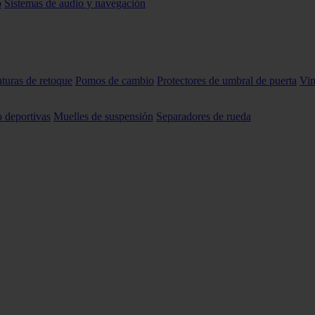
o
Sistemas de audio y navegación
nturas de retoque
Pomos de cambio
Protectores de umbral de puerta
Vin
o deportivas
Muelles de suspensión
Separadores de rueda