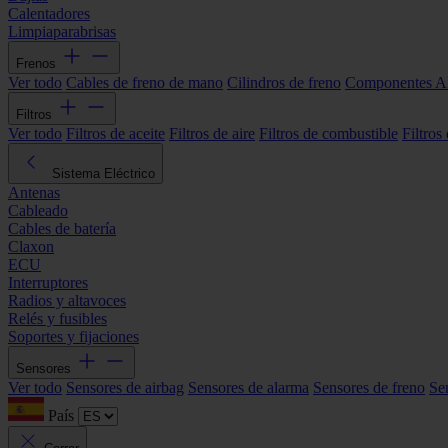
Calentadores
Limpiaparabrisas
Frenos
Ver todo
Cables de freno de mano
Cilindros de freno
Componentes 
Filtros
Ver todo
Filtros de aceite
Filtros de aire
Filtros de combustible
Filtros
Sistema Eléctrico
Antenas
Cableado
Cables de batería
Claxon
ECU
Interruptores
Radios y altavoces
Relés y fusibles
Soportes y fijaciones
Sensores
Ver todo
Sensores de airbag
Sensores de alarma
Sensores de freno
Se
País