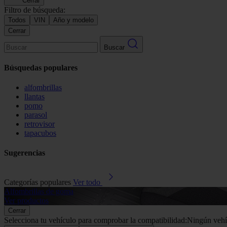
Cerrar
Filtro de búsqueda:
Todos
VIN
Año y modelo
Cerrar
Buscar
Búsquedas populares
alfombrillas
llantas
pomo
parasol
retrovisor
tapacubos
Sugerencias
Categorías populares
Ver todo
Alfombrillas de goma
Ver productos
Cerrar
Selecciona tu vehículo para comprobar la compatibilidad:
Ningún vehí