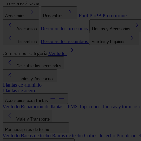
Tu cesta está vacía.
Ford Pro™
Promociones
Accesorios
Recambios
Descubre los accesorios
Accesorios
Llantas y Accesorios
Descubre los recambios
Recambios
Aceites y Líquidos
Comprar por categoría
Ver todo
Descubre los accesorios
Llantas y Accesorios
Llantas de aluminio
Llantas de acero
Accesorios para llantas
Ver todo
Reparación de llantas
TPMS
Tapacubos
Tuercas y tornillos 
Viaje y Transporte
Portaequipajes de techo
Ver todo
Bacas de techo
Barras de techo
Cofres de techo
Portabicicle