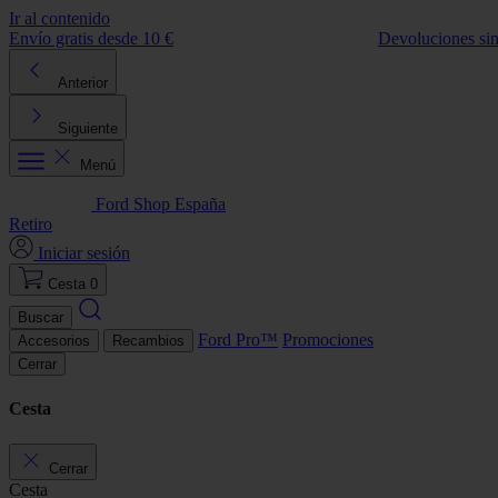
Ir al contenido
Envío gratis desde 10 €
Devoluciones si
Anterior
Siguiente
Menú
Ford Shop España
Retiro
Iniciar sesión
Cesta
0
Buscar
Ford Pro™
Promociones
Accesorios
Recambios
Cerrar
Cesta
Cerrar
Cesta