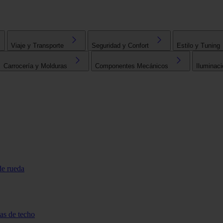
Viaje y Transporte
Seguridad y Confort
Estilo y Tuning
Carrocería y Molduras
Componentes Mecánicos
Iluminaci
de rueda
tas de techo