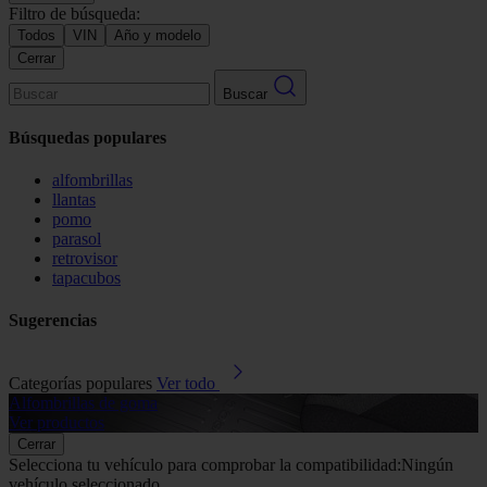
Filtro de búsqueda:
Todos
VIN
Año y modelo
Cerrar
Buscar
Búsquedas populares
alfombrillas
llantas
pomo
parasol
retrovisor
tapacubos
Sugerencias
Categorías populares
Ver todo
Alfombrillas de goma
G
Ver productos
V
Cerrar
Selecciona tu vehículo para comprobar la compatibilidad:
Ningún
vehículo seleccionado