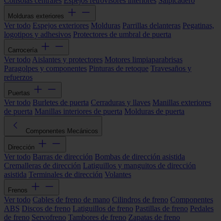
Consolas centrales
Espejos retrovisores interiores
Salpicadero
Molduras exteriores
Ver todo
Espejos exteriores
Molduras
Parrillas delanteras
Pegatinas,
logotipos y adhesivos
Protectores de umbral de puerta
Carrocería
Ver todo
Aislantes y protectores
Motores limpiaparabrisas
Paragolpes y componentes
Pinturas de retoque
Travesaños y
refuerzos
Puertas
Ver todo
Burletes de puerta
Cerraduras y llaves
Manillas exteriores
de puerta
Manillas interiores de puerta
Molduras de puerta
Componentes Mecánicos
Dirección
Ver todo
Barras de dirección
Bombas de dirección asistida
Cremalleras de dirección
Latiguillos y manguitos de dirección
asistida
Terminales de dirección
Volantes
Frenos
Ver todo
Cables de freno de mano
Cilindros de freno
Componentes
ABS
Discos de freno
Latiguillos de freno
Pastillas de freno
Pedales
de freno
Servofreno
Tambores de freno
Zapatas de freno