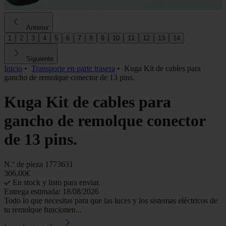
Anterior
1
2
3
4
5
6
7
8
9
10
11
12
13
14
Siguiente
Inicio
•
Transporte en parte trasera
•
Kuga Kit de cables para
gancho de remolque conector de 13 pins.
Kuga Kit de cables para
gancho de remolque conector
de 13 pins.
N.º de pieza
1773631
306,00€
En stock y listo para enviar.
Entrega estimada: 18/08/2026
Todo lo que necesitas para que las luces y los sistemas eléctricos de
tu remolque funcionen...