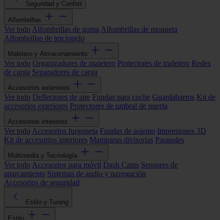
Seguridad y Confort
Alfombrillas
Ver todo
Alfombrillas de goma
Alfombrillas de moqueta
Alfombrillas de terciopelo
Maletero y Almacenamiento
Ver todo
Organizadores de maletero
Protectores de maletero
Redes
de carga
Separadores de carga
Accesorios exteriores
Ver todo
Deflectores de aire
Fundas para coche
Guardabarros
Kit de
accesorios exteriores
Protectores de umbral de puerta
Accesorios interiores
Ver todo
Accesorios furgoneta
Fundas de asiento
Impresiones 3D
Kit de accesorios interiores
Mamparas divisorias
Parasoles
Multimedia y Tecnología
Ver todo
Accesorios para móvil
Dash Cams
Sensores de
aparcamiento
Sistemas de audio y navegación
Accesorios de seguridad
Estilo y Tuning
Estilo