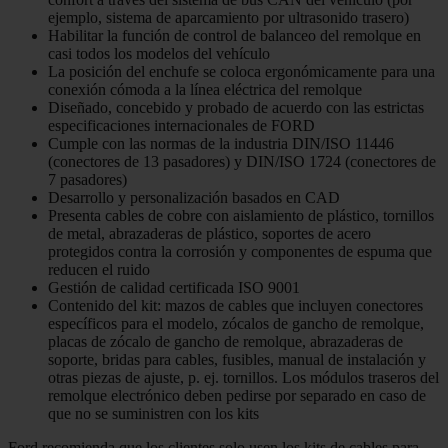
ejemplo, sistema de aparcamiento por ultrasonido trasero)
Habilitar la función de control de balanceo del remolque en
casi todos los modelos del vehículo
La posición del enchufe se coloca ergonómicamente para una
conexión cómoda a la línea eléctrica del remolque
Diseñado, concebido y probado de acuerdo con las estrictas
especificaciones internacionales de FORD
Cumple con las normas de la industria DIN/ISO 11446
(conectores de 13 pasadores) y DIN/ISO 1724 (conectores de
7 pasadores)
Desarrollo y personalización basados en CAD
Presenta cables de cobre con aislamiento de plástico, tornillos
de metal, abrazaderas de plástico, soportes de acero
protegidos contra la corrosión y componentes de espuma que
reducen el ruido
Gestión de calidad certificada ISO 9001
Contenido del kit: mazos de cables que incluyen conectores
específicos para el modelo, zócalos de gancho de remolque,
placas de zócalo de gancho de remolque, abrazaderas de
soporte, bridas para cables, fusibles, manual de instalación y
otras piezas de ajuste, p. ej. tornillos. Los módulos traseros del
remolque electrónico deben pedirse por separado en caso de
que no se suministren con los kits
Ford recomienda que los clientes solo usen los kits de cables para