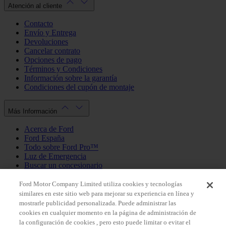
Atención al cliente
Contacto
Envío y Entrega
Devoluciones
Cancelar contrato
Opciones de pago
Términos y Condiciones
Información sobre la garantía
Condiciones del cupón de montaje
Más Información
Acerca de Ford
Ford España
Todo sobre Ford Pro™
Luz de Emergencia
Buscar un concesionario
Política de cookies
Política de privacidad
Ford Motor Company Limited utiliza cookies y tecnologías
similares en este sitio web para mejorar su experiencia en línea y
mostrarle publicidad personalizada. Puede administrar las
Mi Cuenta
cookies en cualquier momento en la página de administración de
la configuración de cookies , pero esto puede limitar o evitar el
Iniciar sesión / Registrarse