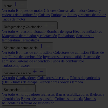
Motor
Ver todo
Bloques de motor
Cárteres
Correas alternador
Correas y
cadenas de distribución
Culatas
Embrague
Juntas y retenes de motor
Tacos de motor
Refrigeración y Calefacción
Ver todo
Aire acondicionado
Bombas de agua
Electroventiladores
Manguitos de radiador y calefacción
Radiadores
Sensores de
temperatura
Termostatos
Sistema de combustible
Ver todo
Bombas de combustible
Colectores de admisión
Filtros de
aire
Filtros de combustible
Inyectores de combustible
Sistema de
admisión
Sistema de encendido
Tubos de combustible
Turbocompresores
Sistema de escape
Ver todo
Catalizadores
Colectores de escape
Filtros de partículas
(DPF)
Juntas de escape
Silenciadores
Sondas lambda
Suspensión
Ver todo
Amortiguadores
Ballestas
Barras estabilizadoras
Bieletas y
silentblocks
Brazos de suspensión
Cojinetes de rueda
Muelles
helicoidales
Rótulas de suspensión