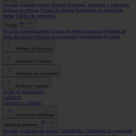
Ver todo
Embellecedores
Pedales
Pegatinas, logotipos y adhesivos
Pinturas de retoque
Pomos de cambio
Protectores de umbral de
puerta
Vinilos de carrocería
Tuning
Ver todo
Amortiguadores
Discos de freno deportivos
Pastillas de
freno deportivas
Muelles de suspensión
Separadores de rueda
Híbridos y Eléctricos
Limpieza y Cuidado
Descubre los recambios
Aceites y Líquidos
Aceite de transmisión
AdBlue®
Limpieza y Cuidado
Carrocería y Molduras
Molduras interiores
Ver todo
Acabados de asiento
Alfombrillas
Cinturones de seguridad