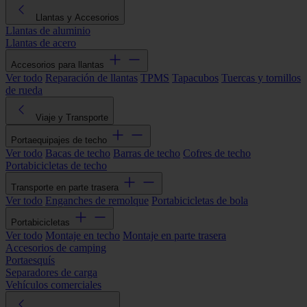
Llantas y Accesorios
Llantas de aluminio
Llantas de acero
Accesorios para llantas
Ver todo
Reparación de llantas
TPMS
Tapacubos
Tuercas y tornillos
de rueda
Viaje y Transporte
Portaequipajes de techo
Ver todo
Bacas de techo
Barras de techo
Cofres de techo
Portabicicletas de techo
Transporte en parte trasera
Ver todo
Enganches de remolque
Portabicicletas de bola
Portabicicletas
Ver todo
Montaje en techo
Montaje en parte trasera
Accesorios de camping
Portaesquís
Separadores de carga
Vehículos comerciales