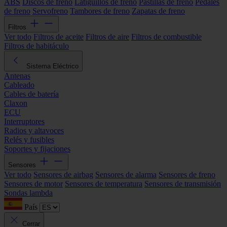
ABS
Discos de freno
Latiguillos de freno
Pastillas de freno
Pedales
de freno
Servofreno
Tambores de freno
Zapatas de freno
Filtros
Ver todo
Filtros de aceite
Filtros de aire
Filtros de combustible
Filtros de habitáculo
Sistema Eléctrico
Antenas
Cableado
Cables de batería
Claxon
ECU
Interruptores
Radios y altavoces
Relés y fusibles
Soportes y fijaciones
Sensores
Ver todo
Sensores de airbag
Sensores de alarma
Sensores de freno
Sensores de motor
Sensores de temperatura
Sensores de transmisión
Sondas lambda
País
Cerrar