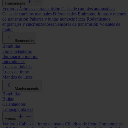
Transmisión
Ver todo
Árboles de transmisión
Cajas de cambios automáticas
Cajas de cambios manuales
Diferenciales
Embrague
Juntas y retenes
de transmisión
Palieres y juntas homocinéticas
Rodamientos,
engranajes y sincronizadores
Sensores de transmisión
Volantes de
motor
Iluminación
Bombillas
Faros delanteros
Iluminación interior
Intermitentes
Luces antiniebla
Luces de freno
Mandos de luces
Mantenimiento
Bombillas
Bujías
Calentadores
Limpiaparabrisas
Frenos
Ver todo
Cables de freno de mano
Cilindros de freno
Componentes