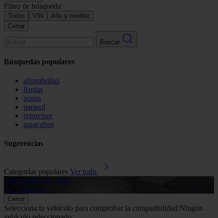
Filtro de búsqueda:
Todos
VIN
Año y modelo
Cerrar
Buscar
Búsquedas populares
alfombrillas
llantas
pomo
parasol
retrovisor
tapacubos
Sugerencias
Categorías populares
Ver todo
Alfombrillas de goma
G
Ver productos
V
Cerrar
Selecciona tu vehículo para comprobar la compatibilidad:
Ningún
vehículo seleccionado