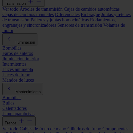
Transmisión
Ver todo
Árboles de transmisión
Cajas de cambios automáticas
Cajas de cambios manuales
Diferenciales
Embrague
Juntas y retenes
de transmisión
Palieres y juntas homocinéticas
Rodamientos,
engranajes y sincronizadores
Sensores de transmisión
Volantes de
motor
Iluminación
Bombillas
Faros delanteros
Iluminación interior
Intermitentes
Luces antiniebla
Luces de freno
Mandos de luces
Mantenimiento
Bombillas
Bujías
Calentadores
Limpiaparabrisas
Frenos
Ver todo
Cables de freno de mano
Cilindros de freno
Componentes