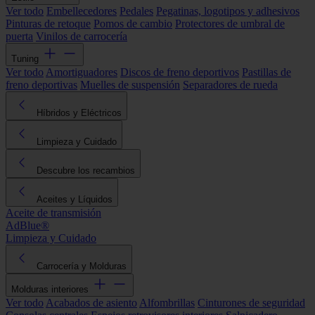
Ver todo
Embellecedores
Pedales
Pegatinas, logotipos y adhesivos
Pinturas de retoque
Pomos de cambio
Protectores de umbral de
puerta
Vinilos de carrocería
Tuning
Ver todo
Amortiguadores
Discos de freno deportivos
Pastillas de
freno deportivas
Muelles de suspensión
Separadores de rueda
Híbridos y Eléctricos
Limpieza y Cuidado
Descubre los recambios
Aceites y Líquidos
Aceite de transmisión
AdBlue®
Limpieza y Cuidado
Carrocería y Molduras
Molduras interiores
Ver todo
Acabados de asiento
Alfombrillas
Cinturones de seguridad