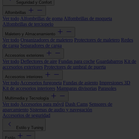
Seguridad y Confort
Alfombrillas
Ver todo
Alfombrillas de goma
Alfombrillas de moqueta
Alfombrillas de terciopelo
Maletero y Almacenamiento
Ver todo
Organizadores de maletero
Protectores de maletero
Redes
de carga
Separadores de carga
Accesorios exteriores
Ver todo
Deflectores de aire
Fundas para coche
Guardabarros
Kit de
accesorios exteriores
Protectores de umbral de puerta
Accesorios interiores
Ver todo
Accesorios furgoneta
Fundas de asiento
Impresiones 3D
Kit de accesorios interiores
Mamparas divisorias
Parasoles
Multimedia y Tecnología
Ver todo
Accesorios para móvil
Dash Cams
Sensores de
aparcamiento
Sistemas de audio y navegación
Accesorios de seguridad
Estilo y Tuning
Estilo