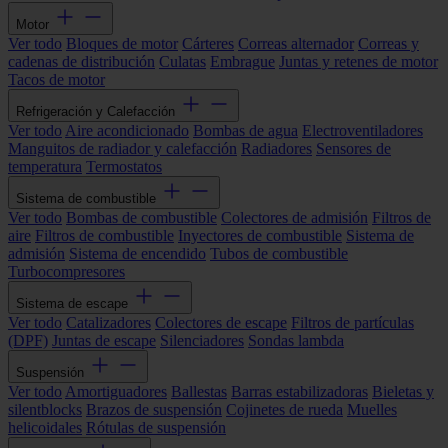
Motor
Ver todo
Bloques de motor
Cárteres
Correas alternador
Correas y
cadenas de distribución
Culatas
Embrague
Juntas y retenes de motor
Tacos de motor
Refrigeración y Calefacción
Ver todo
Aire acondicionado
Bombas de agua
Electroventiladores
Manguitos de radiador y calefacción
Radiadores
Sensores de
temperatura
Termostatos
Sistema de combustible
Ver todo
Bombas de combustible
Colectores de admisión
Filtros de
aire
Filtros de combustible
Inyectores de combustible
Sistema de
admisión
Sistema de encendido
Tubos de combustible
Turbocompresores
Sistema de escape
Ver todo
Catalizadores
Colectores de escape
Filtros de partículas
(DPF)
Juntas de escape
Silenciadores
Sondas lambda
Suspensión
Ver todo
Amortiguadores
Ballestas
Barras estabilizadoras
Bieletas y
silentblocks
Brazos de suspensión
Cojinetes de rueda
Muelles
helicoidales
Rótulas de suspensión