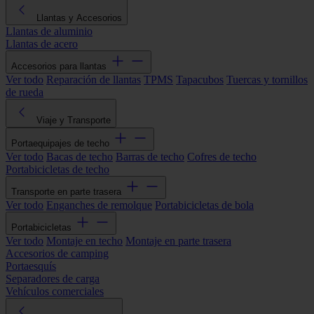
Llantas y Accesorios
Llantas de aluminio
Llantas de acero
Accesorios para llantas
Ver todo
Reparación de llantas
TPMS
Tapacubos
Tuercas y tornillos
de rueda
Viaje y Transporte
Portaequipajes de techo
Ver todo
Bacas de techo
Barras de techo
Cofres de techo
Portabicicletas de techo
Transporte en parte trasera
Ver todo
Enganches de remolque
Portabicicletas de bola
Portabicicletas
Ver todo
Montaje en techo
Montaje en parte trasera
Accesorios de camping
Portaesquís
Separadores de carga
Vehículos comerciales