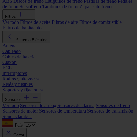
ABS
Discos de freno
Latiguillos de freno
Pastillas de freno
Pedales
de freno
Servofreno
Tambores de freno
Zapatas de freno
Filtros
Ver todo
Filtros de aceite
Filtros de aire
Filtros de combustible
Filtros de habitáculo
Sistema Eléctrico
Antenas
Cableado
Cables de batería
Claxon
ECU
Interruptores
Radios y altavoces
Relés y fusibles
Soportes y fijaciones
Sensores
Ver todo
Sensores de airbag
Sensores de alarma
Sensores de freno
Sensores de motor
Sensores de temperatura
Sensores de transmisión
Sondas lambda
País
Cerrar