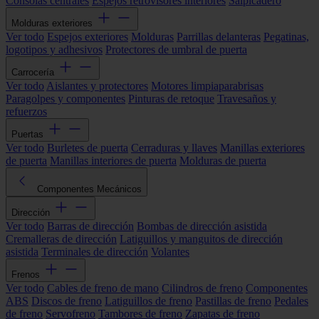
Consolas centrales
Espejos retrovisores interiores
Salpicadero
Molduras exteriores
Ver todo
Espejos exteriores
Molduras
Parrillas delanteras
Pegatinas,
logotipos y adhesivos
Protectores de umbral de puerta
Carrocería
Ver todo
Aislantes y protectores
Motores limpiaparabrisas
Paragolpes y componentes
Pinturas de retoque
Travesaños y
refuerzos
Puertas
Ver todo
Burletes de puerta
Cerraduras y llaves
Manillas exteriores
de puerta
Manillas interiores de puerta
Molduras de puerta
Componentes Mecánicos
Dirección
Ver todo
Barras de dirección
Bombas de dirección asistida
Cremalleras de dirección
Latiguillos y manguitos de dirección
asistida
Terminales de dirección
Volantes
Frenos
Ver todo
Cables de freno de mano
Cilindros de freno
Componentes
ABS
Discos de freno
Latiguillos de freno
Pastillas de freno
Pedales
de freno
Servofreno
Tambores de freno
Zapatas de freno