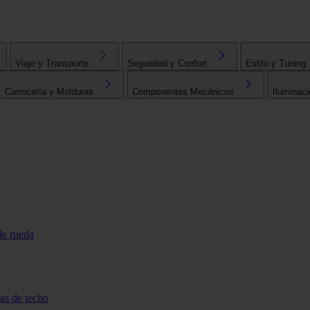
Viaje y Transporte
Seguridad y Confort
Estilo y Tuning
Carrocería y Molduras
Componentes Mecánicos
Iluminaci
de rueda
tas de techo