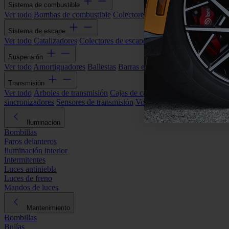
Sistema de combustible
Ver todo
Bombas de combustible
Colectores de admisión
Filtros de ai
Sistema de escape
Ver todo
Catalizadores
Colectores de escape
Filtros de partículas (DP
Suspensión
Ver todo
Amortiguadores
Ballestas
Barras estabilizadoras
Bieletas y s
Transmisión
Ver todo
Árboles de transmisión
Cajas de cambios automáticas
Cajas
sincronizadores
Sensores de transmisión
Volantes de motor
Iluminación
Bombillas
Faros delanteros
Iluminación interior
Intermitentes
Luces antiniebla
Luces de freno
Mandos de luces
Mantenimiento
Bombillas
Bujías