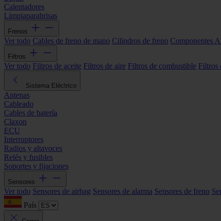
Calentadores
Limpiaparabrisas
Frenos
Ver todo
Cables de freno de mano
Cilindros de freno
Componentes 
Filtros
Ver todo
Filtros de aceite
Filtros de aire
Filtros de combustible
Filtros
Sistema Eléctrico
Antenas
Cableado
Cables de batería
Claxon
ECU
Interruptores
Radios y altavoces
Relés y fusibles
Soportes y fijaciones
Sensores
Ver todo
Sensores de airbag
Sensores de alarma
Sensores de freno
Se
País