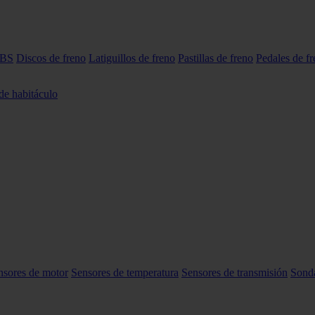
ABS
Discos de freno
Latiguillos de freno
Pastillas de freno
Pedales de f
 de habitáculo
nsores de motor
Sensores de temperatura
Sensores de transmisión
Sond