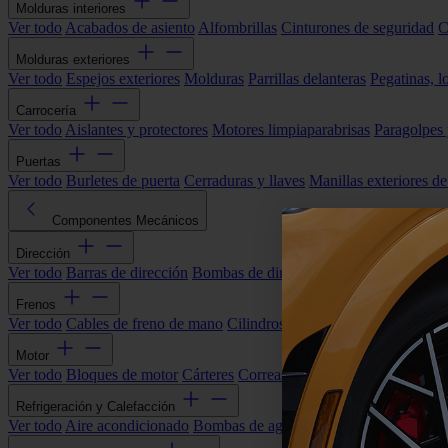
Molduras interiores
Ver todo
Acabados de asiento
Alfombrillas
Cinturones de seguridad
C
Molduras exteriores
Ver todo
Espejos exteriores
Molduras
Parrillas delanteras
Pegatinas, l
Carrocería
Ver todo
Aislantes y protectores
Motores limpiaparabrisas
Paragolpes
Puertas
Ver todo
Burletes de puerta
Cerraduras y llaves
Manillas exteriores de
Componentes Mecánicos
Dirección
Ver todo
Barras de dirección
Bombas de dirección asistida
Cremallera
Frenos
Ver todo
Cables de freno de mano
Cilindros de freno
Componentes 
Motor
Ver todo
Bloques de motor
Cárteres
Correas alternador
Correas y cade
Refrigeración y Calefacción
Ver todo
Aire acondicionado
Bombas de agua
Electroventiladores
Man