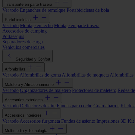
Transporte en parte trasera
Ver todo
Enganches de remolque
Portabicicletas de bola
Portabicicletas
Ver todo
Montaje en techo
Montaje en parte trasera
Accesorios de camping
Portaesquís
Separadores de carga
Vehículos comerciales
Seguridad y Confort
Alfombrillas
Ver todo
Alfombrillas de goma
Alfombrillas de moqueta
Alfombrillas 
Maletero y Almacenamiento
Ver todo
Organizadores de maletero
Protectores de maletero
Redes de
Accesorios exteriores
Ver todo
Deflectores de aire
Fundas para coche
Guardabarros
Kit de 
Accesorios interiores
Ver todo
Accesorios furgoneta
Fundas de asiento
Impresiones 3D
Kit
Multimedia y Tecnología