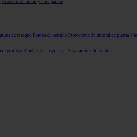
o
Sistemas de audio y navegación
nturas de retoque
Pomos de cambio
Protectores de umbral de puerta
Vin
o deportivas
Muelles de suspensión
Separadores de rueda