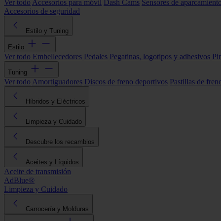
Ver todo
Accesorios para móvil
Dash Cams
Sensores de aparcamient
Accesorios de seguridad
Estilo y Tuning
Estilo
Ver todo
Embellecedores
Pedales
Pegatinas, logotipos y adhesivos
Pi
Tuning
Ver todo
Amortiguadores
Discos de freno deportivos
Pastillas de fren
Híbridos y Eléctricos
Limpieza y Cuidado
Descubre los recambios
Aceites y Líquidos
Aceite de transmisión
AdBlue®
Limpieza y Cuidado
Carrocería y Molduras