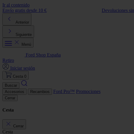
Ir al contenido
Envío gratis desde 10 €
Devoluciones si
Anterior
Siguiente
Menú
Ford Shop España
Retiro
Iniciar sesión
Cesta
0
Buscar
Ford Pro™
Promociones
Accesorios
Recambios
Cerrar
Cesta
Cerrar
Cesta