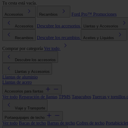
Tu cesta está vacía.
Ford Pro™
Promociones
Accesorios
Recambios
Descubre los accesorios
Accesorios
Llantas y Accesorios
Descubre los recambios
Recambios
Aceites y Líquidos
Comprar por categoría
Ver todo
Descubre los accesorios
Llantas y Accesorios
Llantas de aluminio
Llantas de acero
Accesorios para llantas
Ver todo
Reparación de llantas
TPMS
Tapacubos
Tuercas y tornillos 
Viaje y Transporte
Portaequipajes de techo
Ver todo
Bacas de techo
Barras de techo
Cofres de techo
Portabicicle