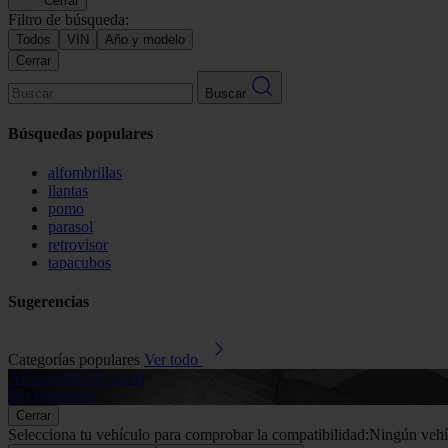
Cerrar
Filtro de búsqueda:
Todos
VIN
Año y modelo
Cerrar
Buscar
Búsquedas populares
alfombrillas
llantas
pomo
parasol
retrovisor
tapacubos
Sugerencias
Categorías populares
Ver todo
Alfombrillas de goma
Ver productos
Cerrar
Selecciona tu vehículo para comprobar la compatibilidad:
Ningún vehí